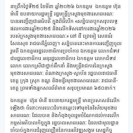
នាព្រឹកថ្ងៃទី២៥ ខែមីនា ឆ្នាំ២០២៦ ឯកឧត្តម ឯកឧត្តម ហ៊ុន
ម៉ានី ឧបនាយករដ្ឋមន្ត្រី រដ្ឋមន្ត្រីក្រសួងមុខងារសាធារណៈ
បានអញ្ជើញជាអធិបតី ក្នុងពិធីបើក «សន្និបាតបូកសរុបលទ្ធ
ផលការងារឆ្នាំ២០២៥ និងលើកទិសដៅការងារឆ្នាំ២០២៦
របស់ក្រសួងមុខងារសាធារណៈ» នៅ ដឺ ព្រេមៀ សេនធ័រ
សែនសុខ រាជធានីភ្នំពេញ។ សន្និបាតនេះមានការអញ្ជើញចូល
រួមពី ឯកឧត្តមរដ្ឋលេខាធិការប្រចាំការ ឯកឧត្តម លោកជំទាវ
ជារដ្ឋលេខាធិការ អនុរដ្ឋលេខាធិការ ឯកឧត្តម លោកជំទាវ
លោក លោកស្រីជាថ្នាក់ដឹកនាំ និងមន្ត្រីរាជការនៃក្រសួង
មុខងារសាធារណៈ តំណាងក្រសួង-ស្ថាប័ន រដ្ឋបាលរាជធានី
ខេត្ត ក្រុង ស្រុក ខណ្ឌ និងមន្ទីរមុខងារសាធារណៈ រាជធានី-
ខេត្ត ព្រមទាំងអ្នកសារព័ត៌មាន សរុបប្រមាណ ៦៥០នាក់។
ឯកឧត្តម ហ៊ុន ម៉ានី ឧបនាយករដ្ឋមន្ត្រី មានប្រសាសន៍លើក
ឡើងថា ចំពោះការបោះជំហានឆ្ពោះទៅមុខនៃវិស័យមុខងារ
សាធារណៈ ដែលបាន និងកំពុងចូលរួមចំណែកដល់ការលើក
កម្ពស់អភិបាលកិច្ចក្នុង រដ្ឋបាលសាធារណៈ ដែលជាមូលដ្ឋាន
ចាំបាច់ក្នុងការជំរុញល្បឿននៃការអភិវឌ្ឍសង្គម សេដ្ឋកិច្ច