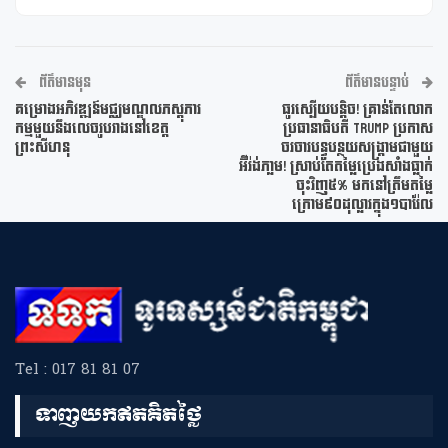
ព័ត៌មានមុន
ព័ត៌មានបន្ទាប់
គម្រោងអភិវឌ្ឍន៍មជ្ឈមណ្ឌលភស្តុភារ
ធូរស្បើយបន្តិច! គ្រាន់តែលោក
កម្មមួយនឹងលេចរូបរាងនៅខេត្ត
ប្រធានាធិបតី Trump ប្រកាស
ព្រះសីហនុ
ចរចារបន្ធូបន្ថយសង្រ្គាមជាមួយ
អ៊ីរ៉ង់ភា្លម! ស្រាប់តែតម្លៃប្រេងសាំងធ្លាក់
ចុះវិញ៥% មកនៅត្រឹមតម្លៃ
ក្រោម៩០ដុល្លារក្នុង១បារ៉ែល
Tel : 017 81 81 07
ទាញយកឥតគិតថ្លៃ