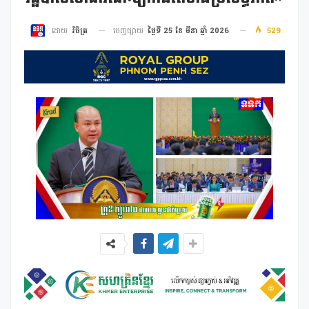
ចេញផ្សាយ
ថ្ងៃទី 25 ខែ មីនា ឆ្នាំ 2026
529
ដោយ
វិចិត្រ