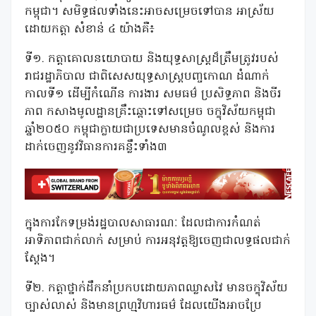
កម្ពុជា។ សមិទ្ធផលទាំងនេះអាចសម្រេចទៅបាន អាស្រ័យ
ដោយកត្តា សំខាន់ ៤ យ៉ាងគឺ៖
ទី១. កត្តាគោលនយោបាយ និងយុទ្ធសាស្ត្រដ៏ត្រឹមត្រូវរបស់
រាជរដ្ឋាភិបាល ជាពិសេសយុទ្ធសាស្ត្របញ្ចកោណ ដំណាក់
កាលទី១ ដើម្បីកំណើន ការងារ សមធម៌ ប្រសិទ្ធភាព និងចីរ
ភាព កសាងមូលដ្ឋានគ្រឹះឆ្ពោះទៅសម្រេច ចក្ខុវិស័យកម្ពុជា
ឆ្នាំ២០៥០ កម្ពុជាក្លាយជាប្រទេសមានចំណូលខ្ពស់ និងការ
ដាក់ចេញនូវវិធានការគន្លឹះទាំង៣
ក្នុងការកែទម្រង់រដ្ឋបាលសាធារណៈ ដែលជាការកំណត់
អាទិភាពជាក់លាក់ សម្រាប់ ការអនុវត្តឱ្យចេញជាលទ្ធផលជាក់
ស្តែង។
ទី២. កត្តាថ្នាក់ដឹកនាំប្រកបដោយភាពឈ្លាសវៃ មានចក្ខុវិស័យ
ច្បាស់លាស់ និងមានព្រហ្មវិហារធម៌ ដែលយើងអាចប្រែ