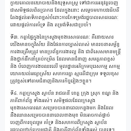
ក្លាយគោលនយោបាយនិងយុទ្ធសាស្ត្រ ទៅជាការអនុវត្តចេញ
ជាសមិទ្ធផលពិតប្រាកដ ដែលក្នុងនោះ សម្តេចមហាបវរធិបតី
តែងផ្តល់អាទិភាពខ្ពស់ចំពោះការកែទម្រង់រដ្ឋបាលសាធារណៈ
ដោយផ្តល់ការគាំទ្រ និង តម្រង់ទិសជាប្រចាំ។
ទី៣. កត្តាផ្ទៃក្នុងនៃក្រសួងមុខងារសាធារណៈ គឺដោយសារ
យើងមានចក្ខុវិស័យ និងផែនការច្បាស់លាស់ មានរចនាសម្ព័ន្ធ
ការងារត្រឹមត្រូវ មានប្រព័ន្ធការងារល្អ និង ជាពិសេសមានមន្ត្រី
និងថ្នាក់ដឹកនាំគ្រប់កម្រិត ដែលមានជំនាញ សមត្ថភាពខ្ពស់
និង បំពេញការងារឈរលើ មូលដ្ឋានអភិក្រមបុរេសកម្ម សកម្ម
យោគយល់អធ្យាស្រ័យ សហការគ្នា ស្មារតីជាក្រុម ទទួលខុស
ត្រូវខ្ពស់ទៅតាមជំនាញនិងភារកិច្ចរៀងៗខ្លួន។
ទី៤. កត្តាក្រសួង ស្ថាប័ន រាជធានី ខេត្ត ក្រុង ស្រុក ខណ្ឌ និង
ភាគីពាក់ព័ន្ធ ទាំងអស់។ សមិទ្ធផលដែលក្រសួង
មុខងារសាធារណៈសម្រេចបាននាពេលកន្លងមក និងដែល
នឹងឈានសម្រេចបាននាពេលខាងមុខ មិនអាចកាត់ផ្តាច់
ចេញពីការចូលរួម គាំទ្រ និងសហការពីក្រសួង ស្ថាប័ន
រដ្ឋបាលថ្នាក់ក្រោមជាតិ និងភាគីពាក់ព័ន្ធទាំងអស់ បានទេ។