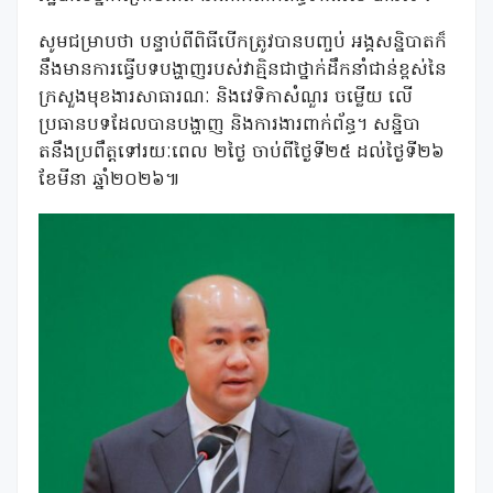
សូមជម្រាបថា បន្ទាប់ពីពិធីបើកត្រូវបានបញ្ចប់ អង្គសន្និបាតក៏
នឹងមានការធ្វើបទបង្ហាញរបស់វាគ្មិនជាថ្នាក់ដឹកនាំជាន់ខ្ពស់នៃ
ក្រសួងមុខងារសាធារណៈ និងវេទិកាសំណួរ ចម្លើយ លើ
ប្រធានបទដែលបានបង្ហាញ និងការងារពាក់ព័ន្ធ។ សន្និបា
តនឹងប្រពឹត្តទៅរយៈពេល ២ថ្ងៃ ចាប់ពីថ្ងៃទី២៥ ដល់ថ្ងៃទី២៦
ខែមីនា ឆ្នាំ២០២៦៕