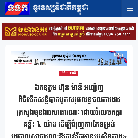
ព័ត៌មានជាតិ
ឯកឧត្តម ហ៊ុន ម៉ានី អញ្ជើញ
ពិធីបើកសន្និបាតបូកសរុបលទ្ធផលការងារ
ក្រសួងមុខងារសាធារណៈ ដោយរំលេចកត្តា
គន្លឹះ ៤ យ៉ាង ដើម្បីជំរុញការកែទម្រង់
រដ្ឋបាលសាធារណៈឱ្យកាន់តែមានប្រសិទ្ធភាព»