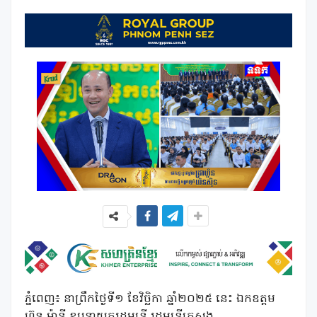
ភ្នំពេញ៖ នាព្រឹកថ្ងៃទី១ ខែវិច្ឆិកា ឆ្នាំ២០២៥ នេះ ឯកឧត្តម
ហ៊ុន ម៉ានី ឧបនាយករដ្ឋមន្រ្តី រដ្ឋមន្រ្តីក្រសួង