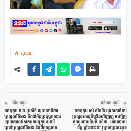
1,036
ព័ត៌មានមុន
ព័ត៌មានបន្ទាប់
ឯកឧត្តម សុខ ប្រសិទ្ធិ រដ្ឋលេខាធិការ
ឯកឧត្ដម រស់ សីលវ៉ា រដ្ឋលេខាធិការ
ក្រសួងព័ត៌មាន ដឹកនាំកិច្ចប្រជុំបូកសរុប
ក្រសួងសេដ្ឋកិច្ចនិងហិរញ្ញវត្ថុ អញ្ជើញ
របាយការណ៍សកម្មភាពក្រុមមេធាវី
ចូលរួមជាអធិបតី វេទិកា “បរធនបាល
ប្រចាំក្រសួងព័ត៌មាន និងពិភាក្សាការ
កិច្ច ឆ្នាំ២០២៥” ក្រោមប្រធានបទ