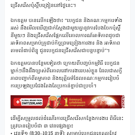
ជ្រើសរើសប៉ុស្តិ៍បង្រៀននៅថ្ងៃនេះ។
ឯកឧត្តម បានលើកឡើងថា៖ “បេក្ខជន និងគណៈកម្មការទាំង
អស់ នឹងមើលឃើញជាក់ស្តែងជាមួយគ្នានូវការបែងចែកប៉ុស្តិ៍
នីមួយៗ និងជ្រើសរើសផ្អែកលើគោលការណ៍អាទិភាពដូចជា
អាទិភាពសម្រាប់គ្រូជាប់កិច្ចព្រមព្រៀងការងារ និង អាទិភាព
តាមលំដាប់ពិន្ទុ ជូនបេក្ខជនជ្រើសរើសជាបន្តបន្ទាប់”។
​ឯកឧត្តមបានបន្ថែមទៀតថា ក្រោយពីបញ្ចប់កម្មវិធី បេក្ខជន
ម្នាក់ៗនឹងដឹងច្បាស់ពីគោលដៅការងាររបស់ខ្លួន ដែលជាសក្ខី
ភាពបញ្ជាក់ពីតម្លាភាព និងយុត្តិធម៌ដែលគណៈកម្មការរៀបចំ
ការប្រឡងប្រជែងតែងតែប្រកាន់ខ្ជាប់ជាប្រចាំ។
​ដើម្បីសម្រួលដល់ដំណើរការជ្រើសរើសកន្លែងការងារ ពិធីនេះ
ត្រូវបានរៀបចំជា ៣ វេនផ្សេងគ្នា៖
• ​វេនទី១ (8:30–10:15 នាទី): សម្រាប់បេក្ខជនខេត្តតាកែវ