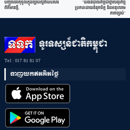
បញ្ចូលធាតុចូលក្នុងច្បាប់ស្តីពីរបបសារ
“បរធនបាលកិច្ចជាថ្នាលធុរកិច្ច
ព័ត៌មានថ្មី,
ប្រកបដោយទំនុកចិត្ត និងអនុលោម
ភាពច្បាប់”
Tel : 017 81 81 07
ទាញយកឥតគិតថ្លៃ