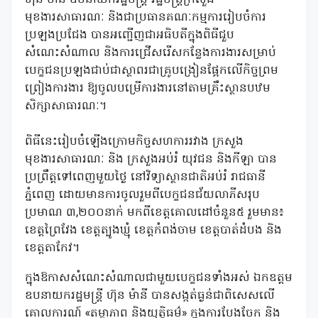
មុខងារសាធារណៈ និងជាប្រធានគណៈកម្មការរៀបចំការ
ប្រឡងប្រជែង បានអញ្ជើញជាអធិបតីក្នុងពិធីជួប
សំណេះសំណាល និងការជ្រើសរើសកន្លែងការងារសម្រាប់
បេក្ខជនប្រឡងជាប់ជាស្ថាពរជាគ្រូបង្រៀនផ្អែកលើកិច្ចព្រម
ព្រៀងការងារ ឱ្យចូលបម្រើការងារនៅតាមគ្រឹះស្ថានបឋម
សិក្សាសាធារណៈ។
ពិធីនេះរៀបចំឡើងក្រោមកិច្ចសហការរវាង ក្រសួង
មុខងារសាធារណៈ និង ក្រសួងអប់រំ យុវជន និងកីឡា បាន
ប្រព្រឹត្តទៅពេញមួយថ្ងៃ នៅវិទ្យាស្ថានជាតិអប់រំ រាជធានី
ភ្នំពេញ ដោយមានការចូលរួមពីបេក្ខជនជ័យលាភីសរុប
ប្រមាណ ៣,២០០នាក់ មកពីខេត្តគោលដៅចំនួន៥ រួមមាន៖
ខេត្តព្រៃវែង ខេត្តត្បូងឃ្មុំ ខេត្តកំពង់ចាម ខេត្តបាត់ដំបង និង
ខេត្តតាកែវ។
​ក្នុងឱកាសសំណេះសំណាលជាមួយបេក្ខជនទាំងអស់ ឯកឧត្តម
ឧបនាយករដ្ឋមន្រ្តី ហ៊ុន ម៉ានី បានសង្កត់ធ្ងន់ជាពិសេសលើ
គោលការណ៍ «តម្លាភាព និងយុត្តិធម៌» ក្នុងការបែងចែក និង