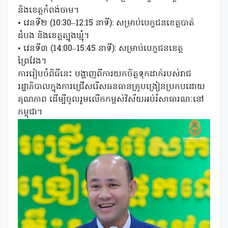
និងខេត្តកំពង់ចាម។
• ​វេនទី២ (10:30–12:15 នាទី): សម្រាប់បេក្ខជនខេត្តបាត់
ដំបង និងខេត្តត្បូងឃ្មុំ។
• ​វេនទី៣ (14:00–15:45 នាទី): សម្រាប់បេក្ខជនខេត្ត
ព្រៃវែង។
​ការរៀបចំពិធីនេះ បង្ហាញពីការយកចិត្តទុកដាក់របស់រាជ
រដ្ឋាភិបាលក្នុងការជ្រើសរើសធនធានគ្រូបង្រៀនប្រកបដោយ
គុណភាព ដើម្បីចូលរួមលើកកម្ពស់វិស័យអប់រំសាធារណៈនៅ
កម្ពុជា។