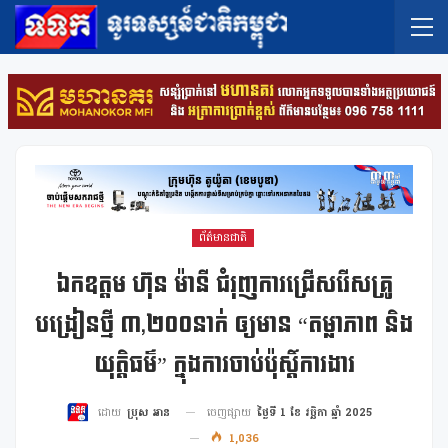
ព័ត៌មានជាតិ
ឯកឧត្តម ហ៊ុន ម៉ានី ជំរុញការជ្រើសរើសគ្រូ
បង្រៀនថ្មី ៣,២០០នាក់ ឲ្យមាន “តម្លាភាព និង
យុត្តិធម៌” ក្នុងការចាប់ប៉ុស្តិ៍ការងារ
ចេញផ្សាយ
ថ្ងៃទី 1 ខែ វច្ឆិកា ឆ្នាំ 2025
ដោយ
ប្រុស អាន
1,036