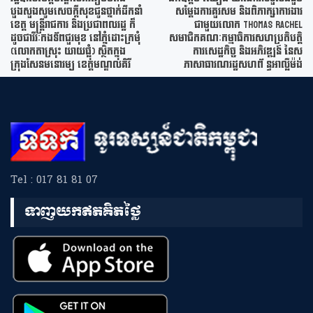
បួងសួងសូមសេចក្ដីសុខជូនថ្នាក់ដឹកនាំ
សម្ដែងការគួរសម និងពិភាក្សាការងារ
ខេត្ត មន្ត្រីរាជការ និងប្រជាពលរដ្ឋ ក៏
ជាមួយលោក Thomas Rachel
ដូចជាវីរៈកងទ័ពជួរមុខ នៅភ្នំដោះក្រមុំ
សមាជិកគណៈកម្មាធិការសហប្រតិបត្តិ
(លោកតាស្រុះ យាយផ្លុំ) ស្ថិតក្នុង
ការសេដ្ឋកិច្ច និងអភិវឌ្ឍន៍ នៃស
ក្រុងសែនមនោរម្យ ខេត្តមណ្ឌលគិរី
ភាសាធារណរដ្ឋសហព័ ន្ធអាល្លឺម៉ង់
Tel : 017 81 81 07
ទាញយកឥតគិតថ្លៃ