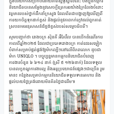
ក្នុងបរិយាកាសប្រកបដោយភាពស្និទ្ធស្នាលនេះ បងប្អូនកម្មករ
និយោជិតបានសម្តែងនូវសេចក្តីត្រេកអរយ៉ាងក្រៃលែងចំពោះ
វត្តមានរបស់ថ្នាក់ដឹកនាំក្រសួង ដែលពិតជាបង្ហាញឱ្យឃើញពី
ការយកចិត្តទុកដាក់ខ្ពស់ និងផ្តល់នូវភាពកក់ក្តៅដល់ពួកគាត់
ស្របតាមអនុសាសន៍ដ៏ខ្ពង់ខ្ពស់របស់សម្ដេចធិបតី។
សូមបញ្ជាក់ថា រោងចក្រ ស៊ិនគី អឹភែរឹល បានបើកដំណើរការ
កាលពីឆ្នាំ២០២៥ ដែលជាប្រភេទរោងចក្រ កាត់ដេរសម្លៀក
បំពាក់សម្រាប់ផ្គត់ផ្គង់ឱ្យម៉ាកល្បីៗនៅលើពិភពលោក ដូចជា
ម៉ាក UNIQLO ។ បច្ចុប្បន្នមានកម្មករនិយោជិតបំពេញ
ការងារចំនួន ៦ ៦១៤ នាក់ (ស្រី ៥ ១២៦នាក់) ដែលទទួល
បានលក្ខខណ្ឌការងារល្អ និងអត្ថប្រយោជន៍ផ្សេងៗជាច្រើន រួម
មាន៖ កន្លែងសម្រាប់កម្មករនិយោជិតទទួលទានអាហារ និង
ផ្តល់បាយថ្ងៃត្រង់ដោយមិនគិតថ្លៃជាដើម៕