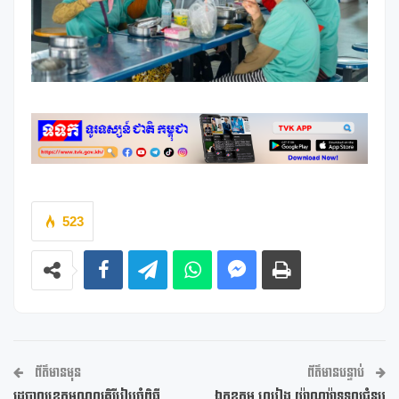
523
ព័ត៌មានមុន
ព័ត៌មានបន្ទាប់
រដ្ឋបាលខេត្តមណ្ឌលគិរីរៀបចំពិធី
ឯកឧត្តម ឈៀង យ៉ាណារ៉ាទទួលជំនួប