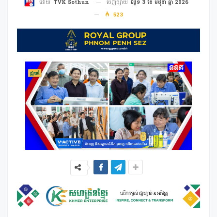
ចេញផ្សាយ
ថ្ងៃទី 3 ខែ មិថុនា ឆ្នាំ 2026
ដោយ
TVK Sothun
523