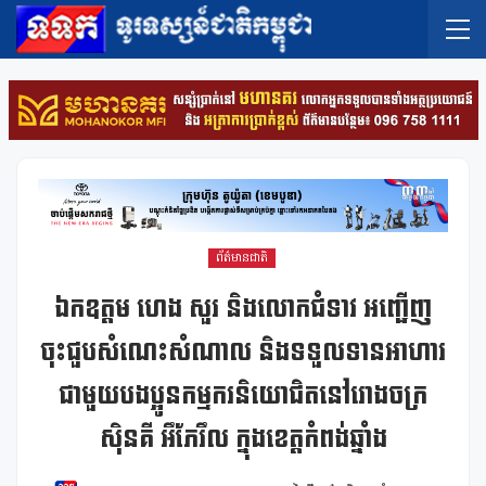
ព័ត៌មានជាតិ
ឯកឧត្តម ហេង សួរ និងលោកជំទាវ អញ្ជើញ
ចុះជួបសំណេះសំណាល និងទទួលទានអាហារ
ជាមួយបងប្អូនកម្មករនិយោជិតនៅរោងចក្រ
ស៊ិនគី អឹភែរឹល ក្នុងខេត្តកំពង់ឆ្នាំង