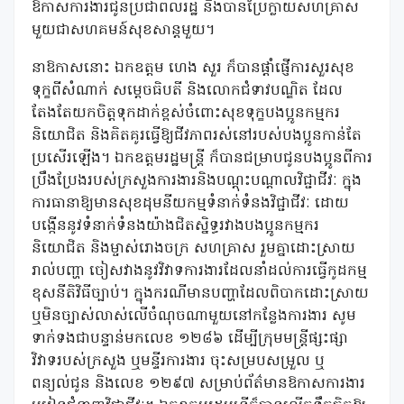
ឱកាសការងារជូនប្រជាពលរដ្ឋ និងបានប្រែក្លាយសហគ្រាស
មួយជាសហគមន៍សុខសាន្តមួយ។
នាឱកាសនោះ ឯកឧត្តម ហេង សួរ ក៏បានផ្តាំផ្ញើការសួរសុខ
ទុក្ខពីសំណាក់ សម្តេចធិបតី និងលោកជំទាវបណ្ឌិត ដែល
តែងតែយកចិត្តទុកដាក់ខ្ពស់ចំពោះសុខទុក្ខបងប្អូនកម្មករ
និយោជិត និងគិតគូរធ្វើឱ្យជីវភាពរស់នៅរបស់បងប្អូនកាន់តែ
ប្រសើរឡើង។ ឯកឧត្តមរដ្ឋមន្រ្តី ក៏បានជម្រាបជូនបងប្អូនពីការ
ប្រឹងប្រែងរបស់ក្រសួងការងារនិងបណ្តុះបណ្តាលវិជ្ជាជីវៈ ក្នុង
ការធានាឱ្យមានសុខដុមនីយកម្មទំនាក់ទំនងវិជ្ជាជីវៈ ដោយ
បង្កើននូវទំនាក់ទំនងយ៉ាងជិតស្និទ្ធរវាងបងប្អូនកម្មករ
និយោជិត និងម្ចាស់រោងចក្រ សហគ្រាស រួមគ្នាដោះស្រាយ
រាល់បញ្ហា ចៀសវាងនូវវិវាទការងារដែលនាំដល់ការធ្វើកូដកម្ម
ខុសនីតិវិធីច្បាប់។ ក្នុងករណីមានបញ្ហាដែលពិបាកដោះស្រាយ
ឬមិនច្បាស់លាស់លើចំណុចណាមួយនៅកន្លែងការងារ សូម
ទាក់ទងជាបន្ទាន់មកលេខ ១២៨៦ ដើម្បីក្រុមមន្រ្តីផ្សះផ្សា
វិវាទរបស់ក្រសួង ឬមន្ទីរការងារ ចុះសម្របសម្រួល ឬ
ពន្យល់ជូន និងលេខ ១២៩៧ សម្រាប់ព័ត៌មានឱកាសការងារ