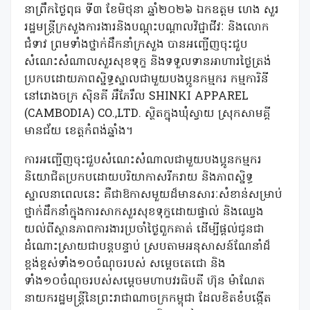
នាព្រឹកថ្ងៃពុធ ទី៣ ខែមិថុនា ឆ្នាំ២០២៦ ឯកឧត្តម ហេង សួរ
រដ្ឋមន្ត្រីក្រសួងការងារនិងបណ្តុះបណ្តាលវិជ្ជាជីវៈ និងលោក
ជំទាវ ព្រមទាំងថ្នាក់ដឹកនាំក្រសួង បានអញ្ជើញចុះជួប
សំណេះសំណាលសួរសុខទុក្ខ និងទទួលទានអាហារថ្ងៃត្រង់
ប្រកបដោយភាពស្និទ្ធស្នាលជាមួយបងប្អូនកម្មករ កម្មការិនី
នៅរោងចក្រ ស៊ិនគី អឹភែរឹល SHINKI APPAREL
(CAMBODIA) CO.,LTD. ស្ថិតក្នុងឃុំស្វាយ ស្រុកសាមគ្គី
មានជ័យ ខេត្តកំពង់ឆ្នាំង។
ការអញ្ជើញចុះជួបសំណេះសំណាលជាមួយបងប្អូនកម្មករ
និយោជិតប្រកបដោយបរិយាកាសរីករាយ និងភាពស្និទ្ធ
ស្នាលនាពេលនេះ គឺជាឱកាសមួយដ៏មានសារៈសំខាន់សម្រាប់
ថ្នាក់ដឹកនាំក្នុងការសាកសួរសុខទុក្ខដោយផ្ទាល់ និងឈ្វេង
យល់ពីស្ថានភាពការងារប្រចាំថ្ងៃពួកគាត់ ដើម្បីផ្តល់ជូនជា
ដំណោះស្រាយជាបន្តបន្ទាប់ ស្របតាមអនុសាសន៍ណែនាំដ៏
ខ្ពង់ខ្ពស់ទាំង១០ចំណុចរបស់ សម្តេចតេជោ និង
ទាំង១០ចំណុចរបស់សម្ដេចមហាបវរធិបតី ហ៊ុន ម៉ាណែត
នាយករដ្ឋមន្ត្រីនៃព្រះរាជាណាចក្រកម្ពុជា ដែលខិតខំបង្កើត