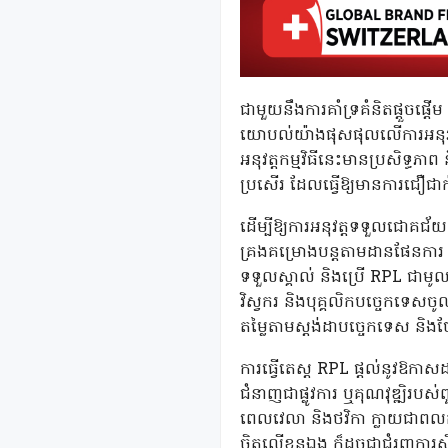
ជាមួយនឹងការគាំទ្រគំនិតផ្តួចផ្តើម
យោបល់យ៉ាងផុសផុលលើការអនុវត្តកម
អនុវត្តកម្មវិធីនេះមានប្រសិទ្ធ
ប្រសើរ ដែលធ្វើឱ្យមានការជឿជាក
ដើម្បីឱ្យការអនុវត្តទទួលជោគជ
គ្រងគម្រោងបន្តតាមដានផែនការ 
ទទួលស្គាល់ និងប្រើ RPL ជាមូល
វិស្វករ និងបុគ្គលិកបច្ចេកទេសចូល
តម្លៃតាមស្តង់ដាបច្ចេកទេស និងថ
ការធ្វើតេស្ត RPL ផ្តល់នូវឱក
ជំនាញជាផ្លូវការ ឬគុណវុឌ្ឍិរ
ពេលវេលា និងថវិកា ក្លាយជាពលក
ចិត្តលើខ្លួនឯង ក៏ដូចជាជំរុញកា