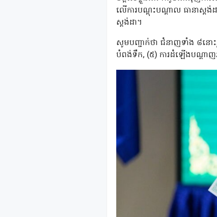
លើការបណ្តុះបណ្តាល ធានាស្តង់ដ
ស្តង់ដា។
សូមបញ្ជាក់ថា ជំនាញទាំង ៨នោះរួ
បំពង់ទឹក, (៥) ការដំឡើងបណ្តាញអគ