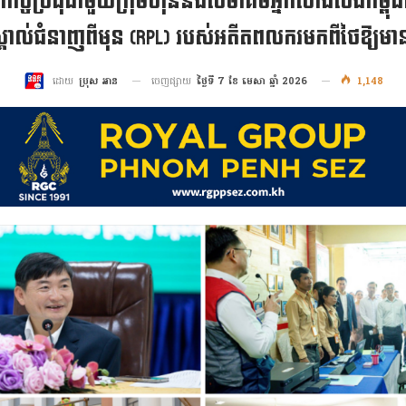
ិច្ចប្រជុំជាមួយក្រុមហ៊ុននិងសមាគមអ្នកសាងសង់កម្ពុជា ដើ
គាល់ជំនាញពីមុន (RPL) របស់អតីតពលករមកពីថៃឱ្យមានប
ចេញផ្សាយ
ថ្ងៃទី 7 ខែ មេសា ឆ្នាំ 2026
1,148
ដោយ
ប្រុស អាន