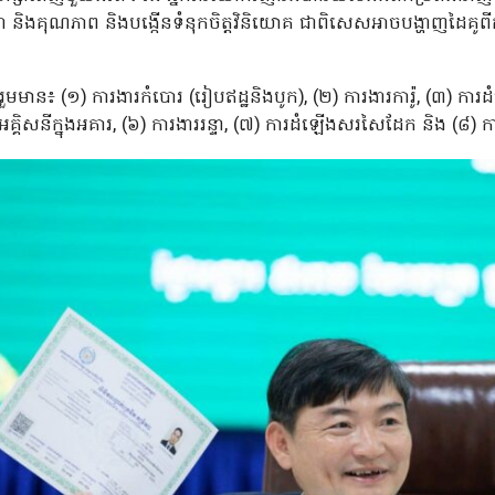
ា និងគុណភាព និងបង្កើនទំនុកចិត្តវិនិយោគ ជាពិសេសអាចបង្ហាញដៃគូពី
មមាន៖ (១) ការងារកំបោរ (រៀបឥដ្ឋនិងបូក), (២) ការងារការ៉ូ, (៣) ការដ
្គិសនីក្នុងអគារ, (៦) ការងាររន្ទា, (៧) ការដំឡើងសរសៃដែក និង (៨) កា