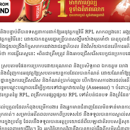
 និងបន្ទាប់ពីបានទស្សនាការដាក់ឱ្យអនុវត្តកម្មវិធី RPL សាកល្បងនេះ អង្គប
្មវិធីនេះ ដោយឯកឧត្តមរដ្ឋមន្រ្តីបានសង្ឃឹមយ៉ាងមុតមាំថា ធាតុចូលដ៏ម
ភាព និងជួយពង្រឹងកិច្ចសហការរវាងរាជរដ្ឋាភិបាល និងវិស័យឯកជនលើការអភ
់ថា ការធ្វើតេស្តនេះ «ពិតជាត្រឹមត្រូវ និងអាចជ្រើសរើសបេក្ខជនប្រ
័យ ស្របតាមផែនការប្រកបដោយគុណភាព និងប្រសិទ្ធភាព ឯកឧត្តម ហេង សួ
និងជំរុញការអនុវត្តឱ្យស្របតាមយន្តការដែលបានកំណត់ ដោយណែនាំឱ្យ
ដ្ឋានក្នុងការជ្រើសរើស និងកំណត់ប្រាក់ឈ្នួល បើកឱកាសការងារដល់អតី
រួមបណ្តុះបណ្តាលដើម្បីក្លាយទៅជាអ្នកវាយតម្លៃ (Assessor) ។ ចំពោះគ្រឹះស្
ែរក្សាតម្លៃ RPL, ពង្រីកការផ្សព្វផ្សាយ RPL ទៅតំបន់ជនបទ និងព្រំដែន
ាសដល់បុគ្គលដែលកំពុងបម្រើការងារ និងអ្នកមានជំនាញដែលមិនទាន់មានក
បស់ពួកគាត់។ សម្រាប់អតីតពលករមកពីប្រទេសថៃ នឹងទទួលបានការស្គាល
រក្នុងប្រព័ន្ធ ដែលនឹងទទួលបានអត្ថប្រយោជន៍ពីបេឡាជាតិរបបសន្តិសុខ
រសិក្សាពេញមួយជីវិត។ រីឯ អ្នកវិនិយោគវិញនឹងបានយល់ដឹងពីកម្រិតជំនាញ