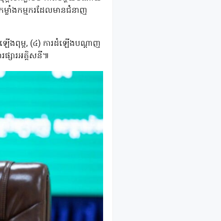
កម្លាំងកម្មករដែលមានជំនាញ
ំឡើងពុម្ព, (៤) ការដំឡើងបណ្តាញ
រផ្សារអគ្គិសនី៕