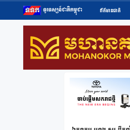
ព័ត៌មានជាតិ