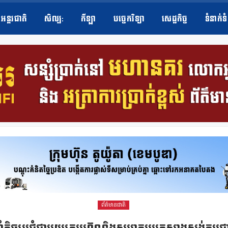
អន្តរជាតិ
សិល្ប​:
កីឡា
បច្ចេកវិទ្យា
សេដ្ឋកិច្ច
ទំនាក់ទ
ព័ត៌មានជាតិ