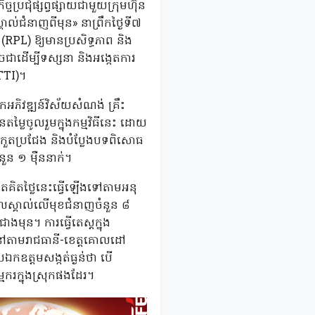
្ចប្រជុំផ្សព្វផ្សាយជាមួយក្រុមហ៊ុន
ាល់ជំនាញពីមុន» នាព្រឹកថ្ងៃទី៧
 (RPL) ឱ្យមានប្រសិទ្ធភាព និង
ចជាដើម្បីទស្សនា និងអង្កេតការ
NTTI)។
អភិវឌ្ឍន៍វិស័យសំណង់ គ្រឹះ
ម្លៃចូលរួមក្នុងកម្មវិធីនេះ ដោយ
រកួតប្រជែង និងបំប្លែងបទពិសោធ
ួន ១ ម៉ឺននាក់។
ឥតគិតថ្លៃនេះធ្វើឡើងទៅតាមអនុ
ទទួលស្គាល់លើមុខជំនាញចំនួន ៨
មុន។ ការធ្វើតេស្តក្នុង
 នៅតាមរាជធានី-ខេត្ដគោលដៅ
ឯកឧត្តមសង្កត់ធ្ងន់ថា បើ
ករក្នុងស្រុកផងដែរ។