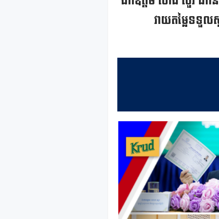
ឯកឧត្តម ហេង សួរ ដឹកនាំក
វាយតម្លៃទទួលស្