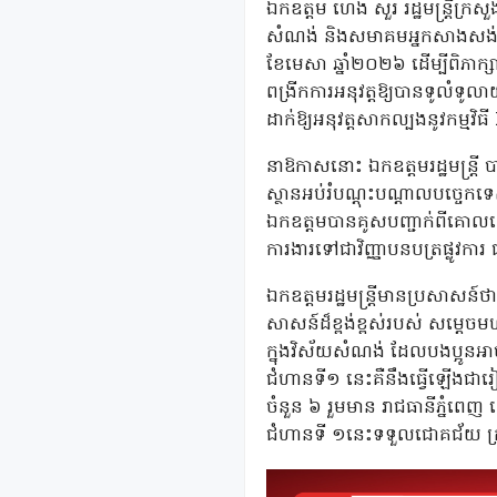
ឯកឧត្តម ហេង សួរ រដ្ឋមន្ត្រីក្រសួ
សំណង់ និងសមាគមអ្នកសាងសង់កម្ពុ
ខែមេសា ឆ្នាំ២០២៦ ដើម្បីពិភាក្ស
ពង្រីកការអនុវត្តឱ្យបានទូលំទូល
ដាក់ឱ្យអនុវត្តសាកល្បងនូវកម្មវិ
នាឱកាសនោះ ឯកឧត្តមរដ្ឋមន្ត្រី 
ស្ថានអប់រំបណ្តុះបណ្តាលបច្ចេកទ
ឯកឧត្តមបានគូសបញ្ជាក់ពីគោលដៅក
ការងារទៅជាវិញ្ញាបនបត្រផ្លូវក
ឯកឧត្តមរដ្ឋមន្រ្តីមានប្រសាស
សាសន៍ដ៏ខ្ពង់ខ្ពស់របស់ សម្តេចម
ក្នុងវិស័យសំណង់ ដែលបងប្អូនអា
ជំហានទី១ នេះគឺនឹងធ្វើឡើងជារ
ចំនួន ៦ រួមមាន រាជធានីភ្នំពេ
ជំហានទី ១នេះទទួលជោគជ័យ ក្រស