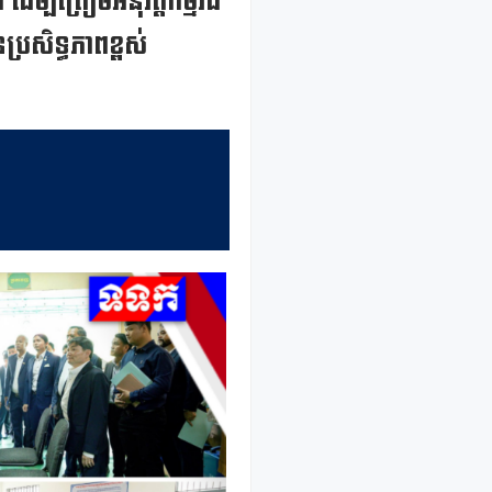
ម្បីត្រៀមអនុវត្តកម្មវិធី
្រសិទ្ធភាពខ្ពស់