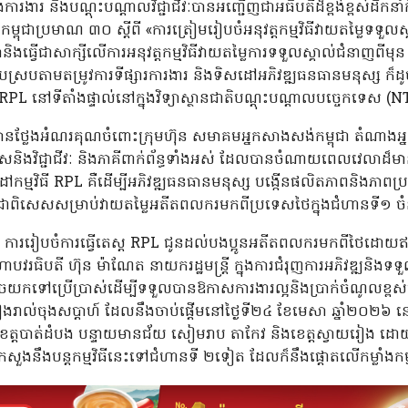
ងការងារ និងបណ្តុះបណ្តាលវិជ្ជាជីវៈបានអញ្ជើញជាអធិបតីដ៏ខ្ពង់ខ្ពស់ដឹកនាំកិច
ជាប្រមាណ ៣០ ស្តីពី «ការត្រៀមរៀបចំអនុវត្តកម្មវិធីវាយតម្លៃទទួលស្គ
ានិងធ្វើជាសាក្សីលើការអនុវត្តកម្មវិធីវាយតម្លៃការទទួលស្គាល់ជំនាញពីមុន
ាយស្របតាមតម្រូវការទីផ្សារការងារ និងទិសដៅអភិវឌ្ឍធនធានមនុស្ស ក៏ដូ
ធី RPL នៅទីតាំងផ្ទាល់នៅក្នុងវិទ្យាស្ថានជាតិបណ្តុះបណ្តាលបច្ចេកទេស (
បានថ្លែងអំណរគុណចំពោះក្រុមហ៊ុន សមាគមអ្នកសាងសង់កម្ពុជា តំណាងអ្នក
េសនិងវិជ្ជាជីវៈ និងភាគីពាក់ព័ន្ធទាំងអស់ ដែលបានចំណាយពេលវេលាដ៏មានត
ម្មវិធី RPL គឺដើម្បីអភិវឌ្ឍធនធានមនុស្ស បង្កើនផលិតភាពនិងភាពប្
ារ ជាពិសេសសម្រាប់វាយតម្លៃអតីតពលករមកពីប្រទេសថៃក្នុងជំហានទី១ ចំន
ន៍ថា ការរៀបចំការធ្វើតេស្ត RPL ជូនដល់បងប្អូនអតីតពលករមកពីថៃដោយ
ហាបវរធិបតី ហ៊ុន ម៉ាណែត នាយករដ្ឋមន្ត្រី ក្នុងការជំរុញការអភិវឌ្ឍនិង
ចយកទៅប្រើប្រាស់ដើម្បីទទួលបានឱកាសការងារល្អនិងប្រាក់ចំណូលខ្ពស់ជាង
ៀងរាល់ចុងសប្តាហ៍ ដែលនឹងចាប់ផ្តើមនៅថ្ងៃទី២៤ ខែមេសា ឆ្នាំ២០២៦
ញ ខេត្ដបាត់ដំបង បន្ទាយមានជ័យ សៀមរាប តាកែវ និងខេត្តស្វាយរៀង ដោយ
ួងនឹងបន្តកម្មវិធីនេះទៅជំហានទី ២ទៀត ដែលក៏នឹងផ្តោតលើកម្លាំងកម្ម