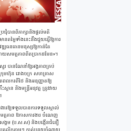
្រជុំបានពិភាក្សានិងផ្ដល់មតិ
ានតម្លៃទាំងនេះនឹងជួយធ្វើឱ្យការ
ិវឌ្ឍធនធានមនុស្សឱ្យកាន់តែ
កបដោយសមត្ថភាពពិតប្រាកដមែន»។
រ បានណែនាំឱ្យអង្គភាពគ្រប់
ក្រុមហ៊ុន រោងចក្រ សហគ្រាស
តពលករពីថៃ និងអនុញ្ញាតឱ្យ
ថាន និងមន្ត្រីអនុវត្ត ត្រូវវាយ
។
ារងារឱ្យទទួលបានការទទួលស្គាល់
់សមត្ថភាព ឱកាសការងារ ចំណេញ
សង្គម (ប.ស.ស) និងបង្កើនជំនឿ
បុគ្គលិកភ្លាមៗ កាត់បន្ថយចំណាយ