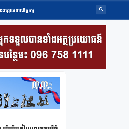
ំនងផ្សាយពាណិជ្ជកម្ម