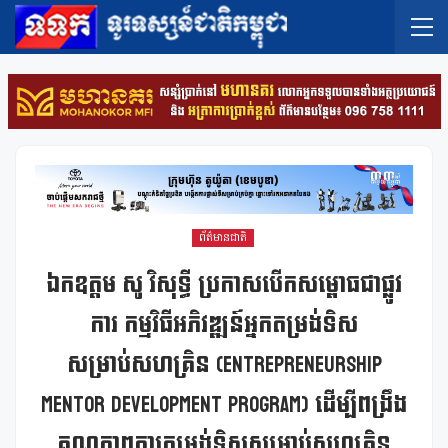
ព័ត៌មានជាតិ
ឯកឧត្តម សូ វិសុទ្ធី ប្រកាសបើកសម្ពោធជាផ្លូវ
ការ កម្មវិធីអភិវឌ្ឍន៍អ្នកតម្រង់ទិស
សម្រាប់សហគ្រិន (Entrepreneurship
Mentor Development Program) ដើម្បីពង្រឹង
គុណភាពការតម្រង់ទិសសម្រាប់សហគ្រិន