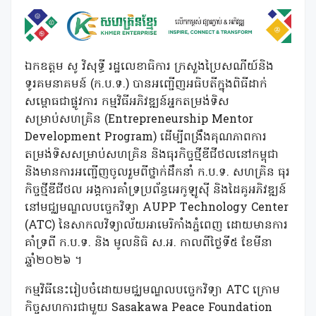
ឯកឧត្តម សូ វិសុទ្ធី រដ្ឋលេខាធិការ ក្រសួងប្រៃសណីយ៍និង
ទូរគមនាគមន៍ (ក.ប.ទ.) បានអញ្ជើញអធិបតីក្នុងពិធីដាក់
សម្ពោធជាផ្លូវការ កម្មវិធីអភិវឌ្ឍន៍អ្នកតម្រង់ទិស
សម្រាប់សហគ្រិន (Entrepreneurship Mentor
Development Program) ដើម្បីពង្រឹងគុណភាពការ
តម្រង់ទិសសម្រាប់សហគ្រិន និងធុរកិច្ចថ្មីឌីជីថលនៅកម្ពុជា
និងមានការអញ្ជើញចូលរួមពីថ្នាក់ដឹកនាំ ក.ប.ទ. សហគ្រិន ធុរ
កិច្ចថ្មីឌីជីថល អង្គការគាំទ្រប្រព័ន្ធអេកូឡូស៊ី និងដៃគូអភិវឌ្ឍន៍
នៅមជ្ឈមណ្ឌលបច្ចេកវិទ្យា AUPP Technology Center
(ATC) នៃសាកលវិទ្យាល័យអាមេរិកាំងភ្នំពេញ ដោយមានការ
គាំទ្រពី ក.ប.ទ. និង មូលនិធិ ស.អ. កាលពីថ្ងៃទី៥ ខែមីនា
ឆ្នាំ២០២៦ ។
កម្មវិធីនេះរៀបចំដោយមជ្ឈមណ្ឌលបច្ចេកវិទ្យា ATC ក្រោម
កិច្ចសហការជាមួយ Sasakawa Peace Foundation