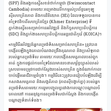
(SPF) និងអង្គការស្វីសខន់ថាក់កម្ពុជា (Swisscontact
Cambodia) តាមរយៈគម្រោងលើកកម្ពស់ប្រព័ន្ធអេកូឡូ
ស៊ីសហគ្រិនភាព និងការវិនិយោគ (3Ei) ដែលទទួលបានការ
គាំទ្រថវិកាពីសហគ្រិនខ្មែរ (Khmer Enterprise) ទី
ភ្នាក់ងារស្វីសសម្រាប់ការអភិវឌ្ឍន៍ និងកិច្ចសហប្រតិបត្តិការ
(SDC) និងភ្នាក់ងារសហប្រតិបត្តិការអន្តរជាតិកូរ៉េ (KOICA)។
«កម្មវិធីអភិវឌ្ឍន៍អ្នកតម្រង់ទិសសម្រាប់សហគ្រិន» ត្រូវបាន
បង្កើតឡើងក្នុងគោលបំណងពង្រឹងគុណភាព និងប្រសិទ្ធភាព
របស់អ្នកតម្រង់ទិស តាមរយៈការបង្កើនសមត្ថភាពរបស់ពួក
គាត់ ក្នុងការផ្តល់ការគាំទ្រដែលមានរចនាសម្ព័ន្ធច្បាស់លាស់
ស្របតាមតម្រូវការជាក់ស្តែងរបស់សហគ្រិន ក្នុងដំណាក់កាល
ចាប់ផ្តើមអាជីវកម្មដំបូង។ កម្មវិធីនេះត្រូវបានរៀបចំឡើងដើម្បី
កសាងសមត្ថភាព និងសង្គតិភាព (ភាពស៊ីចង្វាក់គ្នា) របស់អ្នក
តម្រង់ទិសតាមរយៈការរួមបញ្ចូលគ្នារវាងការបណ្តុះបណ្តាលចំ
គោលដៅ ការអនុវត្តការតម្រង់ទិសជាក់ស្តែង និងការបង្កើត
បណ្តាញទំនាក់ទំនង។