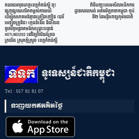
កងរាជអាវុធហត្ថខេត្តកំពង់ស្ពឺ​​ ចុះ​
ពិធីបញ្ចុះបឋមសីលាបើកការ
ផ្សព្វផ្សាយលើកកម្ពស់ការអប់រំ
ដ្ឋានសាងសង់ អគារមិត្តភាពកម្ពុជា-កូរ៉េ
ដើម្បីសហគមន៍គ្មានគ្រឿងញៀន (បារី
ទី២ នៃមន្ទីរពេទ្យកុមារជាតិ
អេឡិចត្រូនិច) ក្មេងទំនើង​ និងលេខ
ទូរស័ព្ទអន្តរាគមន៍សង្គ្រោះបន្ទាន់​​
Hotline1292 នៅវិទ្យាល័យ​ត្រែង
ត្រយឹង ស្រុកភ្នំស្រួច ខេត្តកំពង់ស្ពឺ
Tel : 017 81 81 07
ទាញយកឥតគិតថ្លៃ