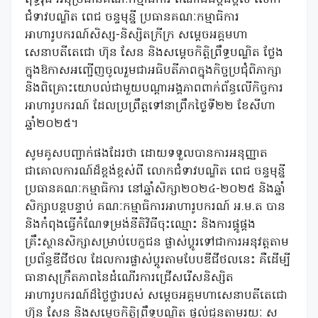
ជំទាវបណ្ឌិត ពេជ ចន្ទមុន្នី ប្រធានគណៈកម្មាធិការ
អាហារូបករណ៍សិស្ស-និស្សិតក្រីក្រ សម្តេចអគ្គមហា
សេនាបតីតេជោ ហ៊ុន សែន និងសម្តេចកិត្តិព្រឹទ្ធបណ្ឌិត ថ្លែង
ក្នុងឱកាសអញ្ជើញចូលរួមជាអធិបតីភាពក្នុងកិច្ចប្រជុំពិភាក្សា
និងពិគ្រោះយោបល់ជាមួយបណ្តាអង្គភាពពាក់ព័ន្ធលើកិច្ចការ
អាហារូបករណ៍ ដែលប្រព្រឹត្តទៅនាព្រឹកថ្ងៃទី២២ ខែសីហា
ឆ្នាំ២០២៥។
សូមគូសបញ្ជាក់ផងដែរថា ដោយទទួលបានការអនុញ្ញាត
ជាគោលការណ៍ដ៏ខ្ពង់ខ្ពស់ពី លោកជំទាវបណ្ឌិត ពេជ ចន្ទមុន្នី
ប្រធានគណៈកម្មាធិការ នៅឆ្នាំសិក្សា២០២៤-២០២៥ និងឆ្នាំ
សិក្សាបន្តបន្ទាប់ គណៈកម្មាធិការអាហារូបករណ៍ អ.ម.ត បាន
និងកំពុងធ្វើកំណែទម្រង់នីតិវិធីចុះឈ្មោះ និងការផ្គូផ្គង
គ្រឹះស្ថានសិក្សាសម្រាប់បេក្ខជន ផ្លាស់ប្តូរទៅជាការអនុវត្តតាម
ប្រព័ន្ធឌីជីថល ដែលការផ្លាស់ប្តូរតាមបែបឌីជីថលនេះ គឺដើម្បី
ធានាសុក្រឹតភាពនៃដំណើរការជ្រើសរើសនិស្សិត
អាហារូបករណ៍ដ៏ថ្លៃថ្លារបស់ សម្តេចអគ្គមហាសេនាបតីតេជោ
ហ៊ុន សែន និងសម្តេចកិត្តិព្រឹទ្ធបណ្ឌិត ផ្តល់ជូនតាមរយៈ ស