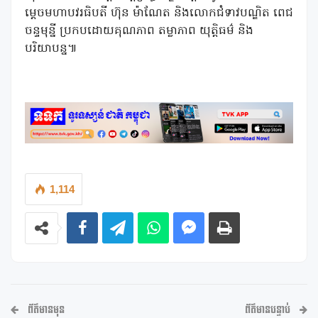
ម្តេចមហាបវរធិបតី ហ៊ុន ម៉ាណែត និងលោកជំទាវបណ្ឌិត ពេជ
ចន្ទមុន្នី ប្រកបដោយគុណភាព តម្លាភាព យុត្តិធម៌ និង
បរិយាបន្ន៕
1,114
ព័ត៌មានមុន
ព័ត៌មានបន្ទាប់