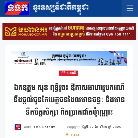
ព័ត៌មានជាតិ
ឯកឧត្តម សុខ ពុទ្ធិវុធ៖ ឱកាសអាហារូបករណ៍
នឹងផ្តល់ជូនតែបេក្ខជនដែលមានឆន្ទៈ និងមាន
ទឹកចិត្តសិក្សា ពិតប្រាកដតែប៉ុណ្ណោះ
ចេញផ្សាយ
ថ្ងៃទី 22 ខែ សីហា ឆ្នាំ 2025
ដោយ
TVK Sothun
1,114