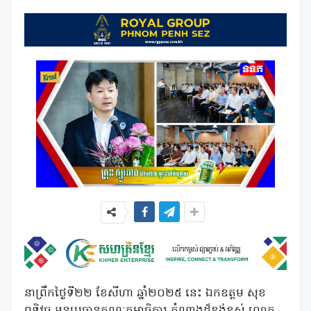
នាព្រឹកថ្ងៃទី២២ ខែសីហា ឆ្នាំ២០២៥ នេះ ឯកឧត្តម សុខ
ពុទ្ធិវុធ អនុប្រធានគណៈកម្មាធិការ តំណាងដ៏ខ្ពង់ខ្ពស់ លោក