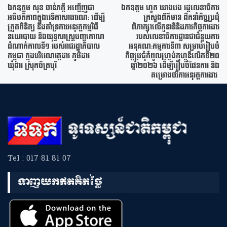
ឯកឧត្តម សុខ ចាន់ភក្តី អញ្ជើញជា
ឯកឧត្តម ហួត ឃាងវេង រដ្ឋលេខាធិការ
អធិបតីភាពក្នុងវេទិកាសាធារណ: ដើម្បី
ក្រសួងព័ត៌មាន ដឹកនាំកិច្ចប្រជុំ
ត្រួតពិនិត្យ និងគាំទ្រការអនុវត្តកម្មវិធី
ពិភាក្សាលើតួនាទីនិងភារកិច្ចការងារ
នយោបាយ និងយុទ្ធសាស្រ្តបញ្ចកោណ
របស់លេខាធិការដ្ឋានជាជំនួយការ
ដំណាក់កាលទី១ របស់រាជរដ្ឋាភិបាល
អនុគណ:កម្មការទី៣ សម្រាប់រៀបចំ
កម្ពុជា ក្នុងបរិវេណវត្តដារ ភូមិដារ
កិច្ចប្រជុំកំពូលហ្រ្វង់កូហ្វូនីលើកទី២០
ឃុំដារ ស្រុកចិត្របុរី
ឆ្នាំ២០២៦ ដើម្បីរៀបចំផែនការ និង
គម្រោងថវិកាអនុវត្តការងារ
Tel : 017 81 81 07
ទាញយកឥតគិតថ្លៃ