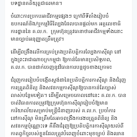
បទដ្ឋានគតិយុត្តជាធរមាន។
ចំពោះការប្រកបអាជីវកម្មផ្សេងៗ ក្រៅពីទីតាំងរៀបចំ
ឧបករណ៍និង/ឬកម្មវិធីល្បែងដែលបានផ្តល់មក អគ្គលេខាធិ
ការដ្ឋាននៃ គ.ល.ក.
ក្រុមហ៊ុនត្រូវធានាថាអាជីវកម្មទាំងនោះ
មានច្បាប់អនុញ្ញាតត្រឹមត្រូវ។
ដើម្បីពង្រឹងលើការគ្រប់គ្រងប្រតិបត្តិការល្បែងកាស៊ីណូ នៅ
ក្នុងព្រះរាជាណាចក្រកម្ពុជា ឱ្យកាន់តែមានប្រសិទ្ធភាព,
គ.ល.ក. បានដាក់ចេញនូវវិធានការបន្តដូចខាងក្រោម៖
ជំរុញការរៀបចំបង្កើតស្តង់ដានៃប្រតិបត្តិការកាស៊ីណូ និងជំរុញ
ការត្រួតពិនិត្យ និងសវនកម្មកាស៊ីណូឱ្យបានកាន់តែច្បាស់
លាស់បន្ថែមទៀត។ ដើម្បីសម្រេចគោលដៅនេះ គ.ល.ក. បាន
ចាត់វិធានការតម្រូវឱ្យក្រុមហ៊ុនកាស៊ីណូរៀបចំឱ្យមាន
ការិយាល័យសម្រាប់មន្ត្រីជំនាញរបស់ គ.ល.ក. ប្រចាំការ
នៅកាស៊ីណូ មិនត្រឹមតែអាចពង្រឹងការងារត្រួតពិនិត្យ និង
សវនកម្មប៉ុណ្ណោះទេ គឺនឹងជំរុញឱ្យប្រតិបត្តិករកាស៊ីណូយល់ពី
កាតព្វកិច្ចរបស់ខ្លួនដែលត្រូវបំពេញចំពោះមុខច្បាប់ និងឈាន