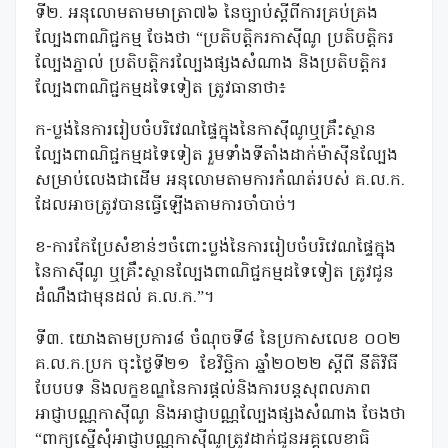
ទី២. អនុលោមតាមមាត្រា៧៦ នៃច្បាប់ស្តីពីការគ្រប់គ្រង
ល្បែងពាណិជ្ជកម្ម ចែងថា “ប្រតិបត្តិករកាស៊ីណូ ប្រតិបត្តិករ
ល្បែងភ្នាល់ ប្រតិបត្តិករល្បែងផ្សងសំណាង និងប្រតិបត្តិករ
ល្បែងពាណិជ្ជកម្មដទៃទៀត ត្រូវធានាថា៖
ក-ប្លង់នៃការរៀបចំបរិវេណផ្ទៃក្នុងនៃកាស៊ីណូឬគ្រឹះស្ថាន
ល្បែងពាណិជ្ជកម្មដទៃទៀត រួមទាំងទីតាំងដាក់ម៉ាស៊ីនល្បែង
សម្រាប់លេងជាដើម អនុលោមតាមការកំណត់របស់ គ.ល.ក.
ដែលអាចត្រូវបានធ្វើឡើងតាមការចាំបាច់។
ខ-ការកែប្រែសំខាន់ៗចំពោះប្លង់នៃការរៀបចំបរិវេណផ្ទៃក្នុង
នៃកាស៊ីណូ ឬគ្រឹះស្ថានល្បែងពាណិជ្ជកម្មដទៃទៀត ត្រូវជូន
ដំណឹងជាមុនដល់ គ.ល.ក.”។
ទី៣. យោងតាមប្រការ៨ ចំណុចទី៨ នៃប្រកាសលេខ ០០២
គ.ល.ក.ប្រក ចុះថ្ងៃទី២១
ខែវិច្ឆិកា ឆ្នាំ២០២២ ស្តីពី នីតិវិធី
បែបបទ និងលក្ខខណ្ឌនៃការផ្តល់និងការបន្តសុពលភាព
អាជ្ញាបណ្ណកាស៊ីណូ និងអាជ្ញាបណ្ណល្បែងផ្សងសំណាង ចែងថា
“ពាក្យស្នើសុំអាជ្ញាបណ្ណកាស៊ីណូត្រូវដាក់ជូនអគ្គលេខាធិ