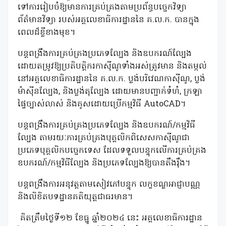
ទៅការរៀបចំឱ្យមានការគ្រប់គ្រងតាមប្រព័ន្ធបច្ចេកវិទ្យា
ព័ត៌មានវិទ្យា របស់អគ្គលេខាធិការដ្ឋាននៃ គ.ល.ក. បានក្នុង
ពេលដ៏ខ្លីខាងមុខ។
បន្តពង្រឹងការគ្រប់គ្រងប្រភេទល្បែង និងឧបករណ៍ល្បែង
ដោយតម្រូវឱ្យប្រតិបត្តិករកាស៊ីណូទាំងអស់ត្រូវមាន និងតម្កល់
នៅអគ្គលេខាធិការដ្ឋាននៃ គ.ល.ក. ប្លង់បរិវេណកាស៊ីណូ, ប្លង់
ម៉ាស៊ីនល្បែង, និងប្លង់តុល្បែង ដោយមានបញ្ជាក់ទំហំ, ក្រឡា
ផ្ទៃច្បាស់លាស់ និងគូសដោយប្រើកម្មវិធី AutoCAD។
បន្តពង្រឹងការគ្រប់គ្រងប្រភេទល្បែង និងឧបករណ៍/កម្មវិធី
ល្បែង តាមរយៈការគ្រប់គ្រងបុគ្គលិកពិសេសកាស៊ីណូជា
ប្រភេទបុគ្គលិកបច្ចេកទេស ដែលទទួលបន្ទុកលើការគ្រប់គ្រង
ឧបករណ៍/កម្មវិធីល្បែង និងប្រភេទល្បែងឱ្យបានតឹងរ៉ឹង។
បន្តពង្រឹងការអនុវត្តតាមសៀវភៅបន្ទុក លក្ខខណ្ឌអាជ្ញាបណ្ណ
និងលិខិតបទដ្ឋានគតិយុត្តជាធរមាន។
គិតត្រឹមថ្ងៃទី១២ ខែធ្នូ ឆ្នាំ២០២៤ នេះ អគ្គលេខាធិការដ្ឋាន