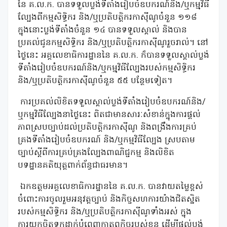
នៃ គ.ល.ក. បានទទួលប្លង់ទីតាំងរៀបចំឧបករណ៍និង/ឬកមុ្មវិធី
ល្បែងពីកម្មសិទ្ធិករ និង/ឬប្រតិបត្តិករកាស៊ីណូចំនួន ១១៨
ក្នុងនោះប្លង់ទីតាំងចំនួន ១៤ បានទទួលស្គាល់ និងបាន
ប្រគល់ជូនកម្មសិទ្ធិករ និង/ឬប្រតិបត្តិករកាស៊ីណូរួចរាល់។ នៅ
ថ្ងៃនេះ អគ្គលេខាធិការដ្ឋាននៃ គ.ល.ក. ក៏បានទទួលស្គាល់ប្លង់
ទីតាំងរៀបចំឧបករណ៍និង/ឬកមុ្មវិធីល្បែងរបស់កម្មសិទ្ធិករ
និង/ឬប្រតិបត្តិករកាស៊ីណូចំនួន ៥៥ បន្ថែមទៀត។
ការប្រគល់លិខិតទទួលស្គាល់ប្លង់ទីតាំងរៀបចំឧបករណ៍និង/
ឬកមុ្មវិធីល្បែងនាថ្ងៃនេះ ពិតជាមានសារៈសំខាន់ក្នុងការផ្តល់
ភាពស្របច្បាប់ដល់ប្រតិបត្តិករកាស៊ីណូ និងពង្រឹងការគ្រប់
គ្រងទីតាំងរៀបចំឧបករណ៍ និង/ឬកម្មវិធីល្បែង ស្របតាម
ច្បាប់ស្តីពីការគ្រប់គ្រងល្បែងពាណិជ្ជកម្ម និងលិខិត
បទដ្ឋានគតិយុត្តពាក់ព័ន្ធជាធរមាន។
ឯកឧត្តមអគ្គលេខាធិការដ្ឋាននៃ គ.ល.ក. បានវាយតម្លៃខ្ពស់
ចំពោះការចូលរួមអនុវត្តច្បាប់ និងកិច្ចសហការយ៉ាងជិតស្និត
របស់កម្មសិទ្ធិករ និង/ឬប្រតិបត្តិករកាស៊ីណូទាំងអស់ ក្នុង
ការយកចិត្តទុកដាក់បំពេញកាតព្វកិច្ចរបស់ខ្លួន ដើម្បីផ្តល់ប្លង់