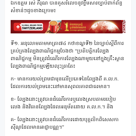
ឯកឧត្តម រស់ ភីរុណ បានគូសរំលេចនូវខ្លឹមសារច្បាប់ពាក់ព័ន្ធ
សំខាន់ៗដូចខាងក្រោម៖
ទី១. អនុលោមតាមមាត្រា៧៤ កថាខណ្ឌទី២ នៃច្បាប់ស្តីពីការ
គ្រប់គ្រងល្បែងពាណិជ្ជកម្មចែងថា “ប្រតិបត្តិករល្បែង
ពាណិជ្ជកម្ម មិនត្រូវដំណើរការល្បែងណាមួយនៅក្នុងគ្រឹះស្ថាន
ល្បែងពាណិជ្ជកម្មឡើយលុះត្រាតែ៖
ក- មានការយល់ព្រមជាមុនលើប្រភេទនៃល្បែងពី គ.ល.ក.
ដែលការយល់ព្រមនេះនៅមានសុពលភាពជាធរមាន។
ខ- ល្បែងនោះត្រូវបានដំណើរការឬលេងស្របតាមរបៀប
លេង និងវិធានល្បែងដែលអនុម័តដោយ គ.ល.ក.។ និង
គ- ល្បែងនោះត្រូវបានដំណើរការដោយបុគ្គលិកពិសេសកា
ស៊ីណូដែលមានអាជ្ញាបណ្ណ។”