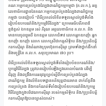
គណៈកម្មការគ្រប់គ្រងល្បែងពាណិជ្ជកម្មកម្ពុជា (គ.ល.ក.), អគ្គ
លេខាធិការដ្ឋាននៃគណៈកម្មការគ្រប់គ្រងល្បែងពាណិជ្ជកម្ម
កម្ពុជា បានរៀបចំ “ពិធីប្រគល់លិខិតទទួលស្គាល់ប្លង់ទីតាំង
រៀបចំឧបករណ៍និង/ឬកម្មវិធីល្បែង” ក្រោមអធិបតីភាពដ៏
ខ្ពង់ខ្ពស់ ឯកឧត្តម រស់ ភីរុណ អគ្គលេខាធិការ គ.ល.ក. និង
មានការចូលរួមពី ឯកឧត្តម លោកជំទាវ លោកអ្នកឧកញ៉ា អ្នក
ឧកញ៉ា ឧកញ៉ា លោក លោកស្រីជាកម្មសិទ្ធិករ និង/ឬប្រតិបត្តិ
ករកាស៊ីណូ និងតំណាងក្រុមហ៊ុនកាស៊ីណូ ព្រមទាំងថ្នាក់ដឹកនាំ
និងមន្ត្រីនៃ គ.ល.ក. សរុបប្រមាណ ៧០ រូប។
ពិធីប្រគល់លិខិតទទួលស្គាល់ប្លង់ទីតាំងរៀបចំឧបករណ៍និង/
ឬកមុ្មវិធីល្បែង ត្រូវបានរៀបចំឡើងក្នុងគោលបំណង ដើម្បី
ជំរុញ និងពង្រឹងការអនុវត្តច្បាប់ស្តីពីការគ្រប់គ្រងល្បែង
ពាណិជ្ជកម្ម និងលិខិតបទដ្ឋានគតិយុត្តជាធរមាន ពាក់ព័ន្ធនឹង
ការគ្រប់គ្រង និងការកំណត់ទីតាំងរៀបចំឧបករណ៍និង/ឬកមុ្ម
វិធីល្បែងក្នុងបរិវេណកាស៊ីណូ របស់កម្មសិទ្ធិករ និង/ឬប្រតិបត្តិ
ករកាស៊ីណូឱ្យបានច្បាស់លាស់។