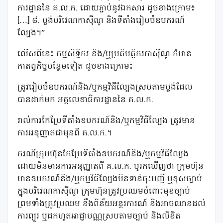
ការដ្ឋាននៃ គ.ល.ក. ដោយភ្ជាប់នូវឯកសារ ដូចខាងក្រោម៖
[…] ៨. ប្លង់បរិវេណកាស៊ីណូ និងទីតាំងរៀបចំឧបករណ៍
ល្បែង។”
លើសពីនេះ កម្មសិទ្ធិករ និង/ឬប្រតិបត្តិករកាស៊ីណូ ក៏មាន
កាតព្វកិច្ចបន្ថែមទៀត ដូចខាងក្រោម៖
ត្រូវរៀបចំឧបករណ៍និង/ឬកម្មវិធីល្បែងស្របតាមប្លង់ដែល
បានដាក់មក អគ្គលេខាធិការដ្ឋាននៃ គ.ល.ក.
រាល់ការកែប្រែទីតាំងឧបករណ៍និង/ឬកម្មវិធីល្បែង ត្រូវមាន
ការអនុញ្ញាតជាមុនពី គ.ល.ក.។
ករណីក្រុមហ៊ុនកែប្រែទីតាំងឧបករណ៍និង/ឬកម្មវិធីល្បែង
ដោយមិនមានការអនុញ្ញាតពី គ.ល.ក. ឬរកឃើញថា ក្រុមហ៊ុន
មានឧបករណ៍និង/ឬកម្មវិធីល្បែងមិនទាន់ចុះបញ្ជី ឬខុសច្បាប់
ក្នុងបរិវេណកាស៊ីណូ ក្រុមហ៊ុនត្រូវប្រឈមចំពោះមុខច្បាប់
ព្រមទាំងត្រូវប្រឈម នឹងពិន័យអន្តរការណ៍ និងអាចឈានដល់
ការព្យួរ ឬដកហូតអាជ្ញាបណ្ណស្របតាមច្បាប់ និងលិខិត