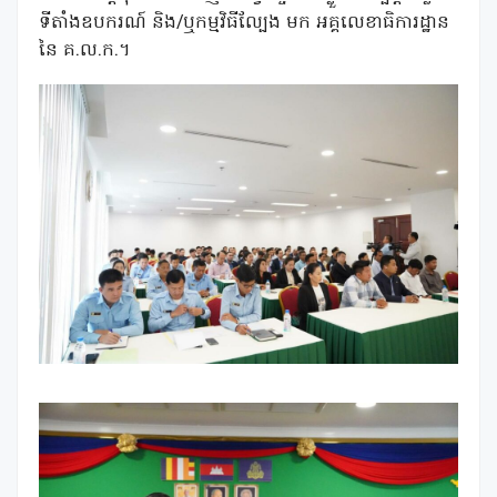
ទីតាំងឧបករណ៍ និង/ឬកម្មវិធីល្បែង មក អគ្គលេខាធិការដ្ឋាន
នៃ គ.ល.ក.។