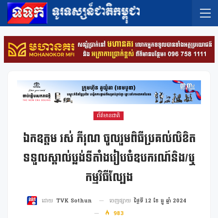
ព័ត៌មានជាតិ
ឯកឧត្តម រស់ ភីរុណ ចូលរួមពិធីប្រគល់លិខិត
ទទួលស្គាល់ប្លង់ទីតាំងរៀបចំឧបករណ៍និង/ឬ
កម្មវិធីល្បែង
ចេញផ្សាយ
ថ្ងៃទី 12 ខែ ធ្នូ ឆ្នាំ 2024
ដោយ
TVK Sothun
983