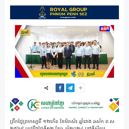
ព្រឹកថ្ងៃព្រហស្បតិ៍ ១២កើត ខែមិគសិរ ឆ្នាំរោង ឆស័ក ព.ស.
២៥៦៨ ត្រូវនឹងថ្ងៃទី១២ ខែធ្នូ ឆ្នាំ២០២៤ នៅទីស្តីការ