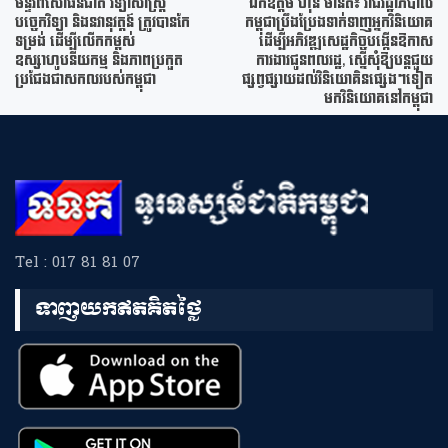
មន្ទីរពិសោធន៍ជាតិ វិទ្យាសាស្ត្រ
ឯកឧត្តម ហ៊ុន ម៉ានិត៖ រាជរដ្ឋាភិបាល
បច្ចេកវិទ្យា និងនវានុវត្តន៍ ត្រូវបានកែ
កម្ពុជាប្រឹងប្រែងទាក់ទាញអ្នកវិនិយោគ
ទម្រង់ ដើម្បីលើកកម្ពស់
ដើម្បីអភិវឌ្ឍសេដ្ឋកិច្ចបង្កើនឱកាស
ឧស្សាហូបនីយកម្ម និងភាពប្រកួត
ការងារជូនពលរដ្ឋ, ស្នើសុំឱ្យបន្តជួយ
ប្រជែងជាសកលរបស់កម្ពុជា
ផ្សព្វផ្សាយដល់វិនិយោគិនផ្សេងៗទៀត
មកវិនិយោគនៅកម្ពុជា
Tel : 017 81 81 07
ទាញយកឥតគិតថ្លៃ