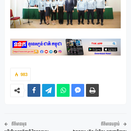
983
ព័ត៌មានមុន
ព័ត៌មានបន្ទាប់