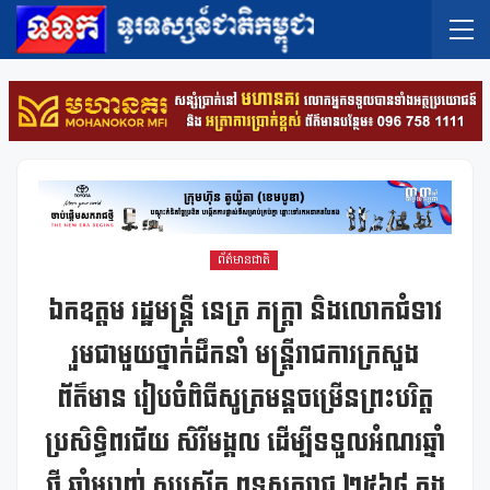
ព័ត៌មានជាតិ
ឯកឧត្តម រដ្ឋមន្ត្រី នេត្រ ភក្ត្រា និងលោកជំទាវ
រួមជាមួយថ្នាក់ដឹកនាំ មន្ត្រីរាជការក្រសួង
ព័ត៌មាន រៀបចំពិធីសូត្រមន្តចម្រើនព្រះបរិត្ត
ប្រសិទ្ធិពរជ័យ សិរីមង្គល ដើម្បីទទួលអំណរឆ្នាំ
ថ្មី ឆ្នាំម្សាញ់ សប្តស័ក ពុទ្ធសករាជ ២៥៦៨ ក្នុង