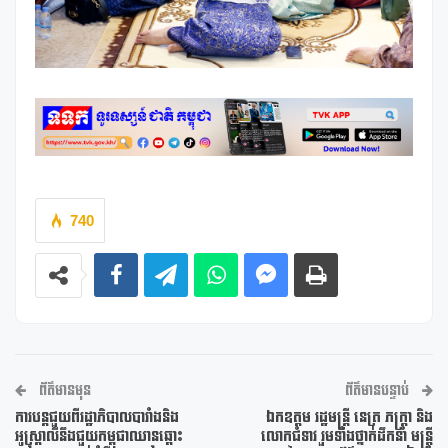
740
ព័ត៌មានមុន
ព័ត៌មានបន្ទាប់
ការបន្តជួយពីរដ្ឋាភិបាលបារាំងនិង
ឯកឧត្តម រដ្ឋមន្ត្រី នេត្រ ភក្ត្រា និង
អូស្រ្តាលីនឹងជួយកម្ពុជាឈានឆ្ពោះ
លោកជំទាវ រួមទាំងថ្នាក់ដឹកនាំ មន្រ្តី