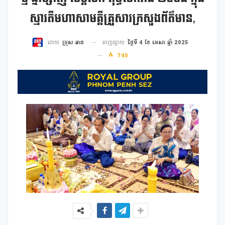
ស្មារតីមហាសាមគ្គីគ្រួសារក្រសួងព័ត៌មាន,
ចេញផ្សាយ
ថ្ងៃទី 4 ខែ មេសា ឆ្នាំ 2025
ដោយ
ប្រុស អាន
740