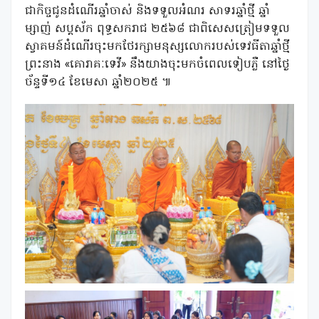
ជាកិច្ចជូនដំណើរឆ្នាំចាស់ និងទទួលអំណរ សាទរឆ្នាំថ្មី ឆ្នាំ
ម្សាញ់ សប្តស័ក ពុទ្ធសករាជ ២៥៦៨ ជាពិសេសត្រៀមទទួល
ស្វាគមន៍ដំណើរចុះមកថែរក្សាមនុស្សលោករបស់ទេវធីតាឆ្នាំថ្មី
ព្រះនាង «គោរាគៈទេវី» នឹងយាងចុះមកចំពេលទៀបភ្លឺ នៅថ្ងៃ
ច័ន្ទទី១៤ ខែមេសា ឆ្នាំ២០២៥ ៕