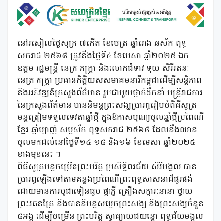
នៅរសៀលថ្ងៃសុក្រ ៧កើត ខែចេត្រ ឆ្នាំរោង ឆស័ក ពុទ្ធ
សករាជ ២៥៦៨ ត្រូវនឹងថ្ងៃទី៤ ខែមេសា ឆ្នាំ២០២៥ ឯក
ឧត្តម រដ្ឋមន្ត្រី នេត្រ ភក្ត្រា និងលោកជំទាវ ទុយ សិរីរតនៈ
នេត្រ ភក្ត្រា ប្រធានកិត្តិយសសមាគមនារីកម្ពុជាដើម្បីសន្តិភាព
និងអភិវឌ្ឍន៍ក្រសួងព័ត៌មាន រួមជាមួយថ្នាក់ដឹកនាំ មន្ត្រីរាជការ
នៃក្រសួងព័ត៌មាន បាននិមន្តព្រះសង្ឃប្រារព្ធរៀបចំពិធីសូត្រ
មន្តត្រៀមទទួលទេវតាឆ្នាំថ្មី ក្នុងឱកាសបុណ្យចូលឆ្នាំថ្មីប្រពៃណី
ខ្មែរ ឆ្នាំម្សាញ់ សប្តស័ក ពុទ្ធសករាជ ២៥៦៨ ដែលនឹងឈាន
ចូលមកដល់នៅថ្ងៃទី១៤ ១៥ និង១៦ ខែមេសា ឆ្នាំ២០២៥
ខាងមុខនេះ ។
ពិធីសូត្រមន្តចម្រើនព្រះបរិត្ត ប្រសិទ្ធិពរជ័យ សិរីមង្គល បាន
ប្រារព្ធឡើងទៅតាមគន្លងប្រពៃណីព្រះពុទ្ធសាសនាដ៏ផូរផង់
ដោយមានការបូជាទៀនធូប ផ្កាភ្ញី គ្រឿងសក្ការៈនានា ថ្វាយ
ព្រះរតនត្រៃ និងបាននិមន្តសម្តេចព្រះសង្ឃ និងព្រះសង្ឃចំនួន
៥អង្គ ដើម្បីចម្រើន ព្រះបរិត្ត ស្វាធ្យាយជយន្តោ ពុទ្ធជ័យមង្គល