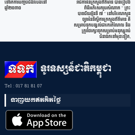
ទៅរកការបញ្ចប់ជំងឺរបេងនៅ
រាជការនៃក្រសួងព័ត៌មាន បានរៀបចំ
ឆ្នាំ២០៣០
ពិធីអភិសេករូបសំណាក “ ព្រះ
បាទជ័យវរ្ម័នទី ៧ “ នៅបរិវេណសួន
ច្បារនៃទីស្តីការក្រសួងព័ត៌មាន គឺ
សម្រាប់ទុកបន្សល់ជាកេរតំណែល និង
ត្រូវថែរក្សាទុកសម្រាប់មនុស្សរាប់
ជំនាន់តទៅមុខទៀត,
Tel : 017 81 81 07
ទាញយកឥតគិតថ្លៃ