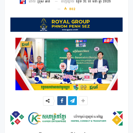
ចេញផ្សាយ
ថ្ងៃទី 31 ខែ មីនា ឆ្នាំ 2025
ដោយ
ប្រុស អាន
802