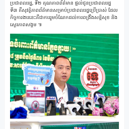
ប្រជាពលរដ្ឋ, ទី២ គុណភាពព័ត៌មាន ផ្តល់ជូនប្រជាពលរដ្ឋ
ទី៣ គឺសុវត្ថិភាពព័ត៌មានសម្រាប់ប្រជាពលរដ្ឋប្រើប្រាស់ ដែល
កិច្ចការងារនេះគឺជាការរួមចំណែកដល់ការពង្រឹងសន្តិសុខ និង
ស្ថេរភាពសង្គម ៕