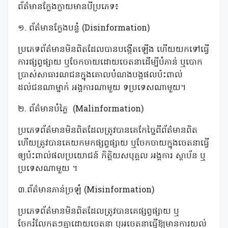
ព័ត៌មានក្លែងក្លាយមានបីប្រភេទ៖
១. ព័ត៌មានក្លែងបន្លំ (Disinformation)
ប្រភេទព័ត៌មានមិនពិតដែលបានបង្កើតឡើង ហើយយកទៅធ្វើ
ការផ្សព្វផ្សាយ ឬចែកចាយដោយចេតនាដើម្បីបំភាន់ ឬបោក
ប្រាស់សាធារណជនក្នុងគោលបំណងបង្កផលប៉ះពាល់
ដល់ជនណាម្នាក់ អង្គការណាមួយ ទប្រទេសណាមួយ។
២. ព័ត៌មានបំភ្លៃ
(Malinformation)
ប្រភេទព័ត៌មានមិនពិតដែលត្រូវបានគេកែច្នៃពីព័ត៌មានពិត
ហើយត្រូវបានគេយកមកផ្សព្វផ្សាយ ឬចែកចាយក្នុងចេតនាធ្វើ
ឲ្យប៉ះពាល់ផលប្រយោជន៍ កិត្តិយសបុគ្គល អង្គការ ស្ថាប័ន ឬ
ប្រទេសណាមួយ ។
៣.ព័ត៌មានភាន់ច្រឡំ (Misinformation)
ប្រភេទព័ត៌មានមិនពិតដែលត្រូវបានគេផ្សព្វផ្សាយ ឬ
ចែករំលែកតៗគ្នាដោយចេតនា ឬអចេតនាធ្វើឱ្យមានការយល់