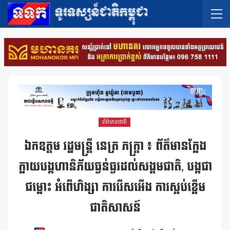
ព័ត៌មានជាតិ
ឯកឧត្តម រដ្ឋមន្ត្រី នេត្រ ភក្រ្តា ៖ ព័ត៌មានក្លែង
ក្លាយបង្កហានិភ័យធ្ងន់ធ្ងរដល់សង្គមជាតិ, បង្កជា
ជម្លោះ អំពើហិង្សា ការរើសអើង ការស្អប់ខ្ពើម
ជាតិសាសន៍