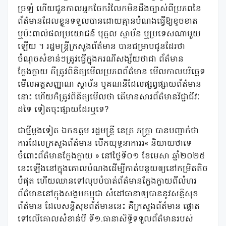
ច្រឡំ ហើយជួនកាលអ្នកចែករំលែកមិនដឹងច្បាស់ពីប្រភពនៃ
ព័ត៌មានដែលខ្លួនទទួលបានដោយគ្មានបំណងធ្វើឱ្យខូចខាត
ឬប៉ះពាល់ផលប្រយោជន៍ បុគ្គល ស្ថាប័ន ឬប្រទេសណាមួយ
ឡើយ ។ រដ្ឋមន្រ្តីក្រសួងព័ត៌មាន បានជម្រាបជូនដែរថា
ចំណុចសំខាន់ៗត្រូវធ្វើក្នុងករណីសង្ស័យថាជា ព័ត៌មាន
ក្លែងក្លាយ គឺត្រូវពិនិត្យមើលប្រភពព័ត៌មាន មើលកាលបរិច្ឆេទ
មើលអត្តសញ្ញាណ ស្ថាប័ន ឬគណនីដែលផ្សព្វផ្សាយព័ត៌មាន
នោះ ហើយក៏ត្រូវពិនិត្យមើលថា តើមានសារព័ត៌មានវិជ្ជាជីវៈ
ដទៃ ទៀតចុះផ្សាយដែរឬទេ?
ជាថ្មីម្តងទៀត ឯកឧត្តម រដ្ឋមន្ត្រី នេត្រ ភក្ត្រា បានបញ្ជាក់ថា
ការដែលក្រសួងព័ត៌មាន បើកយុទ្ធនាការរ« និយាយថាទេ
ចំពោះព័ត៌មានក្លែងក្លាយ » នៅថ្ងៃទី០១ ខែមេសា ឆ្នាំ២០២៥
នេះឡើងនៅក្នុងគោលបំណងដើម្បីកាត់បន្ថយឲ្យនៅកម្រិតតិច
បំផុត ហើយឈានទៅលុបបំបាត់ព័ត៌មានក្លែងក្លាយពីលំហរ
ព័ត៌មាននៅក្នុងសង្គមកម្ពុជា សំដៅធានាឲ្យបាននូវសន្តិសុខ
ព័ត៌មាន ដែលសន្តិសុខព័ត៌មាននេះ គឺក្រសួងព័ត៌មាន ផ្តោត
ទៅលើគោលសំខាន់បី ទី១.ធានាសិទ្ធិទទួលព័ត៌មានរបស់