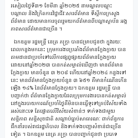
រសៀលថ្ងៃទី៣១ ខែមីនា ឆ្នាំ២០២៥ នាមណ្ឌលបណ្តុះ
បណ្តាល និងវិក្រិតការវិជ្ជាជីវៈសារព័ត៌មាន ទីស្តីការក្រសួង
ព័ត៌មាន ដោយមានការចូលរួមយកព័ត៌មានពីបណ្តាស្ថាប័ន អង្គ
ភាពសារព័ត៌មានជាច្រើន ។
ឯកឧត្តម រដ្ឋមន្ត្រី នេត្រ ភក្ត្រា បានជម្រាបជូនថា ក្នុងរយៈ
ពេលកន្លងមកនេះ ក្រុមការងារប្រឆាំងព័ត៌មានក្លែងក្លាយ បាន
តាមដានជាប្រចាំទៅលើការផ្សព្វផ្សាយព័ត៌មានក្លែងក្លាយ
ដោយនៅឆ្នាំ២០២៣ បានកត់សម្គាល់ឃើញថា មានព័ត៌មាន
ក្លែងក្លាយ មានចំនួន ៣ ២០៨ ហើយនៅឆ្នាំ២០២៤ កន្លងទៅ
នេះ មានព័ត៌មានក្លែងក្លាយចំនួន ៣ ៦៥១ គឺមានកំណើនកើន
ឡើង ១៤% នៃព័ត៌មានក្លែងក្លាយ។ ឯកឧត្តម រដ្ឋមន្ត្រី បាន
បញ្ជាក់ថា ព័ត៌មានក្លែងក្លាយដែលក្រុមការងារបានកត់សម្គាល់
នៅក្នុងរបាយការណ៍ប្រចាំថ្ងៃគឺមិនបានធ្វើទូទៅគ្រប់វិស័យទាំង
អស់នោះទេ តែផ្តោតលើវិស័យសំខាន់ៗ ទាក់ទងជាមួយ
សន្តិភាព សន្តិសុខជាតិ សណ្តាប់ធ្នាប់សាធារណៈ ពាក់ព័ន្ធការ
ដឹកនាំរបស់រាជរដ្ឋាភិបាល និងទាក់ទងបញ្ហាសំខាន់ជាច្រើន
ទៀត ។ ឯកឧត្តម នេត្រ ភក្ត្រា បានបញ្ជាក់ជូនថា ប្រភេទ