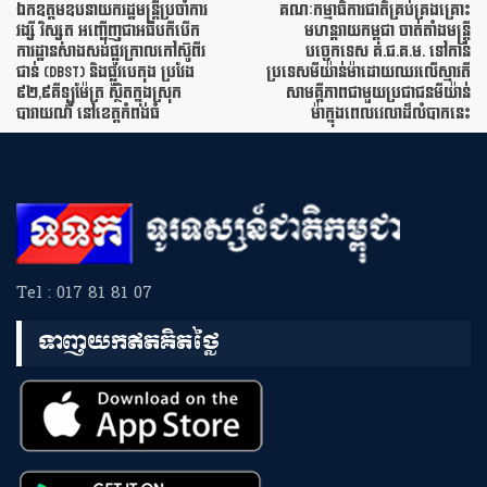
ឯកឧត្តមឧបនាយករដ្ឋមន្រ្តីប្រចាំការ
គណៈកម្មាធិការជាតិគ្រប់គ្រងគ្រោះ
វង្សី វិស្សុត អញ្ជើញជាអធិបតីបើក​
មហន្តរាយកម្ពុជា ចាត់តាំងមន្ត្រី
ការដ្ឋាន​សាងសង់​ផ្លូវក្រាលកៅស៊ូពីរ
បច្ចេកទេស គ.ជ.គ.ម. ទៅកាន់
ជាន់ (DBST) និង​ផ្លូវ​បេតុង ប្រវែង
ប្រទេសមីយ៉ាន់ម៉ាដោយឈរលើស្មារតី
៩២,៩គីឡូម៉ែត្រ ស្ថិតក្នុងស្រុក
សាមគ្គីភាពជាមួយប្រជាជនមីយ៉ាន់
បារាយណ៍ នៅខេត្តកំពង់ធំ
ម៉ាក្នុងពេលវេលាដ៏លំបាកនេះ
Tel : 017 81 81 07
ទាញយកឥតគិតថ្លៃ