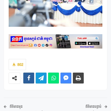
802
ព័ត៌មានមុន
ព័ត៌មានបន្ទាប់