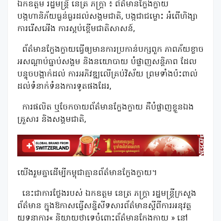
ឯកឧត្តម រដ្ឋមន្ត្រី នេត្រ ភក្រ្តា ៖ ព័ត៌មានក្លែងក្លាយ
បង្កហានិភ័យធ្ងន់ធ្ងរដល់សង្គមជាតិ, បង្កជាជម្លោះ អំពើហិង្សា
ការរើសអើង ការស្អប់ខ្ពើមជាតិសាសន៍,
ព័ត៌មានក្លែងក្លាយធ្វើឲ្យមានការប្រកាន់បក្សពួក ភាពភ័យខ្លាច
អសណ្តាប់ធ្នាប់សង្គម និងនយោបាយ បំផ្លាញសន្តិភាព ដែល
បន្ទុចបង្អាក់ដល់ ការអភិវឌ្ឍលើគ្រប់វិស័យ ព្រមទាំងប៉ះពាល់
ដល់ទំនាក់ទំនងការទូតផងដែរ,
ការផលិត ឬចែកចាយព័ត៌មានក្លែងក្លាយ គឺបំផ្លាញខ្លួនឯង
គ្រួសារ និងសង្គមជាតិ,
យើងរួមគ្នាដើម្បីកម្ពុជាគ្មានព័ត៌មានក្លែងក្លាយ។
នេះជាការថ្លែងរបស់ ឯកឧត្តម នេត្រ ភក្ត្រា រដ្ឋមន្ត្រីក្រសួង
ព័ត៌មាន ក្នុងឱកាសធ្វើសន្និសីទសារព័ត៌មានស្តីពីការអនុវត្ត
យុទ្ធនាការ« និយាយថាទេចំពោះព័ត៌មានក្លែងក្លាយ » នៅ