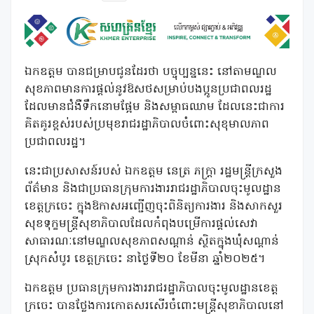
ឯកឧត្តម បានជម្រាបជូនដែរថា បច្ចុប្បន្ននេះ នៅតាមណ្ឌល
សុខភាពមានការផ្តល់នូវឱសថសម្រាប់បងប្អូនប្រជាពលរដ្ឋ
ដែលមានជំងឺទឹកនោមផ្អែម និងសម្ពាធឈាម ដែលនេះជាការ
គិតគូរខ្ពស់របស់ប្រមុខរាជរដ្ឋាភិបាលចំពោះសុខុមាលភាព
ប្រជាពលរដ្ឋ។
នេះជាប្រសាសន៍របស់ ឯកឧត្តម នេត្រ ភក្ត្រា រដ្ឋមន្ត្រីក្រសួង
ព័ត៌មាន និងជាប្រធានក្រុមការងាររាជរដ្ឋាភិបាលចុះមូលដ្ឋាន
ខេត្តក្រចេះ ក្នុងឱកាសអញ្ជើញចុះពិនិត្យការងារ និងសាកសួរ
សុខទុក្ខមន្ត្រីសុខាភិបាលដែលកំពុងបម្រើការផ្តល់សេវា
សាធារណៈនៅមណ្ឌលសុខភាពសណ្តាន់ ស្ថិតក្នុងឃុំសណ្តាន់
ស្រុកសំបូរ ខេត្តក្រចេះ នាថ្ងៃទី២០ ខែមីនា ឆ្នាំ២០២៥។
ឯកឧត្តម ប្រធានក្រុមការងាររាជរដ្ឋាភិបាលចុះមូលដ្ឋានខេត្ត
ក្រចេះ បានថ្លែងការកោតសរសើរចំពោះមន្ត្រីសុខាភិបាលនៅ