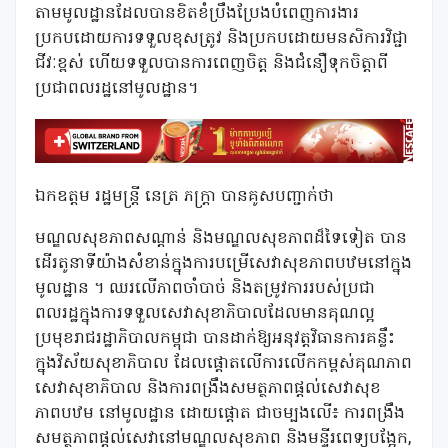
តាមមូលដ្ឋានដែលបានខិតខំប្រឹងប្រែងបំពេញការងារ
ប្រកបដោយការទទួលខុសត្រូវ និងប្រកបដោយមនសិការវិជ្ជា
ជីវៈខ្ពស់ ហើយទទួលបានការពេញចិត្ត និងជំនឿទុកចិត្តាពី
ប្រជាពលរដ្ឋនៅមូលដ្ឋាន។
ឯកឧត្តម រដ្ឋមន្ត្រី នេត្រ ភក្ត្រា បានគូសបញ្ជាក់ថា
មណ្ឌលសុខភាពសណ្តាន់ និងមណ្ឌលសុខភាពដ៏ទៃទៀត បាន
ដើរតូនាទីយ៉ាងសំខាន់ក្នុងការបម្រើសេវាសុខភាពបឋមនៅក្នុង
មូលដ្ឋាន ។ ឈរលើភាពចាំបាច់ និងតម្រូវការរបស់ប្រជា
ពលរដ្ឋក្នុងការទទួលសេវាសុខាភិបាលដែលមានគុណល្អ
ប្រមុខរាជរដ្ឋាភិបាលកម្ពុជា បានដាក់ឱ្យអនុវត្តវិធានការគន្លឹះ
ក្នុងវិស័យសុខាភិបាល ដែលផ្តោតលើការលើកកម្ពស់គុណភាព
សេវាសុខាភិបាល និងការពង្រឹងសមត្ថភាពផ្តល់សេវាសុខ
ភាពបឋម នៅមូលដ្ឋាន ដោយផ្តោត ជាចម្បងលើ៖ ការពង្រឹង
សមត្ថភាពផ្តល់សេវានៅមណ្ឌលសុខភាព និងមន្ទីរពេទ្យបង្អែក,