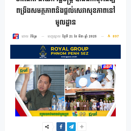
ពង្រឹងសមត្ថភាពនិងផ្តល់សេវាសុខភាពនៅ
មូលដ្ឋាន
ចេញផ្សាយ
ថ្ងៃទី 21 ខែ មីនា ឆ្នាំ 2025
897
ដោយ
វិចិត្រ