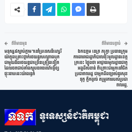
ព័ត៌មានមុន
ព័ត៌មានបន្ទាប់
មនុស្ស៨ស្លាប់ភ្លាមៗនៅប្រទេសនីហ្សេរី
ឯកឧត្តម នេត្រ ភក្ត្រា ប្រធានក្រុម
យ៉ាក្នុងគ្រោះថ្នាក់រថយន្តសណ្តោងបុក
ការងាររាជរដ្ឋាភិបាលចុះមូលដ្ឋានខេត្ត
ជាមួយនឹងរថយន្តជាច្រើនគ្រឿងទៀត
ក្រចេះ ថ្លែងថា អាជ្ញាធរមូលដ្ឋានជាតួ
ដែលចតជាប់គាំងស្តុបចរាចរណ៍ធ្វើឲ្យ
អង្គដ៏សំខាន់ ពីព្រោះជាអ្នកនៅជិត
ផ្ទុះឆាបឆេះយ៉ាងរន្ធត់
ប្រជាពលរដ្ឋ ជាអ្នកដឹងច្បាស់នូវសុខ
ទុក្ខ ក្តីកង្វល់ តម្រូវការរបស់ប្រជា
ពលរដ្ឋ,