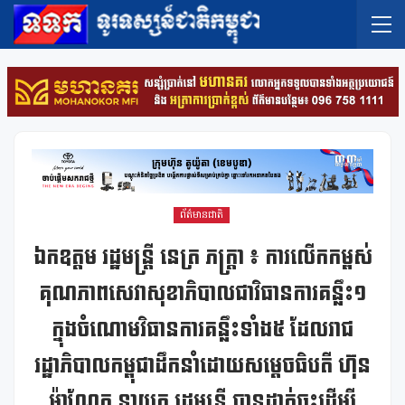
ព័ត៌មានជាតិ
ឯកឧត្តម រដ្ឋមន្ត្រី នេត្រ ភក្រ្តា ៖ ការលើកកម្ពស់
គុណភាពសេវាសុខាភិបាលជាវិធានការគន្លឹះ១
ក្នុងចំណោមវិធានការគន្លឹះទាំង៥ ដែលរាជ
រដ្ឋាភិបាលកម្ពុជាដឹកនាំដោយសម្តេចធិបតី ហ៊ុន
ម៉ាណែត នាយក រដ្ឋមន្ត្រី បានដាក់ចុះដើម្បី