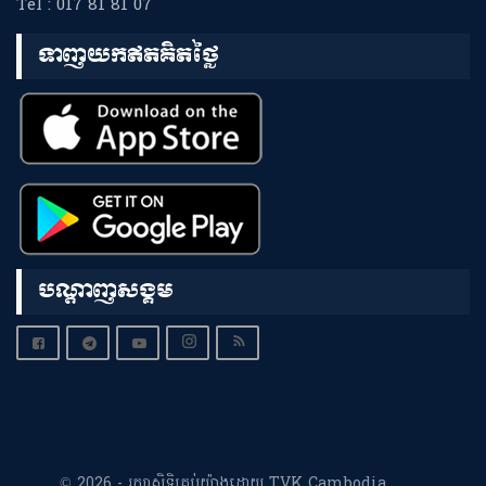
Tel : 017 81 81 07
ទាញយកឥតគិតថ្លៃ
បណ្តាញសង្គម
© 2026 - រក្សាសិទ្ធិគ្រប់យ៉ាងដោយ TVK Cambodia.