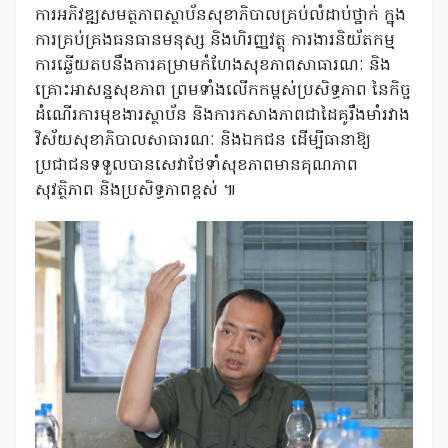
ការអភិវឌ្ឍសមត្ថភាពស្ថាប័នសុខាភិបាលគ្រប់លំដាប់ថ្នាក់ ក្នុង
ការគ្រប់គ្រងធនធានមនុស្ស និងហិរញ្ញវត្ថុ ការងារនិយ័តកម្ម
ការឆ្លើយតបនឹងការគម្រាមកំហែងសុខភាពសាធារណៈ និង
គ្រោះអាសន្នសុខភាព ព្រមទាំងលើកកម្ពស់ប្រសិទ្ធភាព នៃកិច្ច
ដំណើរការមុខងារស្ថាប័ន និងការកសាងភាពជាដៃគូរឹងមាំរវាង
វិស័យសុខាភិបាលសាធារណៈ និងឯកជន ដើម្បីធានាឱ្យ
ប្រជាជនទទួលបានសេវាថែទាំសុខភាពមានគុណភាព
សុវត្ថិភាព និងប្រសិទ្ធភាពខ្ពស់ ៕