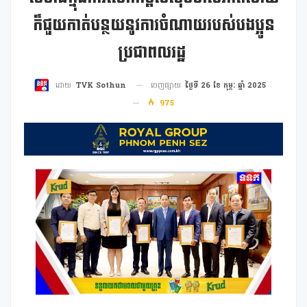
ក៏ជួយកាត់បន្ថយនូវការចំណាយរបស់បងប្អូន
ប្រជាពលរដ្ឋ
ចេញផ្សាយ
ថ្ងៃទី 26 ខែ កុម្ភៈ ឆ្នាំ 2025
ដោយ
TVK Sothun
975