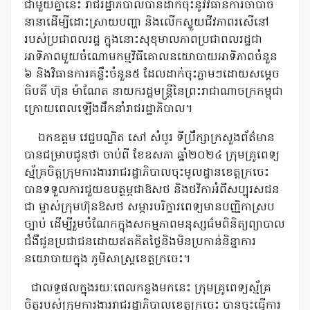
ជាមួយគ្នានេះ រាជរដ្ឋាភិបាលបានដាក់ចុះនូវវិធានការចាំបាច់
នានាដើម្បីដោះស្រាយបញ្ហា និងលើកស្ទួយជីវភាពរសើនៅ
របស់ប្រជាពលរដ្ឋ ក្នុងនោះសុខុមាលភាពប្រជាពលរដ្ឋជា
អាទិភាពមួយចំណោមកម្មវិធីគោលនយោបាយអាទិភាពចំនួន
៦ និងវិធានការគន្លឹះចំនួន៥ ដែលដាក់ចុះភ្លាមៗដោយសម្តេច
ធិបតី ហ៊ុន ម៉ាណែត នាយករដ្ឋមន្ត្រីនៃព្រះរាជាណាចក្រកម្ពុជា
ក្រោយពេលឡើងដឹកនាំរាជរដ្ឋាភិបាល។
ឯកឧត្តម វេជ្ជបណ្ឌិត សៅ សំបូរ ទីប្រឹក្សាក្រសួងព័ត៌មាន
បានជម្រាបជូនថា ចាប់ពី ខែឧសភា ឆ្នាំ២០២៤ ក្រុមគ្រូពេទ្យ
ស្ម័គ្រចិត្តក្រុមការងាររាជរដ្ឋាភិបាលចុះមូលដ្ឋានខេត្តក្រចេះ
បានទទួលការជួយឧបត្ថម្ភជាឱសថ និងថវិកាអំពីសប្បុរសជន
ជា ម្ចាស់ក្រុមហ៊ុនឱសថ សម្ភារបរិក្ខារពេទ្យមានបញ្ញិកាស្រប
ច្បាប់ ដើម្បីរួមចំណែកក្នុងសកម្មភាពមនុស្សធ៌មពិនិត្យព្យាបាល
ជំងឺជូនប្រជាជនដោយឥតគិតថ្លៃនិងមិនប្រកាន់និន្នាការ
នយោបាយក្នុង ភូមិសាស្ត្រខេត្តក្រចេះ។
ជាលទ្ធផលក្នុងរយៈពេលកន្លងមកនេះ ក្រុមគ្រូពេទ្យស័្មគ្រ
ចិត្តរបស់ក្រុមការងាររាជរដ្ឋាភិបាលខេត្តក្រចេះ បានចុះធ្វើការ