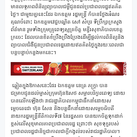
មានលទ្ធភាពពិនិត្យព្យាបាលជម្ងឺជូនដល់ប្រជាពលរដ្ឋឥតគិត
ថ្លៃ។ ជាមួយគ្នានេះដែរ ឯកឧត្តម រដ្ឋមន្ត្រី ក៏បានថ្លែងអំណរ
គុណចំពោះ ឯកឧត្តមវេជ្ជបណ្ឌិត សៅ សំបូរ ទីប្រឹក្សាក្រសួង
ព័ត៌មាន រួមទាំងក្រុមគ្រូពេទ្យស្មគ្រចិត្ត មន្ទីរសុខាភិបាលខេត្ត
ក្រចេះ ដែលបានខិតខំប្រឹងប្រឹងប្រែងដើម្បីផ្តល់ការពិនិត្យនិង
ព្យាបាលជំងឺជូនប្រជាពលរដ្ឋដោយឥតគិតថ្លៃក្នុងរយៈពេលជា
បន្តបន្ទាប់កន្លងមកនេះ។
ឆ្លៀតក្នុងឱកាសនេះដែរ ឯកឧត្តម នេត្រ ភក្ត្រា បាន
ជម្រាបជូនដល់ម្ចាស់ក្រុមហ៊ុនឱសថ សម្ភារបរិក្ខារពេទ្យ ដោយ
បានលើកឡើងថា រាជរដ្ឋាភិបាលកម្ពុជាដឹកនាំដោយស
ម្តេចតេជោ ហ៊ុន សែន និងបន្តដឹកនាំដោយសម្តេចធិបតី
នាយករដ្ឋមន្ត្រីនីតិកាលទី៧ នៃរដ្ឋសភា បានយកចិត្តទុកដាក់
ខ្ពស់លើសុខុមាលភាពប្រជាពលរដ្ឋ ព្រោះថា សុខទុក្ខរបស់
ប្រជាពលរដ្ឋជានិច្ចជាកាលជាក្តីកង្វល់របស់រាជរដ្ឋាភិបាល។