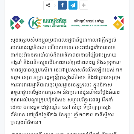
សុខទុក្ខរបស់បងប្អូនប្រជាពលរដ្ឋជានិច្ចជាកាលជាក្តីកង្វល់
របស់រាជរដ្ឋាភិបាល ហើយតាមរយៈនេះរាជរដ្ឋាភិបាលបាន
ដាក់ចុះវិធានការចាំបាច់និងអាទិភាពនានាដើម្បីដោះស្រាយ
កង្វល់ និងលើកស្ទួយជីវភាពរបស់ប្រជាពលរដ្ឋ និងសុខុមាល
ភាពឲ្យបានល្អប្រសើរ។ នេះជាប្រសាសន៍លើកឡើងរបស់ ឯក
ឧត្តម នេត្រ ភក្ត្រា រដ្ឋមន្ត្រីក្រសួងព័ត៌មាន និងជាប្រធានក្រុម
ការងាររាជរដ្ឋាភិបាលចុះមូលដ្ឋានខេត្តក្រចេះ ក្នុងឱកាស
ទទួលជួបសម្តែងការគួរសម និងប្រគល់ជូនលិខិតថ្លែងអំណរ
គុណដល់បណ្តាក្រុមហ៊ុនឱសថ សម្ភារបរិក្ខារពេទ្យ ដឹកនាំ
ដោយ ឯកឧត្តម វេជ្ជបណ្ឌិត សៅ សំបូរ ទីប្រឹក្សាក្រសួង
ព័ត៌មាន នៅព្រឹកថ្ងៃទី២៦ ខែកុម្ភៈ ឆ្នាំ២០២៥ នាទីស្តីការ
ក្រសួងព័ត៌មាន។