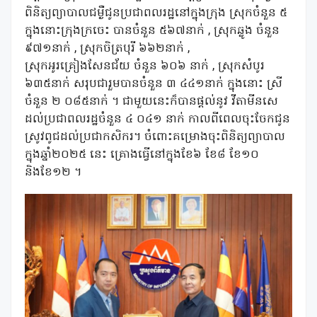
ពិនិត្យព្យាបាលជម្ងឺជូនប្រជាពលរដ្ឋនៅក្នុងក្រុង ស្រុកចំនួន ៥
ក្នុងនោះក្រុងក្រចេះ បានចំនួន ៥៦៧នាក់ , ស្រុកឆ្លូង ចំនួន
៩៧១នាក់ , ស្រុកចិត្របុរី ៦៦២នាក់ ,
ស្រុកអូរគ្រៀងសែនជ័យ ចំនួន ៦០៦ នាក់ , ស្រុកសំបូរ
៦៣៥នាក់ សរុបជារួមបានចំនួន ៣ ៤៤១នាក់ ក្នុងនោះ ស្រី
ចំនួន ២ ០៨៥នាក់ ។ ជាមួយនេះក៏បានផ្តល់នូវ វីតាមីនសេ
ដល់ប្រជាពលរដ្ឋចំនួន ៤ ០៤១ នាក់ កាលពីពេលចុះចែកជូន
ស្រូវពូជដល់ប្រជាកសិករ។ ចំពោះគម្រោងចុះពិនិត្យព្យាបាល
ក្នុងឆ្នាំ២០២៥ នេះ គ្រោងធ្វើនៅក្នុងខែ៦ ខែ៨ ខែ១០
និងខែ១២ ។