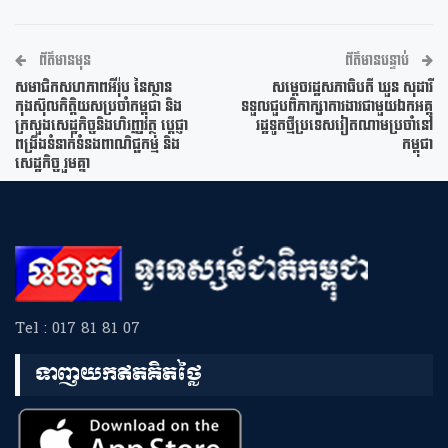
ព័ត៌មានមុន
ព័ត៌មានបន្ទាប់
សមាជិកសហភាពអឺរ៉ុប នៃស្ថាន
សម្តេចរដ្ឋសភាធិបតី ឃួន សុដារី
កុងស៊ុលកិត្តិយសប្រចាំកម្ពុជា និង
ទទួលជួបពិភាក្សាការងារជាមួយឯកអគ្គ
ក្រសួងសេដ្ឋកិច្ចនិងហិរញ្ញវត្ថុ ប្តេជ្ញា
រដ្ឋទូតថ្មីប្រទេសវៀតណាមប្រចាំនៅ
ពង្រឹងទំនាក់ទំនងពាណិជ្ជកម្ម និង
កម្ពុជា
សេដ្ឋកិច្ច រួមគ្នា
Tel : 017 81 81 07
ទាញយកឥតគិតថ្លៃ