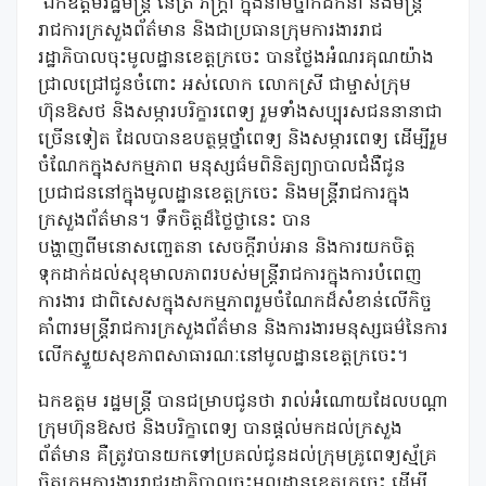
ឯកឧត្តមរដ្ឋមន្រ្តី នេត្រ ភក្ត្រា ក្នុងនាមថ្នាក់ដឹកនាំ និងមន្ត្រី
រាជការក្រសួងព័ត៌មាន និងជាប្រធានក្រុមការងាររាជ
រដ្ឋាភិបាលចុះមូលដ្ឋានខេត្តក្រចេះ បានថ្លែងអំណរគុណយ៉ាង
ជ្រាលជ្រៅជូនចំពោះ អស់លោក លោកស្រី ជាម្ចាស់ក្រុម
ហ៊ុនឱសថ និងសម្ភារបរិក្ខារពេទ្យ រួមទាំងសប្បុរសជននានាជា
ច្រើនទៀត ដែលបានឧបត្ថម្ភថ្នាំពេទ្យ និងសម្ភារពេទ្យ ដើម្បីរួម
ចំណែកក្នុងសកម្មភាព មនុស្សធ៌មពិនិត្យព្យាបាលជំងឺជូន
ប្រជាជននៅក្នុងមូលដ្ឋានខេត្តក្រចេះ និងមន្ត្រីរាជការក្នុង
ក្រសួងព័ត៌មាន។ ទឹកចិត្តដ៏ថ្លៃថ្លានេះ បាន
បង្ហាញពីមនោសញ្ចេតនា សេចក្តីរាប់អាន និងការយកចិត្ត
ទុកដាក់ដល់សុខុមាលភាពរបស់មន្ត្រីរាជការក្នុងការបំពេញ
ការងារ ជាពិសេសក្នុងសកម្មភាពរួមចំណែកដ៏សំខាន់លើកិច្ច
គាំពារមន្ត្រីរាជការក្រសួងព័ត៌មាន និងការងារមនុស្សធម៌នៃការ
លើកស្ទួយសុខភាពសាធារណៈនៅមូលដ្ឋានខេត្តក្រចេះ។
ឯកឧត្តម រដ្ឋមន្ត្រី បានជម្រាបជូនថា រាល់អំណោយដែលបណ្តា
ក្រុមហ៊ុនឱសថ និងបរិក្ខាពេទ្យ បានផ្តល់មកដល់ក្រសួង
ព័ត៌មាន គឺត្រូវបានយកទៅប្រគល់ជូនដល់ក្រុមគ្រូពេទ្យស្ម័គ្រ
ចិត្តក្រុមការងាររាជរដ្ឋាភិបាលចុះមូលដ្ឋានខេត្តក្រចេះ ដើម្បី