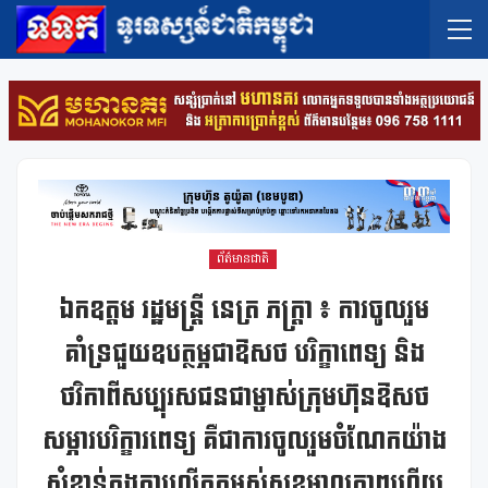
ព័ត៌មានជាតិ
ឯកឧត្តម រដ្ឋមន្ត្រី នេត្រ ភក្ត្រា ៖ ការចូលរួម
គាំទ្រជួយឧបត្ថម្ភជាឱសថ បរិក្ខាពេទ្យ និង
ថវិកាពីសប្បុរសជនជាម្ចាស់ក្រុមហ៊ុនឱសថ
សម្ភារបរិក្ខារពេទ្យ គឺជាការចូលរួមចំណែកយ៉ាង
សំខាន់ក្នុងការលើកកម្ពស់សុខមាលភាពហើយ