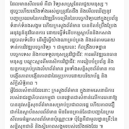
ដែលមានសីលធម៌ គឺជា វិទ្យាសាស្រ្តដែលជួយមនុស្ស ។
ដូច្នេះហើយយើងទាំងអស់គ្នាត្រូវតែដឹង និងមើលឃើញនូវ
បញ្ហាប្រឈមនៃការវិវឌ្ឍរីកចម្រើននៃបច្ចេកវិទ្យានៅក្នុងប្រព័ន្ធ
ទំនាក់ទំនងសង្គម ហើយក្រសួងព័ត៌មាន បានខិតខំប្រឹងប្រែង
អនុវត្តន៍នូវវិធានការ ដោយធ្វើទំនើបកម្មស្ថាប័ននិងកសាង
រដ្ឋបាលទំនើប ដើម្បីធ្វើយ៉ាងណាគ្រប់គ្រង និងរត់តាមអោយ
ទាន់ការវិវឌ្ឍបច្ចេកវិទ្យា ។ ជាមួយនេះ ក៏ពង្រឹងបទដ្ឋាន
បច្ចេកទេស និងការទទួលខុសត្រូវវិជ្ជាជីវៈ ការអភិវឌ្ឍធនធាន
មនុស្ស បណ្តុះស្មារតីមនសិការវិជ្ជាជីវៈ ការរៀបចំប្រព័ន្ធ និង
យន្តការគ្រប់គ្រងលំហព័ត៌មាន រួមទាំងសន្តិសុខព័ត៌មាន ការ
បង្កើតភាពបង្កើនភាពជាដៃគូប្រកបដោយបរិយាប័ន្ន និង
ស័ក្តិសិទ្ធិភាព ។
អ្វីដែលសំខាន់ដែរនោះ ក្រសួងព័ត៌មាន ក្នុងនាមសេនាធិការ
របស់រាជរដ្ឋាភិបាលកម្ពុជា បានផ្តោតជាសំខាន់លើការធានាឱ្យ
បាននូវសន្តិសុខព័ត៌មានសម្រាប់ប្រជាពលរដ្ឋ ហើយភាពជឿ
ជាក់នៃស្ថាប័នសារព័ត៌មាន មិនមែនគ្រាន់តែជាបញ្ហានៃក្រម
សីលធម៌អ្នកសារព័ត៌មានប៉ុណ្ណោះទេ ប៉ុន្តែគឺជាមូលដ្ឋានគ្រឹះនៃ
សន្តិសុខជាតិ និងស្ថិរភាពសង្គមរបស់យើងផងដែរ ៕