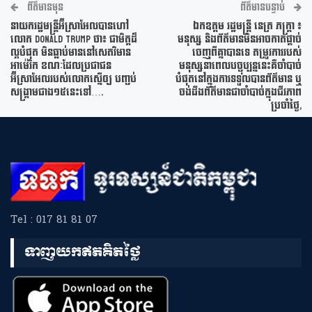
ព័ត៌មានមុន
ព័ត៌មានបន្ទាប់
នាយករដ្ឋមន្រ្តីអ៊ីស្រាអែលបានហៅ
ឯកឧត្តម រដ្ឋមន្ត្រី នេត្រ ភក្រ្តា ៖
លោក Donald Trump ថា៖ ជាមិត្តដ៏
មនុស្ស និងព័ត៌មានមិនអាចកាត់ផ្តាច់
ល្អបំផុត មិនធ្លាប់មាននៅសេតវិមាន
ចេញពីគ្នាបានទេ តម្រូវការរបស់
អាម៉េរិក ខណៈដែលប្រជាជន
មនុស្សនាពេលបច្ចុប្បន្ននេះគឺចាំបាច់
អ៊ីស្រាអែលរបស់លោកស្នើឲ្យ បញ្ចប់
បំផុតនៅក្នុងការទទួលបានព័ត៌មាន ឬ
សង្រ្គាមជាង១៥នេះទៅ….
ចង់ដឹងព័ត៌មានជាចាំបាច់ក្នុងជីវភាព
ប្រចាំថ្ងៃ,
Tel : 017 81 81 07
ទាញយកឥតគិតថ្លៃ