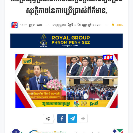
សុវត្ថិភាពនៃការប្រើប្រាស់ព័ត៌មាន,
ចេញផ្សាយ
ថ្ងៃទី 5 ខែ កុម្ភៈ ឆ្នាំ 2025
885
ដោយ
ប្រុស អាន