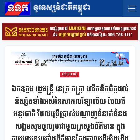
ព័ត៌មានជាតិ
ឯកឧត្តម រដ្ឋមន្ត្រី នេត្រ ភក្ត្រា លើកទឹកចិត្តដល់
និស្សិតទាំងអស់នៃសាកលវិទ្យាល័យ ប៊ែលធី
អន្តរជាតិ ដែលប្រើប្រាស់បណ្តាញទំនាក់ទំនង
សង្គមសូមចូលរួមជាមួយក្រសួងព័ត៌មាន ក្នុង
ការប្រយុទ្ធប្រឆាំងព័ត៌មានក្លែងក្លាយដើម្បីពង្រឹង