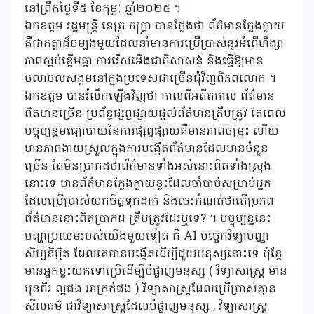
នៅព្រឹកថ្ងៃទី៥ ខែកុម្ភៈ ឆ្នាំ២០២៥ ។
ឯកឧត្តម រដ្ឋមន្ត្រី នេត្រ ភក្ត្រា បានថ្លែងថា ព័ត៌មានក្លែងក្លាយ
គឺជាកត្តាដ៏ចម្បងមួយដែលនាំមានការប្រើប្រាស់នូវអំពើហឹង្សា
ភាពស្អប់ខ្ពើមគ្នា ការរើសអើងជាតិសាសន៍ និងធ្វើឱ្យមាន
ចលាចលសង្គមនៅក្នុងប្រទេសជាច្រើនជុំវិញពិភពលោក ។
ឯកឧត្តម បានរំលឹកឡើងវិញថា កាលពីអតីតកាល ព័ត៌មាន
ពិតមានច្រើន ប្រព័ន្ធផ្សព្វផ្សាយផ្តល់ព័ត៌មានត្រឹមត្រូវ តែពេល
បច្ចុប្បន្នមធ្យោបាយនៃការផ្សព្វផ្សាយគឺមានភាពចម្រុះ ហើយ
មានភាពងាយស្រួលក្នុងការបង្កើតព័ត៌មានដែលមានចំនួន
ច្រើន តែមិនប្រាកដថាព័ត៌មានទាំងអស់នោះពិតទាំងស្រុង
នោះទេ មានព័ត៌មានក្លែងក្លាយខ្លះដែលចាំបាច់សម្រាប់អ្នក
ដែលប្រើប្រាស់យកចិត្តទុកដាក់ និងចេះកំណត់ថាតើប្រភព
ព័ត៌មាននោះពិតប្រាកដ ត្រឹមត្រូវដែរឬទេ? ។ បច្ចុប្បន្ននេះ
បញ្ហាប្រឈមរបស់យើងមួយទៀត គឺ AI បច្ចេកវិទ្យាបញ្ញា
សិប្បនិម្មិត ដែលគេបានបង្កើតដើម្បីជួយមនុស្សនោះទេ ប៉ុន្តែ
មានអ្នកខ្លះយកទៅប្រើដើម្បីបំផ្លាញមនុស្ស ( វិទ្យាសាស្រ្ត មាន
មុខពីរ ល្អផង អាក្រក់ផង ) វិទ្យាសាស្រ្តដែលប្រើប្រាស់គ្មាន
សីលធម៌ ជាវិទ្យាសាស្រ្តដែលបំផ្លាញមនុស្ស , វិទ្យាសាស្ត្រ