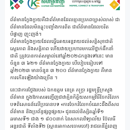
ព័ត៌មានក្លែងក្លាយគឺជាព័ត៌មានដែលគ្មានប្រភពច្បាស់លាស់ ជា
ព័ត៌មានដែលមិនឆ្លុះបញ្ចាំងការពិត ជាព័ត៌មានដែលចរិត
បំផ្លាញ ញុះញង់។
ព័ត៌មានក្លែងក្លាយដែលធ្វើអោយអន្តរាយដល់សន្តិសុខជាតិ
ស្ថេរភាព និងសន្តិភាព ហើយវាយប្រហារមកលើថ្នាក់ដឹកនាំ
ជាតិ ត្រូវបានកាត់សម្គាល់នៅឆ្នាំ២០២៤កន្លងទៅនេះ មាន
ចំនួន ៣ ៦២១ ព័ត៌មានក្លែងក្លាយ បើបៀបធៀបទៅ
ឆ្នាំ២០២៣ មានចំនួន ៣ ២០០ ព័ត៌មានក្លែងក្លាយ គឺមាន
ការកើនឡើងយ៉ាងច្រើន ។
នេះជាការថ្លែងរបស់ ឯកឧត្តម នេត្រ ភក្រ្តា រដ្ឋមន្ត្រីក្រសួង
ព័ត៌មាន ក្នុងឱកាសអញ្ជើញជាវាគ្មិនកិត្តិយសកម្មវិធីចែករំលែក
បទពិសោធន៍លើប្រធានបទ «ការចែករំលែកចំណេះដឹងពីសារ
ព័ត៌មាន និងប្រព័ន្ធផ្សព្វផ្សាយ» ជូនដល់និស្សិតឆ្នាំទី១
ឆមាសទី១ ជាង ១ ៨០០នាក់ នៃសាកលវិទ្យាល័យ ប៊ែលធី
អន្តរជាតិ ទីតាំងទី២ (ស្ពានអាកាសចោមចៅ) រាជធានីភ្នំពេញ