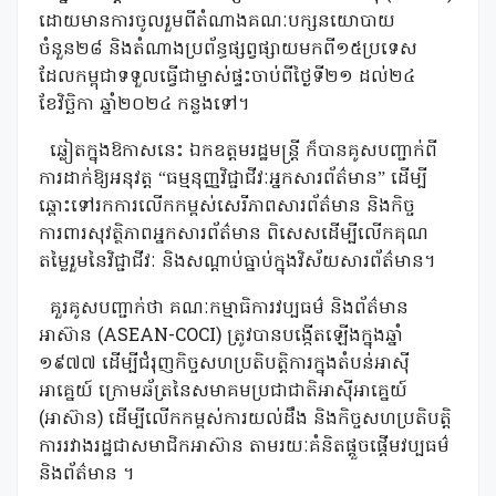
ដោយមានការចូលរួមពីតំណាងគណៈបក្សនយោបាយ
ចំនួន២៨ និងតំណាងប្រព័ន្ធផ្សព្វផ្សាយមកពី១៥ប្រទេស
ដែលកម្ពុជាទទួលធ្វើជាម្ចាស់ផ្ទះចាប់ពីថ្ងៃទី២១ ដល់២៤
ខែវិច្ឆិកា ឆ្នាំ២០២៤ កន្លងទៅ។
ឆ្លៀតក្នុងឱកាសនេះ ឯកឧត្តមរដ្ឋមន្ត្រី ក៏បានគូសបញ្ជាក់ពី
ការដាក់ឱ្យអនុវត្ត “ធម្មនុញ្ញវិជ្ជាជីវៈអ្នកសារព័ត៌មាន” ដើម្បី
ឆ្ពោះទៅរកការលើកកម្ពស់សេរីភាពសារព័ត៌មាន និងកិច្ច
ការពារសុវត្ថិភាពអ្នកសារព័ត៌មាន ពិសេសដើម្បីលើកគុណ
តម្លៃរួមនៃវិជ្ជាជីវៈ និងសណ្តាប់ធ្នាប់ក្នុងវិស័យសារព័ត៌មាន។
គួរគូសបញ្ជាក់ថា គណៈកម្មាធិការវប្បធម៌ និងព័ត៌មាន
អាស៊ាន (ASEAN-COCI) ត្រូវបានបង្កើតឡើងក្នុងឆ្នាំ
១៩៧៧ ដើម្បីជំរុញកិច្ចសហប្រតិបត្តិការក្នុងតំបន់អាស៊ី
អាគ្នេយ៍ ក្រោមឆ័ត្រនៃសមាគមប្រជាជាតិអាស៊ីអាគ្នេយ៍
(អាស៊ាន) ដើម្បីលើកកម្ពស់ការយល់ដឹង និងកិច្ចសហប្រតិបត្តិ
ការរវាងរដ្ឋជាសមាជិកអាស៊ាន តាមរយៈគំនិតផ្តួចផ្តើមវប្បធម៌
និងព័ត៌មាន ។