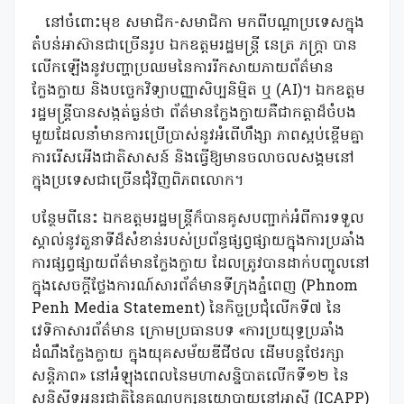
នៅចំពោះមុខ សមាជិក-សមាជិកា មកពីបណ្តាប្រទេសក្នុង
តំបន់អាស៊ានជាច្រើនរូប ឯកឧត្តមរដ្ឋមន្រ្តី នេត្រ ភក្រ្តា បាន
លើកឡើងនូវបញ្ហាប្រឈមនៃការរីកសាយភាយព័ត៌មាន
ក្លែងក្លាយ និងបច្ចេកវិទ្យាបញ្ញាសិប្បនិម្មិត ឬ (AI)។ ឯកឧត្តម
រដ្ឋមន្រ្តីបានសង្កត់ធ្ងន់ថា ព័ត៌មានក្លែងក្លាយគឺជាកត្តាដ៏ចំបង
មួយដែលនាំមានការប្រើប្រាស់នូវអំពើហឹង្សា ភាពស្អប់ខ្ពើមគ្នា
ការរើសអើងជាតិសាសន៍ និងធ្វើឱ្យមានចលាចលសង្គមនៅ
ក្នុងប្រទេសជាច្រើនជុំវិញពិភពលោក។
បន្ថែមពីនេះ ឯកឧត្តមរដ្ឋមន្រ្តីក៏បានគូសបញ្ជាក់អំពីការទទួល
ស្គាល់នូវតួនាទីដ៏សំខាន់របស់ប្រព័ន្ធផ្សព្វផ្សាយក្នុងការប្រឆាំង
ការផ្សព្វផ្សាយព័ត៌មានក្លែងក្លាយ ដែលត្រូវបានដាក់បញ្ចូលនៅ
ក្នុងសេចក្តីថ្លែងការណ៍សារព័ត៌មានទីក្រុងភ្នំពេញ (Phnom
Penh Media Statement) នៃកិច្ចប្រជុំលើកទី៧ នៃ
វេទិកាសារព័ត៌មាន ក្រោមប្រធានបទ «ការប្រយុទ្ធប្រឆាំង
ដំណឹងក្លែងក្លាយ ក្នុងយុគសម័យឌីជីថល ដើមបន្តថែរក្សា
សន្តិភាព» នៅអំឡុងពេលនៃមហាសន្និបាតលើកទី១២ នៃ
សន្និសីទអន្តរជាតិនៃគណបក្សនយោបាយនៅអាស៊ី (ICAPP)