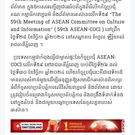
ព័ត៌មាន ក្នុងឱកាសអញ្ជើញជាអធិបតីក្នុងពិធីបើកកិច្ចប្រជុំ
គណៈកម្មាធិកាវប្បធម៌ និងព័ត៌មានអាស៊ានលើកទី៥៩ “The
59th Meeting of ASEAN Committee on Culture
and Information” ( 59th ASEAN-COCI ) នៅព្រឹក
ថ្ងៃទី២៨ ខែវិច្ឆិកា ឆ្នាំ២០២៤ នៅសណ្ឋាគារ រ៉ាហ្វល ឡឺរ៉ូយាល់
រាជធានីភ្នំពេញ ។
ប្រទេសកម្ពុជាកំពុងធ្វើជាម្ចាស់ផ្ទះនៃកិច្ចប្រជុំ ASEAN-
COCI លើកទី៥៩ នៅរាជធានីភ្នំពេញ ចាប់ពីថ្ងៃទី២៦ ដល់
ថ្ងៃទី៣០ ខែវិច្ឆិកា ឆ្នាំ២០២៤ ហើយកិច្ចប្រជុំនេះគឺជាវេទិកាដ៏
មានសារសំខាន់មួយដើម្បីអនុញ្ញតឱ្យសមាជិកអាស៊ានពិភាក្សា
អំពីកិច្ចសហប្រតិបត្តិការលើវិស័យវប្បធម៌ និងព័ត៌មាន ដោយ
ត្រូវរៀបចំគម្រោងកិច្ចសហប្រតិបត្តិការ និងពង្រឹងទំនាក់ទំនង
នៅក្នុងតំបន់ និងជាមួយបណ្តាប្រទេសដៃគូសន្ទនារបស់
អាស៊ាន។