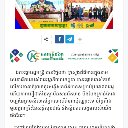
ឯកឧត្តមរដ្ឋមន្ត្រី បានថ្លែងថា ក្រសួងព័ត៌មានក្នុងនាម
សេនាធិការរបស់រាជរដ្ឋាភិបាលកម្ពុជា បានផ្តោតជាសំខាន់
លើការធានាឱ្យបាននូវសន្តិសុខព័ត៌មានសម្រាប់ប្រជាពលរដ្ឋ
ហើយភាពជឿជាក់នៃស្ថាប័នសារព័ត៌មាន មិនមែនគ្រាន់តែជា
បញ្ហានៃក្រមសីលធម៌អ្នកសារព័ត៌មានប៉ុណ្ណោះទេ ប៉ុន្តែគឺជា
មូលដ្ឋានគ្រឹះនៃសន្តិសុខជាតិ និងស្ថិរភាពសង្គមរបស់យើង
ផងដែរ។
នេះជាការថ្លែងរបស់ ឯកឧត្តម នេត្រ ភក្ត្រា រដ្ឋមន្ត្រីក្រសួង