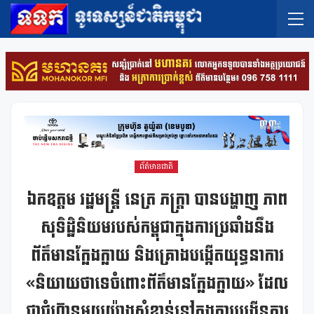
ព័ត៌មានជាតិ
ឯកឧត្តម រដ្ឋមន្ត្រី នេត្រ ភក្រ្តា បានបង្ហាញ ភាព
សុទិដ្ឋិនិយមរបស់កម្ពុជាក្នុងការប្រឆាំងនឹង
ព័ត៌មានក្លែងក្លាយ និងគ្រោងបង្កើតយុទ្ធនាការ
«និយាយថាទេចំពោះព័ត៌មានក្លែងក្លាយ» ដែល
ជាជំហ៊ានមួយយ៉ាងសំខាន់នៅក្នុងការបង្កើនការ