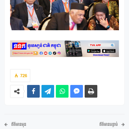
726
ព័ត៌មានមុន
ព័ត៌មានបន្ទាប់