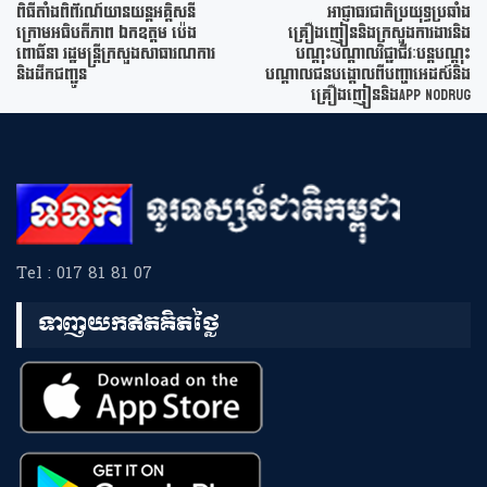
ពិធីតាំងពិព័រណ៍យានយន្តអគ្គិសនី
អាជ្ញាធរជាតិប្រយុទ្ធប្រឆាំង
ក្រោមអធិបតីភាព ឯកឧត្តម ប៉េង
គ្រឿងញៀននិងក្រសួងការងារនិង
ពោធិ៍នា រដ្ឋមន្ត្រីក្រសួងសាធារណការ
បណ្ដុះបណ្ដាលវិជ្ជាជីវៈបន្តបណ្ដុះ
និងដឹកជញ្ជូន
បណ្ដាលជនបង្គោលពីបញ្ហាអេដស៍និង
គ្រឿងញៀននិងApp NoDrug
Tel : 017 81 81 07
ទាញយកឥតគិតថ្លៃ