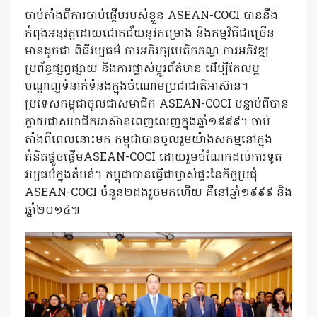
ចាប់តាំងពីការចាប់ផ្តើមរបស់ខ្លួន ASEAN-COCI បាននឹង
កំពុងអនុវត្តដោយជោគជ័យនូវគម្រោង និងកម្មវិធីជាច្រើន
មានដូចជា ពិធីវប្បធម៌ ការអភិរក្សបេតិកភណ្ឌ ការអភិវឌ្ឍ
ប្រព័ន្ធផ្សព្វផ្សាយ និងការផ្លាស់ប្តូរព័ត៌មាន ដើម្បីកែលម្អ
បណ្តាញទំនាក់ទំនងក្នុងចំណោមប្រជាជាតិអាស៊ាន។
ប្រទេសកម្ពុជាចូលជាសមាជិក ASEAN-COCI បន្ទាប់ពីបាន
ក្លាយជាសមាជិកអាស៊ានពេញលេញក្នុងឆ្នាំ១៩៩៩។ ចាប់
តាំងពីពេលនោះមក កម្ពុជាបានចូលរួមយ៉ាងសកម្មនៅក្នុង
គំនិតផ្តួចផ្តើមASEAN-COCI ដោយរួមចំណែកដល់ការទូត
វប្បធម៌ក្នុងតំបន់។ កម្ពុជាបានធ្វើជាម្ចាស់ផ្ទះនៃកិច្ចប្រជុំ
ASEAN-COCI ចំនួន២ដងរួចមកហើយ គឺនៅឆ្នាំ១៩៩៩ និង
ឆ្នាំ២០១៤៕