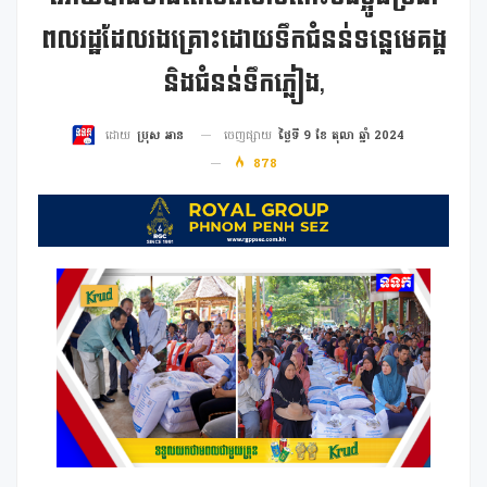
ពលរដ្ឋដែលរងគ្រោះដោយទឹកជំនន់ទន្លេមេគង្គ
និងជំនន់ទឹកភ្លៀង,
ចេញផ្សាយ
ថ្ងៃទី 9 ខែ តុលា ឆ្នាំ 2024
ដោយ
ប្រុស អាន
878