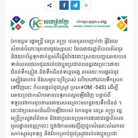
ឯកឧត្តម រដ្ឋមន្ត្រី នេត្រ ភក្ត្រា បានគូសបញ្ជាក់ថា អ្វីដែល
សំខាន់ចំពោះមុខនារដូវវស្សានេះ ដែលរាជរដ្ឋាភិបាលគិតគូរ
និងយកចិត្តទុកដាក់ខ្ពស់គឺធ្វើយ៉ាងដោះស្រាយបញ្ហាអោយបាន
ទាន់ពេលវេលាជូនដល់បងប្អូនប្រជាពលរដ្ឋរងគ្រោះដោយ
ជំនន់ទឹកភ្លៀង និងទឹកជំនន់ទន្លេមេង្គ តាមរយៈការផ្តល់នូវ
ស្បៀវអាហារ និងសម្ភារៈប្រើប្រាស់ ហើយនៅពេលទឹកស្រក
ទៅវិញនេះ ក៏បានផ្តល់ពូជស្រូវ ប្រភេទOM -5451 ដើម្បី
អោយប្រជាកសិករមានលទ្ធភាពស្តាឡើងវិញ បន្ទាប់ពី
ទទួលរងការខូចខាតដោយសារគ្រោះមហន្តរាយទឹកជំនន់ ។
នេះជាប្រសាសន៍លើកឡើងរបស់ ឯកឧត្តម នេត្រ ភក្រ្តា រដ្ឋ
មន្ត្រីក្រសួងព័ត៌មាន និងជាប្រធានក្រុមការងាររាជរដ្ឋាភិបាល
មូលដ្ឋានខេត្តក្រចេះ ក្នុងឱកាសអញ្ជើញជួបសំណេះសំណាល
សាកសួរសុខទុក្ខ និងចែកគ្រាប់ពូជស្រូវដល់បងប្អូនប្រជា