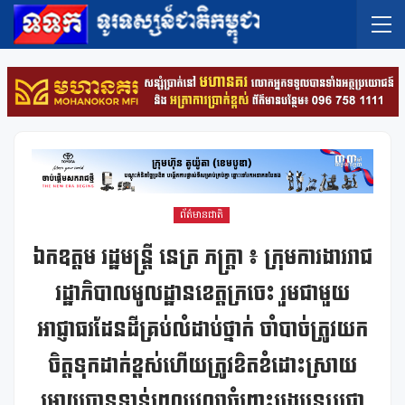
ព័ត៌មានជាតិ
ឯកឧត្តម រដ្ឋមន្ត្រី នេត្រ ភក្រ្តា ៖ ក្រុមការងាររាជ
រដ្ឋាភិបាលមូលដ្ឋានខេត្តក្រចេះ រួមជាមួយ
អាជ្ញាធរដែនដីគ្រប់លំដាប់ថ្នាក់ ចាំបាច់ត្រូវយក
ចិត្តទុកដាក់ខ្ពស់ហើយត្រូវខិតខំដោះស្រាយ
អោយបានទាន់ពេលវេលាចំពោះបងប្អូនប្រជា