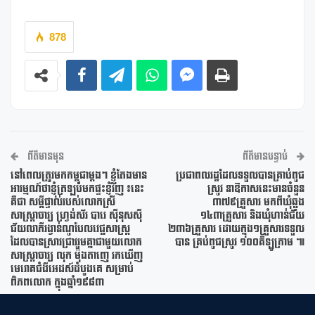
878
ព័ត៌មានមុន
ព័ត៌មានបន្ទាប់
នៅពេលត្រូវមកកម្ពុជាម្តងៗ ខ្ញុំតែងមាន
ប្រជាពលរដ្ឋដែលទទួលបានគ្រាប់ពូជ
អារម្មណ៍ថាខ្ញុំត្រឡប់មកផ្ទះខ្ញុំវិញ ៖នេះ
ស្រូវ នាឱកាសនេះមានចំនួន
គឺជា សម្ដីផ្ទាល់របស់លោកស្រី
៣៧៩គ្រួសារ មកពីឃុំឆ្លូង
សាស្ត្រាចារ្យ ហ្វ្រង់ស័រ បារេ ស៊ីនុសស៊ី
១៤៣គ្រួសារ និងឃុំហាន់ជ័យ
ជ័យលាភីរង្វាន់ណូបែលវេជ្ជសាស្រ្ត
២៣៦គ្រួសារ ដោយក្នុង១គ្រួសារទទួល
ដែលបានស្រាវជ្រាវរួមគ្នាជាមួយលោក
បាន គ្រប់ពូជស្រូវ ១០០គីឡូក្រាម ៕
សាស្ត្រាចារ្យ លុក ម៉ុងតាញេ រកឃើញ
មេរោគជំងឺអេដស៍ដំបូងគេ សម្រាប់
ពិភពលោក ក្នុងឆ្នាំ១៩៨៣