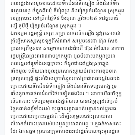
ពលរដ្ឋរងការខូចខាតដោយទឹកជំនន់ទឹកភ្លៀង និងជំនន់ទឹក
ទន្លេមេគង្គ ចំនួនពីរឃុំ គឺឃុំពង្រ និងឃុំខ្សាច់អណ្តែត ស្រុកឆ្លូង
ខេត្តក្រចេះ នៅព្រឹកថ្ងៃទី៩ ខែតុលា ឆ្នាំ២០២៤ នាវត្តពោធិ
រង្សី ភូមិថ្មី ឃុំខ្សាច់អណ្តែត ស្រុកឆ្លូង ។
ឯកឧត្តម រដ្ឋមន្ត្រី នេត្រ ភក្រ្តា បានលើកឡើង នូវប្រសាសន៍
ផ្តាំផ្ញើសាកសួរសុខទុក្ខពីសំណាក់ សម្តេចតេជោ ហ៊ុន សែន
ប្រធានព្រឹទ្ធសភា សម្តេចមហាបវរធិបតី ហ៊ុន ម៉ាណែត នាយក
រដ្ឋមន្ត្រីនៃព្រះរាជាណាចក្រកម្ពុជា ជូនចំពោះបងប្អូនប្រជា
ពលរដ្ឋនៅទូទាំងខេត្តក្រចេះ ក៏ដូចជានៅក្នុងស្រុកឆ្លូង
ទាំងមូល ហើយបានចូលរួមសោកស្តាយចំពោះការខូចខាត
ទ្រព្យសម្បត្តិ ផ្ទះសំបែងមួយចំនួនរបស់ប្រជាពលរដ្ឋដែលរង
គ្រោះដោយទឹកជំនន់ទឹកភ្លៀង និងជំនន់ទឹកទន្លេមេគង្គ រួម
ទាំងខូចខាតផលដំណាំថែមទៀតផងដែរ ។ ដោយមើលពីទុក្ខ
លំបាកនេះ ទើបប្រមុខរាជរដ្ឋាភិបាល បានជម្រុញដល់គ្រប់
ផ្នែកពាក់ពន្ធ័ទាំងអស់ ចុះជួយអន្តរាគមន៍បន្ទាន់ដល់អ្នករង
គ្រោះដោយគ្រោះធម្មជាតិ ដើម្បីសម្រួលដោះស្រាយការ
លំបាកចំពោះមុខរបស់បងប្អូនប្រជាពលរដ្ឋ ។ ក្នុងឱកាសនេះ
ដែរ ឯកឧត្តម ប្រធានក្រុមការងាររាជរដ្ឋាភិបាលចុះមូលដ្ឋាន