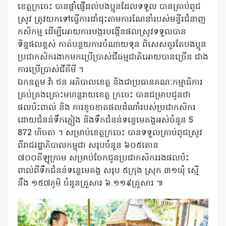
ខេត្តក្រចេះ បានផ្តាំផ្ញើដល់បងប្អូនដែលទទួល បានគ្រាប់ពូជ
ស្រូវ ត្រូវយកទៅធ្វើការដាំដុះតាមការណែនាំរបស់មន្ទីរជំនាញ
កសិកម្ម ដើម្បីអោយការបង្ករបង្កើនផលស្រូវទទួលបាន
ទិន្នផលខ្ពស់ កាត់បន្ថយការចំណាយទុន ពិសេសគួរតែបងប្អូន
ប្រជាកសិករងាកមកប្រើប្រាស់ជីធម្មជាតិអោយបានច្រើន ជាង
ការប្រើប្រាស់ជីគីមី ។
ឯកឧត្តម វ៉ា ថន អភិបាលខេត្ត និងជាប្រធានគណៈកម្មាធិការ
គ្រប់គ្រងគ្រោះមហន្តរាយខេត្ត ក្រចេះ បានជម្រាបជូនថា
ផលប៉ះពាល់ និង ការខូចខាតផលដំណាំរបស់ប្រជាកសិករ
ដោយជំនន់ទឹកភ្លៀង និងទឹកជំនន់ទន្លេមេគង្គអស់ចំនួន 5
872 ហិចតា ។ សម្រាប់ខេត្តក្រចេះ បានទទួលគ្រាប់ពូជស្រូវ
ពីរាជរដ្ឋាភិបាលកម្ពុជា សរុបចំនួន ៦០៥តោន
៧០០គីឡូក្រាម សម្រាប់ចែកជូនប្រជាកសិកររងផលប៉ះ
ពាល់ពីទឹកជំនន់ទន្លេមេគង្គ សរុប ៥ក្រុង ស្រុក ៣១ឃុំ ស្មើ
នឹង ១៥៧ភូមិ ចំនួនគ្រួសារ ៦.១១៩គ្រួសារ ៕