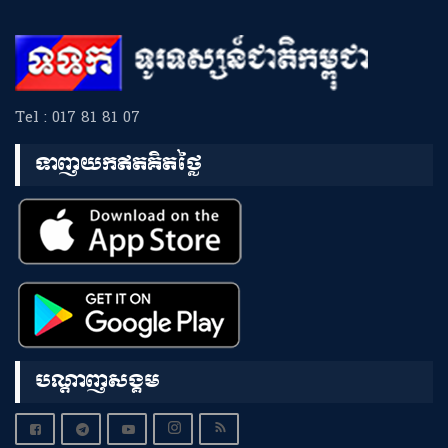
Tel : 017 81 81 07
ទាញយកឥតគិតថ្លៃ
បណ្តាញសង្គម