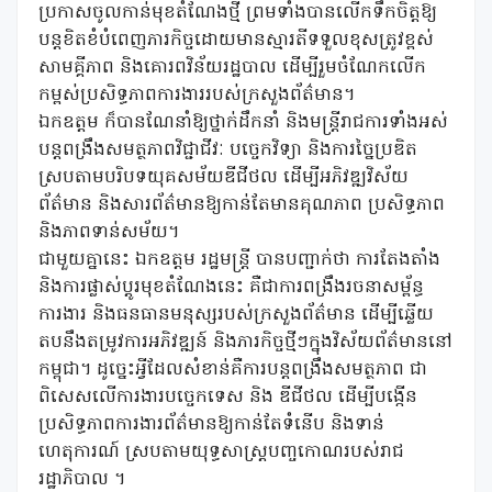
ប្រកាសចូលកាន់មុខតំណែងថ្មី ព្រមទាំងបានលើកទឹកចិត្តឱ្យ
បន្តខិតខំបំពេញភារកិច្ចដោយមានស្មារតីទទួលខុសត្រូវខ្ពស់
សាមគ្គីភាព និងគោរពវិន័យរដ្ឋបាល ដើម្បីរួមចំណែកលើក
កម្ពស់ប្រសិទ្ធភាពការងាររបស់ក្រសួងព័ត៌មាន។
ឯកឧត្តម ក៏បានណែនាំឱ្យថ្នាក់ដឹកនាំ និងមន្ត្រីរាជការទាំងអស់
បន្តពង្រឹងសមត្ថភាពវិជ្ជាជីវៈ បច្ចេកវិទ្យា និងការច្នៃប្រឌិត
ស្របតាមបរិបទយុគសម័យឌីជីថល ដើម្បីអភិវឌ្ឍវិស័យ
ព័ត៌មាន និងសារព័ត៌មានឱ្យកាន់តែមានគុណភាព ប្រសិទ្ធភាព
និងភាពទាន់សម័យ។
ជាមួយគ្នានេះ ឯកឧត្តម រដ្ឋមន្ត្រី បានបញ្ជាក់ថា ការតែងតាំង
និងការផ្លាស់ប្តូរមុខតំណែងនេះ គឺជាការពង្រឹងរចនាសម្ព័ន្ធ
ការងារ និងធនធានមនុស្សរបស់ក្រសួងព័ត៌មាន ដើម្បីឆ្លើយ
តបនឹងតម្រូវការអភិវឌ្ឍន៍ និងភារកិច្ចថ្មីៗក្នុងវិស័យព័ត៌មាននៅ
កម្ពុជា។ ដូច្នេះអ្វីដែលសំខាន់គឺការបន្តពង្រឹងសមត្ថភាព ជា
ពិសេសលើការងារបច្ចេកទេស និង ឌីជីថល ដើម្បីបង្កើន
ប្រសិទ្ធភាពការងារព័ត៌មានឱ្យកាន់តែទំនើប និងទាន់
ហេតុការណ៍ ស្របតាមយុទ្ធសាស្ត្របញ្ចកោណរបស់រាជ
រដ្ឋាភិបាល ។