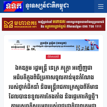
ព័ត៌មានជាតិ
ឯកឧត្តម រដ្ឋមន្ត្រី នេត្រ ភក្ត្រា អញ្ជើញជា
អធិបតីក្នុងពិធីប្រកាសចូលកាន់មុខតំណែង
របស់ថ្នាក់ដឹកនាំ និងមន្ត្រីរាជការក្រសួងព័ត៌មាន
ដែលបានទទួលការតែងតាំង និងផ្ទេរភារកិច្ចថ្មីៗ
តាមសេចក្តីសម្រេចរបស់រាជរដ្ឋាភិបាលកម្ពុជា