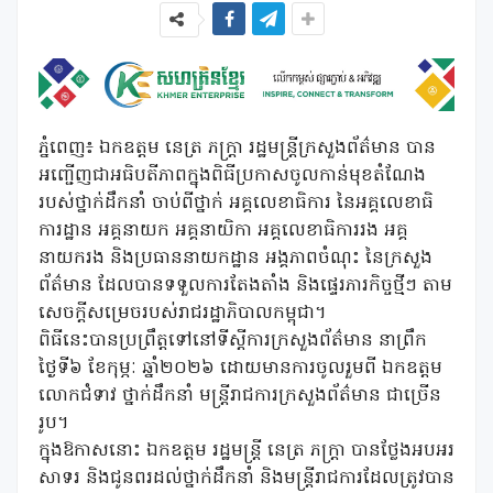
ភ្នំពេញ៖ ឯកឧត្តម នេត្រ ភក្ត្រា រដ្ឋមន្ត្រីក្រសួងព័ត៌មាន បាន
អញ្ជើញជាអធិបតីភាពក្នុងពិធីប្រកាសចូលកាន់មុខតំណែង
របស់ថ្នាក់ដឹកនាំ ចាប់ពីថ្នាក់ អគ្គលេខាធិការ នៃអគ្គលេខាធិ
ការដ្ឋាន អគ្គនាយក អគ្គនាយិកា អគ្គលេខាធិការរង អគ្គ
នាយករង និងប្រធាននាយកដ្ឋាន អង្គភាពចំណុះ នៃក្រសួង
ព័ត៌មាន ដែលបានទទួលការតែងតាំង និងផ្ទេរភារកិច្ចថ្មីៗ តាម
សេចក្តីសម្រេចរបស់រាជរដ្ឋាភិបាលកម្ពុជា។
ពិធីនេះបានប្រព្រឹត្តទៅនៅទីស្តីការក្រសួងព័ត៌មាន នាព្រឹក
ថ្ងៃទី៦ ខែកុម្ភៈ ឆ្នាំ២០២៦ ដោយមានការចូលរួមពី ឯកឧត្តម
លោកជំទាវ ថ្នាក់ដឹកនាំ មន្ត្រីរាជការក្រសួងព័ត៌មាន ជាច្រើន
រូប។
ក្នុងឱកាសនោះ ឯកឧត្តម រដ្ឋមន្ត្រី នេត្រ ភក្ត្រា បានថ្លែងអបអរ
សាទរ និងជូនពរដល់ថ្នាក់ដឹកនាំ និងមន្ត្រីរាជការដែលត្រូវបាន