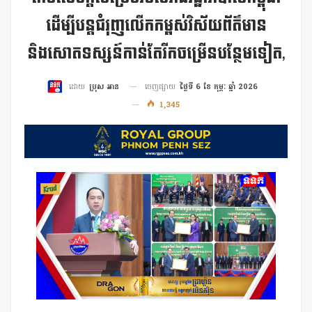
ដើម្បីបន្តជំរុញលើកកម្ពស់វិស័យព័ត៌មាន
និងសោតទស្សន៍កាន់តែរីកចម្រើនបន្ថែមទៀត,
ចេញផ្សាយ
ថ្ងៃទី 6 ខែ កុម្ភៈ ឆ្នាំ 2026
ដោយ
ប្រុស អាន
1,345