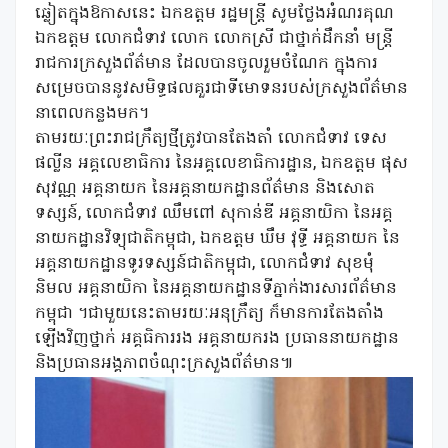
ឆ្លៀតក្នុងឱកាសនេះ ឯកឧត្តម រដ្ឋមន្ត្រី សូមថ្លែងអំណរគុណ
ឯកឧត្តម លោកជំទាវ លោក លោកស្រី ជាថ្នាក់ដឹកនាំ មន្ត្រី
រាជការក្រសួងព័ត៌មាន ដែលបានចូលរួមចំណែក ក្នុងការ
សម្រេចបាននូវសមិទ្ធផលគួរជាទីមោទនរបស់ក្រសួងព័ត៌មាន
នាពេលកន្លងមក។
តាមរយៈព្រះរាជក្រឹត្យថ្មីត្រូវបានតែងតាំ លោកជំទាវ ទេស
ផល្លីន អគ្គលេខាធិការ នៃអគ្គលេខាធិការដ្ឋាន, ឯកឧត្តម ផុស
សុវណ្ណ អគ្គនាយក នៃអគ្គនាយកដ្ឋានព័ត៌មាន និងសោត
ទស្សន៍, លោកជំទាវ ឈឹមពៅ សុកាន់ឌី អគ្គនាយិកា នៃអគ្គ
នាយកដ្ឋានវិទ្យុជាតិកម្ពុជា, ឯកឧត្តម ឃឹម វុទ្ធី អគ្គនាយក នៃ
អគ្គនាយកដ្ឋានទូរទស្សន៍ជាតិកម្ពុជា, លោកជំទាវ សុខមុំ
និមល អគ្គនាយិកា នៃអគ្គនាយកដ្ឋានទីភ្នាក់ងារសារព័ត៌មាន
កម្ពុជា ។ជាមួយនេះតាមរយៈអនុក្រឹត្យ ក៏មានការតែងតាំង
ឡើងវិញថ្នាក់ អគ្គធិការរង អគ្គនាយករង ប្រធាននាយកដ្ឋាន
និងប្រធានអង្គភាពចំណុះក្រសួងព័ត៌មាន៕