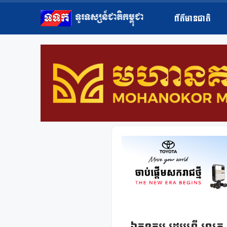
ព័ត៌មានជាតិ