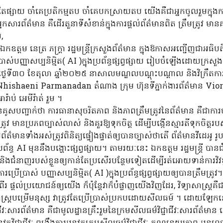
ែផ្សាយ ចាំគេប្រតិកម្មតប ចាំគេបកស្រាយតប យើងគឺជាអ្នកចូលរួមក្នុងក
 អ្នកសារព័ត៌មាន គឺដើរតួនាទីសំខាន់ក្នុងការផ្តល់ព័ត៌មានពិត ត្រឹមត្រូវ ម
,
តម នេត្រ ភក្ត្រា រដ្ឋមន្ត្រីក្រសួងព័ត៌មាន ក្នុងឱកាសអញ្ជើញជាអធិបតី
ើប្រាស់បញ្ញាសប្បនិម្មិត( AI )ក្នុងប្រព័ន្ធផ្សព្វផ្សាយ រៀបចំឡើងដោយក្រ
ឹកថ្ងៃទី៣០ ខែតុលា ឆ្នាំ២០២៥ នាសាលមណ្ឌលបណ្តុះបណ្តាល និងវិក្រឹតកា
ishaeni Parmanadan តំណាង ក្រុម ហ៊ុនទីភ្នាក់ងារព័ត៌មាន Viory ប្
ាប់ អេមីរ៉ាត់ រួម ។
រា បានគូសបញ្ជាក់ថា ការធានាសុចរិតភាព និងភាពត្រឹមត្រូវនៃព័ត៌មាន គឺជាកា
ត្រូវ មានប្រភពច្បាស់លាស់ និងគួរឱ្យទុកចិត្ត ដើម្បីបង្កើនស្មារតីទុកច
ព័ត៌មានទាំងអស់ត្រូវពិនិត្យផ្ទៀងផ្ទាត់ឲ្យបានច្បាស់ថាតើ ព័ត៌មានវីដេអ
ន្ធ AI មុននឹងបង្ហោះផ្សព្វផ្សាយ។ តាមរយៈនេះ ឯកឧត្តម រដ្ឋមន្ត្រី បាន
ព និងជំនាញរបស់ខ្លួនឲ្យកាន់តែប្រសើរបន្ថែមទៀតដើម្បីរត់អោយទាន់ការវិវឌ្
ើប្រាស់ បញ្ញាសប្បនិម្មិត( AI )ក្នុងប្រព័ន្ធផ្សព្វផ្សាយឲ្យបានត្រឹមត្រូ
ខពីរ ផ្តល់ប្រយោជន៍ឲ្យយើង ក៏ប៉ុន្តែវាក៏បំផ្លាញយើងវិញដែរ, វិទ្យាសាស្រ្តគ
ាសាស្ត្របម្រើមនុស្ស វាត្រូវតែប្រើប្រាស់ប្រកបដោយសីលធម៍ ។ ដោយឡែកនៅ
ាជីវៈសារព័ត៌មាន គឺជាមូលដ្ឋានគ្រឹះរួមនៃក្រមសីលធម៌វិជ្ជាជីវៈសារព័ត៌មាន 