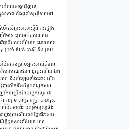
ារបំពុលសង្គមវិញទេ,
ានគុណភាព និងផ្តល់សុវត្ថិភាពទៅ
បើកសិក្ខាសាលាស្ដីពីការផ្ទៀង
សួងព័ត៌មាន ក្រោមកិច្ចសហការ
រវិជ្ជាជីវៈសារព័ត៌មាន ដោយមាន
រចាំ តំបន់ អាស៊ី និង ក្រុម
រចាំបំផុតសម្រាប់អ្នកសារព័ត៌មាន
ិត្តរបស់សាធារណជន។ ដូច្នេះហើយ ឯក
ូ រូបភាព និងសំឡេងទាំងនោះ តើវា
ជំរុញលើកទឹកចិត្តដល់អ្នកសារ
ឍរីកចម្រើននៃបច្ចេកវិទ្យា ជា
វ។ ឯកឧត្តម នេត្រ ភក្ត្រា បានគូស
ឺជាកាំបិតមុខពីរ បម្រើមនុស្សផង
ក្នុងក្រមសីលធម៍វិជ្ជាជីវៈសារ
ដើម្បីអ្នកសារព័ត៌មាន មាន