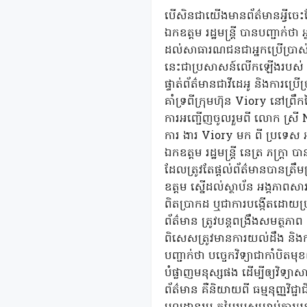
បើសិនជាយើងមានព័ត៌មានអ្វីចេះត
ឯកឧត្តម រដ្ឋមន្ត្រី បានបញ្ជាក់ថា
ដល់សាធារណជនជាអ្នកប្រើប្រាស់
នេះជាប្រសាសន៍លើកឡើងរបស់ ឯកឧត្
ផ្ទាត់ព័ត៌មានជាវីដេអូ និងការប្រ
គាំទ្រពីក្រុមហ៊ុន Viory នៅព្រ
ការអញ្ជើញចូលរួមពី លោក ស្រី Nh
ការ ងារ Viory មក ពី ប្រទេស អារ៉
ឯកឧត្តម រដ្ឋមន្ត្រី នេត្រ ភក្ត្
ដែលត្រូវតែផ្តល់ព័ត៌មានបានត្រឹម
ឧត្តម ស្នើដល់ស្ថាប័ន អង្គភាពសារ
ពិតប្រាកដ ឬជាការបង្កើតដោយប្រព័
ព័ត៌មាន ត្រូវបន្តពង្រឹងសមត្ថភា
ពិសេសត្រូវមានការយល់ដឹង និងការប្រ
បញ្ជាក់ថា បច្ចេកវិទ្យាជាកាំបិតមុ
បំផ្លាញមនុស្សផង ដើម្បីឲ្យវិទ្យ
ព័ត៌មាន គឺនិយាយពី ធម្មនុញ្ញវិជ្ជ