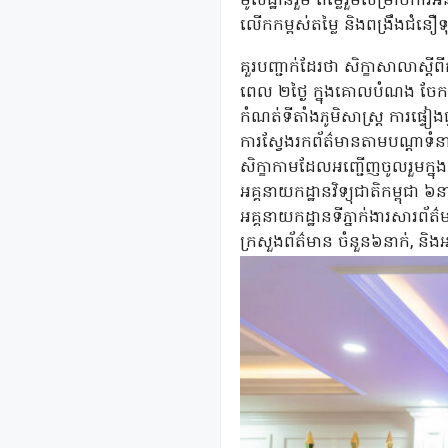
មូលដ្ឋានរួម តម្លៃរួមសម្រាប់ការ
លើកកម្ពស់តម្លៃ និងពង្រឹងជំនឿទុ
គួរបញ្ជាក់ដែរថា សិក្ខាសាលាស្ដីពីក
ពេល ២ថ្ងៃ ក្នុងគោលបំណង ចែក
កំណត់ទីតាំងភូមិសាស្ត្រ ការផ្ទៀងផ
ការស្វែងរកព័ត៌មានតាមបណ្តាទំ
សិក្ខាកាមដែលអញ្ជើញចូលរួមក្នុង
អគ្គនាយកដ្ឋានវិទ្យុជាតិកម្ពុជា ៦នា
អគ្គនាយកដ្ឋានទីភ្នាក់ងារសារព័ត
ក្រសួងព័ត៌មាន ចំនួន៦នាក់, ន