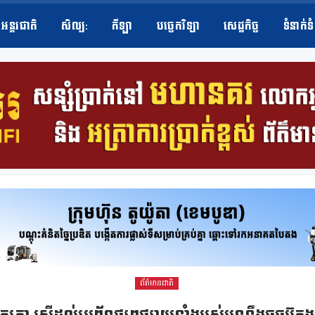
អន្តរជាតិ
សិល្ប​:
កីឡា
បច្ចេកវិទ្យា
សេដ្ឋកិច្ច
ទំនាក់ទ
ព័ត៌មានជាតិ