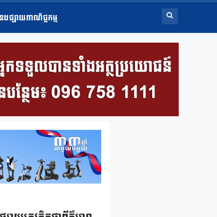
ំនងផ្សាយពាណិជ្ជកម្ម