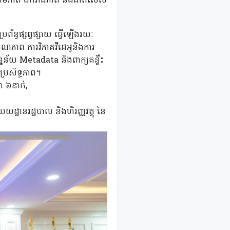
ព អនុលោមភាព ឯករាជភាព និងជាពិសេស
ប្រព័ន្ធផ្សព្វផ្សាយ ធ្វើឡើងរយៈ
ភាព ការវិភាគវីដេអូនិងការ
ទិន្នន័យ Metadata និងពាក្យគន្លឹះ
្រសិទ្ធភាព។
ា ៦នាក់,
យដ្ឋានរដ្ឋបាល និងហិរញ្ញវត្ថុ នៃ