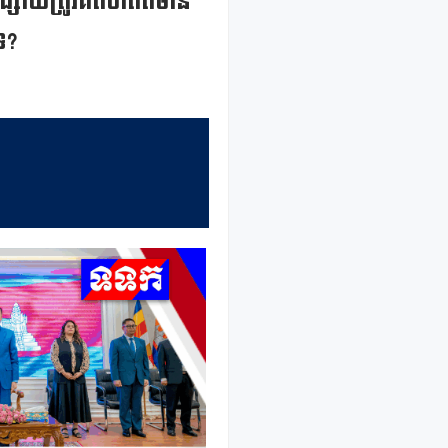
ុងផ្សាយត្រូវគិតថាព័ត៌មាន
េ?