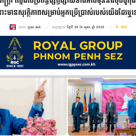
្រ ភក្ត្រា ស្នើដល់ប្រព័ន្ធផ្សព្វផ្សាយទាំងអស់មុននឹងចុចប៊ូត
ោះមានសុវត្ថិភាពសម្រាប់អ្នកប្រើប្រាស់របស់យើងដែរឬទ
ចេញផ្សាយ
ថ្ងៃទី 30 ខែ តុលា ឆ្នាំ 2025
982
ដោយ
ប្រុស អាន