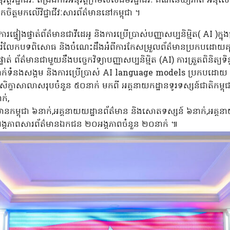
អនុវត្តវិជ្ជាជីវៈ ពង្រឹងការអនុវត្តក្រមសីលធម៌វិជ្ជាជីវៈ គណនេយ្យភា
កចិត្តមកលើវិជ្ជាជីវៈសារព័ត៌មាននៅកម្ពុជា ។
ារផ្ទៀងផ្ទាត់ព័ត៌មានជាវីដេអូ និងការប្រើប្រាស់បញ្ញាសប្បនិម្មិត( AI )ក្នុង
រំលែកបទពិសោធ និងចំណេះដឹងអំពីការកែសម្រួលព័ត៌មានប្រកបដោយគុណ
្ទាត់ ព័ត៌មានជាមួយនឹងបច្ចេកវិទ្យាបញ្ញាសប្បនិម្មិត (AI) ការត្រួតពិនិត្យ
នាក់ទំនងសង្គម និងការប្រើប្រាស់ AI language models ប្រកបដោយ ប
សិក្ខាសាលាសរុបចំនួន ៥០នាក់ មកពី អគ្គនាយកដ្ឋានទូរទស្សន៍ជាតិកម្ពុជ
ក់,
៌មានកម្ពុជា ៦នាក់,អគ្គនាយយដ្ឋានព័ត៌មាន និងសោតទស្សន៍ ៦នាក់,អគ្គនាយ
ិងអង្គភាពសារព័ត៌មានឯកជន ២០អង្គភាពចំនួន ២០នាក់ ៕