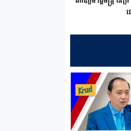
ឯកឧត្តម រដ្ឋមន្ត្រី នេត
ន