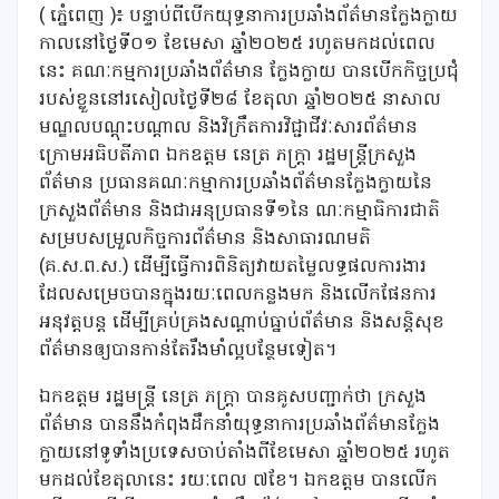
( ភ្នំេពេញ )៖ បន្ទាប់ពីបើកយុទ្ធនាការប្រឆាំងព័ត៌មានក្លែងក្លាយ
កាលនៅថ្ងៃទី០១ ខែមេសា ឆ្នាំ២០២៥ រហូតមកដល់ពេល
នេះ គណៈកម្មការប្រឆាំងព័ត៌មាន ក្លែងក្លាយ បានបើកកិច្ចប្រជុំ
របស់ខ្លួននៅរសៀលថ្ងៃទី២៨ ខែតុលា ឆ្នាំ២០២៥ នាសាល
មណ្ឌលបណ្តុះបណ្តាល និងវិក្រឹតការវិជ្ជាជីវៈសារព័ត៌មាន
ក្រោមអធិបតីភាព ឯកឧត្តម នេត្រ ភក្ត្រា រដ្ឋមន្ត្រីក្រសួង
ព័ត៌មាន ប្រធានគណៈកម្មាការប្រឆាំងព័ត៌មានក្លែងក្លាយនៃ
ក្រសួងព័ត៌មាន និងជាអនុប្រធានទី១នៃ ណៈកម្មាធិការជាតិ
សម្របសម្រួលកិច្ចការព័ត៌មាន និងសាធារណមតិ
(គ.ស.ព.ស.) ដើម្បីធ្វើការពិនិត្យវាយតម្លៃលទ្ធផលការងារ
ដែលសម្រេចបានក្នុងរយៈពេលកន្លងមក និងលើកផែនការ
អនុវត្តបន្ត ដើម្បីគ្រប់គ្រងសណ្តាប់ធ្នាប់ព័ត៌មាន និងសន្តិសុខ
ព័ត៌មានឲ្យបានកាន់តែរឹងមាំល្អបន្ថែមទៀត។
ឯកឧត្តម រដ្ឋមន្ត្រី នេត្រ ភក្ត្រា បានគូសបញ្ជាក់ថា ក្រសួង
ព័ត៌មាន បាននឹងកំពុងដឹកនាំយុទ្ធនាការប្រឆាំងព័ត៌មានក្លែង
ក្លាយនៅទូទាំងប្រទេសចាប់តាំងពីខែមេសា ឆ្នាំ២០២៥ រហូត
មកដល់ខែតុលានេះ រយៈពេល ៧ខែ។ ឯកឧត្តម បានលើក