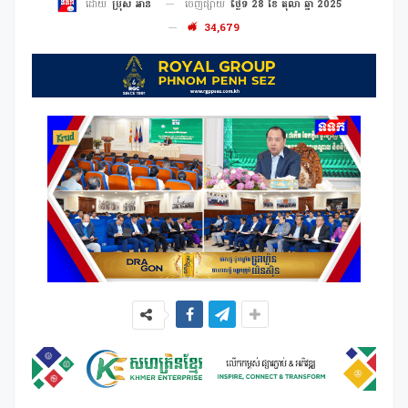
ចេញផ្សាយ
ថ្ងៃទី 28 ខែ តុលា ឆ្នាំ 2025
ដោយ
ប្រុស អាន
34,679