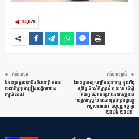
34,679
ព័ត៌មានមុន
ព័ត៌មានបន្ទាប់
ឯកឧត្តមប្រធានាធិបតីហុងគ្រី អបអរ
ឯកឧត្តមអគ្គ-បណ្ឌិតសភាចារ្យ អូន ព័ន្ធ
សាទរកិច្ចព្រមព្រៀងសន្តិភាពរវាង
មុនីរ័ត្ន ដឹកនាំកិច្ចប្រជុំ គ.ស.ហ ដើម្បី
កម្ពុជានិងថៃ
ពិនិត្យ និងពិភាក្សាលើសេចក្ដីព្រាង
“យុទ្ធសាស្ត្រ នៃការកែទម្រង់ប្រព័ន្ធលទ្ធ
កម្មសាធារណៈ បច្ចុប្បន្នកម្ម ឆ្នាំ
២០២៥-២០២៨”