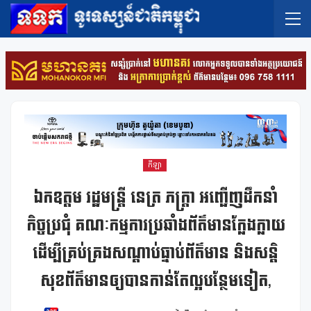
កីឡា
ឯកឧត្តម រដ្ឋមន្ត្រី នេត្រ ភក្ត្រា អញ្ជើញដឹកនាំ
កិច្ចប្រជុំ គណៈកម្មការប្រឆាំងព័ត៌មានក្លែងក្លាយ
ដើម្បីគ្រប់គ្រងសណ្តាប់ធ្នាប់ព័ត៌មាន និងសន្តិ
សុខព័ត៌មានឲ្យបានកាន់តែល្អបន្ថែមទៀត,