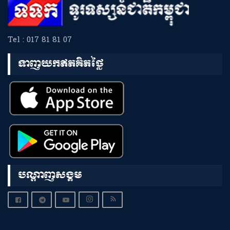
Tel : 017 81 81 07
ទាញយកឥតគិតថ្លៃ
បណ្តាញសង្គម