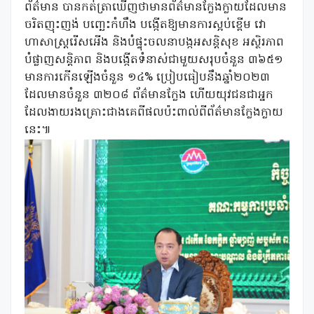
ព័ត៌មាន បានកត់ត្រាឃើញថាមានព័ត៌មានក្លែងក្លាយដែលមាន
ចរិតញុះញង់ បញ្ឆេះកំហឹង បង្កើតឱ្យមានការស្អប់ខ្ពើម វោ
ហាសាស្ត្ររើសអើង និងបំផ្ទុះចលនាបង្កអសន្តិសុខ អស្ថិរភាព
បំផ្លាញសន្តិភាព និងបង្កើតទំនាស់ជាមួយសរុបចំនួន ៣៦៥១
មានការកើនឡើងចំនួន ១៤% ប្រៀបធៀបនឹងឆ្នាំ២០២៣
ដែលមានចំនួន ៣២០៨ ព័ត៌មានក្លែង ហើយយុវជនជាអ្នក
ដែលងាយរងគ្រោះជាងគេពីផលប៉ះពាល់ពីព័ត៌មានក្លែងក្លាយ
នេះ៕