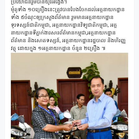
ប្រយោជន៍រួមបានយូរអង្វែង។
ម៉ូតូទាំង ១០គ្រឿងនេះត្រូវបានបែងចែកដល់អគ្គនាយកដ្ឋាន
ទាំង ៥ចំណុះឲ្យក្រសួងព័ត៌មាន រួមមានអគ្គនាយកដ្ឋាន
ទូរទស្សន៍ជាតិកម្ពុជា, អគ្គនាយកដ្ឋានវិទ្យុជាតិកម្ពុជា, អគ្គ
នាយកដ្ឋានទីភ្នាក់ងារសារព័ត៌មានកម្ពុជា,អគ្គនាយកដ្ឋាន
ព័ត៌មាន និងសោតទស្សន៍, អគ្គនាយកដ្ឋានរដ្ឋបាល និងហិរញ្ញ
វត្ថុ ដោយក្នុង ១អគ្គនាយកដ្ឋាន ចំនួន ២គ្រឿង ៕