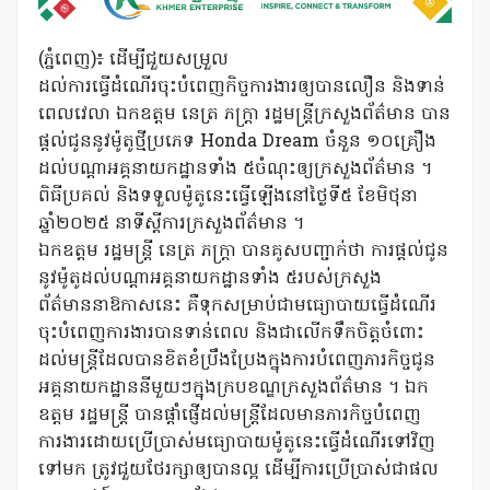
(ភ្នំពេញ)៖ ដើម្បីជួយសម្រួល
ដល់ការធ្វើដំណើរចុះបំពេញកិច្ចការងារឲ្យបានលឿន និងទាន់
ពេលវេលា ឯកឧត្តម នេត្រ ភក្ត្រា រដ្ឋមន្ត្រីក្រសួងព័ត៌មាន បាន
ផ្តល់ជូននូវម៉ូតូថ្មីប្រភេទ Honda Dream ចំនួន ១០គ្រឿង
ដល់បណ្តាអគ្គនាយកដ្ឋានទាំង ៥ចំណុះឲ្យក្រសួងព័ត៌មាន ។
ពិធីប្រគល់ និងទទួលម៉ូតូនេះធ្វើឡើងនៅថ្ងៃទី៥ ខែមិថុនា
ឆ្នាំ២០២៥ នាទីស្តីការក្រសួងព័ត៌មាន ។
ឯកឧត្តម រដ្ឋមន្ត្រី នេត្រ ភក្ត្រា បានគូសបញ្ជាក់ថា ការផ្តល់ជូន
នូវម៉ូតូដល់បណ្តាអគ្គនាយកដ្ឋានទាំង ៥របស់ក្រសួង
ព័ត៌មាននាឱកាសនេះ គឺទុកសម្រាប់ជាមធ្យោបាយធ្វើដំណើរ
ចុះបំពេញការងារបានទាន់ពេល និងជាលើកទឹកចិត្តចំពោះ
ដល់មន្ត្រីដែលបានខិតខំប្រឹងប្រែងក្នុងការបំពេញភារកិច្ចជូន
អគ្គនាយកដ្ឋាននីមួយៗក្នុងក្របខណ្ឌក្រសួងព័ត៌មាន ។ ឯក
ឧត្តម រដ្ឋមន្ត្រី បានផ្តាំផ្ញើដល់មន្ត្រីដែលមានភារកិច្ចបំពេញ
ការងារដោយប្រើប្រាស់មធ្យោបាយម៉ូតូនេះធ្វើដំណើរទៅវិញ
ទៅមក ត្រូវជួយថែរក្សាឲ្យបានល្អ ដើម្បីការប្រើប្រាស់ជាផល