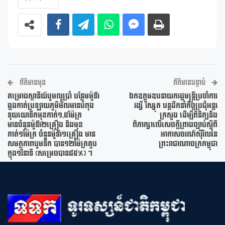
ព័ត៌មានមុន
ព័ត៌មានបន្ទាប់
គម្រោងស្ថានីយ៍បូមលូប្រាំ បន្ថែមម៉ូទ័រ
ឯកឧត្តមឧបនាយករដ្ឋមន្រ្តីប្រចាំការ
ឆ្លងកាត់ប្រឡាយភូមិម័លមានបំពុង
វង្សី វិស្សុត បន្តដឹកនាំកិច្ចប្រជុំអន្ដរ
ទុយយោទឹកមុខកាត់១,៥ម៉ែត្រ
ក្រសួង ដើម្បីពិនិត្យនិង
មានចំនូនម៉ូទ័រ២គ្រឿង និងមុខ
ពិភាក្សាលើសេចក្តីព្រាងច្បាប់ស្តីពី
កាត់១ម៉ែត្រ ចំនួនម៉ូទ័រ១គ្រឿង មាន
អាកាសចរណ៍ស៊ីវិលនៃ
សមត្ថភាពបូមទឹក បាន១២ម៉ែត្រគូប
ព្រះរាជាណាចក្រកម្ពុជា
ក្នុង១វិនាទី (សម្រេចបាន៨៥%) ។