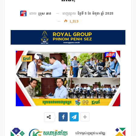
ចេញផ្សាយ
ថ្ងៃទី 5 ខែ មិថុនា ឆ្នាំ 2025
ដោយ
ប្រុស អាន
1,313