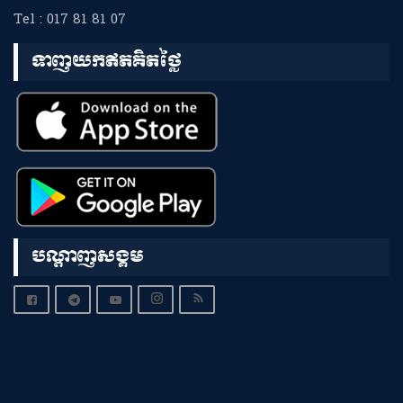
Tel : 017 81 81 07
ទាញយកឥតគិតថ្លៃ
បណ្តាញសង្គម