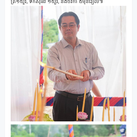
ត្រី១យួរ, ទឹកស៊ីអ៊ីវ ១យួរ, និងថវិកា ៥ម៉ឺនរៀល៕