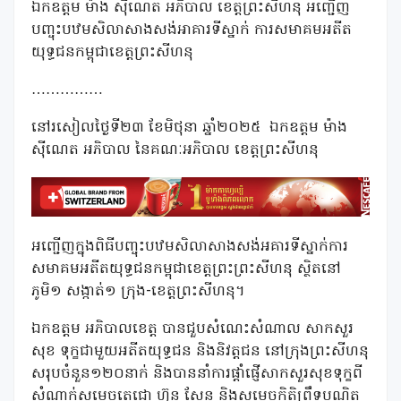
ឯកឧត្តម ម៉ាង ស៊ីណេត អភិបាល ខេត្តព្រះសីហនុ អញ្ជើញ
បញ្ចុះបឋមសិលាសាងសង់អាគារទីស្នាក់ ការសមាគមអតីត
យុទ្ធជនកម្ពុជាខេត្តព្រះសីហនុ
……………
នៅរសៀលថ្ងៃទី២៣ ខែមិថុនា ឆ្នាំ២០២៥
ឯកឧត្តម ម៉ាង
ស៊ីណេត អភិបាល នៃគណៈអភិបាល ខេត្តព្រះសីហនុ
អញ្ជើញក្នុងពិធីបញ្ចុះបឋមសិលាសាងសង់អគារទីស្នាក់ការ
សមាគមអតីតយុទ្ធជនកម្ពុជាខេត្តព្រះព្រះសីហនុ ស្ថិតនៅ
ភូមិ១ សង្កាត់១ ក្រុង-ខេត្តព្រះសីហនុ។
ឯកឧត្តម អភិបាលខេត្ត បានជួបសំណេះសំណាល សាកសួរ
សុខ ទុក្ខជាមួយអតីតយុទ្ធជន និងនិវត្តជន នៅក្រុងព្រះសីហនុ
សរុបចំនួន១២០នាក់ និងបាននាំការផ្តាំផ្ញើសាកសួរសុខទុក្ខពី
សំណាក់សម្តេចតេជោ ហ៊ុន សែន និងសម្តេចកិត្តិព្រឹទ្ធបណ្ឌិត