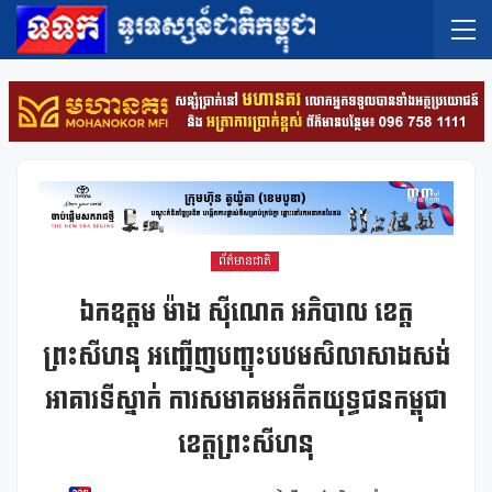
ព័ត៌មានជាតិ
ឯកឧត្តម ម៉ាង ស៊ីណេត អភិបាល ខេត្ត
ព្រះសីហនុ អញ្ជើញបញ្ចុះបឋមសិលាសាងសង់
អាគារទីស្នាក់ ការសមាគមអតីតយុទ្ធជនកម្ពុជា
ខេត្តព្រះសីហនុ