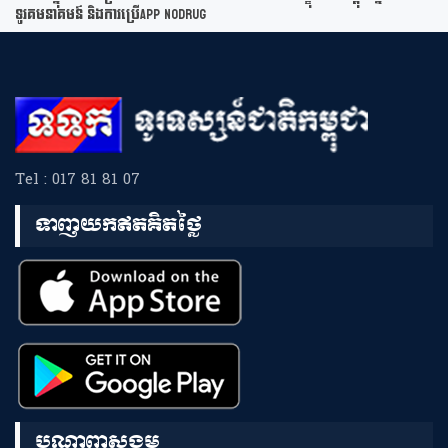
ទូរគមនាគមន៍ និងការប្រើApp NoDrug
Tel : 017 81 81 07
ទាញយកឥតគិតថ្លៃ
បណ្តាញសង្គម