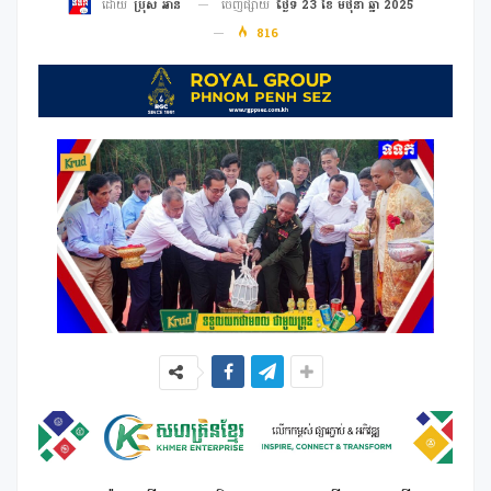
ចេញផ្សាយ
ថ្ងៃទី 23 ខែ មិថុនា ឆ្នាំ 2025
ដោយ
ប្រុស អាន
816