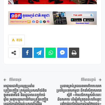
816
ព័ត៌មានមុន
ព័ត៌មានបន្ទាប់
អាជ្ញាធរជាតិប្រយុទ្ធប្រឆាំង
ប្រធានគ្រប់គ្រងធនាគារពិភពលោក
គ្រឿងញៀន ក្រសួងប្រៃសណីយ៍និង
ប្រចាំប្រទេសកម្ពុជា ដឹកនាំសិក្ខាសាលា
ទូរគមនាគមន៍ និងរដ្ឋបាលខេត្តកំពង់
ស្តីពី «ការលើកកម្ពស់ចំណេះ
ឆ្នាំង រួមគ្នាបង្ការហានិភ័យគ្រឿងញៀន
ដឹងសកល ដើម្បីគាំទ្រក្នុងដំណើរឆ្ពោះ
អេដស៍ក្នុងវិស័យប្រៃសណីយ័និង
ទៅកាន់ចក្ខុវិស័យកម្ពុជាឆ្នាំ២០៥០»