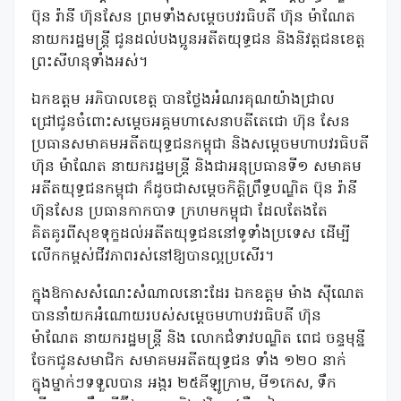
ប៊ុន រ៉ានី ហ៊ុនសែន ព្រមទាំងសម្តេចបវរធិបតី ហ៊ុន ម៉ាណែត
នាយករដ្ឋមន្ត្រី ជូនដល់បងប្អូនអតីតយុទ្ធជន និងនិវត្តជនខេត្ត
ព្រះសីហនុទាំងអស់។
ឯកឧត្តម អភិបាលខេត្ត បានថ្លែងអំណរគុណយ៉ាងជ្រាល
ជ្រៅជូនចំពោះសម្តេចអគ្គមហាសេនាបតីតេជោ ហ៊ុន សែន
ប្រធានសមាគមអតីតយុទ្ធជនកម្ពុជា និងសម្តេចមហាបវរធិបតី
ហ៊ុន ម៉ាណែត នាយករដ្ឋមន្រ្តី និងជាអនុប្រធានទី១ សមាគម
អតីតយុទ្ធជនកម្ពុជា ក៏ដូចជាសម្តេចកិត្តិព្រឹទ្ធបណ្ឌិត ប៊ុន រ៉ានី
ហ៊ុនសែន ប្រធានកាកបាទ ក្រហមកម្ពុជា ដែលតែងតែ
គិតគូរពីសុខទុក្ខដល់អតីតយុទ្ធជននៅទូទាំងប្រទេស ដើម្បី
លើកកម្ពស់ជីវភាពរស់នៅឱ្យបានល្អប្រសើរ។
ក្នុងឱកាសសំណេះសំណាលនោះដែរ ឯកឧត្តម ម៉ាង ស៊ីណេត
បាននាំយកអំណោយរបស់សម្តេចមហាបវរធិបតី ហ៊ុន
ម៉ាណែត នាយករដ្ឋមន្ត្រី និង លោកជំទាវបណ្ឌិត ពេជ ចន្ទមុន្នី
ចែកជូនសមាជិក សមាគមអតីតយុទ្ធជន ទាំង ១២០ នាក់
ក្នុងម្នាក់ៗទទួលបាន អង្ករ ២៥គីឡូក្រាម, មី១កេស, ទឹក