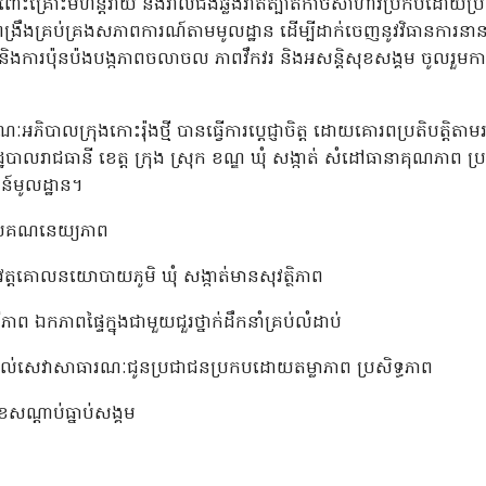
ះគ្រោះមហន្តរាយ និងរាល់ជំងឺឆ្លងរាតត្បាតកាចសាហាវប្រកបដោយប្រសិ
្រូវពង្រឹងគ្រប់គ្រងសភាពការណ៍តាមមូលដ្ឋាន ដើម្បីដាក់ចេញនូវវិធានការន
 និងការប៉ុនប៉ងបង្កភាពចលាចល ភាពវឹកវរ និងអសន្តិសុខសង្គម ចូលរ
ាលក្រុងកោះរ៉ុងថ្មី បានធ្វើការប្តេជ្ញាចិត្ត ដោយគោរពប្រតិបត្តិតាមរដ្ឋ
រដ្ឋបាលរាជធានី ខេត្ត ក្រុង ស្រុក ខណ្ឌ ឃុំ សង្កាត់ សំដៅធានាគុណភាព ប្រស
ន៍មូលដ្ឋាន។
បដោយគណនេយ្យភាព
វត្តគោលនយោបាយភូមិ ឃុំ សង្កាត់មានសុវត្ថិភាព
្គីភាព ឯកភាពផ្ទៃក្នុងជាមួយជួរថ្នាក់ដឹកនាំគ្រប់លំដាប់
បាល ផ្តល់សេវាសាធារណៈជូនប្រជាជនប្រកបដោយតម្លាភាព ប្រសិទ្ធភាព
សណ្តាប់ធ្នាប់សង្គម