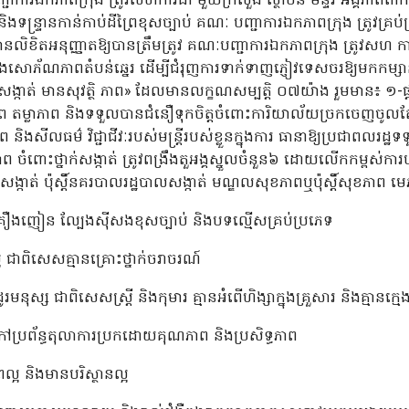
ឯកភាពក្រុង ត្រូវសហការជា មួយក្រសួង ស្ថាប័ន មន្ទីរ អង្គភាពពាក់ព័ន្
ងទន្ទ្រានកាន់កាប់ដីព្រៃខុសច្បាប់ គណៈ បញ្ជាការឯកភាពក្រុង ត្រូវគ្រប់គ្
នលិខិតអនុញ្ញាតឱ្យបានត្រឹមត្រូវ គណៈបញ្ជាការឯកភាពក្រុង ត្រូវសហ ការ
ងសោភ័ណភាពតំបន់ឆ្នេរ ដើម្បីជំរុញការទាក់ទាញភ្ញៀវទេសចរឱ្យមកកម្សាន្
សង្កាត់ មានសុវត្ថិ ភាព» ដែលមានលក្ខណសម្បត្តិ ០៧យ៉ាង រួមមាន៖ 
តម្លាភាព និងទទួលបានជំនឿទុកចិត្តចំពោះការិយាល័យច្រកចេញចូលតែម
្ថភាព និងសីលធម៌ វិជ្ជាជីវៈរបស់មន្ត្រីរបស់ខ្លួនក្នុងការ ធានាឱ្យប្រជាពល
ំពោះថ្នាក់សង្កាត់ ត្រូវពង្រឹងតួអង្គស្នួលចំនួន៦ ដោយលើកកម្ពស់ការ
នសង្កាត់ ប៉ុស្តិ៍នគរបាលរដ្ឋបាលសង្កាត់ មណ្ឌលសុខភាពឬប៉ុស្តិ៍សុខភា
គ្រឿងញៀន ល្បែងស៊ីសងខុសច្បាប់ និងបទល្មើសគ្រប់ប្រភេទ
 ជាពិសេសគ្មានគ្រោះថ្នាក់ចរាចរណ៍
មនុស្ស ជាពិសេសស្ត្រី និងកុមារ គ្មានអំពើហិង្សាក្នុងគ្រួសារ និងគ្មានក្ម
ៅប្រព័ន្ធតុលាការប្រកដោយគុណភាព និងប្រសិទ្ធភាព
 និងមានបរិស្ថានល្អ