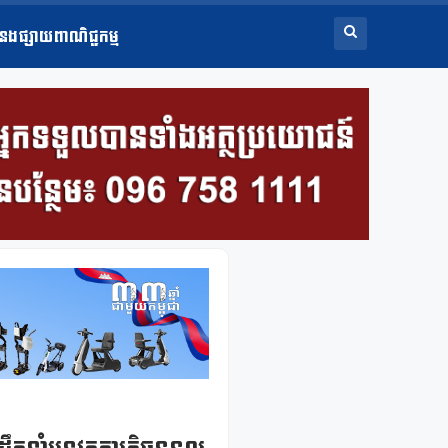
ំនងផ្សាយពាណិជ្ជកម្ម