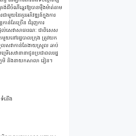
ធ ដើម្បីការពារនឹងទប់ស្កាត់ឱ្យ
រង់ដីចំណីឆ្នេរឱ្យបានម៉ឺងម៉ាត់តាម
ជាមួយដៃគូរអភិវឌ្ឍន៍ក្នុងការ
តកាន់តែច្រើន ជំរុញការ
១-ផ្តល់សេវាសាធារណៈ ជាពិសេស
ួយនៅរដ្ឋបាលក្រុង ត្រូវយក
រដ្ឋទទួលសវាកាន់តែងាយស្រួល ឆាប់
បម្រើសេវានានាជូនប្រជាពលរដ្ឋ
ព មេភូមិ និងនាយកសាលា រៀន។
េងទំនើង