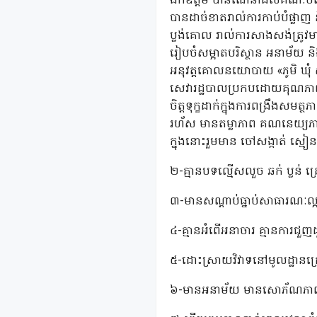
ឯកឧត្តម បានណែនាំដល់គណៈបញ្ជាការ
បានដាច់ខាតរាល់ការកាប់បំផ្លាញ និ
ប្លង់គោល រាល់ការសាងសង់ត្រូវមា
រៀបចំសម្អាតបរិស្ថាន អនាម័យ និ
អនុវត្តគោលនយោបាយ «ភូមិ ឃុំ 
សេវារដ្ឋបាលប្រកបដោយគុណភាព 
ចិត្តទុក្ខដាក់ក្នុងការពង្រឹងសមត
រហ័ស មានតម្លាភាព គណនេយ្យភាព ច
ក្នុងនោះរួមមាន ចៅសង្កាត់ ស្មៀ
២-គ្មានបទល្មើសលួច ឆក់ ប្លន់ 
៣-មានសណ្តាប់ធ្នាប់សាធារណៈល្អ
៤-គ្មានអំពើអនាចារ គ្មានការជួញដូរ
៥-ដោះស្រាយវិវាទនៅមូលដ្ឋានក្រ
៦-មានអនាម័យ មានសោភ័ណភាពល្អ