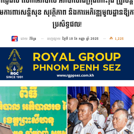
ាំផ្ញើដល់ លោកអភិបាល អភិបាលរងក្រុងកោះរ៉ុង ត្រូវបន្តដ
ការពារសន្តិសុខ សុវត្ថិភាព និងការអភិវឌ្ឍមូលដ្ឋានឱ្យក
ប្រសិទ្ធផល!
ចេញផ្សាយ
ថ្ងៃទី 10 ខែ កញ្ញា ឆ្នាំ 2025
1,225
ដោយ
វិចិត្រ