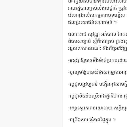
៧-ឆ្លើយតបបានទាន់ពេលវេលាចំពោ
ភាពរដ្ឋបាលគ្រប់លំដាប់ថ្នាក់ ត
វេលានូវរាល់សកម្មភាពបទល្មើស
ផលប្រយោជន៍សហគមន៍ ។
លោក រាជ សុវណ្ណ អភិបាល នៃគណៈអភិប
ពិសេសច្បាប់ ស្តីពីការគ្រប់ គ្រង
រដ្ឋបាលសាធារណៈ និងកិច្ចអភិវឌ្ឍ
-អនុវត្តឱ្យបានម៉ឺងម៉ាត់ប្រក
-ចូលរួមឱ្យបានយ៉ាងសកម្មការអនុ
-ប្តេជ្ញាបន្តវប្បធម៌ បង្កើននូវសាមគ
-ប្តេជ្ញាខិតខំបម្រើរាជរដ្ឋាភិ
-រក្សាស្ថេរភាពនយោបាយ សន្តិសុខ
-ពង្រឹងសាមគ្គីភាពផ្ទៃក្នុង ។