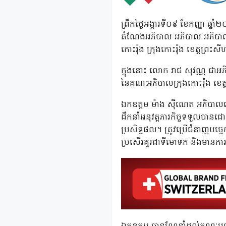
ព្រឹកថ្ងៃអង្គារទី០៩ ខែកញ្ញា 
តំណែងអភិបាល អភិបាល អភិបាលរង
កោះរ៉ុង ក្រុងកោះរ៉ុង ខេត្តព្រះសី
ក្នុងនោះ លោក រាជ សុវណ្ណ ជាអ
នៃគណ:អភិបាលក្រុងកោះរ៉ុង ខេត្
ឯកឧត្តម ម៉ាង ស៊ីណេត អភិបាលខេ
ដឹកនាំអនុវត្តភារកិច្ចទទួលបានជោ
ប្រសិទ្ធផល។ ត្រូវប្រើជំនាញបច្
ប្រសើរគួរជាទីមោទក និងមានការគ