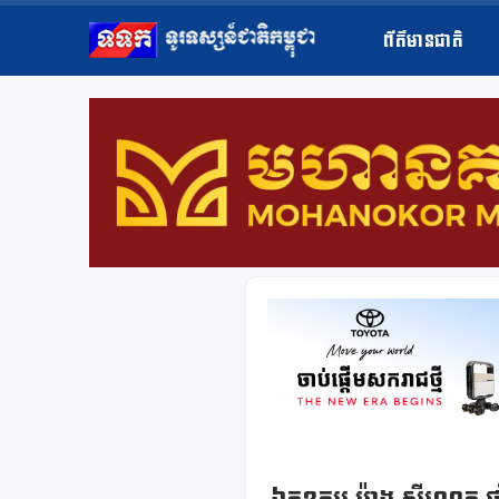
ព័ត៌មានជាតិ