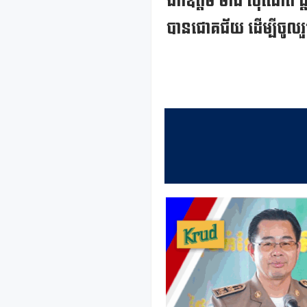
ឯកឧត្តម ម៉ាង ស៊ីណេត ផ្ត
បានជោគជ័យ ដើម្បីចូលរួម