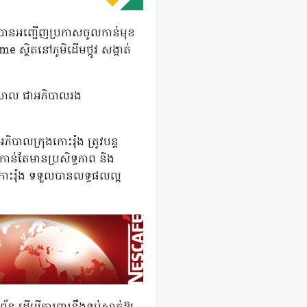
ុ បានអញ្ជើញប្រកាសចូលកាន់មុខ
្ថិតនៅភូមិដើមថ្កូវ សង្កាត់
វិសាល ជាអភិបាលរង
ាលក្រុងកោះរ៉ុង ត្រូវបន្ត
យកាន់តែមានប្រសិទ្ធភាព និង
ងកោះរ៉ុង ទទួលបានលទ្ធផលល្អ