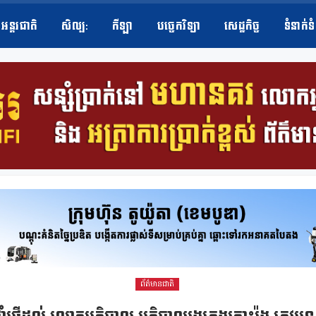
អន្តរជាតិ
សិល្ប​:
កីឡា
បច្ចេកវិទ្យា
សេដ្ឋកិច្ច
ទំនាក់ទ
ព័ត៌មានជាតិ