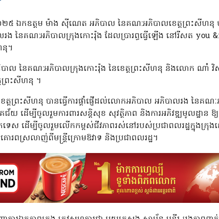
ឆ្នាំ២០២៥ ឯកឧត្តម ម៉ាង ស៊ីណេត អភិបាល នៃគណ:អភិបាលខេត្តព្រះសីហន
 នៃគណ:អភិបាលក្រុងកោះរ៉ុង ដែលប្រារព្ធធ្វើឡើង នៅរីសត you &me ស
ហនុ។
ភិបាល នៃគណ:អភិបាលក្រុងកោះរ៉ុង នៃខេត្តព្រះសីហនុ និងលោក ណាំ 
តព្រះសីហនុ ។
ត្តព្រះសីហនុ បានធ្វើការផ្តាំផ្ញើដល់លោកអភិបាល អភិបាលរង នៃគណៈអភិប
គជ័យ ដើម្បីចូលរួមការពារសន្តិសុខ សុវត្ថិភាព និងការអភិវឌ្ឍមូលដ្ឋាន ឱ្
ចេកទេស ដើម្បីចូលរួមលើកកម្ពស់ជីវភាពរស់នៅរបស់ប្រជាពលរដ្ឋក្នុងក្រុ
ោរពស្រលាញ់ពីមន្ត្រីក្រោមឱវាទ និងប្រជាពលរដ្ឋ។