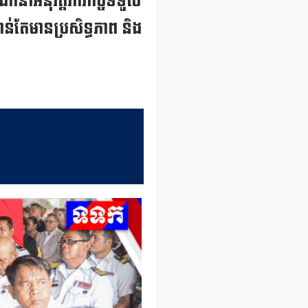
ឹកនាំអនុវត្តភារកិច្ចទទួល
ាន់តែមានប្រសិទ្ធភាព និង