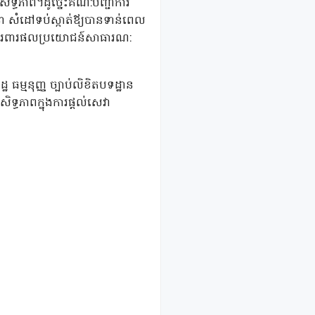
ទ្ធភាព។ដូច្នេះគណ:បញ្ជាការ
ានា សំដៅទប់ស្កាត់ឪ្យបានទាន់ពេល
ួមការពារផលប្រយោជន៍សាធារណ:
 ធម្មនុញ្ញ ច្បាប់លិខិតបទដ្ឋាន
ិទ្ធភាពក្នុងការផ្តល់សេវា