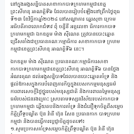
នៅក្នុងអង្គសន្និបាតសាខាកាកបាទក្រហមកម្ពុជាខេត្ត
ព្រះសីហនុ អាណត្តិទី៦ ដែលបានរៀបចំឡើងនៅព្រឹកថ្ងៃពុធ
ទី១៣ ខែវិច្ឆិកាឆ្នាំ២០២៤ នៅសណ្ឋាគារ ឆ្នេរសុខា ក្រោម
អធិបតីភាពលោកជំទាវ ពុំ ចន្ទីនី អគ្គលេខា ធិការកាកបាទ
ក្រហមកម្ពុជា ឯកឧត្តម ម៉ាង ស៊ីណេត ត្រូវបានបោះឆ្នោត
ជ្រើសតាំងជាប្រធានគណៈកម្មាធិការ សាខាកាកបាទ ក្រហម
កម្ពុជាខេត្តព្រះសីហនុ អាណត្តិទី៦ នេះ។
ឯកឧត្តម ម៉ាង ស៊ីណេត ប្រធានគណៈកម្មាធិការសាខា
កាកបាទក្រហមកម្ពុជាខេត្តព្រះសីហនុ អាណត្តិទី៦ បានថ្លែង
អំណរគុណ ដល់អង្គសន្និបាទដែលបានបោះឆ្នោតគាំទ្រ និង
ផ្ដល់ឱកាសក្នុងការបំពេញភារកិច្ចក្នុងបេសកកម្មមនុស្សធម៌
ការពារសេចក្ដីថ្លៃថ្នូររបស់មនុស្សជាតិ និងការពារតម្លៃមនុស្ស
ធម៌របស់ជនរងគ្រោះ ស្របតាមទស្សនវិស័យរបស់កាកបាទ
ក្រហមកម្ពុជា ឆ្លើយតបនិងការគាំទ្រ និងជំនឿទុកចិត្តពីសម្តេច
កិត្តិព្រឹទ្ធបណ្ឌិត ប៊ុន រ៉ានី ហ៊ុន សែន ប្រធានកាក បាទក្រហម
កម្ពុជា និងបានធ្វើការប្ដេជ្ញាចិត្តដូចតទៅ៖
១.សូមប្រកាសគាំទ្រសម្តេចកិត្តិព្រឹទ្ធបណ្ឌិត ប៊ុន រ៉ានី ហ៊ុន