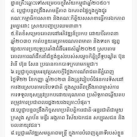
ដ្ឋានគ្រឹះឆ្តោះទៅសម្រេចចក្ខុវិស័យកម្ពុជាឆ្នាំ២០៥០។
៤. ប្តេជ្ញាបន្តពង្រឹងសាមគ្គីភាព ឯកភាពផ្ទៃក្នុងក្នុងជួរ
គណៈកម្មាធិការសាខា និងគណៈកិត្តិយសសាខាធ្វើការឯកភាព
រួមគ្នាដោះ ស្រាយបញ្ហាប្រឈមនានា។
៥.ខិតខំសម្រេចគោលដៅអភិវឌ្ឍន៍ប្រកប ដោយចីរភាពនា
ឆ្នាំ២០៣០ កាត់បន្ថយអត្រាមរណភាពមាតា និងទារក ផ្សព្វ
ផ្សាយការប្រយុទ្ធប្រឆាំងជំងឺអេដស៍ឆ្នាំ២០២៥ ស្របតាម
គោលការណ៍ដឹកនាំដ៏ខ្ពង់ខ្ពស់របស់សម្ដេចកិត្តិព្រឹទ្ធបណ្ឌិត ប៊ុន
រ៉ានី ហ៊ុន សែន ប្រធានកាកបាទក្រហមកម្ពុជា។
៦.ប្តេជ្ញាចូលរួមអនុវត្តសេចក្ដីថ្លែងការណ៍រាជធានីភ្នំពេញ
ថ្ងៃទី២២ ខែកញ្ញា ឆ្នាំ២០២៣ និងត្រូវរៀបចំផែនការទិសដៅ
ការងារស្របតាមបរិបទជាតិ ក្នុងស្មារតីពង្រឹងភាពម្ចាស់ការ
ការទទួលខុសត្រូវប្រកបដោយគុណភាព ប្រសិទ្ធភាពឆ្លើយតប
តម្រូវការប្រជាពលរដ្ឋងាយរងគ្រោះបំផុត។
៧.បេ្តជ្ញាបន្តពង្រឹងកិច្ចសហប្រតិបត្តិការជាតិ-អន្តរជាតិជាមួយ
ក្រសួង ស្ថាប័ន មន្ទីរ អង្គភាព វិស័យឯកជន សប្បុរសជន និង
ចលនាយុវជន។
៨.បេ្តជ្ញាអភិវឌ្ឍសមត្ថភាពមន្រ្តី ក្នុងការបំពេញតួនាទីរបស់ខ្លួន