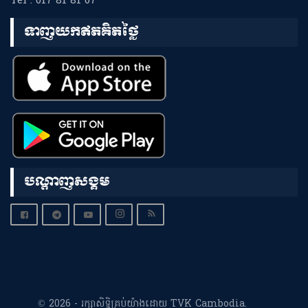
Tel : 017 81 81 07
ទាញយកឥតគិតថ្លៃ
បណ្តាញសង្គម
© 2026 - រក្សាសិទ្ធិគ្រប់យ៉ាងដោយ TVK Cambodia.