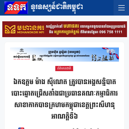
ព័ត៌មានជាតិ
ឯកឧត្តម ម៉ាង ស៊ីណេត ត្រូវបានអង្គសន្និបាត
បោះឆ្នោតជ្រើសតាំងជាប្រធានគណៈកម្មាធិការ
សាខាកាកបាទក្រហមកម្ពុជាខេត្តព្រះសីហនុ
អាណត្តិទី៦