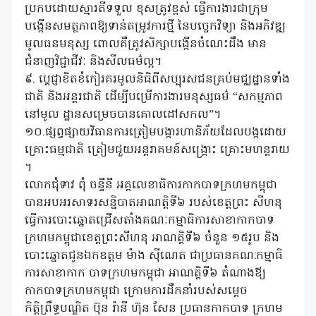
ប្រកបដោយស្មារតីទទួល ខុសត្រូវខ្ពស់ ធ្វើការងារជាក្រុម
បង្កើនសមត្ថភាពឱ្យទាន់តម្រូវការថ្មី នៃបច្ចេកវិទ្យា និងអភិវឌ្ឍ
មូលធនមនុស្ស ពោលគឺត្រូវសិក្សាបង្កើនចំណេះដឹង មាន
ជំនាញវិជ្ជាជីវៈ និងសីលធម៌ល្អ។
៩. បេ្តជ្ញាខិតខំកៀរគរមូលនិធិពីសប្បុរសជនគ្រប់មជ្ឈដ្ឋានទាំង
ជាតិ និងអន្តរជាតិ ដើម្បីបម្រើការងារមនុស្សធម៌ “សកម្មភាព
នៅមូល ដ្ឋានសម្រេចបានគោលដៅសកល”។
១០.ផ្សព្វផ្សាយវិធានការត្រៀមបង្ការហានិភ័យដែលបង្កដោយ
គ្រោះធម្មជាតិ ត្រៀមជួយអន្តរាគមន៍សង្គ្រោះ គ្រោះមហន្តរាយ
។
លោកជុំទាវ ពុំ ចន្ទីនី អគ្គលេខាធិការកាកបាទក្រហមកម្ពុជា
បានអបអរសាទរសន្និបាតអាណត្តិទី៦ របស់ខេត្តព្រះ សីហនុ
ធ្វើការបោះឆ្នោតជ្រើសតាំងគណៈកម្មាធិការសាខាកាកបាទ
ក្រហមកម្ពុជាខេត្តព្រះសីហនុ អាណត្តិទី៦ ចំនួន ១៥រូប និង
បោះឆ្នោតជូនឯកឧត្តម ម៉ាង ស៊ីណេត ជាប្រធានគណ:កម្មាធិ
ការសាខាកាក បាទក្រហមកម្ពុជា អាណត្តិទី៦ តំណាងឪ្យ
កាកបាទក្រហមកម្ពុជា ក្រោមការដឹកនាំរបស់សម្តេច
កិត្តិព្រឹទ្ធបណ្ឌិត ប៊ុន រ៉ានី ហ៊ុន សែន ប្រធានកាកបាទ ក្រហម