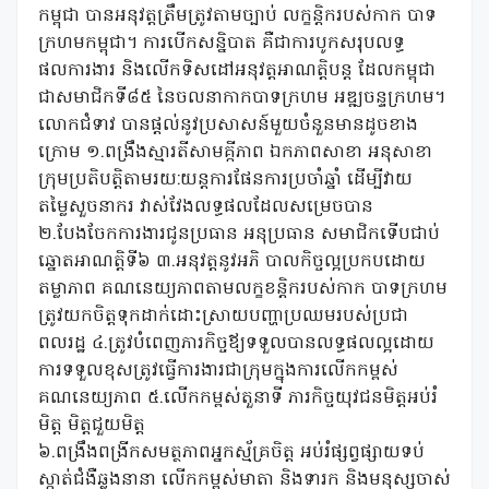
កម្ពុជា បានអនុវត្តត្រឹមត្រូវតាមច្បាប់ លក្ខន្តិករបស់កាក បាទ
ក្រហមកម្ពុជា។ ការបើកសន្និបាត គឺជាការបូកសរុបលទ្ធ
ផលការងារ និងលើកទិសដៅអនុវត្តអាណត្តិបន្ត ដែលកម្ពុជា
ជាសមាជិកទី៨៥ នៃចលនាកាកបាទក្រហម អឌ្ឍចន្ទក្រហម។
លោកជំទាវ បានផ្តល់នូវប្រសាសន៍មួយចំនួនមានដូចខាង
ក្រោម ១.ពង្រឹងស្មារតីសាមគ្កីភាព ឯកភាពសាខា អនុសាខា
ក្រុមប្រតិបត្តិតាមរយ:យន្តការផែនការប្រចាំឆ្នាំ ដើម្បីវាយ
តម្លៃសួចនាករ វាស់វែងលទ្ធផលដែលសម្រេចបាន
២.បែងចែកការងារជូនប្រធាន អនុប្រធាន សមាជិកទើបជាប់
ឆ្នោតអាណត្តិទី៦ ៣.អនុវត្តនូវអភិ បាលកិច្ចល្អប្រកបដោយ
តម្លាភាព គណនេយ្យភាពតាមលក្ខខន្តិករបស់កាក បាទក្រហម
ត្រូវយកចិត្តទុកដាក់ដោះស្រាយបញ្ហាប្រឈមរបស់ប្រជា
ពលរដ្ឋ ៤.ត្រូវបំពេញភារកិច្ចឪ្យទទួលបានលទ្ធផលល្អដោយ
ការទទួលខុសត្រូវធ្វើការងារជាក្រុមក្នុងការលើកកម្ពស់
គណនេយ្យភាព ៥.លើកកម្ពស់តួនាទី ភារកិច្ចយុវជនមិត្តអប់រំ
មិត្ត មិត្តជួយមិត្ត
៦.ពង្រឹងពង្រីកសមត្ថភាពអ្នកស្ម័គ្រចិត្ត អប់រំផ្សព្វផ្សាយទប់
ស្កាត់ជំងឺឆ្លងនានា លើកកម្ពស់មាតា និងទារក និងមនុស្សចាស់