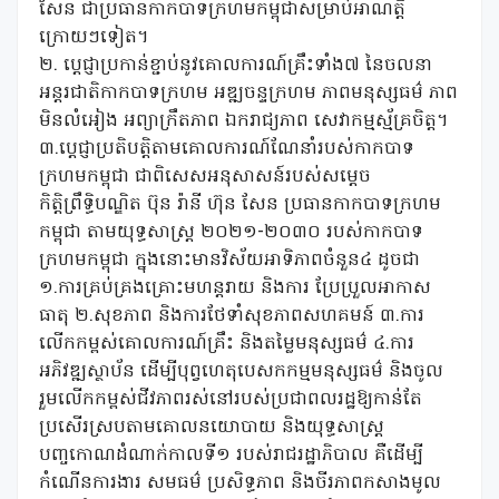
សែន ជាប្រធានកាកបាទក្រហមកម្ពុជាសម្រាប់អាណត្តិ
ក្រោយៗទៀត។
២. ប្តេជ្ញាប្រកាន់ខ្ជាប់នូវគោលការណ៍គ្រឹះទាំង៧ នៃចលនា
អន្តរជាតិកាកបាទក្រហម អឌ្ឍចន្ទក្រហម ភាពមនុស្សធម៌ ភាព
មិនលំអៀង អព្យាក្រឹតភាព ឯករាជ្យភាព សេវាកម្មស្ម័គ្រចិត្ត។
៣.ប្តេជ្ញាប្រតិបត្តិតាមគោលការណ៍ណែនាំរបស់កាកបាទ
ក្រហមកម្ពុជា ជាពិសេសអនុសាសន៍របស់សម្ដេច
កិត្តិព្រឹទ្ធិបណ្ឌិត ប៊ុន រ៉ានី ហ៊ុន សែន ប្រធានកាកបាទក្រហម
កម្ពុជា តាមយុទ្ធសាស្ត្រ ២០២១-២០៣០ របស់កាកបាទ
ក្រហមកម្ពុជា ក្នុងនោះមានវិស័យអាទិភាពចំនួន៤ ដូចជា
១.ការគ្រប់គ្រងគ្រោះមហន្តរាយ និងការ ប្រែប្រួលអាកាស
ធាតុ ២.សុខភាព និងការថែទាំសុខភាពសហគមន៍ ៣.ការ
លើកកម្ពស់គោលការណ៍គ្រឹះ និងតម្លៃមនុស្សធម៌ ៤.ការ
អភិវឌ្ឍស្ថាប័ន ដើម្បីបុព្វហេតុបេសកកម្មមនុស្សធម៌ និងចូល
រួមលើកកម្ពស់ជីវភាពរស់នៅរបស់ប្រជាពលរដ្ឋឱ្យកាន់តែ
ប្រសើរស្របតាមគោលនយោបាយ និងយុទ្ធសាស្រ្ត
បញ្ចកោណដំណាក់កាលទី១ របស់រាជរដ្ឋាភិបាល គឺដើម្បី
កំណើនការងារ សមធម៌ ប្រសិទ្ធភាព និងចីរភាពកសាងមូល