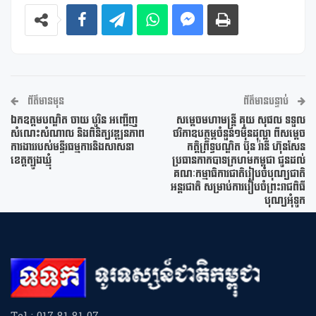
ព័ត៌មានមុន
ព័ត៌មានបន្ទាប់
ឯកឧត្តមបណ្ឌិត ចាយ បូរិន អញ្ជើញ
សម្តេចមហាមន្ត្រី គុយ សុផល ទទួល
សំណេះសំណាល និងពិនិត្យវឌ្ឍនភាព
ថវិកាឧបត្ថម្ភចំនួន១មុឺនដុល្លា ពីសម្តេច
ការងាររបស់មន្ទីរធម្មការនិងសាសនា
កត្តិព្រឹទ្ធបណ្ឌិត ប៊ុន រ៉ានី ហ៊ុនសែន
ខេត្តត្បូងឃ្មុំ
ប្រធានកាកបាទក្រហមកម្ពុជា ជូនដល់
គណៈកម្មាធិការជាតិរៀបចំបុណ្យជាតិ
អន្តរជាតិ សម្រាប់ការរៀបចំព្រះរាជពិធី
បុណ្យអុំទូក