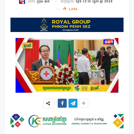
ចេញផ្សាយ
ថ្ងៃទី 13 ខែ វច្ឆិកា ឆ្នាំ 2024
ដោយ
ប្រុស អាន
1,086