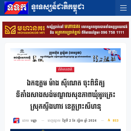
ព័ត៌មានជាតិ
ឯកឧត្តម ម៉ាង ស៊ីណេត ចុះពិនិត្យ
ទីតាំងសាងសង់មណ្ឌលសុខភាពឃុំអូរត្រេះ
ស្រុកស្ទឹងហាវ ខេត្តព្រះសីហនុ
ចេញផ្សាយ
ថ្ងៃទី 2 ខែ វច្ឆិកា ឆ្នាំ 2024
853
ដោយ
បញ្ញា