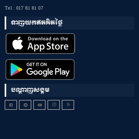
Tel : 017 81 81 07
ទាញយកឥតគិតថ្លៃ
បណ្តាញសង្គម