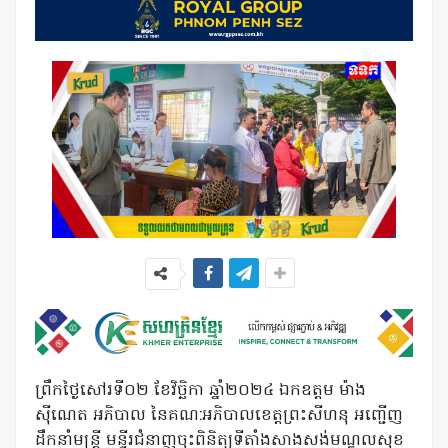
ព្រឹកថ្ងៃសៅរទី០២ ខែវិច្ឆិកា ឆ្នាំ២០២៤ ឯកឧត្តម ម៉ាង
ស៊ីណេត អភិបាល នៃគណ:អភិបាលខេត្តព្រះសីហនុ អញ្ជើញ
ដឹកនាំមន្ត្រី មន្ទីរជំនាញចុះពិនិត្យទីតាំងសាងសង់មណ្ឌលសុខ