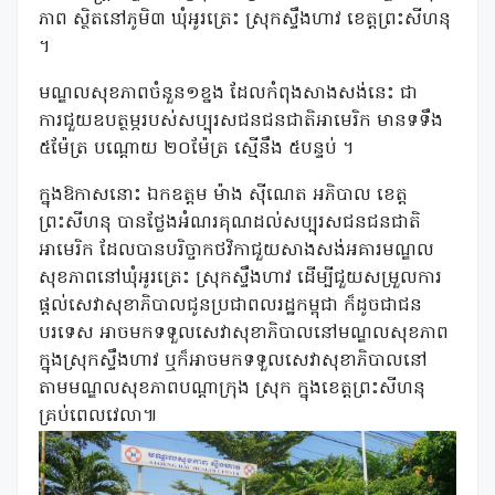
ភាព ស្ថិតនៅភូមិ៣ ឃុំអូរត្រេះ ស្រុកស្ទឹងហាវ ខេត្តព្រះសីហនុ
។
មណ្ឌលសុខភាពចំនួន១ខ្នង ដែលកំពុងសាងសង់នេះ ជា
ការជួយឧបត្ថម្ភរបស់សប្បុរសជនជនជាតិអាមេរិក មានទទឹង
៥ម៉ែត្រ បណ្តោយ ២០ម៉ែត្រ ស្មើនឹង ៥បន្ទប់ ។
ក្នុងឱកាសនោះ ឯកឧត្តម ម៉ាង ស៊ីណេត អភិបាល ខេត្ត
ព្រះសីហនុ បានថ្លែងអំណរគុណដល់សប្បុរសជនជនជាតិ
អាមេរិក ដែលបានបរិច្ចាកថវិកាជួយសាងសង់អគារមណ្ឌល
សុខភាពនៅឃុំអូរត្រេះ ស្រុកស្ទឹងហាវ ដើម្បីជួយសម្រួលការ
ផ្តល់សេវាសុខាភិបាលជូនប្រជាពលរដ្ឋកម្ពុជា ក៏ដូចជាជន
បរទេស អាចមកទទួលសេវាសុខាភិបាលនៅមណ្ឌលសុខភាព
ក្នុងស្រុកស្ទឹងហាវ ឬក៏អាចមកទទួលសេវាសុខាភិបាលនៅ
តាមមណ្ឌលសុខភាពបណ្តាក្រុង ស្រុក ក្នុងខេត្តព្រះសីហនុ
គ្រប់ពេលវេលា៕