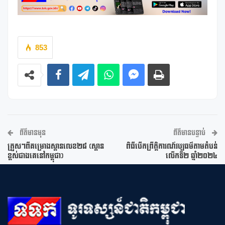
853
ព័ត៌មានមុន
ព័ត៌មានបន្ទាប់
ត្រួសៗពីគម្រោងស្ពានលេខ២៨ (ស្ពាន
ពិធីបើកព្រឹត្តិការណ៍វប្បធម៌តាមតំបន់
ខ្ពស់ជាងគេនៅកម្ពុជា)
លើកទី២ ឆ្នាំ២០២៤