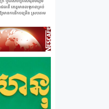
ចក្រ ឬជាសហគ្រាសធុនមធ្យម
ជធានី ខេត្តមានលទ្ធភាពគ្រប់
មិឪ្យមានការរីកចម្រើន ស្របតាម