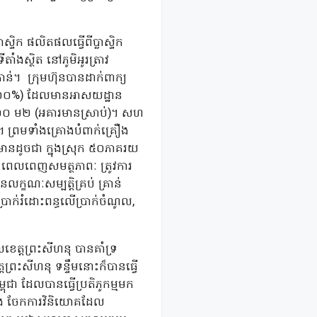
្ទិក ផលិតផលធ្វើពីប្លាស្ទិក
ាំងស្ថិត នៅភូមិអូរត្រាវ
្រាន់។ ក្រុមហ៊ុនបានដាក់ពាក្យ
េស ១០០%) ដែលមានអាសយដ្ឋាន
.២០០ ម២ (អគារមានស្រាប់)។ សហ
។ ព្រមទាំងគ្រោងបំពាក់គ្រឿង
ាមានដូចជា ក្នុងស្រុក ៥០ភាគរយ
់ ពេលពេញសមត្ថភាពៈ ត្រូវការ
្ខណៈសម្បត្តិគ្រប់ គ្រាន់
ក់រំដោះពន្ធលើប្រាក់ចំណូល,
ខេត្តព្រះសីហនុ បានគាំទ្រ
ព្រះសីហនុ ទន្ទឹមនោះក៏បានធ្វើ
្ពុជា ដែលបានធ្វើប្រតិភូកម្មមក
វបែង ចែកការវិនិយោគដែល