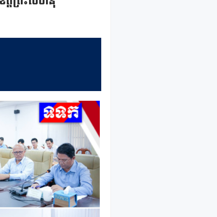
េត្តព្រះសីហនុ