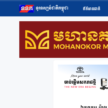
ព័ត៌មានជាតិ