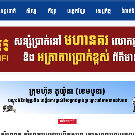
អន្តរជាតិ
សិល្ប​:
កីឡា
បច្ចេកវិទ្យា
សេដ្ឋកិច្ច
ទំនាក់ទ
ព័ត៌មានជាតិ