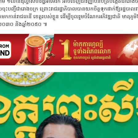
ម ១លានដុល្លាសហរដ្ឋអាមេរិក អាចចេញជាវិញ្ញាបនបត្របង្កើតជារោង
ះបញ្ចីជារោងចក្រ ព្រោះរាជរដ្ឋាភិបាលបានយកចិត្តទុកដាក់ឪ្យរដ្ឋបាលរា
ោគមកកាន់រាជធានី ខេត្តរបស់ខ្លួន ដើម្បីចូលរួមចំណែកអភិវឌ្ឍជាតិ មាតុភូ
្នាំ២០៣០ និងឆ្នាំ២០៥០ ៕