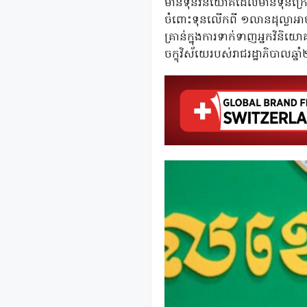
មានទុនវិនិយោគដែលមានទុនក្រោ
ចំពោះទុនលើកពី ១លានដុល្លាអាចចុ
គ្រាន់ក្នុងការទាក់ទាញអ្នកវិនិយ
ចក្ខុវិស័យេរបស់រាជរដ្ឋាភិបាលឆ