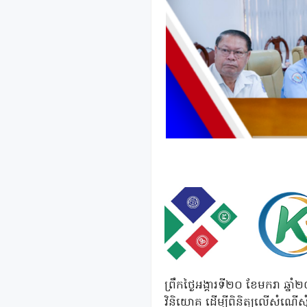
ព្រឹកថ្ងៃអង្គារទី២០ ខែមករា ឆ្
វិនិយោគ ដើម្បីពិនិត្យលើសំណើសុំបង