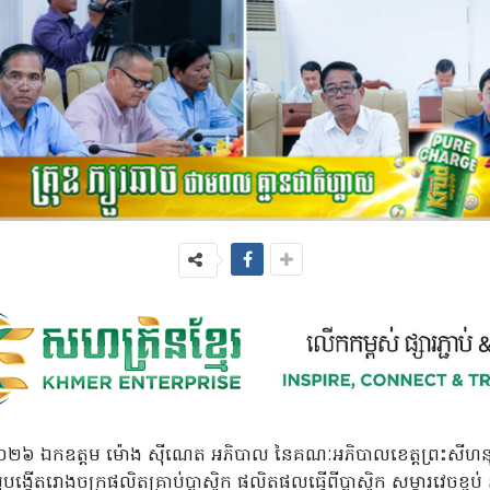
នាំ២០២៦ ឯកឧត្តម ម៉ោង ស៊ីណេត អភិបាល នៃគណៈអភិបាលខេត្តព្រះសីហនុ ដឹ
្កើតរោងចក្រផលិតគ្រាប់ប្លាស្ទិក ផលិតផលធ្វើពីប្លាស្ទិក សម្ភារវេចខ្ចប់ ន