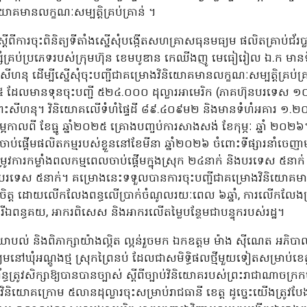
និយោគមានលក្ខណៈសម្បត្តិគ្រប់គ្រាន់ ។
រចុះពិនិត្យទីតាំងស្នើសុំបង្កើតសហគ្រាសធុនមធ្យម ផលិតគ្រាប់ជ័រប្លាស
់បន្សំគ្រប់ប្រភេទរបស់ក្រុមហ៊ុន ខេមបូឌាន កេឈីងញូ មេធៀរៀល ឯ.ក មានទីត
ព្រះសីហនុ ដើម្បីស្នើសុំចុះបញ្ជីជាគម្រោងវិនិយោគមានលក្ខណៈសម្បត្តិគ្រប់គ
នាំ២០២៥ ដែលមានទុនចុះបញ្ជី ៥២៤.០០០ ដុល្លារអាមេរិក (ភាគហ៊ុនបរទ
្តព្រះសីហនុ។ វិនិយោគលើទំហំផ្ទៃដី ៨៩.៤០៩ម២ និងមានទំហំអគារ ១
កាលពី ខែធ្នូ ឆ្នាំ២០២៥ គ្រោងបញ្ចប់ការសាងសង់ ខែកុម្ភៈ ឆ្នាំ ២០២៦
ិងចាប់ផ្តើមផលិតកម្មរបស់ខ្លួននៅខែមីនា ឆ្នាំ២០២៦ ចំពោះទីផ្សារនាំចេញ
វការកម្លាំងពលកម្មពេលចាប់ផ្តើមក្នុងស្រុក ២៤នាក់ និងបរទេស ៥នាក
ក់ បរទេស ៥នាក់។ គម្រោងនេះទទួលបានការចុះបញ្ជីជាគម្រោងវិនិយោគមានលក
ត្ត ដោយលើកលែងពន្ធលើប្រាក់ចំណូលរយៈពេល ៦ឆ្នាំ, ការលើកលែងប្រា
រីឯពន្ធគយ, អាករពិសេស និងអាករលើតម្លៃបន្ថែមជាបន្ទុករបស់រដ្ឋ។
ិយោបល់ និងពិភាក្សាយ៉ាងល្អិត ល្អន់រួចមក ឯកឧត្តម ម៉ាង ស៊ីណេត អភិបាល
ៅឃុំអណ្តូងថ្ម ស្រុកព្រៃនប់ ដែលជាសមិទ្ធិផលថ្មីមួយទៀតសម្រាប់ខេត្ត
ន្ធត្រូវសិក្សាឱ្យបានបានច្បាស់ ស្តីពីច្បាប់វិនិយោគរបស់ព្រះរាជាណាចក្រកម
ុនវិនិយោគក្រោម ៥លានដុល្លារចុះសម្រាប់រាជធានី ខេត្ត ដូច្នេះយើងត្រូ