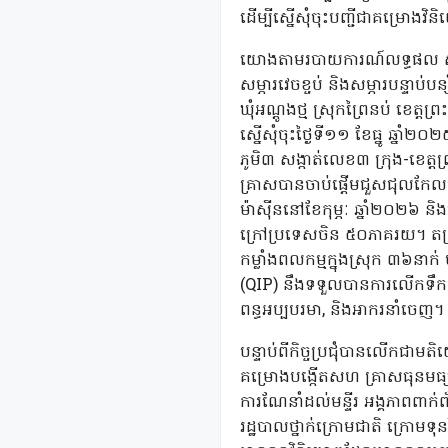
ដើម្បីស្នើសុំចុះបញ្ជីជាគម្រោងវិ
យោងតាមរបាយការណ៍លទ្ធផល ស្តីពីកា
សម្ភារវេចខ្ចប់ និងសម្ភារបន្ទាប
ឃុំអណ្តូងថ្ម ស្រុកព្រៃនប់ ខេត្ត
ស្នើសុំចុះថ្ងៃទី១១ ខែធ្នូ ឆ្
ភូមិ៣ សង្កាត់លេខ៣ ក្រុង-ខេត
គ្រាសបានចាប់ផ្តើមជួសជុលកែលម្អ
ម៉ាស៊ីននៅខែកុម្ភៈ ឆ្នាំ២០២៦ ន
ក្រៅប្រទេសចិន ៥០ភាគរយ។ តម្រូ
កម្លាំងពលកម្មក្នុងស្រុក ៣៦នា
(QIP) នឹងទទួលបានការលើកទឹកចិ
ពន្ធអប្បបរមា, និងអាករនាំចេញ។ 
បន្ទាប់ពីកិច្ចប្រជុំបានលើកជាមត
គម្រោងបង្កើតសហ គ្រាសធុនមធ្យមន
ការណែនាំដល់មន្ទីរ អង្គភាពពាក់ព័
រដ្ឋបាលថ្នាក់ក្រោមជាតិ ក្រោមទ