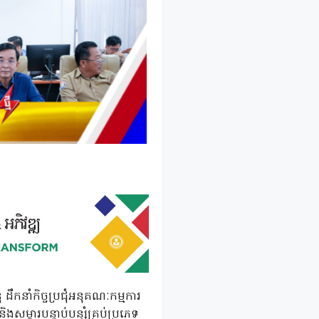
កនាំកិច្ចប្រជុំអនុគណៈកម្មការ
ិងសម្ភារបន្ទាប់បន្សំគ្រប់ប្រភេទ