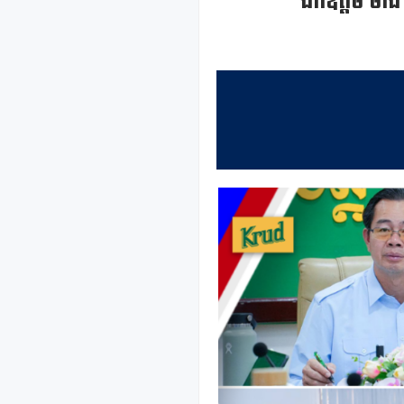
ឯកឧត្តម ម៉ាង