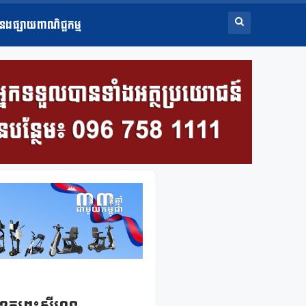
ំនងផ្សាយពាណិជ្ជកម្ម