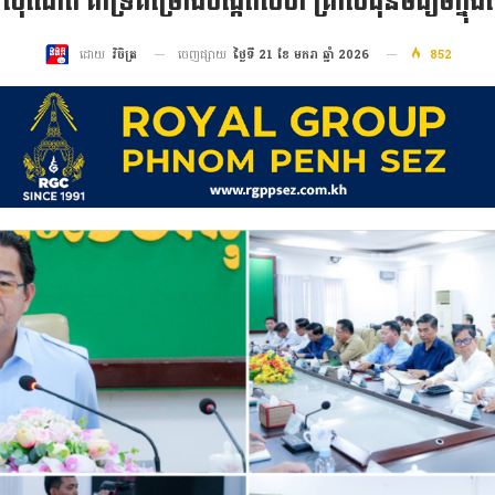
 ស៊ីណេត គាំទ្រគម្រោងបង្កើតសហ គ្រាសធុនមធ្យមក្នុងខ
ចេញផ្សាយ
ថ្ងៃទី 21 ខែ មករា ឆ្នាំ 2026
852
ដោយ
វិចិត្រ