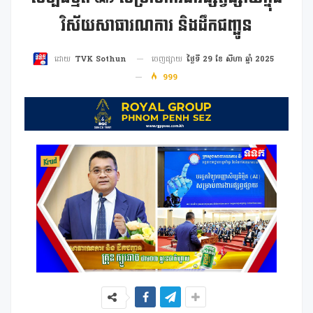
វិស័យសាធារណការ និងដឹកជញ្ជូន
ចេញផ្សាយ
ថ្ងៃទី 29 ខែ សីហា ឆ្នាំ 2025
ដោយ
TVK Sothun
999