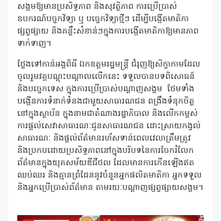
សង្គមឱ្យមានប្រសិទ្ធភាព និងសុវត្ថិភាព ការប្រើប្រាស់
ឧបករណ៍បច្ចកវិទ្យា ឬ បច្ចេកវិទ្យាថ្មីៗ ដើម្បីបង្កើតមាតិកា
ផ្សព្វផ្សាយ និងគន្លឹះសំខាន់ៗក្នុងការបង្កើតមាតិកាឱ្យមានភាព
ទាក់ទាញ។
ថ្លែងទៅកាន់អង្គពិធី ឯកឧត្តមរដ្ឋមន្រ្តី ជំរុញឱ្យសិក្ខាកាមដែល
ចូលរួមវគ្គបណ្តុះបណ្តាលលើកនេះ ទទួលបានបទពិសោធន៍
និងបច្ចេកទេស ក្នុងការប្រើប្រាស់បណ្តាញសង្គម
ថែមទាំង
បង្កើនការទំនាក់ទំនងជាមួយសាធារណជន ពង្រឹងទំនុកចិត្ត
នៅក្នុងស្ថាប័ន ក្នុងនាមជាតំណាងរដ្ឋាភិបាល និងលើកកម្ពស់
ការផ្តល់សេវាសាធារណៈជូនសាធារណជន ដោះស្រាយកង្វល់
សាធារណៈ និងផ្ដល់ព័ត៌មានរហ័សទាន់ពេលវេលាត្រឹមត្រូវ
និងប្រកបដោយប្រសិទ្ធភាពនៅក្នុងបរិបទនៃការចែករំលែក
ព័ត៌មានក្នុងយុគសម័យឌីជីថល ដែលមានការកើនឡើងឥត
ឈប់ឈរ និងគ្មានព្រំដែននូវចំនួនអ្នកផលិតមាតិកា អ្នកទទួល
និងអ្នកប្រើប្រាស់ព័ត៌មាន តាមរយៈបណ្តាញផ្សព្វផ្សាយសង្គម។