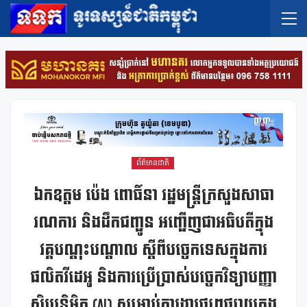
ព័ត៌មានជាតិ
ឯកឧត្តម ប៉េង ពោធិ៍នា រដ្ឋមន្ត្រីក្រសួងសាធា
រណការ និងដឹកជញ្ជូន អញ្ជើញជាអធិបតីក្នុង
វគ្គបណ្តុះបណ្តាល ស្តីពីបច្ចេកទេសក្នុងការ
ផលិតវីដេអូ និងការប្រើប្រាស់បច្ចេកវិទ្យាបញ្ញា
សិប្បនិម្មិត (AI) សម្រាប់ការងារផ្សព្វផ្សាយក្នុង