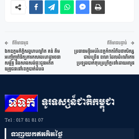
ព័ត៌មានមុន
ព័ត៌មានបន្ទាប់
ឯកឧត្តមកិត្តិសង្គហបណ្ឌិត គន់ គីម
ប្រធានមន្ទីរអប់រំខេត្តកំពតរំពឹងថាសិស្ស
អញ្ជើញពិនិត្យការកសាងហេដ្ឋារចនា
ជាប់ច្រើន ខណៈដែលដំណើរការ
សម្ព័ន្ធ និងសាងសង់ផ្ទះជូនអតីត
ប្រឡងបាក់ឌុបប្រព្រឹត្តទៅដោយរលូន
យុទ្ធជននៅខេត្តបាត់ដំបង
Tel : 017 81 81 07
ទាញយកឥតគិតថ្លៃ