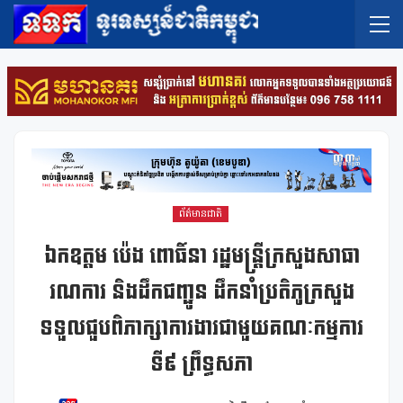
ព័ត៌មានជាតិ
ឯកឧត្តម ប៉េង ពោធិ៍នា រដ្ឋមន្ត្រីក្រសួងសាធា
រណការ និងដឹកជញ្ជូន ដឹកនាំប្រតិភូក្រសួង
ទទួលជួបពិភាក្សាការងារជាមួយគណៈកម្មការ
ទី៩ ព្រឹទ្ធសភា