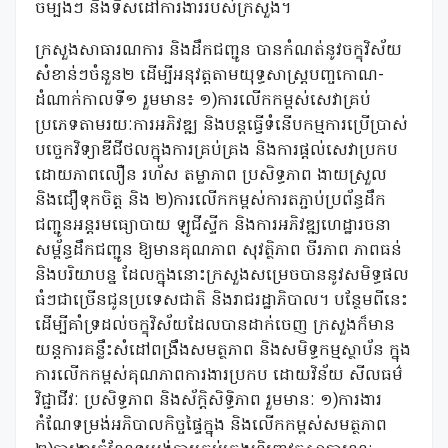
ចម្បងៗ និងទិសដៅការងាររបស់ក្រសួង។
ក្រសួងសាធារណការ និងដឹកជញ្ជូន បានកំណត់នូវចក្ខុវិស័យ
សំខាន់ៗចំនួន២ ដើម្បីអនុវត្តតាមយុទ្ធសាស្ត្របញ្ចកោណ-
ដំណាក់កាលទី១ រួមមាន៖ ១)ការលើកកម្ពស់សេវាគ្រប់
ប្រភេទតាមរយៈការអភិវឌ្ឍ និងបន្តធ្វើទំនើបកម្មការប្រើប្រាស់
បច្ចេកវិទ្យាឌីជីថលក្នុងការគ្រប់គ្រង និងការផ្តល់សេវាប្រកប
ដោយភាពលឿន រហ័ស តម្លាភាព ប្រសិទ្ធភាព ងាយស្រួល
និងជឿទុកចិត្ត និង ២)ការលើកកម្ពស់ការតភ្ជាប់ប្រព័ន្ធដឹក
ជញ្ជូនអន្តរមធ្យោបាយ ឡូជីស្ទីក និងការអភិវឌ្ឍហេដ្ឋារចនា
សម្ព័ន្ធដឹកជញ្ជូន ឱ្យមានគុណភាព សុវត្ថិភាព ចីរភាព ភាពធន់
និងបរិយាបន្ន ដែលក្នុងនោះក្រសួងសម្រេចបាននូវសមិទ្ធផល
ធំៗជាច្រើនជូនប្រទេសជាតិ និងរាជរដ្ឋាភិបាល។ បន្ថែមពីនេះ
ដើម្បីគាំទ្រដល់ចក្ខុវិស័យដែលបានដាក់ចេញ ក្រសួងក៏មាន
យន្តការគន្លឹះសំដៅពង្រឹងសមត្ថភាព និងសមិទ្ធកម្មស្ថាប័ន ក្នុង
ការលើកកម្ពស់គុណភាពការងារប្រកប ដោយវិន័យ សីលធម៌
វិជ្ជាជីវៈ ប្រសិទ្ធភាព និងស័ក្តិសិទ្ធិភាព រួមមានៈ ១)ការងារ
កំណែទម្រង់អភិបាលកិច្ចផ្ទៃក្នុង និងលើកកម្ពស់សមត្ថភាព