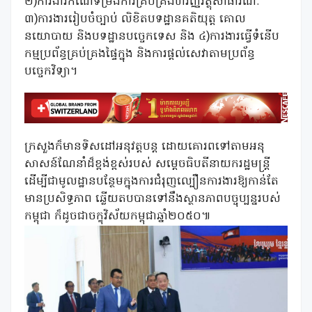
២)ការងារកំណែទម្រង់ការគ្រប់គ្រងហិរញ្ញវត្ថុសាធារណៈ
៣)ការងាររៀបចំច្បាប់ លិខិតបទដ្ឋានគតិយុត្ត គោល
នយោបាយ និងបទដ្ឋានបច្ចេកទេស និង ៤)ការងារធ្វើទំនើប
កម្មប្រព័ន្ធគ្រប់គ្រងផ្ទៃក្នុង និងការផ្តល់សេវាតាមប្រព័ន្ធ
បច្ចេកវិទ្យា។
ក្រសួងក៏មានទិសដៅអនុវត្តបន្ត ដោយគោរពទៅតាមអនុ
សាសន៍ណែនាំដ៏ខ្ពង់ខ្ពស់របស់ សម្ដេចធិបតីនាយករដ្ឋមន្ត្រី
ដើម្បីជាមូលដ្ឋានបន្ថែមក្នុងការជំរុញល្បឿនការងារឱ្យកាន់តែ
មានប្រសិទ្ធភាព ឆ្លើយតបបានទៅនឹងស្ថានភាពបច្ចុប្បន្នរបស់
កម្ពុជា ក៏ដូចជាចក្ខុវិស័យកម្ពុជាឆ្នាំ២០៥០៕