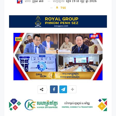
ចេញផ្សាយ
ថ្ងៃទី 19 ខែ កុម្ភៈ ឆ្នាំ 2026
ដោយ
ប្រុស អាន
765