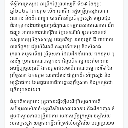
ទីស្ដីការក្រសួង៖ នាព្រឹកថ្ងៃព្រហស្បតិ៍ ទី១៩ ខែកុម្ភៈ
ឆ្នាំ២០២៦ ឯកឧត្តម ប៉េង ពោធិ៍នា រដ្ឋមន្រ្តីក្រសួងសាធា
រណការ និងដឹកជញ្ជូន បានដឹកនាំប្រតិភូក្រសួង ទទួលជួប
ពិភាក្សាការងារជាមួយប្រតិភូគណៈកម្មការសាធារណការ ដឹក
ជញ្ជូន អាកាសចរណ៍ស៊ីវិល ប្រៃសណីយ៍ ទូរគមនាគមន៍
ឧស្សាហកម្ម វិទ្យាសាស្ត្រ បច្ចេកវិទ្យា នវានុវត្តន៍ រ៉ែ ថាមពល
ពាណិជ្ជកម្ម រៀបចំដែនដី នគរូបនីយកម្ម និងសំណង់
(គណៈកម្មការទី៩) ព្រឹទ្ធសភា ដែលដឹកនាំដោយ ឯកឧត្តម អ៊ុ
សារឹទ្ធ ប្រធានគណៈកម្មការ។ ជំនួបពិភាក្សានេះក៏មានការ
អញ្ជើញចូលរួមពី ឯកឧត្តមជាសមាជិកគណៈកម្មការទី៩ នៃ
ព្រឹទ្ធសភា ឯកឧត្តម លោកជំទាវ ជាថ្នាក់ដឹកនាំក្រសួង និង
មន្ត្រីរាជការ នៃអគ្គលេខាធិការដ្ឋានព្រឹទ្ធសភា និងក្រសួងជា
ច្រើនរូបផងដែរ។
ជំនួបពិភាក្សានេះ ត្រូវបានធ្វើឡើងដើម្បីស្វែងយល់ពី
សមិទ្ធផលសំខាន់ៗក្នុងវិស័យសាធារណការ និងដឹកជញ្ជូន ក៏
ដូចជាស្ថានភាពមន្រ្តីរាជការ រចនាសម្ព័ន្ធក្រសួង ចក្ខុវិស័យ
របស់ក្រសួង យន្តការគន្លឹះគាំទ្រដល់ចក្ខុវិស័យ បញ្ហាប្រឈម