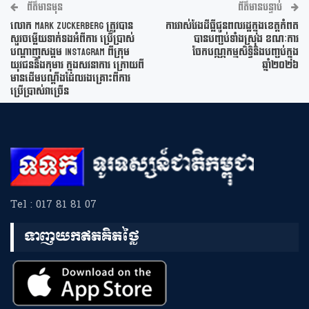
ព័ត៌មានមុន
ព័ត៌មានបន្ទាប់
លោក Mark Zuckerberg ត្រូវបាន
ការវាស់វែងដីធ្លីជូនពលរដ្ឋក្នុងខេត្តកំពត
សួរចម្លើយទាក់ទងអំពីការ ប្រើប្រាស់
បានបញ្ចប់ទាំងស្រុង ខណៈការ
បណ្តាញសង្គម Instagram ពីក្រុម
ចែកបណ្ណកម្មសិទ្ធិនិងបញ្ចប់ក្នុង
យុវជននិងកុមារ ក្នុងសវនាការ ក្រោយពី
ឆ្នាំ២០២៦
មានដើមបណ្តឹងដែលរងគ្រោះពីការ
ប្រើប្រាស់វាច្រើន
Tel : 017 81 81 07
ទាញយកឥតគិតថ្លៃ