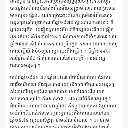
ឯកឧត្តម បានធ្វើរំលឹកពីប្រវត្តិសាស្រ្តមួយចំនួនដែលកម្ពុជា
បានឆ្លងកាត់ជាច្រើនតាំងពីសម័យសង្គ្រាម រហូតដល់ប្រទេស
មានសុខសន្តិភាព ដោយក្នុងនោះបើពិនិត្យមើលអំពីធនធាន
មនុស្សរបស់កម្ពុជាកាលពីឆ្នាំ១៩៧៩ ស្ថានភាពកាលនោះ គឺ
អ្នកចេះច្រើន បង្រៀនអ្នកចេះតិច ហើយអ្នកចេះតិចបង្រៀន
អ្នកអត់ចេះ គឺពិតជាលំបាក ។ ដំណាក់កាលពីឆ្នាំ១៩៧៩ ដល់
ឆ្នាំ១៩៩៣ គឺជាដំណាក់កាលពង្រឹងខ្លួន កសាងធនធានមនុស្ស
ដោយធ្វើយ៉ាងមិចឲ្យមានអ្នកចេះដឹងច្រើន ។ ពីឆ្នាំ១៩៩៣
ដល់ឆ្នាំ១៩៩៨ ជាដំណាក់កាលនៃការពង្រីកការអភិវឌ្ឈ
ធនធានមនុស្ស ។
ចាប់ពីឆ្នាំ១៩៩៨ ដល់ឆ្នាំ២០២៣ គឺជាដំណាក់កាលនៃការ
ពង្រឹងបរិមាណ និងគុណភាព ដែលនិយាយពីមូលធុនមនុស្ស
សំដៅលើមនុស្សដែលជាធនធាន មានចំណេះដឹង មាន
សមត្ថភាព ស្នាដៃ និងសុខភាព ។ ដូច្នេះបើពិនិត្យជារួមក្នុង
ដំណើររយៈពេលជាង ៤០ឆ្នាំនេះ គឺកម្ពុជាបានកសាងប្រទេស
ចាប់តាំងពីបាតដៃទទេ ព្រោះអ្នកចេះដឹងដែលមាននៅមុន
ឆ្នាំ១៩៧៩ ត្រូវបានខ្មែរក្រហមសំលាប់ចោល ។ ឯកឧត្តម
បានគូសបញ្ជាក់ថា ដោយកិច្ចខិតខំប្រឹងប្រែងរបស់ថ្នាក់នាំ