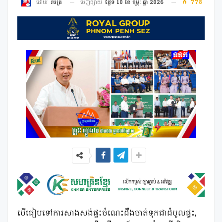
ចេញផ្សាយ
ថ្ងៃទី 10 ខែ កុម្ភៈ ឆ្នាំ 2026
778
ដោយ
វិចិត្រ
បើធៀបទៅការសាងសង់ផ្ទះចំណេះដឹងចាត់ទុកជាដំបូលផ្ទះ,