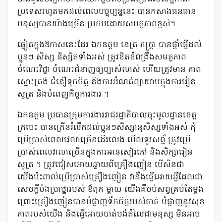
ប្រទេសរហូតមកដល់ពេលបច្ចុប្បន្ននេះ បានកសាងធនធាន
មនុស្សបានយ៉ាងច្រើន ប្រកបដោយសមត្ថភាពខ្ពស់។
ឆ្លៀតក្នុងឱកាសនេះដែរ ឯកឧត្តម នេត្រ ភក្ត្រា បានផ្តាំផ្ញើដល់
ប្អូនៗ សិស្ស និស្សិតទាំងអស់ ត្រូវខិតខំពង្រឹងសមត្ថភាព
ចំណេះវិជ្ជា ចំណេះជំនាញឲ្យច្បាស់លាស់ ហើយត្រូវមាន ភាព
ស្មោះត្រង់ ជំនឿទុកចិត្ត និងការអំណត់ព្យាយាមក្នុងការរៀន
សូត្រ និងបំពេញកិច្ចការងារ ។
ឯកឧត្តម ប្រធានក្រុមការងាររាជរដ្ឋាភិបាលចុះមូលដ្ឋានខេត្ត
ក្រចេះ បានក្រើនរំលឹកដល់ប្អូនៗសិស្សានុសិស្សទាំងអស់ កុំ
ប្រើប្រាស់ពេលវេលាច្រើនដើរលេង មើលទូរសព្ទ័ ត្រូវប្រើ
ប្រាស់ពេលវាលាច្រើនក្នុងការអានសៀវភៅ និងសិក្សារៀន
សូត្រ ។ ត្រូវជៀសអោយឆ្ងាយពីគ្រឿងញៀន បើសិនជា
យើងប៉ះពាល់ប្រើប្រាស់គ្រឿងញៀន វានឹងធ្វើអោយអ្វីដែលជា
សេចក្តីប៉ងប្រាថ្នារបស់ ឳពុក ម្តាយ យើងគឺចប់សព្វគ្រប់តែម្តង
ព្រោះគ្រឿងញៀនបានបំផ្លាញទឹកចិត្តរបស់គាត់ បំផ្លាញនូវសុខ
ភាពរបស់យើង និងធ្វើអោយបាត់បង់តំលៃជាមនុស្ស មិនអាច