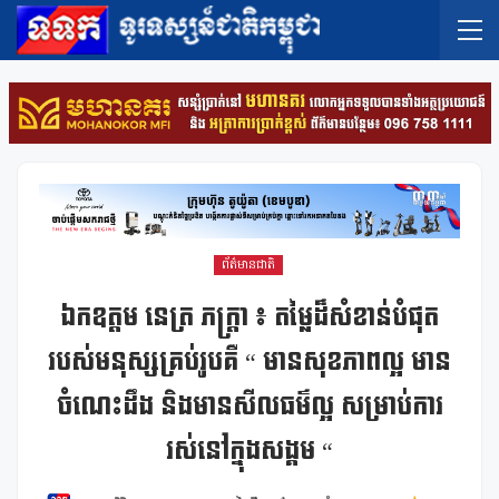
ព័ត៌មានជាតិ
ឯកឧត្តម នេត្រ ភក្រ្តា ៖ តម្លៃដ៏សំខាន់បំផុត
របស់មនុស្សគ្រប់រូបគឺ “ មានសុខភាពល្អ មាន
ចំណេះដឹង និងមានសីលធម៌ល្អ សម្រាប់ការ
រស់នៅក្នុងសង្គម “