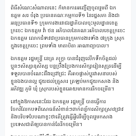
ពិធីសំណេះសំណាលនេះ ក៏មានការអញ្ជើញចូលរួមពី ឯក
ឧត្តម សរ ចំរុង ប្រធានគណៈកម្មការទី១ នៃរដ្ឋសភា និងជា
អនុប្រធានទី១ ក្រុមការងាររាជរដ្ឋាភិបាលចុះមូលដ្ឋានខេត្ត
ក្រចេះ ឯកឧត្តម វ៉ា ថន អភិបាលនៃគណៈអភិបាលខេត្តក្រចេះ
ឯកឧត្តម លោកជំទាវជាប្រធានក្រុមការងារទាំង ៧ក្រុង ស្រុក
ក្នុងខេត្តក្រចេះ ព្រមទាំង មាតាបិតា អាណាព្យាបាល។
ឯកឧត្តម រដ្ឋមន្ត្រី នេត្រ ភក្រ្តា បានជំរុញលើកទឹកចិត្តដល់
ប្អូនៗសិស្សានុសិស្ស បន្តប្រឹងប្រែងការសិក្សារៀនសូត្រដើម្បី
ទទួលបានចំណេះដឹងជ្រៅជ្រះ គឺអាចផ្លាស់ប្តូរវាសនារបស់
ខ្លួនឯងបានល្អ ជួយដល់គ្រួសារ ត្រឡប់មកជួយកសាង និង
អភិវឌ្ឍ ភូមិ ឃុំ ស្រុករបស់ខ្លួនអោយមានការរីកចម្រើន។
នៅក្នុងឱកាសនេះដែរ ឯកឧត្តម រដ្ឋមន្ត្រី បានធ្វើការ
ចែករំលែកបទពិសោធន៍សំខាន់ៗពាក់ពន្ធ័ការសិក្សាស្រាវជ្រាវ
និងបរិបទបែបណាខ្លះថាតើត្រូវធ្វើអ្វីដើម្បីចូលរួមកសាង
ប្រទេសជាតិឲ្យបានកាន់តែរីកចម្រើន។