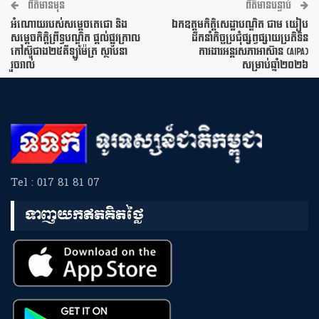
ព័ត៌មានមុន
ព័ត៌មានបន្ទាប់
អំណោយរបស់សម្ដេចតេជោ និង
ឯកឧត្តមកិត្តិសេដ្ឋាបណ្ឌិត ជាម យៀប
សម្ដេចកិត្តិព្រឹទ្ធបណ្ឌិត ផ្តល់ផ្លូវក្រាល
ដឹកនាំកិច្ចប្រជុំផ្សព្វផ្សាយប្រតិទិន
កៅស៊ូជាង២៥គីឡូម៉ែត្រ ស្ថាបនា
ការងារអន្តរសភាអាស៊ាន (AIPA)
រួចរាល់
សម្រាប់ឆ្នាំ២០២៦
Tel : 017 81 81 07
ទាញយកឥតគិតថ្លៃ