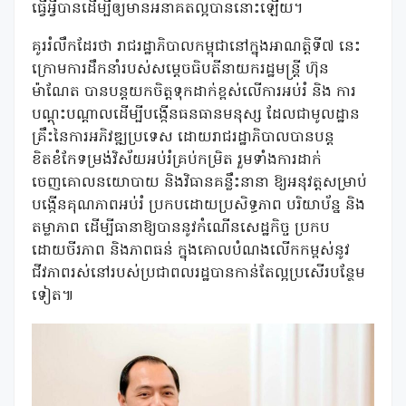
ធ្វើអ្វីបានដើម្បីឲ្យមានអនាគតល្អបាននោះឡើយ។
គូររំលឹកដែរថា រាជរដ្ឋាភិបាលកម្ពុជានៅក្នុងអាណត្តិទី៧ នេះ
ក្រោមការដឹកនាំរបស់សម្តេចធិបតីនាយករដ្ឋមន្ត្រី ហ៊ុន
ម៉ាណែត បានបន្តយកចិត្តទុកដាក់ខ្ពស់លើការអប់រំ និង ការ
បណ្តុះបណ្តាលដើម្បីបង្កើនធនធានមនុស្ស ដែលជាមូលដ្ឋាន
គ្រឹះនៃការអភិវឌ្ឍប្រទេស ដោយរាជរដ្ឋាភិបាលបានបន្ត
ខិតខំកែទម្រង់វិស័យអប់រំគ្រប់កម្រិត រួមទាំងការដាក់
ចេញគោលនយោបាយ និងវិធានគន្លឹះនានា ឱ្យអនុវត្តសម្រាប់
បង្កើនគុណភាពអប់រំ ប្រកបដោយប្រសិទ្ធភាព បរិយាប័ន្ន និង
តម្លាភាព ដើម្បីធានាឱ្យបាននូវកំណើនសេដ្ឋកិច្ច ប្រកប
ដោយចីរភាព និងភាពធន់ ក្នុងគោលបំណងលើកកម្ពស់នូវ
ជីវភាពរស់នៅរបស់ប្រជាពលរដ្ឋបានកាន់តែល្អប្រសើរបន្ថែម
ទៀត៕