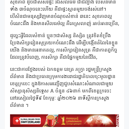
សុខភាព ដូចជាសសរផ្ទះ រីឯសីលធម៍ ជាជញ្ជាំង បើសិនមាន
ទាំង ៣ចំណុចនេះហើយ គឺជាផ្ទះស្អាតមួយចង់រស់នៅ។
បើសិនជាមនុស្សវិញមានចំណុចសំខាន់ ៣នេះ សុខភាពល្អ
ចំណេះដឹង និងមានសីលធម៌ល្អ គឺគេស្រលាញ់ អាប់អានច្រើន,
ដូច្នេះអ្វីដែលសំខាន់ ប្អូនៗជាសិស្ស និស្សិត ត្រូវខិតខំប្រឹង
ប្រែងសិក្សារៀនសូត្រយកចំណេះដឹង ដើម្បីបង្កើនតំលៃនៃខ្លួន
យើង និងមានអនាគតល្អ, ការសិក្សារៀនសូត្រ គឺជាកាតព្វកិច្ច
ដែលត្រូវបំពេញ, ការសិក្សា គឺជាផ្នែកមួយនៃជីវិត,
នេះជាការថ្លែងរបស់ ឯកឧត្តម នេត្រ ភក្ត្រា រដ្ឋមន្ត្រីក្រសួង
ព័ត៌មាន និងជាប្រធានក្រុមការងាររាជរដ្ឋាភិបាលចុះមូលដ្ឋាន
ខេត្តក្រចេះ ក្នុងឱកាសអញ្ជើញជួបសំណេះសំណាលជាមួយ
សិស្សានុសិស្សនិទ្ទេស A ចំនួន ៤៦នាក់ មកពីខេត្តក្រចេះ
នៅរសៀលថ្ងៃទី៩ ខែកុម្ភៈ ឆ្នាំ២០២៦ នាទីស្តីការក្រសួង
ព័ត៌មាន ។