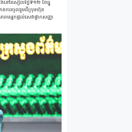
វើឡើងនៅរសៀលថ្ងៃទី១២ ខែធ្នូ
មានការចូលរួមពីក្រុមហ៊ុន
គមអ្នកផ្ដល់សេវាផ្លាកសញ្ញា