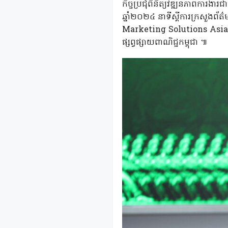
កិច្ចប្រជុំពិនិត្យវឌ្ឍនភាពការងា
ឆ្នាំ២០២៤ នាទីស្តីការក្រសួងព័ត៌
Marketing Solutions Asia, Lt
ផ្សព្វផ្សាយពាណិជ្ជកម្ពុជា ៕