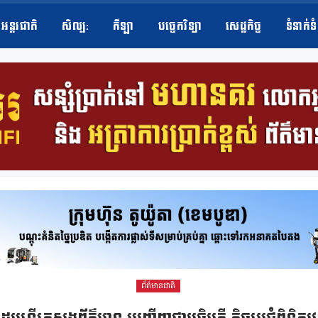
អន្តរជាតិ
សិល្ប​:
កីឡា
បច្ចេកវិទ្យា
សេដ្ឋកិច្ច
ទំនាក់ទ
ព័ត៌មានជាតិ