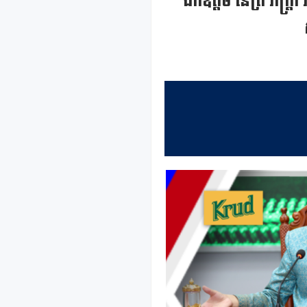
ឯកឧត្តម នេត្រ ភក្ត្រា 