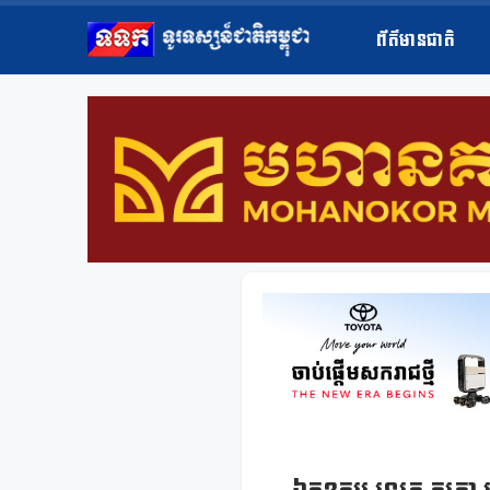
ព័ត៌មានជាតិ