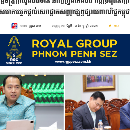
រដ្ឋមន្ត្រីក្រសួងព័ត៌មាន អញ្ជើញជាអធិបតី កិច្ចប្រជុំពិន
សមាគមអ្នកផ្ដល់សេវាផ្លាកសញ្ញាផ្សព្វផ្សាយពាណិជ្ជកម្ពុជ
ចេញផ្សាយ
ថ្ងៃទី 12 ខែ ធ្នូ ឆ្នាំ 2024
958
ដោយ
ប្រុស អាន