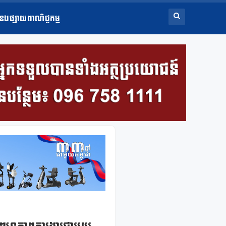
ំនងផ្សាយពាណិជ្ជកម្ម