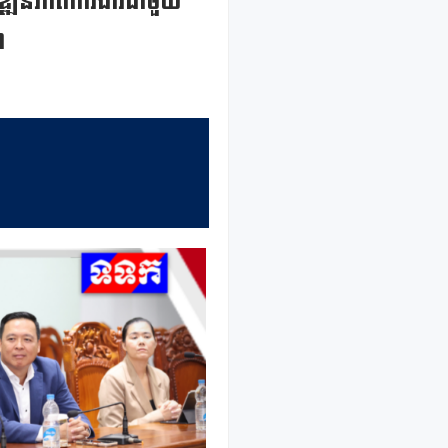
ិត្យវឌ្ឍនភាពការងារជាមួយ
ា