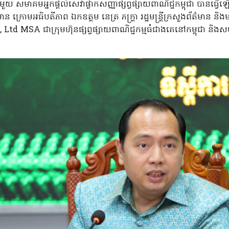
រជាមួយ សមាគមអ្នកផ្ដល់សេវាផ្លាកសញ្ញាផ្សព្វផ្សាយពាណិជ្ជកម្ពុជា បានធ្
មាន ក្រោមអធិបតីភាព ឯកឧត្តម នេត្រ ភក្ត្រា រដ្ឋមន្ត្រីក្រសួងព័ត៌មាន និង
d MSA ជាក្រុមហ៊ុនផ្សព្វផ្សាយពាណិជ្ជកម្មធំជាងគេនៅកម្ពុជា និងសមា