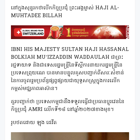
នៅក្នុងសុន្ទរកថាបើកកិច្ចប្រជុំ ព្រះអង្គម្ចាស់ HAJI AL-
MUHTADEE BILLAH
IBNI HIS MAJESTY SULTAN HAJI HASSANAL
BOLKIAH MU’IZZADDIN WADDAULAH ជាព្រះ
រជ្ជទាយាទ និងជាទេសរដ្ឋមន្ត្រីនៃទីស្តីការនាយករដ្ឋមន្ត្រីនៃ
ប្រទេសព្រុយណេ បានមានបន្ទូលគូសបញ្ជាក់ពីសារៈសំខាន់
នៃការចូលរួមប្រព័ន្ធផ្សព្វផ្សាយជាយុទ្ធសាស្ត្រក្នុងការលើក
កម្ពស់មជ្ឈភាពអាស៊ាន។
គួរបញ្ជាក់ថា ប្រទេសកម្ពុជានឹងទទួលធ្វើជាប្រធានប្តូរវេននៃ
កិច្ចប្រជុំ AMRI លើកទី១៨ នៅឆ្នាំ២០២៧ខាងមុខ។
រូបថតដោយ ឡុង ដេវីត