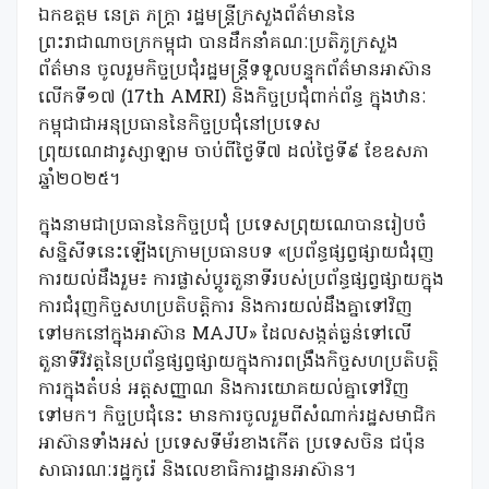
ឯកឧត្តម នេត្រ ភក្ត្រា រដ្ឋមន្ត្រីក្រសួងព័ត៌មាននៃ
ព្រះរាជាណាចក្រកម្ពុជា បានដឹកនាំគណៈប្រតិភូក្រសួង
ព័ត៌មាន ចូលរួមកិច្ចប្រជុំរដ្ឋមន្ត្រីទទួលបន្ទុកព័ត៌មានអាស៊ាន
លើកទី១៧ (17th AMRI) និងកិច្ចប្រជុំពាក់ព័ន្ធ ក្នុងឋានៈ
កម្ពុជាជាអនុប្រធាននៃកិច្ចប្រជុំនៅប្រទេស
ព្រុយណេដារូស្សាឡាម ចាប់ពីថ្ងៃទី៧ ដល់ថ្ងៃទី៩ ខែឧសភា
ឆ្នាំ២០២៥។
ក្នុងនាមជាប្រធាននៃកិច្ចប្រជុំ ប្រទេសព្រុយណេបានរៀបចំ
សន្និសីទនេះឡើងក្រោមប្រធានបទ «ប្រព័ន្ធផ្សព្វផ្សាយជំរុញ
ការយល់ដឹងរួម៖ ការផ្លាស់ប្តូរតួនាទីរបស់ប្រព័ន្ធផ្សព្វផ្សាយក្នុង
ការជំរុញកិច្ចសហប្រតិបត្តិការ និងការយល់ដឹងគ្នាទៅវិញ
ទៅមកនៅក្នុងអាស៊ាន MAJU» ដែលសង្កត់ធ្ងន់ទៅលើ
តួនាទីវិវត្តនៃប្រព័ន្ធផ្សព្វផ្សាយក្នុងការពង្រឹងកិច្ចសហប្រតិបត្តិ
ការក្នុងតំបន់ អត្តសញ្ញាណ និងការយោគយល់គ្នាទៅវិញ
ទៅមក។ កិច្ចប្រជុំនេះ មានការចូលរួមពីសំណាក់រដ្ឋសមាជិក
អាស៊ានទាំងអស់ ប្រទេសទីម័រខាងកើត ប្រទេសចិន ជប៉ុន
សាធារណៈរដ្ឋកូរ៉េ និងលេខាធិការដ្ឋានអាស៊ាន។