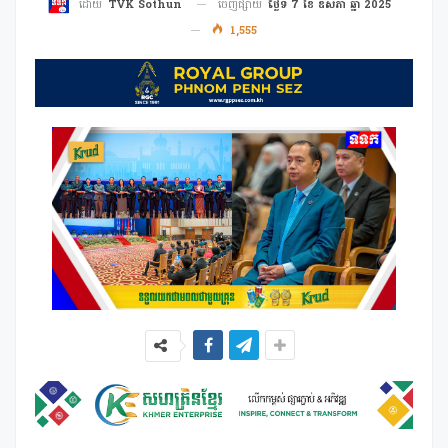
ចេញផ្សាយ
ថ្ងៃទី 7 ខែ ឧសភា ឆ្នាំ 2025
ដោយ
TVK Sothun
1,555