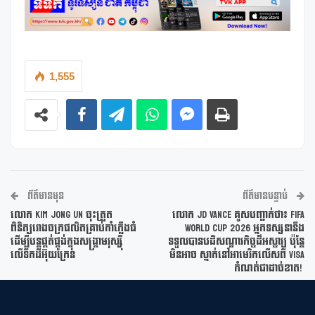
1,555
ព័ត៌មានមុន
ព័ត៌មានបន្ទាប់
លោក Kim Jong Un ចុះត្រួត
លោក JD Vance គូសបញ្ជាក់ថា៖ FIFA
ពិនិត្យរោងចក្រផលិតគ្រាប់កាំភ្លើងធំ
World Cup 2026 អ្នកទស្សនានឹង
ដើម្បីបន្តផ្គត់ផ្គង់ក្នុងសង្រ្គាមរុស្ស៊ី
ទទួលបានបដិសណ្ឋារកិច្ចដ៏អស្ចារ្យ ប៉ុន្តែ
លើទឹកដីអ៊ុយក្រែន
មិនអាច ស្នាក់នៅអាមេរិកលើសពី VISA
កំណត់ជាដាច់ខាត!