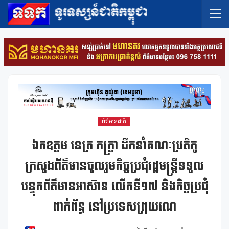
ព័ត៌មានជាតិ
ឯកឧត្តម នេត្រ ភក្ត្រា ដឹកនាំគណៈប្រតិភូ
ក្រសួងព័ត៌មានចូលរួមកិច្ចប្រជុំរដ្ឋមន្ត្រីទទួល
បន្ទុកព័ត៌មានអាស៊ាន លើកទី១៧ និងកិច្ចប្រជុំ
ពាក់ព័ន្ធ នៅប្រទេសព្រុយណេ