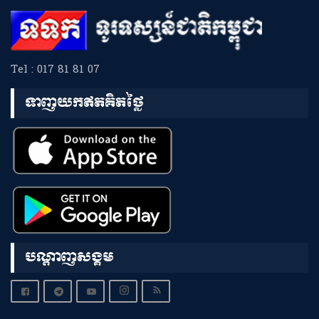
Tel : 017 81 81 07
ទាញយកឥតគិតថ្លៃ
បណ្តាញសង្គម