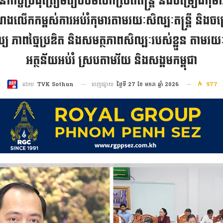
កនាំកិច្ចប្រជុំត្រៀមរៀបចំមហោស្រពតន្ត្រី និងចម្រៀងកុម
ងលើកកម្ពស់ការអប់រំកុមារតាមរយៈសិល្បៈតន្ត្រី និងច
 ភាពច្នៃប្រឌិត និងសមត្ថភាពសិល្បៈរបស់ខ្លួន តាមរ
អត្ថន័យអប់រំ ស្របតាមវ័យ និងសង្គមកម្ពុជា
ចេញផ្សាយ
ថ្ងៃទី 27 ខែ មករា ឆ្នាំ 2026
977
ដោយ
TVK Sothun