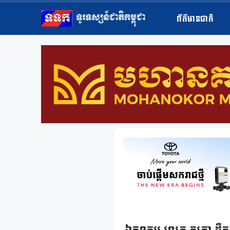
ព័ត៌មានជាតិ