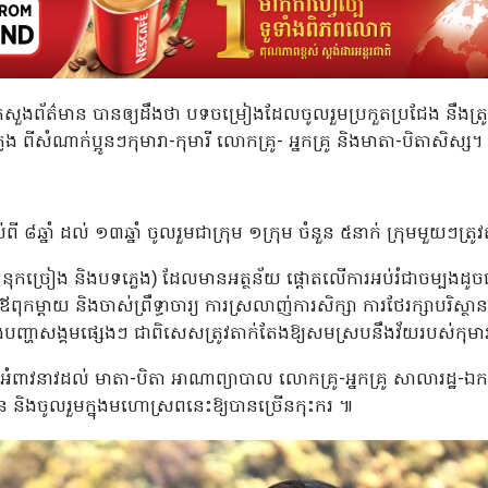
រសួងព័ត៌មាន បានឲ្យដឹងថា បទចម្រៀងដែលចូលរួមប្រកួតប្រជែង នឹងត
្លេង ពីសំណាក់ប្អូនៗកុមារា-កុមារី លោកគ្រូ- អ្នកគ្រូ និងមាតា-បិតាសិស្ស។
 ៨ឆ្នាំ ដល់ ១៣ឆ្នាំ ចូលរួមជាក្រុម ១ក្រុម ចំនួន ៥នាក់ ក្រុមមួយៗត្រូ
ទំនុកច្រៀង និងបទភ្លេង) ដែលមានអត្ថន័យ ផ្តោតលើការអប់រំជាចម្បងដូចជ
កម្តាយ និងចាស់ព្រឹទ្ធាចារ្យ ការស្រលាញ់ការសិក្សា ការថែរក្សាបរិស្ថ
ញ្ហាសង្គមផ្សេងៗ ជាពិសេសត្រូវតាក់តែងឱ្យសមស្របនឹងវ័យរបស់កុមា
អំពាវនាវដល់ មាតា-បិតា អាណាព្យាបាល លោកគ្រូ-អ្នកគ្រូ សាលារដ្ឋ-
ាហាន និងចូលរួមក្នុងមហោស្រពនេះឱ្យបានច្រើនកុះករ ៕