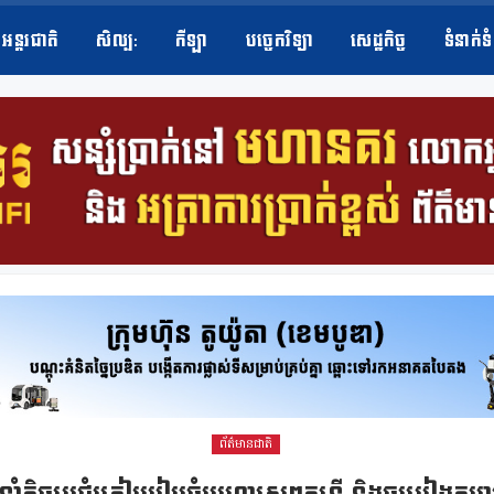
អន្តរជាតិ
សិល្ប​:
កីឡា
បច្ចេកវិទ្យា
សេដ្ឋកិច្ច
ទំនាក់ទ
ព័ត៌មានជាតិ