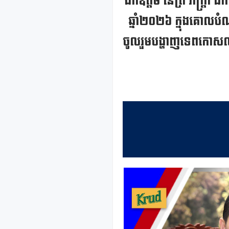
ឯកឧត្តម នេត្រ ភក្ត្រា ដឹ
ឆ្នាំ២០២៦ ក្នុងគោលបំណ
ចូលរួមបង្ហាញទេពកោសល្យ