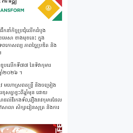
ឹកនាំកិច្ចប្រជុំលើកដំបូង
ែមេសា ខាងមុខនេះ ក្នុង
េពកោសល្យ ភាពច្នៃប្រឌិត និង
។
រ ខួបលើកទី៧៧ នៃទិវាកុមារ
ឆ្នាំ២០២៦ ។
ូវ មហោស្រពតន្ត្រី និងចម្រៀង
សគ្នាខ្លះពីឆ្នាំមុន ដោយ
គុណដល់វីរកងទ័ព,រឿងរាវកុមារដែល
ការទៅសាលា សិក្សារៀនសូត្រ និងការ