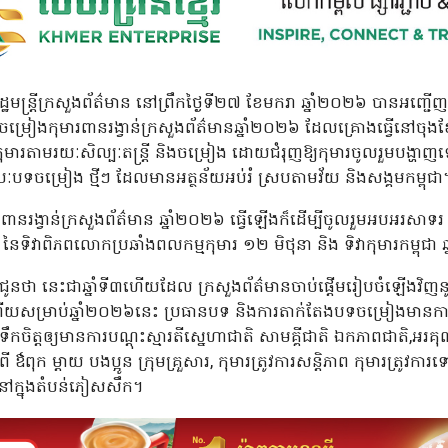
 រដ្ឋមន្ត្រីក្រសួងព័ត៌មាន នៅព្រឹកថ្ងៃទី២៧ ខែមករា ឆ្នាំ២០២៦ បានអញ្ជើញដ
ចម្រៀងកុមារពានរង្វាន់ក្រសួងព័ត៌មានឆ្នាំ២០២៦ ដែលគ្រោងធ្វើនៅចុងខ
រតាមរយៈសិល្បៈតន្ត្រី និងចម្រៀង ដោយជំរុញឱ្យកុមារចូលរួមបង្ហាញទ
យៈបទចម្រៀង ថ្មីៗ ដែលមានអត្ថន័យអប់រំ ស្របតាមវ័យ និងសង្គមកម្ពុជា
រពានរង្វាន់ក្រសួងព័ត៌មាន ឆ្នាំ២០២៦ ធ្វើឡើងក៏ដើម្បីចូលរួមអបអរសាទ
នៃទិវាពិភពលោកប្រឆាំងពលកម្មកុមារ ១២ មិថុនា និង ទិវាកុមារកម្ពុជា 
ាបជូនថា នេះជាឆ្នាំទី៣ហើយដែល ក្រសួងព័ត៌មានចាប់ផ្តើមរៀបចំឡើងវិញន
 ហើយសម្រាប់ឆ្នាំ២០២៦នេះ ប្រធានបទ និងការតាក់តែងបទចម្រៀងមានការខុ
កចិត្តឲ្យមានការបណ្តុះស្មារតីស្នេហាជាតិ សាមគ្គីជាតិ ឯកភាពជាតិ,អរ
កពី ឳពុក ម្តាយ បងប្អូន ក្រុមគ្រួសារ, កុមារត្រូវការសន្តិភាព កុមារត្រូវ
ារនៅក្នុងតំបន់ភៀសសឹក។