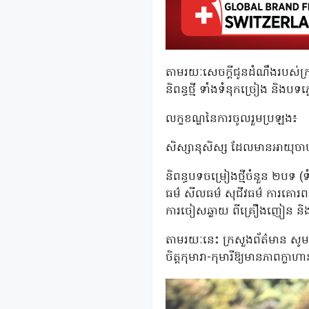
តាមរយៈសេចក្តីជូនដំណឹងរបស់ក្
និពន្ធថ្មី ទាំងទំនុកច្រៀង និងបទភ
លក្ខខណ្ឌនៃការចូលរួមប្រឡង៖
សិស្សានុសិស្ស ដែលមានអាយុចាប់ពី
និពន្ធបទចម្រៀងថ្មីចំនួន ២បទ (
ធម៌ សីលធម៌ សុជីវធម៌ ការគោរពឪពុ
ការចៀសឆ្ងាយ ពីគ្រឿងញៀន និងប
តាមរយៈនេះ ក្រសួងព័ត៌មាន សូម
ចិត្តកុមារា-កុមារីឱ្យមានភាពក្ល