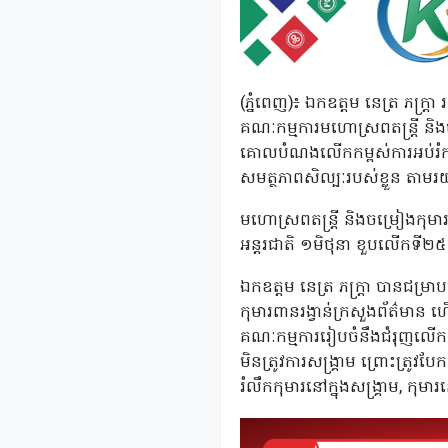
(ភ្នំពេញ)៖ ឯកឧត្តម នេត្រ ភក្ត្រា
គណៈកម្មការមហោស្រពតន្ត្រី និង
គោលបំណងលើកកម្ពស់ការអប់រំកុមា
សមត្ថភាពសិល្បៈរបស់ខ្លួន តាមរ
មហោស្រពតន្ត្រី និងចម្រៀងកុមា
អន្តរជាតិ ១មិថុនា ខួបលើកទី២៥ 
ឯកឧត្តម នេត្រ ភក្ត្រា បានជម្រ
កុមារពានរង្វាន់ក្រសួងព័ត៌មាន
គណៈកម្មការរៀបចំនឹងជំរុញលើកទឹ
មិនត្រូវការសង្គ្រាម ព្រោះត្រូវបែ
រំលឹកកុមារនៅក្នុងសង្គ្រាម, កុម