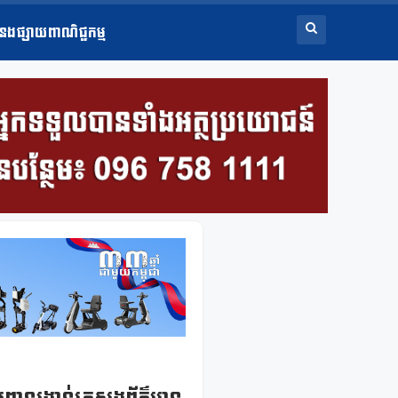
ំនងផ្សាយពាណិជ្ជកម្ម