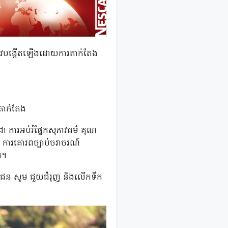
្រូវបង្កើតឡើងដោយការតាក់តែង
វតាក់តែង
ា ការអប់រំផ្នែកសុភាវធម៌ គុណ
ាន ការគោរពច្បាប់ចរាចរណ៍
រ។
ឯកជន សូម ជួយជំរុញ និងលើកទឹក