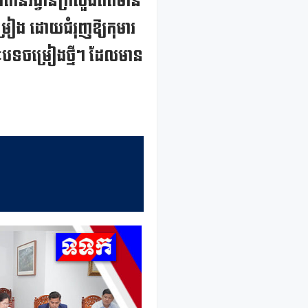
ារពានរង្វាន់ក្រសួងព័ត៌មាន
ម្រៀង ដោយជំរុញឱ្យកុមារ
យៈបទចម្រៀងថ្មីៗ ដែលមាន