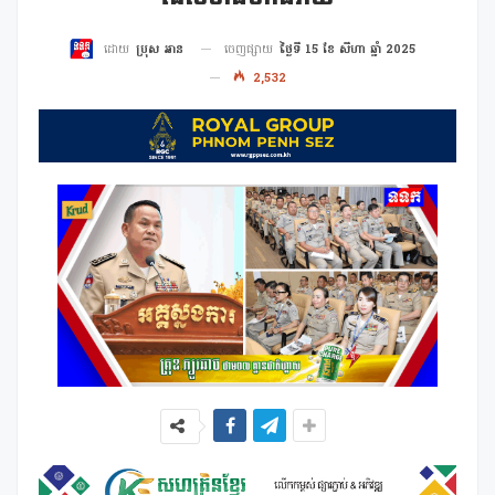
ចេញផ្សាយ
ថ្ងៃទី 15 ខែ សីហា ឆ្នាំ 2025
ដោយ
ប្រុស អាន
2,532