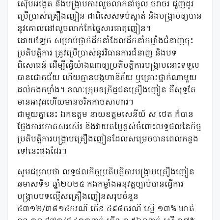
ស៊ើបអង្កេត និងបង្ក្រាបការលួចលាក់នាំចូល ចរាចរ ជួញដូរ
ប្រើប្រាស់គ្រឿងញៀន ជាពិសេសទប់ស្កាត់ និងបង្ក្រាបឲ្យបាន
នូវគោលដៅលួចលាក់កែច្នៃសារធាតុញៀន។
ដោយឡែក សម្រាប់ថ្នាក់ដឹកនាំដែលដឹកនាំកម្លាំងជំនាញចុះ
ប្រតិបត្តិការ ត្រូវប្រើប្រាស់នូវវិធានការជំនាញ និងបទ
ពិសោធន៍ ដើម្បីធ្វើយ៉ាងណាឲ្យប្រតិបត្តិការបង្ក្រាបនោះទទួល
បានជោគជ័យ ហើយគ្មានបង្កហានិភ័យ ឬគ្រោះថ្នាក់ណាមួយ
ដល់កងកម្លាំង។ ខណៈក្រុមឧក្រិដ្ឋជនគ្រឿងញៀន គឺសុទ្ធតែ
មានអាវុធហើយមានចរិកកាចសាហាវ។
ជាមួយគ្នានេះ ឯកឧត្តម នាយឧត្តមសេនីយ៍ ស ថេត ក៏បាន
ថ្លែងការកោតសរសើរ និងវាយតម្លៃខ្ពស់ចំពោះលទ្ធផលនៃកិច្ច
ប្រតិបត្តិការបង្ក្រាបគ្រឿងញៀនដែលសម្រេចបានពេលកន្លង
ទៅនេះផងដែរ។
សូមជម្រាបថា លទ្ធផលកិច្ចប្រតិបត្តិការបង្រ្កាបគ្រឿងញៀន
ឆមាសទី១ ឆ្នាំ២០២៥ កងកម្លាំងអនុវត្តច្បាប់បានធ្វើការ
បង្រ្កាបបទល្មើសគ្រឿងញៀនសរុបចំនួន
៤៣១២/៣៨១៤ករណី កើន ៤៩៨ករណី ស្មើ ១៣% ឃាត់