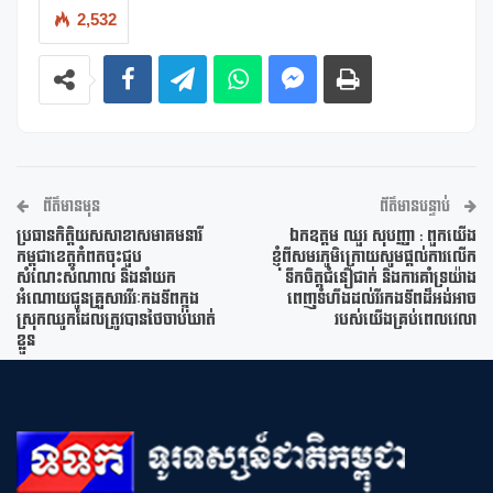
2,532
ព័ត៌មានមុន
ព័ត៌មានបន្ទាប់
ប្រធានកិត្តិយសសាខាសមាគមនារី
ឯកឧត្តម ឈួរ សុបញ្ញា : ពួកយើង
កម្ពុជាខេត្តកំពតចុះជួប
ខ្ញុំពីសមរភូមិក្រោយសូមផ្តល់ការលើក
សំណេះសំណាល និងនាំយក
ទឹកចិត្តជំនឿជាក់ និងការគាំទ្រយ៉ាង
អំណោយជូនគ្រួសារវីរៈកងទ័ពក្នុង
ពេញទំហឹងដល់វីរកងទ័ពដ៏អង់អាច
ស្រុកឈូកដែលត្រូវបានថៃចាប់ឃាត់
របស់យើងគ្រប់ពេលវេលា
ខ្លួន