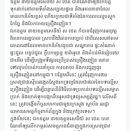
ឧត្តម នាយឧត្តមសេនីយ៍ ស ថេត បានណែនាំឲ្យយកចិត្ត
ទុកដាក់នៅតាមទីតាំងសប្បាយដ្ឋាន និងអគារនានាដែល
មានហានិភ័យខ្ពស់ ហើយក្លាយជាទីតាំងនៃការលបលួចស្ដុក
កែច្នៃ និងចែកចាយគ្រឿងញៀន។
ឯកឧត្តម នាយឧត្តមសេនីយ៍ ស ថេត ក៏បានជំរុញការអនុវត្ត
វិធានការរដ្ឋបាល ស្របនឹងវិធានការច្បាប់ ជាពិសេសនៅតាម
គោលដៅដែលមានហានិភ័យដូចជា សណ្ឋាគារ ផ្ទះសំណាក់
ផ្ទះជួល បន្ទប់ជួល ក្លឹបកម្សាន្ដ ខារ៉ាអូខេ និងតំបន់មិនរៀបរយ
ជាដើម ដើម្បីបង្រួមទីផ្សារប្រើប្រាស់គ្រឿងញៀន ឈាន
ទៅលុបបំបាត់ការនាំចូល ការចរាចរ និងការជួញដូរ
គ្រឿងញៀននៅកម្ពុជា។ បន្ថែមពីនេះ ត្រូវជំរុញការងារ
ស្រាវជ្រាវស៊ើបអង្កេតស្វែងរកទ្រព្យដែលជាផលនៃបទល្មើស
គ្រឿងញៀន ដើម្បីពន្លាតនីតិវិធីចោទប្រកាន់បទល្មើសសម្អាត
ប្រាក់ និងឃាត់ទុកបង្កករឹបអូសជាទ្រព្យសម្បត្តិរដ្ឋ។ លើសពី
នេះ ត្រូវបង្កើនកិច្ចសហការជាមួយក្រសួង ស្ថាប័ន អាជ្ញា
ធរមានសមត្ថកិច្ចពាក់ព័ន្ធក្នុង និងក្រៅប្រទេស។
ក្នុងន័យនេះ ឯកឧត្តម នាយឧត្តមសេនីយ៍ ស ថេត បាន
ណែនាំឲ្យលើកកម្ពស់សមត្ថភាពជំនាញក្នុងការស្រាវជ្រាវ