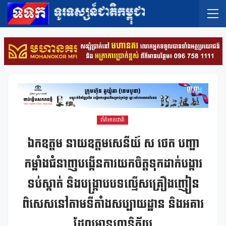
ព័ត៌មានជាតិ
ឯកឧត្តម នាយឧត្តមសេនីយ៍ ស ថេត បញ្ជា
កម្លាំងជំនាញបង្កើនការយកចិត្តទុកដាក់បង្ការ
ទប់ស្កាត់ និងបង្ក្រាបបទល្មើសគ្រឿងញៀន
ពិសេសនៅតាមទីតាំងសប្បាយដ្ឋាន និងអគារ
ដែលមានហានិភ័យ