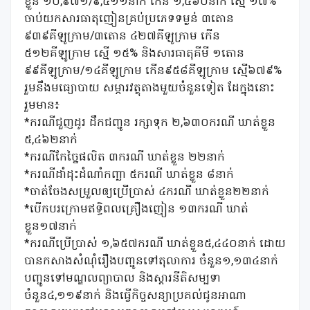
ខ្លួន ១០,៩៧១/៩,៤១១នាក់ កើន ១,៥៦០នាក់ ស្មើ ១៧%
ចាប់យកសារធាតុញៀនគ្រប់ប្រភេទទម្ងន់ ៣តោន
៩៣៩គីឡូក្រាម/៣តោន ៤២៧គីឡូក្រាម កើន
៥១២គីឡូក្រាម ស្មើ ១៥% និងសារធាតុគីមី ១តោន
៩៩គីឡូក្រាម/១៤គីឡូក្រាម កើន៩៥៨គីឡូក្រាម ស្មើ៦៧៩%
រួមនឹងមធ្យោបាយ សម្ភារវត្ថុតាងមួយចំនួនទៀត ដែក្នុងនោះ
រួមមាន៖
*ករណីជួញដូរ ដឹកជញ្ជូន រក្សាទុក ២,៦៣០ករណី ឃាត់ខ្លួន
៥,៤៦២នាក់
*ករណីកែច្នៃផលិត ៣ករណី ឃាត់ខ្លួន ២២នាក់
*ករណីដាំដុះដំណាំកញ្ឆា ៥ករណី ឃាត់ខ្លួន ៨នាក់
*ចាត់ចែងសម្រួលឲ្យប្រើប្រាស់ ៤ករណី ឃាត់ខ្លួន២២នាក់
*បើកបរក្រោមឥទ្ធិពលគ្រឿងញៀន ១៣ករណី ឃាត់
ខ្លួន១៧នាក់
*ករណីប្រើប្រាស់ ១,៦៥៧ករណី ឃាត់ខ្លួន៥,៤៤០នាក់ ដោយ
បានកសាងសំណុំរឿងបញ្ជូនទៅតុលាការ ចំនួន១,១៣៤នាក់
បញ្ជូនទៅមណ្ឌលព្យាបាល និងស្តារនីតិសម្បទា
ចំនួន៤,១១៩នាក់ និងធ្វើកិច្ចសន្យាប្រគល់ជូនអាណា