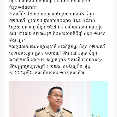
ព្យាបាលយកទៅបន្សាបព្យាបាលនៅតាមសហគមន៍
ចំនួន១៨៧នាក់។
*ករណីធំៗ ដែលមានបណ្តាញខ្សែរយៈចាត់តាំង ចំនួន
៥២ករណី ត្រូវបានបង្រ្កាបចាប់មេក្លោង ចំនួន ៤៩នាក់
ខ្សែរយៈបណ្តាញ ចំនួន ១២៥នាក់ ចាប់យកសារធាតុញៀន
សរុប ៣តោន ៨៧៣គ.ក្រ និងសារធាតុគីមីផ្សំ សរុប ១តោន
៩៥គ.ក្រ។
*លទ្ធផលការងារសម្អាតប្រាក់ ករណីធ្ងន់ធ្ងរ ចំនួន ៥២ករណី
ចោទបទសម្អាតប្រាក់ ១០ករណី និងករណីធម្មតា ចំនួន
៦៣៣ករណី ចោទបទ សម្អាតប្រាក់ ១ករណី បានឃាត់ទុក
និងបង្រ្កកទ្រព្យសម្បត្តិ ៖ រថយន្ត ១១២គ្រឿង, ម៉ូតូ
១,៤៨៨គ្រឿង, គណនីធនាគារ ១០១គណនី៕