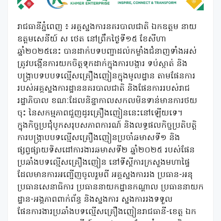
រាជធានីភ្នំពេញ ៖ អគ្គស្នងការនគរបាលជាតិ ឯកឧត្តម នាយ
ឧត្តមសេនីយ៍ ស ថេត នៅព្រឹកថ្ងៃទី១៥ ខែសីហា
ឆ្នាំ២០២៥នេះ បានដាក់បទបញ្ជាដល់កម្លាំងជំនាញទាំងអស់
ត្រូវបង្កើនការយកចិត្តទុកដាក់ក្នុងការបង្ការ ទប់ស្កាត់ និង
បង្ក្រាបទបបទល្មើសគ្រឿងញៀនក្នុងមូលដ្ឋាន តាមផែនការ
របស់អគ្គស្នងការដ្ឋាននគរបាលជាតិ និងផែនការរបស់រាជ
រដ្ឋាភិបាល ខណៈដែលនិន្នាកាលសកលមិនទាន់មានការថយ
ចុះ នៃសកម្មភាពជួញដូរគ្រឿងញៀននេះនៅឡើយទេ។
ក្នុងកិច្ចប្រជុំបូកសរុបសភាពការណ៍ និងលទ្ធផលកិច្ចប្រតិបត្តិ
ការបង្ក្រាបបទល្មើសគ្រឿងញៀនប្រចាំឆមាសទី១ និង
ផ្សព្វផ្សាយទិសដៅការងារឆមាសទី២ ឆ្នាំ២០២៥ របស់ផែន
ប្រឆាំងបទល្មើសគ្រឿងញៀន នៅទីស្តីការក្រសួងមហាផ្ទៃ
ដែលមានការអញ្ជើញចូលរួមពី អគ្គស្នងការរង ប្រធាន-អនុ
ប្រធានសេនាធិការ ប្រធាននាយកដ្ឋានកណ្តាល ប្រធាននាយក
ដ្ឋាន-អង្គភាពពាក់ព័ន្ធ និងស្នងការ ស្នងការរងទទួល
ផែនការងារប្រឆាំងបទល្មើសគ្រឿងញៀនរាជធានី-ខេត្ត ឯក