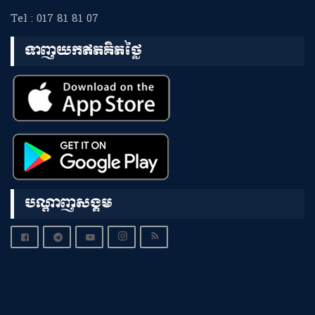
Tel : 017 81 81 07
ទាញយកឥតគិតថ្លៃ
បណ្តាញសង្គម