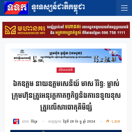
ព័ត៌មានជាតិ
ឯកឧត្តម នាយឧត្តមសេនីយ៍ មាស វិរិទ្ធ: ម្ចាស់
ក្រុមហ៊ុនត្រូវអនុវត្តកាតព្វកិច្ចនិងការទទួលខុស
ត្រូវលើសារធាតុគីមីផ្សំ
ចេញផ្សាយ
ថ្ងៃទី 28 ខែ ធ្នូ ឆ្នាំ 2024
1,318
ដោយ
វិចិត្រ