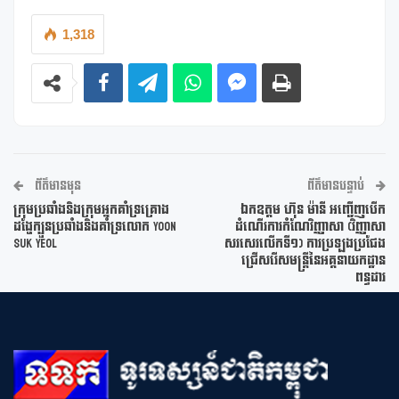
1,318
ព័ត៌មានមុន
ព័ត៌មានបន្ទាប់
ក្រុមប្រឆាំងនិងក្រុមអ្នកគាំទ្រគ្រោង
ឯកឧត្តម ហ៊ុន ម៉ានី អញ្ជើញបើក
ដង្ហែក្បួនប្រឆាំងនិងគាំទ្រលោក Yoon
ដំណើរការកំណែវិញ្ញាសា (វិញ្ញាសា
Suk Yeol
សរសេរលើកទី១) ការប្រឡងប្រជែង
ជ្រើសរើសមន្ត្រីនៃអគ្គនាយកដ្ឋាន
ពន្ធដារ