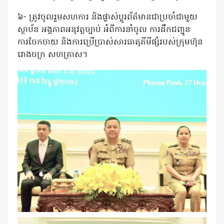
៦- ត្រូវចូលរួមសហការ និងផ្លាស់ប្តូរព័ត៌មានជាប្រចាំជាមួយ
ស្ថាប័ន អង្គភាពអនុវត្តច្បាប់ អំពីការនាំចូល ការដឹកជញ្ជូន
ការចែកចាយ និងការប្រើប្រាស់សារធាតុគីមីផ្សំរបស់ក្រុមហ៊ុន
រោងចក្រ សហគ្រាស។