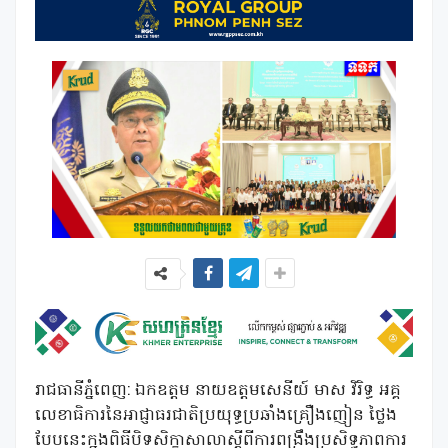
រាជធានីភ្នំពេញ: ឯកឧត្តម នាយឧត្តមសេនីយ៍ មាស វិរិទ្ធ អគ្គ
លេខាធិការនៃអាជ្ញាធរជាតិប្រយុទ្ធប្រឆាំងគ្រឿងញៀន ថ្លៃង
បែបនេះក្នុងពិធីបិទសិក្ខាសាលាស្តីពីការពង្រឹងប្រសិទ្ធភាពការ