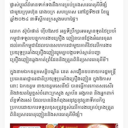
ផ្លាស់ប្តូរព័ត៌មានទាក់ទងនឹងការគ្រប់គ្រងសារធាតុគីមីផ្សំ
ជាមួយក្រុមហ៊ុន រោងចក្រ សហគ្រាស នៅថ្ងៃទី២៧ ខែធ្នូ
ឆ្នាំ២០២៤ នាទីស្តីការក្រសួងមហាផ្ទៃ។
លោក ស៊ូប៉ាផាត់ ហ៊ីបឱសថ អគ្គទីប្រឹក្សាអមស្ថានទូតថៃប្រចាំ
កម្ពុជាទទួលបន្ទុកការងារគ្រឿង ញៀនបានថ្លែងអំណរគុណ
ដល់ភាគីកម្ពុជាដែលបានសហការជាមួយភាគីថៃលើការងារ
ប្រយុទ្ធប្រឆាំងគ្រឿងញៀនរួមគ្នាបង្ការទប់ស្កាត់បញ្ហា
គ្រឿងញៀនឆ្លងកាត់ព្រំដែននិងត្រួតពិនិត្យសារធាតុគីមី។
ក្នុងនាមឯកឧត្តមសន្តិបណ្ឌិត នេត សាវឿនឧបនាយករដ្ឋមន្ត្រី
ប្រធានអាជ្ញាធរជាតិប្រយុទ្ធប្រឆាំងគ្រឿងញៀន ក្នុងឱកាស
នោះ ឯកឧត្តម នាយឧត្តមសេនីយ៍ បានធ្វើការកោតសរសើរ
និងវាយតម្លៃខ្ពស់ចំពោះក្រសួង ស្ថាប័ន អង្គភាព និងអ្នកពាក់
ព័ន្ធទាំងអស់ ដែលបាននិងកំពុងអនុវត្តនូវតួនាទីភារកិច្ច
ប្រកបដោយការទទួលខុសត្រូវខ្ពស់លើការងារគ្រប់គ្រងត្រួត
ពិនិត្យសារធាតុញៀននិងសារធាតុគីមីផ្សំ។