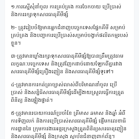
១.ការស្នើសុំនាំចូល ការគ្រប់គ្រង ការចែកចាយ ប្រើប្រាស់
និងការរក្សាទុកសារធាតុគីមីផ្សំ
២- ត្រូវរៀបចំឱ្យមានអ្នកជំនាញបច្ចេកទេសផែ្នកគីមី សម្រាប់
គ្រប់គ្រង និងបញ្ជាការប្រើប្រាស់សម្រាប់ចង្វាក់ផលិតកម្មរបស់
ខ្លួន។
៣-ត្រូវមានឃ្លាំងរក្សាទុកសារធាតុគីមីផ្សំឱ្យបានត្រឹមត្រូវតាម
លក្ខណៈបច្ចេកទេស និងត្រូវញែកដាច់ដោយឡែកពីគ្នារវាង
សារធាតុគីមីផ្សំគ្រឿងញៀន និងសារធាតុគីមីផ្សំទូទៅ។
៤-ត្រូវមានការកត់ត្រាច្បាស់លាស់ពីបរិមាណនាំចូល ប្រើ
ប្រាស់ និងសន្និធិសារធាតុគីមីផ្សំដើម្បីងាយស្រួលធ្វើការត្រួត
ពិនិត្យ និងផ្ទៀងផ្ទាត់។
៥-ត្រូវមានរបាយការណ៍ប្រចាំខែ ត្រីមាស ឆមាស និងឆ្នាំ អំពី
ការទិញលក់ និងការប្រើប្រាស់សារធាតុគីមីផ្សំ ផ្ញើមកលេខាធិ
ការដ្ឋាននៃ ក្រុមការងារអន្តរក្រសួងត្រួតពិនិត្យសារធាតុញៀន
និងសារធាតុគីមីផ្សំ និងក្រសួង ស្ថាប័នជំនាញពាក់ព័ន្ធ។