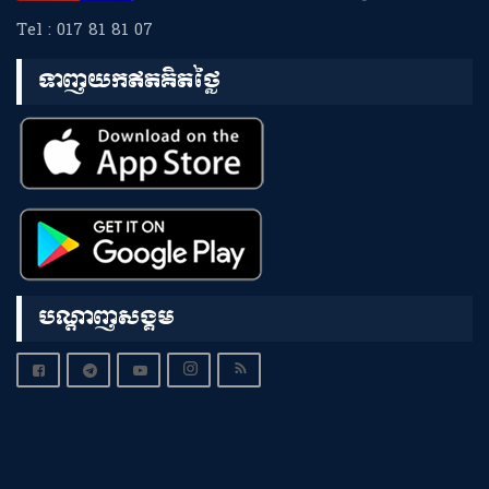
Tel : 017 81 81 07
ទាញយកឥតគិតថ្លៃ
បណ្តាញសង្គម