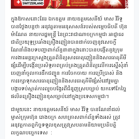
ក្នុងឱកាសនោះដែរ ឯកឧត្តម នាយឧត្តមសេនីយ៍ មាស វិរិទ្ធ
បានថ្លែងបន្តថា អនុវត្តតាមអនុសាសន៍របស់សម្តេចធិបតី ហ៊ុន
ម៉ាណែត នាយករដ្ឋមន្រ្តី នៃព្រះរាជាណាចក្រកម្ពុជា អាជ្ញាធរ
ជាតិប្រយុទ្ធប្រឆាំងគ្រឿងញៀនបានដាក់ចេញនូវសេចក្តី
ណែនាំនិងបទបញ្ជាពាក់ព័ន្ធនានាក្នុងនោះបានបង្កើតនូវក្រុម
ការងារអន្តរក្រសួងត្រួតពិនិត្យសារធាតុញៀននិងសារធាតុគីមី
ផ្សំដើម្បីបង្កើនប្រសិទ្ធភាពគ្រប់គ្រងត្រួតពិនិត្យលើការស្នើសុំនាំ
ចេញនាំចូលការដឹកជញ្ជូន ការចែកចាយ ការប្រើប្រាស់ និង
ការរក្សាទុកសារធាតុញៀននិងសារធាតុគីមីផ្សំសំដៅរួមគ្នា
បង្ការទប់ស្កាត់ការលួចបង្វែរពីជំនួញស្របច្បាប់ យកទៅកែច្នៃ
ផលិតគ្រឿងញៀនខុសច្បាប់នៅក្នុងប្រទេសកម្ពុជា។
ជាមួយនេះ នាយឧត្តមសេនីយ៍ មាស វិរិទ្ធ បានណែនាំដល់
ម្ចាស់ក្រុមហ៊ុន រោងចក្រ សហគ្រាសពាក់ព័ន្ធទាំងអស់ ត្រូវ
អនុវត្តកាតព្វកិច្ចទទួលខុសត្រូវស្របតាមនិយាមប្រតិបត្តិ
លក្ខណបច្ចេកទេស :