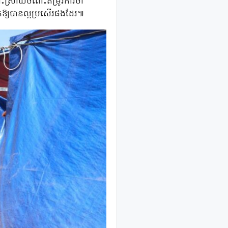
ោះស្រាយចំពោះតម្រូវការចាំ
កឱ្យបានល្អប្រសើរផងដែរ៕