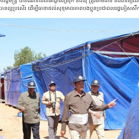
ដ្ឋមន្រ្តី បានណែនាំដល់អាជ្ញាធរស្រុក និងឃុំ ត្រូវតាមដាន និងពិនិត្យដ
បានល្អប្រសើរ ដើម្បីធានាដល់សុខុមាលភាពបងប្អូនប្រជាពលរដ្ឋភៀសសឹ