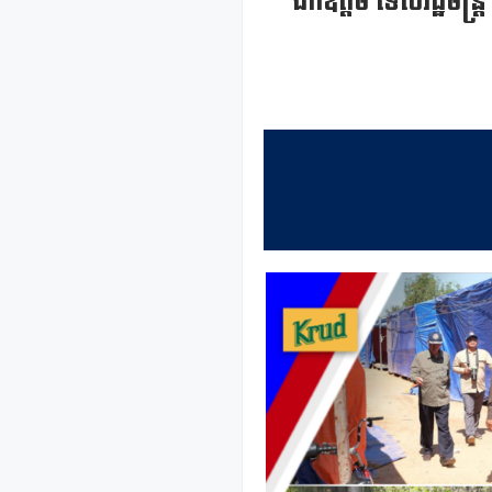
ឯកឧត្តម ទេសរដ្ឋមន្រ្