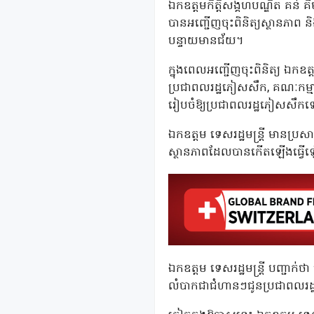
ឯកឧត្តមកិត្តិសង្គហបណ្ឌិត គន់ គី
បានអញ្ជើញចុះពិនិត្យស្ថានភាព និ
បន្ទាយមានជ័យ។
ក្នុងពេលអញ្ជើញចុះពិនិត្យ ឯកឧត
ប្រជាពលរដ្ឋភៀសសឹក, គណៈកម្មា
រៀបចំឱ្យប្រជាពលរដ្ឋភៀសសឹកទៅ
ឯកឧត្តម ទេសរដ្ឋមន្រ្តី មានប្
ស្ថានភាពដែលបានកើតឡើងធ្វើឡ
ឯកឧត្តម ទេសរដ្ឋមន្រ្តី បញ្ជាក់ថ
លំបាកជាជំហានៗជូនប្រជាពលរដ្ឋ