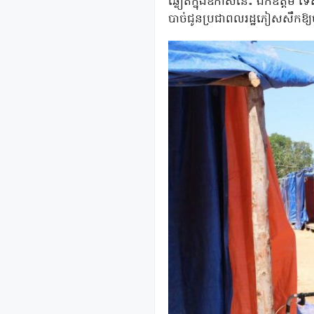
ឆ្លៀតក្នុងឱកាសនេះ ឯកឧត្តម ទេសរ
បាច់ជូនប្រជាពលរដ្ឋភៀសសឹកឱ្យ