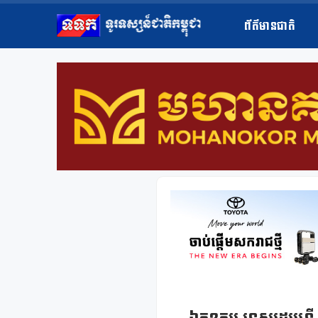
ព័ត៌មានជាតិ