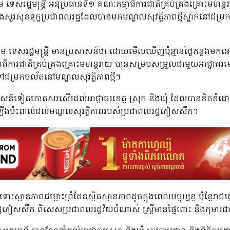
ម ទេសរដ្ឋមន្រ្តី អនុប្រធានទី១ គណៈកម្មាធិការជាតិគ្រប់គ្រងគ្រោះមហន្តរ
ងសួរសុខទុក្ខប្រជាពលរដ្ឋដែលបានមកមណ្ឌលសុវត្ថិភាពថ្មីស្នាក់នៅជម្រកចល
្តម ទេសរដ្ឋមន្រ្តី មានប្រសាសន៍ថា ដោយមើលឃើញប៉ុន្មានថ្ងៃកន្លងមកនេ
ធិការជាតិគ្រប់គ្រងគ្រោះមហន្តរាយ បានសម្របសម្រួលជាមួយអាជ្ញាធរ
ជម្រកចល័តនៅមណ្ឌលសុវត្ថិភាពថ្មី។
រសាសន៍ទៀតកោតសរសើរដល់អាជ្ញាធរខេត្ត ស្រុក និងឃុំ ដែលបានខិតខំដោ
ើងប៉ះពាល់ដល់មណ្ឌលសុវត្ថិភាពរបស់ប្រជាពលរដ្ឋភៀសសឹក។
ា ទោះស្ថានភាពជម្លោះព្រំដែនស្ថិតស្ថានភាពដូចក្នុងពេលបច្ចុប្បន្ន ប៉ុន្តែ
ភៀសសឹក ពិសេសប្រជាពលរដ្ឋវ័យចំណាស់ ស្រ្តីមានផ្ទៃពោះ និងកុមារជ