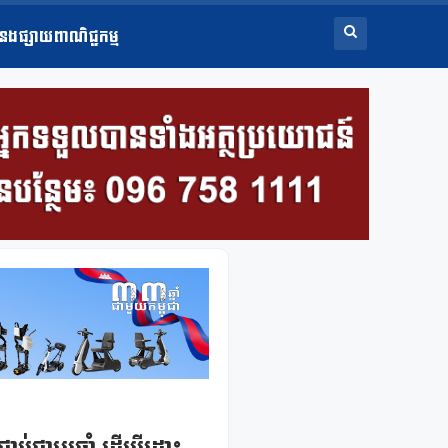
ំនងផ្សាយពាណិជ្ជកម្ម