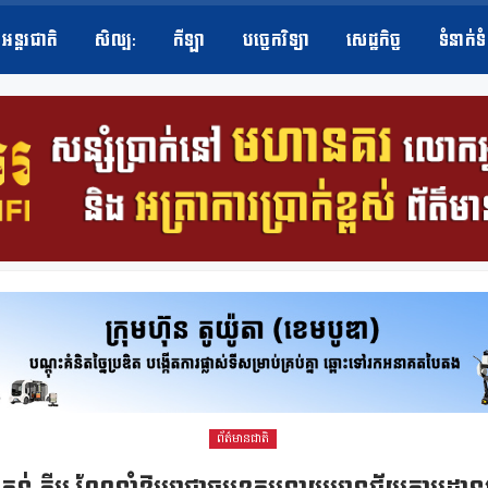
អន្តរជាតិ
សិល្ប​:
កីឡា
បច្ចេកវិទ្យា
សេដ្ឋកិច្ច
ទំនាក់ទ
ព័ត៌មានជាតិ