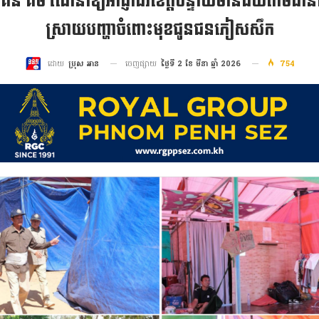
តី គន់ គីម ណែនាំឱ្យអាជ្ញាធរខេត្តបន្ទាយមានជ័យតាមដានជ
ស្រាយបញ្ហាចំពោះមុខជូនជនភៀសសឹក
ចេញផ្សាយ
ថ្ងៃទី 2 ខែ មីនា ឆ្នាំ 2026
754
ដោយ
ប្រុស អាន