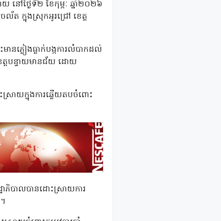
ាយ នៅថ្ងៃទី២ ខែកុម្ភៈ ឆ្នាំ២០២៦
័ត ក្នុងស្រុកអូរជ្រៅ ខេត្ត
ះមានភ្លៀងធ្លាក់បង្កការលំបាកដល់
ខេត្តបន្ទាយមានជ័យ ដោយ
ះស្រាយក្នុងការឆ្លើយតបចំពោះ
រាជរដ្ឋាភិបាលបានដោះស្រាយការ
ា។