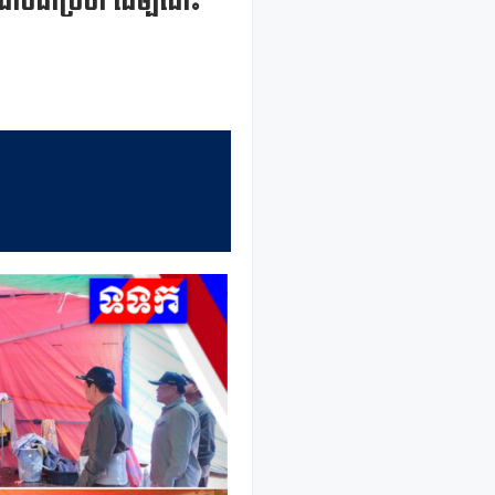
ាប់ជាប្រចាំ ដើម្បីដោះ