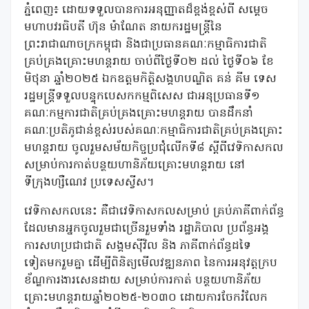
ភ្នំពេញ៖ ដោយទទួលបានការអនុញ្ញាតដ៏ខ្ពង់ខ្ពស់ពី សម្ដេច
មហាបវរធិបតី ហ៊ុន ម៉ាណែត នាយករដ្ឋមន្ត្រីនៃ
ព្រះរាជាណាចក្រកម្ពុជា និងជាប្រធានគណៈកម្មាធិការជាតិ
គ្រប់គ្រងគ្រោះមហន្តរាយ ចាប់ពីថ្ងៃទី០២ ដល់ ថ្ងៃទី០៦ ខែ
មិថុនា ឆ្នាំ២០២៥ ឯកឧត្តមកិត្តិសង្គហបណ្ឌិត គន់ គីម ទេស
រដ្ឋមន្ត្រីទទួលបន្ទុកបេសកកម្មពិសេស ជាអនុប្រធានទី១
គណៈកម្មការជាតិគ្រប់គ្រងគ្រោះមហន្តរាយ បានដឹកនាំ
គណៈប្រតិភូជាន់ខ្ពស់របស់គណៈកម្មាធិការជាតិគ្រប់គ្រងគ្រោះ
មហន្តរាយ ចូលរួមសម័យកិច្ចប្រជុំលើកទី៨ ស្ដីពីវេទិកាសកល
សម្រាប់ការកាត់បន្ថយហានិភ័យគ្រោះមហន្តរាយ នៅ
ទីក្រុងហ្សឺណេវ ប្រទេសស្វីស។
វេទិកាសកលនេះ គឺជាវេទិកាសកលសម្រាប់ គ្រប់ភាគីពាក់ព័ន្ធ
ដែលមានអ្នកចូលរួមជាច្រើនរួមទាំង រដ្ឋាភិបាល ប្រព័ន្ធអង្គ
ការសហប្រជាជាតិ សង្គមស៊ីវិល និង ភាគីពាក់ព័ន្ធដទៃ
ទៀតមករួមគ្នា ដើម្បីពិនិត្យមើលវឌ្ឍនភាព នៃការអនុវត្តក្រប
ខ័ណ្ឌការងារសេនដាយ សម្រាប់ការកាត់ បន្ថយហានិភ័យ
គ្រោះមហន្តរាយឆ្នាំ២០២៥-២០៣០ ដោយការចែករំលែក