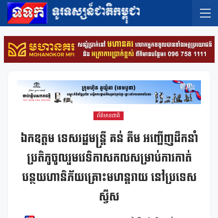
ព័ត៌មានជាតិ
ឯកឧត្តម ទេសរដ្ឋមន្រ្តី គន់ គីម អញ្ជើញដឹកនាំ
ប្រតិភូចូលរួមវេទិកាសកលសម្រាប់ការកាត់
បន្ថយហានិភ័យគ្រោះមហន្តរាយ នៅប្រទេស
ស្វីស