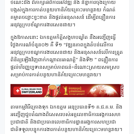
ចំណេះដឹង ពិភាក្សាអំពីការអភិវឌ្ឍ និង និន្នាការចុងក្រោយ
បង្អស់ក្នុងការកាត់បន្ថយហានិភ័យគ្រោះមហន្តរាយ កំណត់
គម្លាតចន្លោះខ្វះខាត និងផ្ដល់អនុសាសន៍ ដើម្បីពន្លឿនការ
អនុវត្តក្របខ័ណ្ឌការងារសេនដាយ។
ក្នុងឱកាសនោះ ឯកឧត្តមកិត្តិសង្គហបណ្ឌិត នឹងអញ្ជើញធ្វើ
ថ្លែងការណ៍ចំនួន០២ គឺ ទី១ “វឌ្ឍនភាពក្នុងតំបន់លើការ
អនុវត្តក្របខណ្ឌការងារសេនដាយ និងអនុសាសន៍លើការត្រួត
ពិនិត្យឡើងវិញពាក់កណ្ដាលអាណត្តិ” និងទី២ ” ពន្លឿនការ
ផ្ដល់ហិរញ្ញប្បទានសម្រាប់ភាពធន់÷ដំណោះស្រាយសមស្រប
សម្រាប់ការកាត់បន្ថយហានិភ័យគ្រោះមហន្តរាយ។
តាមកម្មវិធីគ្រោងទុក ឯកឧត្តម អនុប្រធានទី១ គ.ជ.គ.ម. និង
អញ្ជើញជួបតំណាងពិសេសរបស់អគ្គលេខាធិការអង្គការសហ
ប្រជាជាតិ និងជាប្រធានលេខាធិការដ្ឋានអង្គការសហប្រជា
ជាតិទទួលបន្ទុកការងារកាត់បន្ថយហានិភ័យគ្រោះមហន្តរាយ។