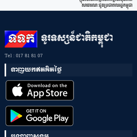
សាធារណៈជូនប្រជាពលរដ្ឋកម្ពុជា
Tel : 017 81 81 07
ទាញយកឥតគិតថ្លៃ
បណ្តាញសង្គម