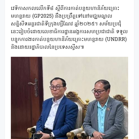
វេទិកាសកលលើកទី៨ ស្ដីពីការកាត់បន្ថយហានិភ័យគ្រោះ
មហន្តរាយ (GP2025) នឹងប្រព្រឹត្តទៅនៅមជ្ឈមណ្ឌល
សន្និសីទអន្តរជាតិទីក្រុងហ្សឺណែវ ឆ្នាំ២០២៥។ សម័យប្រជុំ
នេះរៀបចំដោយលេខាធិការដ្ឋានអង្គការសហប្រជាជាតិ ទទួល
បន្ទុកការងារកាត់បន្ថយហានិភ័យគ្រោះមហន្តរាយ (UNDRR)
និងដោយរដ្ឋាភិបាលនៃប្រទេសស្វីស៕