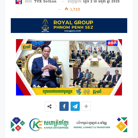
ចេញផ្សាយ
ថ្ងៃទី 2 ខែ មិថុនា ឆ្នាំ 2025
ដោយ
TVK Sothun
1,723