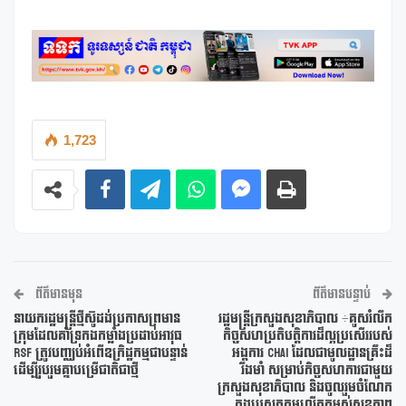
1,723
ព័ត៌មានមុន
ព័ត៌មានបន្ទាប់
នាយករដ្ឋមន្ត្រីថ្មីស៊ូដង់ប្រកាសព្រមាន
រដ្ឋមន្រ្តីក្រសួងសុខាភិបាល ÷គូសរំលឹក
ក្រុមដែលគាំទ្រកងកម្លាំងប្រដាប់អាវុធ
កិច្ចសហប្រតិបត្តិការដ៏ល្អប្រសើររបស់
RSF ត្រូវបញ្ឈប់អំពើឧក្រិដ្ឋកម្មជាបន្ទាន់
អង្គការ CHAI ដែលជាមូលដ្ឋានគ្រឹះដ៏
ដើម្បីរួបរួមគ្នាបម្រើជាតិជាថ្មី
រឹងមាំ សម្រាប់កិច្ចសហការជាមួយ
ក្រសួងសុខាភិបាល និងចូលរួមចំណែក
ក្នុងបេសកកម្មលើកកម្ពស់សុខភាព