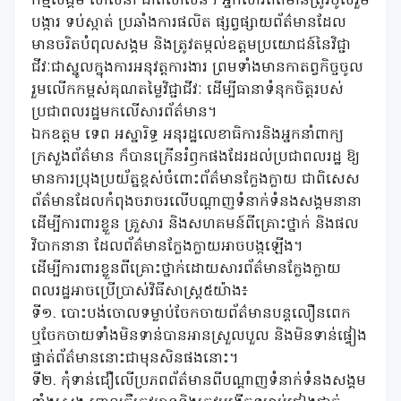
កម្មសង្គម សាសនា ជាតិសាសន៍។ អ្នកសារព័ត៌មានត្រូវចូលរួម
បង្ការ ទប់ស្កាត់ ប្រឆាំងការផលិត ផ្សព្វផ្សាយព័ត៌មានដែល
មានចរិតបំពុលសង្គម និងត្រូវតម្កល់ឧត្តមប្រយោជន៍នៃវិជ្ជា
ជីវៈជាស្នូលក្នុងការអនុវត្តការងារ ព្រមទាំងមានកាតព្វកិច្ចចូល
រួមលើកកម្ពស់គុណតម្លៃវិជ្ជាជីវៈ ដើម្បីធានាទំនុកចិត្តរបស់
ប្រជាពលរដ្ឋមកលើសារព័ត៌មាន។
ឯកឧត្តម ទេព អស្នារិទ្ធ អនុរដ្ឋលេខាធិការនិងអ្នកនាំពាក្យ
ក្រសួងព័ត៌មាន ក៏បានក្រើនរំឭកផងដែរដល់ប្រជាពលរដ្ឋ ឱ្យ
មានការប្រុងប្រយ័ត្នខ្ពស់ចំពោះព័ត៌មានក្លែងក្លាយ ជាពិសេស
ព័ត៌មានដែលកំពុងចរាចរលើបណ្តាញទំនាក់ទំនងសង្គមនានា
ដើម្បីការពារខ្លួន គ្រួសារ និងសហគមន៍ពីគ្រោះថ្នាក់ និងផល
វិបាកនានា ដែលព័ត៌មានក្លែងក្លាយអាចបង្កឡើង។
ដើម្បីការពារខ្លួនពីគ្រោះថ្នាក់ដោយសារព័ត៌មានក្លែងក្លាយ
ពលរដ្ឋអាចប្រើប្រាស់វិធីសាស្ត្រ៥យ៉ាង៖
ទី១. បោះបង់ចោលទម្លាប់ចែកចាយព័ត៌មានបន្តលឿនពេក
ឬចែកចាយទាំងមិនទាន់បានអានស្រួលបួល និងមិនទាន់ផ្ទៀង
ផ្ទាត់ព័ត៌មាននោះជាមុនសិនផងនោះ។
ទី២. កុំទាន់ជឿលើប្រភពព័ត៌មានពីបណ្តាញទំនាក់ទំនងសង្គម