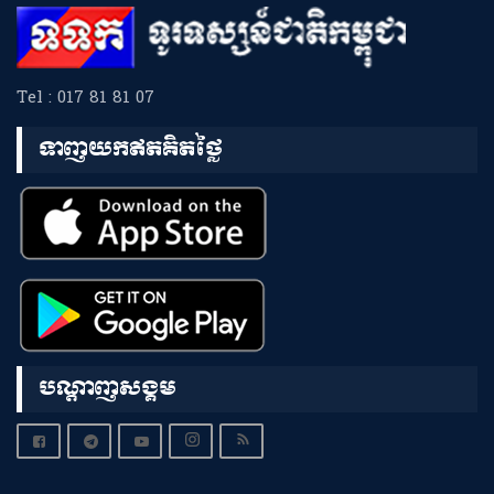
Tel : 017 81 81 07
ទាញយកឥតគិតថ្លៃ
បណ្តាញសង្គម