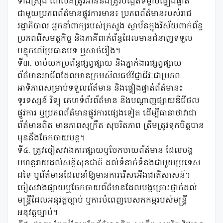
ទាំងស្រុង ពោលគឺត្រូវអាននិងត្រូវបង្កើតទម្លាប់ផ្ទៀងផ្ទាត់
ជាមួយប្រភពព័ត៌មានផ្លូវការមាន៖ ប្រភពព័ត៌មានរបស់រាជ
រដ្ឋាភិបាល អ្នកនាំពាក្យរបស់ក្រសួង ស្ថាប័នក្នុងវិស័យពាក់ព័ន្ធ
ប្រភពពីសមត្ថកិច្ច និងភាគីពាក់ព័ន្ធដែលមានជំនាញទទួល
បន្ទុកលើប្រធានបទ ឬសាច់រឿង។
ទី៣. ចាប់យកប្រព័ន្ធផ្សព្វផ្សាយ និងភ្នាក់ងារផ្សព្វផ្សាយ
ព័ត៌មានអាជីពដែលមានក្រមសីលធម៌វិជ្ជាជីវៈជាប្រភព
អាទិភាពសម្រាប់ទទួលព័ត៌មាន និងផ្ទៀងផ្ទាត់ព័ត៌មាន៖
ទូរទស្សន៍ វិទ្យុ គេហទំព័រព័ត៌មាន និងបណ្តាញផ្សាយឌីជីថល
ផ្លូវការ ឬប្រភពព័ត៌មានផ្លូវការផ្សេងទៀត ដើម្បីធានាថាវាជា
ព័ត៌មានពិត មានភាពសុក្រឹត សុចរិតភាព ត្រឹមត្រូវទុកចិត្តបាន
មុននឹងចែកចាយបន្ត។
ទី៤. ត្រូវចៀសវាងការផ្សាយឬចែកចាយព័ត៌មាន ដែលបង្ក
មហន្តរាយដល់សន្តិសុខជាតិ ដល់ទំនាក់ទំនងជាមួយប្រទេស
ដទៃ ឬព័ត៌មានដែលនាំឱ្យមានការរើសអើងជាតិសាសន៍។
ចៀសវាងផ្សាយឬចែកចាយព័ត៌មានដែលបង្កគ្រោះថ្នាក់ដល់
មន្ត្រីដែលអនុវត្តច្បាប់ ឬការបំពេញបេសកកម្មរបស់មន្ត្រី
អនុវត្តច្បាប់។