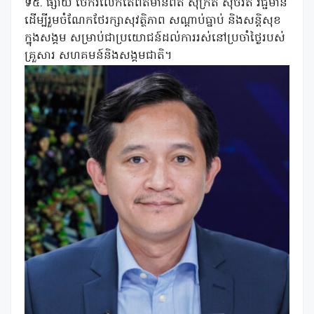
ទី៥. ផ្សាយ ចែករំលែកតែព័ត៌មានពិត សុក្រឹត សុចរិត វិជ្ជមាន
ដើម្បីរួមចំណែកថែរក្សាសុវត្ថិភាព សណ្តាប់ធ្នាប់ និងសន្តិសុខ
ក្នុងសង្គម សម្រាប់ជាប្រយោជន៍ដល់ការរស់នៅប្រចាំថ្ងៃរបស់
គ្រួសារ សហគមន៍និងសង្គមជាតិ។