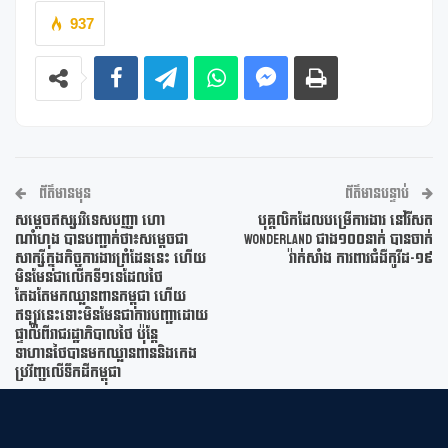
937
ព័ត៌មានមុន
ព័ត៌មានបន្ទាប់
សម្ដេចឥស្សរវិទេសបញ្ញា ហោ
បុគ្គលិកដែលបម្រើការងារ នៅរីសត
ណាំហុង បានបញ្ជាក់ថា៖សម្តេចជា
Wonderland ជាង១០០នាក់ បានចាក់
សាក្សីក្នុងកិច្ចការងារព្រំដែននេះ ហើយ
វ៉ាក់សាំង ការពារជំងឺកូវីដ-១៩
មិនមែនជាលើកទី១ទេដែលថៃ
តែងតែមកឈ្លានពានកម្ពុជា ហើយ
ឥឡូវនេះទោះមិនមែនជាការបញ្ជាដោយ
ផ្ទាល់ពីរាជរដ្ឋាភិបាលថៃ ប៉ុន្តែ
ទាហានថៃបានមកឈ្លានពាននិងកេង
ប្រវ័ញ្ចលើទឹកដីកម្ពុជា