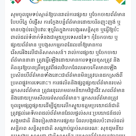
សូមចូលរួមទប់ស្កាត់ឱ្យបានរាល់ការផ្សាយ ឬចែកចាយព័ត៌មាន
បែបបំភ្លៃ បំផ្លើស ការក្លែងបន្លំព័ត៌មានដោយចរិតញុះញង់ ឬ
មានបង្កប់របៀបវារៈទុច្ចរិតក្នុងការបង្កអសន្តិសុខ ឬធ្វើឱ្យប៉ះ
ពាល់ដល់ទំនាក់ទំនងជាមួយប្រទេសដទៃ។ កុំចែកចាយ ឬ
ផ្សាយព័ត៌មាន ឬបង្កសកម្មភាពដែលនាំឱ្យមានការ​
រើសអើងលើ​ជាតិ​សាសាសន៍។ រាល់ការផ្សាយ ឬចែកចាយ
ព័ត៌មាននានា ត្រូវធ្វើឡើងដោយមានការទទួលខុសត្រូវ និង
គិតគូរឱ្យបានត្រឹមត្រូវពីផលវិបាកដែលអាចកើតមានឡើង
ប្រសិនបើព័ត៌មានទាំងនោះជាព័ត៌មានមិនត្រូវបានដកស្រង់ពី
ប្រភពផ្លូវការទេនោះ។ ការផលិតនិងផ្សព្វផ្សាយព័ត៌មានរបស់
អ្នកសារព័ត៌មាន ត្រូវអនុលោមតាមនិយាមវិជ្ជាជីវៈសារព័ត៌មាន
និងដោយក្រមសីលធម៌សារព័ត៌មាន។ អ្នកសារព័ត៌មានត្រូវ
ចូលរួមផ្សព្វផ្សាយដើម្បីជួយលើកស្ទួយឧត្តមប្រយោជន៍ជាតិ
ត្រូវផ្តល់អាទិភាពដល់ព័ត៌មានដែលផ្តល់សារៈប្រយោជន៍ដល់
សង្គមជាតិ និងចៀសវាងការផ្សាយ ដែលបង្កផលប៉ះពាល់ដល់
សន្តិភាព សន្តិសុខជាតិ សណ្តាប់ធ្នាប់សាធារណៈ សុខដុមនីយ