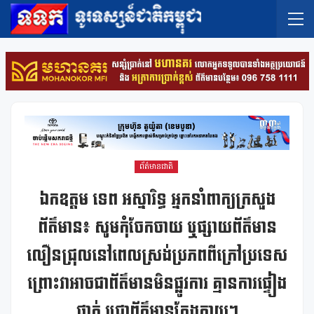
ព័ត៌មានជាតិ
ឯកឧត្តម ទេព អស្នារិទ្ធ អ្នកនាំពាក្យក្រសួង
ព័ត៌មាន៖ សូមកុំចែកចាយ ឬផ្សាយព័ត៌មាន
លឿនជ្រុលនៅពេលស្រង់ប្រភពពីក្រៅប្រទេស
ព្រោះវាអាចជាព័ត៌មានមិនផ្លូវការ គ្មានការផ្ទៀង
ផ្ទាត់ ឬជាព័ត៌មានក្លែងក្លាយ។