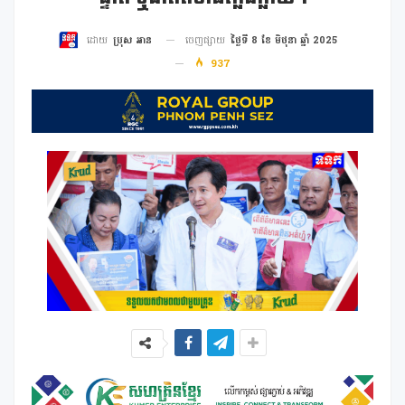
ចេញផ្សាយ
ថ្ងៃទី 8 ខែ មិថុនា ឆ្នាំ 2025
ដោយ
ប្រុស អាន
937