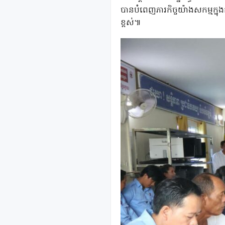
បានបំពេញភារកិច្ចយ៉ាងសកម្មក្នុ
ខ្ពស់៕