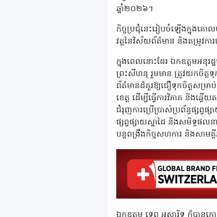
ឆ្នាំ២០២៦។
កិច្ចប្រជុំនេះរៀបចំឡើងក្នុងគោល
វត្តនៃវិស័យព័ត៌មាន និងតម្រូវកា
ក្នុងពេលនោះដែរ ឯកឧត្តមអនុរដ្ឋ
ព្រះសីហនុ រួមមាន ត្រូវយកចិត្តទ
ព័ត៌មានដ៏គួរឱ្យជឿទុកចិត្តសម្រា
ខេត្ត ដើម្បីធ្វើការវិភាគ និងឆ
ជំរុញការប្រើប្រាស់ប្រព័ន្ធផ្សព្
ផ្សព្វផ្សាយស្នាដៃ និងសមិទ្ធ
បន្តពង្រឹងកិច្ចសហការ និងសាមគ្គ
ឯកឧត្តម ទេព អស្នារិទ្ធ ក៏បានកោត