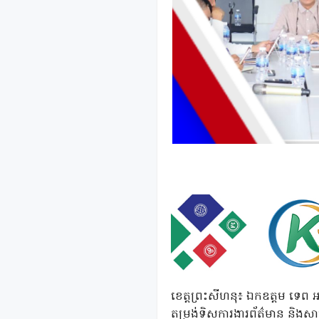
ខេត្តព្រះសីហនុ៖ ឯកឧត្តម ទេព អស្ន
តម្រង់ទិសការងារព័ត៌មាន និងសាធា