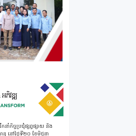
ំកិច្ចប្រជុំផ្សព្វផ្សាយ និង
ីហនុ នៅថ្ងៃទី២០ ខែមិថុនា