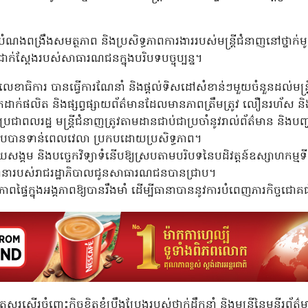
បំណងពង្រឹងសមត្ថភាព និងប្រសិទ្ធភាពការងាររបស់មន្ត្រីជំនាញនៅថ្នាក់មូ
រជាក់ស្តែងរបស់សាធារណជនក្នុងបរិបទបច្ចុប្បន្ន។
លេខាធិការ បានធ្វើការណែនាំ និងផ្ដល់ទិសដៅសំខាន់ៗមួយចំនួនដល់មន្ត្រីរ
ុកដាក់ផលិត និងផ្សព្វផ្សាយព័ត៌មានដែលមានភាពត្រឹមត្រូវ លឿនរហ័ស និងមាន
ប់ប្រជាពលរដ្ឋ មន្ត្រីជំនាញត្រូវតាមដានជាប់ជាប្រចាំនូវរាល់ព័ត៌មាន និ
្លើយតបបានទាន់ពេលវេលា ប្រកបដោយប្រសិទ្ធភាព។
វផ្សាយសង្គម និងបច្ចេកវិទ្យាទំនើបឱ្យស្របតាមបរិបទនៃបដិវត្តន៍ឧស្សាហកម្ម
ផលនានារបស់រាជរដ្ឋាភិបាលជូនសាធារណជនបានជ្រាប។
ីភាពផ្ទៃក្នុងអង្គភាពឱ្យបានរឹងមាំ ដើម្បីធានាបាននូវការបំពេញភារកិច្ចជ
សរសើរចំពោះកិច្ចខិតខំប្រឹងប្រែងរបស់ថ្នាក់ដឹកនាំ និងមន្ត្រីនៃមន្ទីរព