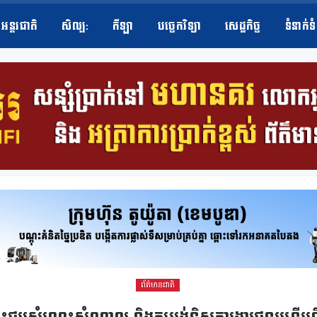
អន្តរជាតិ
សិល្ប​:
កីឡា
បច្ចេកវិទ្យា
សេដ្ឋកិច្ច
ទំនាក់ទ
ព័ត៌មានជាតិ