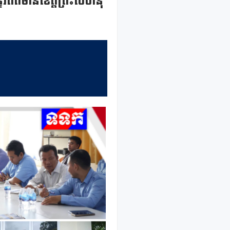
ីរព័ត៌មានខេត្តព្រះសីហនុ