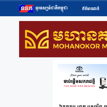
ព័ត៌មានជាតិ