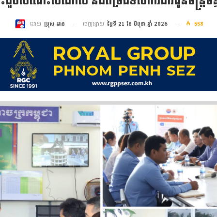
 ចុះជួបសំណេះសំណាល និងតម្រង់ទិសការងារជូនមន្ត្រីមន្ទ
ចេញផ្សាយ
ថ្ងៃទី 21 ខែ មិថុនា ឆ្នាំ 2026
558
ដោយ
ប្រុស អាន