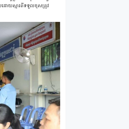
រកបដោយស្មារតីទទួលខុសត្រូវ