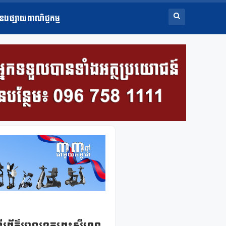
ំនងផ្សាយពាណិជ្ជកម្ម