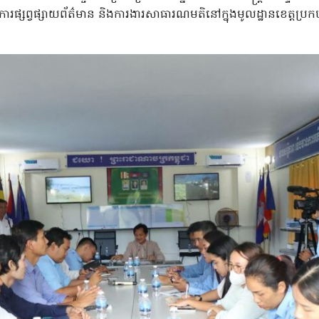
ងការផ្សព្វផ្សាយព័ត៌មាន និងការងារសាធារណមតិនៅក្នុងមូលដ្ឋានខេត្តប្