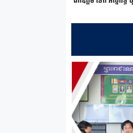
ឯកឧត្តម ទេព អស្នារិទ្ធ