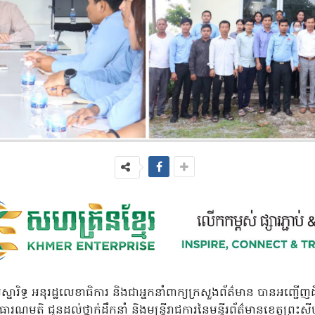
ារិទ្ធ អនុរដ្ឋលេខាធិការ និងជាអ្នកនាំពាក្យក្រសួងព័ត៌មាន បានអញ្ជើញដឹកនា
រណមតិ ជូនដល់ថ្នាក់ដឹកនាំ និងមន្ត្រីរាជការនៃមន្ទីរព័ត៌មានខេត្តព្រះស