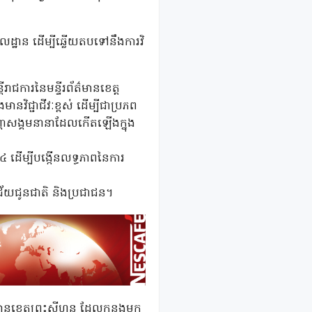
លដ្ឋាន ដើម្បីឆ្លើយតបទៅនឹងការវិ
ាជការនៃមន្ទីរព័ត៌មានខេត្ត
វិជ្ជាជីវៈខ្ពស់ ដើម្បីជាប្រភព
ងបញ្ហាសង្គមនានាដែលកើតឡើងក្នុង
ទី៤ ដើម្បីបង្កើនលទ្ធភាពនៃការ
ោគជ័យជូនជាតិ និងប្រជាជន។
័ត៌មានខេត្តព្រះសីហនុ ដែលកន្លងមក