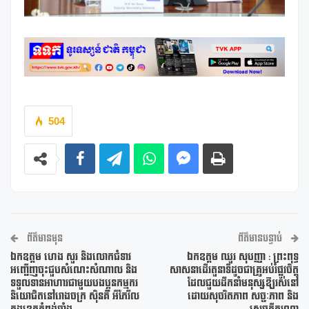
504
ព័ត៌មានមុន
ព័ត៌មានបន្ទាប់
ឯកឧត្តម ហេង សួរ និងលោកជំទាវ
ឯកឧត្តម ឈួរ សុបញ្ញា : ព្រះពុទ្ធ
អញ្ជើញចុះជួបសំណេះសំណាល និង
សាសនាដើរតួនាទីដូចជាគ្រូអប់រំផ្លូវចិត្ត
ទទួលទានអាហារជាមួយបងប្អូនកម្មករ
ដែលជួយដឹកនាំមនុស្សឱ្យរស់នៅ
និយោជិតនៅរោងចក្រ ស៊ិនគី អឹភែរឹល
ដោយសុចរិតភាព សច្ចៈភាព និង