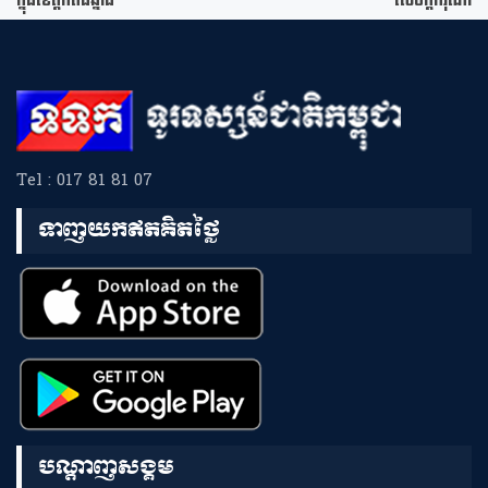
ក្នុងខេត្តកំពង់ឆ្នាំង
សេចក្តីករុណា
Tel : 017 81 81 07
ទាញយកឥតគិតថ្លៃ
បណ្តាញសង្គម