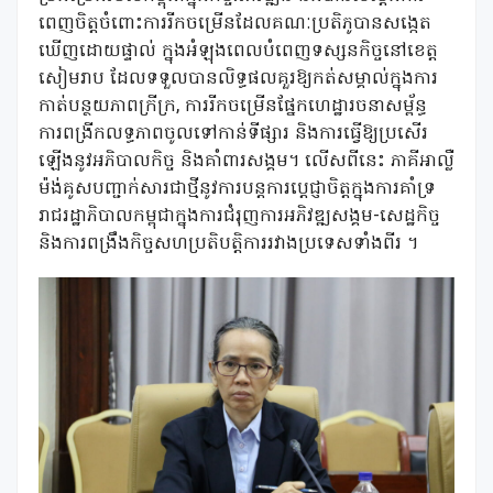
ពេញចិត្តចំពោះការរីកចម្រើនដែលគណៈប្រតិភូបានសង្កេត
ឃើញដោយផ្ទាល់ ក្នុងអំឡុងពេលបំពេញទស្សនកិច្ចនៅខេត្ត
សៀមរាប ដែលទទួលបានលិទ្ធផលគួរឱ្យកត់សម្គាល់ក្នុងការ
កាត់បន្ថយភាពក្រីក្រ, ការរីកចម្រើនផ្នែកហេដ្ឋារចនាសម្ព័ន្ធ
ការពង្រីកលទ្ធភាពចូលទៅកាន់ទីផ្សារ និងការធ្វើឱ្យប្រសើរ
ឡើងនូវអភិបាលកិច្ច និងគាំពារសង្គម។ លើសពីនេះ ភាគីអាល្លឺ
ម៉ង់គូសបញ្ជាក់សារជាថ្មីនូវការបន្តការប្ដេជ្ញាចិត្តក្នុងការគាំទ្រ
រាជរដ្ឋាភិបាលកម្ពុជាក្នុងការជំរុញការអភិវឌ្ឍសង្គម-សេដ្ឋកិច្ច
និងការពង្រឹងកិច្ចសហប្រតិបត្តិការរវាងប្រទេសទាំងពីរ ។​