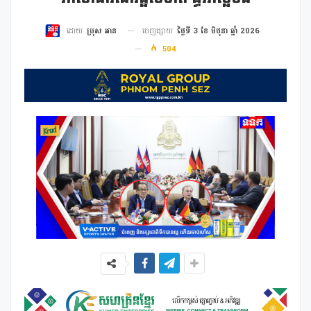
ចេញផ្សាយ
ថ្ងៃទី 3 ខែ មិថុនា ឆ្នាំ 2026
ដោយ
ប្រុស អាន
504