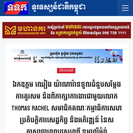
ព័ត៌មានជាតិ
ឯកឧត្តម ឈៀង យ៉ាណារ៉ាទទួលជំនួបសម្ដែង
ការគួរសម និងពិភាក្សាការងារជាមួយលោក
Thomas Rachel សមាជិកគណៈកម្មាធិការសហ
ប្រតិបត្តិការសេដ្ឋកិច្ច និងអភិវឌ្ឍន៍ នៃស
ភាសាធារណរដ្ឋសហព័ ន្ធអាល្លឺម៉ង់