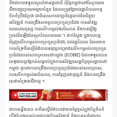
និងជាការទទួលស្គាល់ជាអន្តរជាតិ ប៉ុន្តែកម្ពុជានៅតែប្រឈម
នឹងបញ្ហាប្រឈមមួយចំនួន ដែលតម្រូវឱ្យរាជរដ្ឋាភិបាលបន្ត
ខិតខំប្រឹងប្រែង ជាពិសេសការរក្សានិរន្តរភាពនៃជំនួយ
អភិវឌ្ឍន៍ ការពង្រឹងសមត្ថភាពប្រកួតប្រជែង ការអភិវឌ្ឍ
ធនធានមនុស្ស ការលើកកម្ពស់ផលិតភាព និងការធ្វើឱ្យ
ប្រសើរឡើងនៃស្ថាប័នសាធារណៈ។ ជាក់ស្តែង ក្នុងការបន្ត
ជំរុញលើកកម្ពស់ភាពប្រកួតប្រជែង, រាជរដ្ឋភិបាល ដែលមាន
ការគាំទ្រពីអាល្លឺម៉ង់បានអនុវត្តគម្រោងលើកកម្ពស់ភាពប្រកួត
ប្រជែងរបស់សហគ្រាសនៅកម្ពុជា (ICONE) ដែលទទួលបាន
លទ្ធផលគួរឱ្យកត់សម្គាល់ក្នុងការអភិវឌ្ឍសេដ្ឋកិច្ចមូលដ្ឋាននៅ
កម្ពុជា ដូចជាការពង្រឹងភាពប្រកួតប្រជែងរបស់សហគ្រាស,
ការលើកកម្ពស់ផលិតភាព, ការជំរុញនវានុវត្តន៍ និងការពង្រឹង
សេវាគាំទ្រអាជីវកម្ម ។​
ជាការឆ្លើយតប ភាគីអាល្លឺម៉ង់បានវាយតម្លៃខ្ពស់ក្នុងកិច្ចខិតខំ
ប្រឹងប្រែងរបស់កម្ពុជាក្នុងកិច្ចអភិវឌ្ឍន៍ និងបានសម្តែងការ