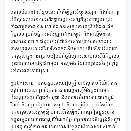
សហព័ន្ធអាល្លឺម៉ង់ ។
គោលបំណងនៃជំនួបនេះ គឺដើម្បីផ្លាស់ប្តូរទស្សនៈ និងពិភាក្សា
អំពីស្ថានភាពនៃការអភិវឌ្ឍសង្គម-សេដ្ឋកិច្ចនៅកម្ពុជា ព្រម
ទាំងវឌ្ឍនភាព ទិសដៅ និងឱកាសក្នុងការពង្រឹងនិងពង្រីក
កិច្ចសហប្រតិបត្តិការអភិវឌ្ឍន៍រវាងកម្ពុជា និងអាល្លឺម៉ង់ នា
ពេលអនាគត ។ ជំនួបនេះក៏ជាឱកាសសម្រាប់ភាគីទាំងពីរ
ផ្លាស់ប្តូរទស្សនៈលើអាទិភាពក្នុងកិច្ចសហប្រតិបត្តិការដែលជា
ធាតុចូលក្នុងការត្រៀមរៀបចំកិច្ចពិគ្រោះយោបល់ស្តីពីកិច្ចសហ
ប្រតិបត្តិការអភិវឌ្ឍន៍កម្ពុជា–អាល្លឺម៉ង់ ដែលគ្រោងនឹងប្រព្រឹត្ត
ទៅនាពេលខាងមុខ។
ក្នុងឱកាសនេះ ឯកឧត្តមទេសរដ្ឋមន្ត្រី បានស្វាគមន៍យ៉ាងកក់
ក្តៅចំពោះគណៈប្រតិភូសភាសហព័ន្ធអាល្លឺម៉ង់ក្នុងការមក
បំពេញទស្សនកិច្ចនៅកម្ពុជា និងសាទរចំពោះភាពជាដៃគូដ៏
រឹងមាំ និងយូរអង្វែងរវាងកម្ពុជា និងអាល្លឺម៉ង់ ។​ លើសពីនេះ
ឯកឧត្តមទេសរដ្ឋមន្ត្រី បានលើកឡើងពីការត្រៀមខ្លួនរបស់
កម្ពុជាក្នុងការចាកចេញពីចំណាត់ក្រុមប្រទេសអភិវឌ្ឍន៍តិចតួច
(LDC) នាឆ្នាំ២០២៩ ដែលជាសមិទ្ធផលដ៏មានសារៈសំខាន់