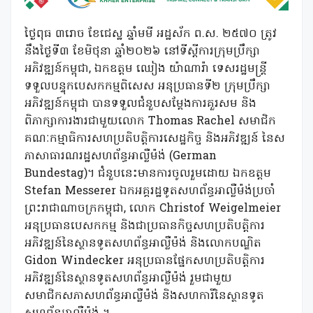
ថ្ងៃពុធ ៣រោច ខែជេស្ឋ ឆ្នាំមមី អដ្ឋស័ក ព.ស. ២៥៧០ ត្រូវ
នឹងថ្ងៃទី៣ ខែមិថុនា ឆ្នាំ២០២៦ នៅទីស្តីការក្រុមប្រឹក្សា
អភិវឌ្ឍន៍កម្ពុជា, ឯកឧត្តម ឈៀង យ៉ាណារ៉ា ទេសរដ្ឋមន្ត្រី
ទទួលបន្ទុកបេសកកម្មពិសេស អនុប្រធានទី២ ក្រុមប្រឹក្សា
អភិវឌ្ឍន៍កម្ពុជា បានទទួលជំនួបសម្ដែងការគួរសម និង
ពិភាក្សាការងារជាមួយលោក Thomas Rachel សមាជិក
គណៈកម្មាធិការសហប្រតិបត្តិការសេដ្ឋកិច្ច និងអភិវឌ្ឍន៍ នៃស
ភាសាធារណរដ្ឋសហព័ន្ធអាល្លឺម៉ង់ (German
Bundestag)។ ជំនួបនេះមានការចូលរួមដោយ ឯកឧត្តម
Stefan Messerer ឯកអគ្គរដ្ឋទូតសហព័ន្ធអាល្លឺម៉ង់ប្រចាំ
ព្រះរាជាណាចក្រកម្ពុជា, លោក Christof Weigelmeier
អនុប្រធានបេសកកម្ម និងជាប្រធានកិច្ចសហប្រតិបត្តិការ
អភិវឌ្ឍន៍នៃស្ថានទូតសហព័ន្ធអាល្លឺម៉ង់ និងលោកបណ្ឌិត
Gidon Windecker អនុប្រធានផ្នែកសហប្រតិបត្តិការ
អភិវឌ្ឍន៍នៃស្ថានទូតសហព័ន្ធអាល្លឺម៉ង់ រួមជាមួយ
សមាជិកសភាសហព័ន្ធអាល្លឺម៉ង់ និងសហការីនៃស្ថានទូត