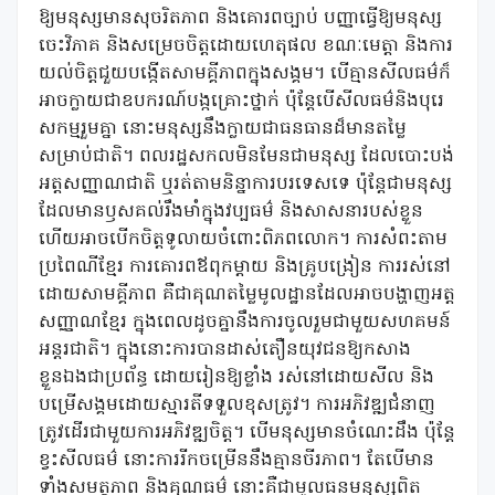
ឱ្យមនុស្សមានសុចរិតភាព និងគោរពច្បាប់ បញ្ញាធ្វើឱ្យមនុស្ស
ចេះវិភាគ និងសម្រេចចិត្តដោយហេតុផល ខណៈមេត្តា និងការ
យល់ចិត្តជួយបង្កើតសាមគ្គីភាពក្នុងសង្គម។ បើគ្មានសីលធម៌ក៏
អាចក្លាយជាឧបករណ៍បង្កគ្រោះថ្នាក់ ប៉ុន្តែបើសីលធម៌និងបុរេ
សកម្មរួមគ្នា នោះមនុស្សនឹងក្លាយជាធនធានដ៏មានតម្លៃ
សម្រាប់ជាតិ។ ពលរដ្ឋសកលមិនមែនជាមនុស្ស ដែលបោះបង់
អត្តសញ្ញាណជាតិ ឬរត់តាមនិន្នាការបរទេសទេ ប៉ុន្តែជាមនុស្ស
ដែលមានឫសគល់រឹងមាំក្នុងវប្បធម៌ និងសាសនារបស់ខ្លួន
ហើយអាចបើកចិត្តទូលាយចំពោះពិភពលោក។ ការសំពះតាម
ប្រពៃណីខ្មែរ ការគោរពឪពុកម្តាយ និងគ្រូបង្រៀន ការរស់នៅ
ដោយសាមគ្គីភាព គឺជាគុណតម្លៃមូលដ្ឋានដែលអាចបង្ហាញអត្ត
សញ្ញាណខ្មែរ ក្នុងពេលដូចគ្នានឹងការចូលរួមជាមួយសហគមន៍
អន្តរជាតិ។ ក្នុងនោះការបានដាស់តឿនយុវជនឱ្យកសាង
ខ្លួនឯងជាប្រព័ន្ធ ដោយរៀនឱ្យខ្លាំង រស់នៅដោយសីល និង
បម្រើសង្គមដោយស្មារតីទទួលខុសត្រូវ។ ការអភិវឌ្ឍជំនាញ
ត្រូវដើរជាមួយការអភិវឌ្ឍចិត្ត។ បើមនុស្សមានចំណេះដឹង ប៉ុន្តែ
ខ្វះសីលធម៌ នោះការរីកចម្រើននឹងគ្មានចីរភាព។ តែបើមាន
ទាំងសមត្ថភាព និងគុណធម៌ នោះគឺជាមូលធនមនុស្សពិត