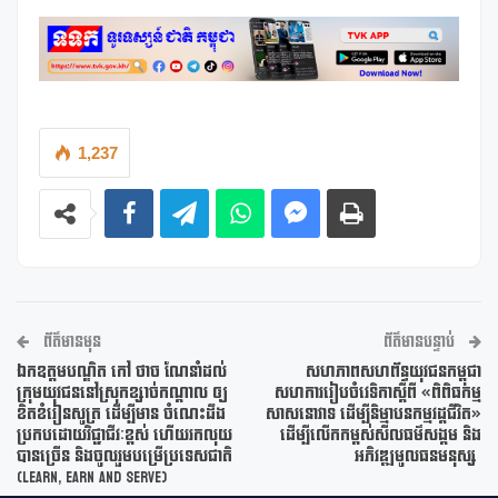
1,237
ព័ត៌មានមុន
ព័ត៌មានបន្ទាប់
ឯកឧត្តមបណ្ឌិត កៅ ថាច ណែនាំដល់
សហភាពសហព័ន្ធយុវជនកម្ពុជា
ក្រុមយុវជននៅស្រុកខ្សាច់កណ្តាល ឲ្យ
សហការរៀបចំវេទិកាស្តីពី «ពិពិធកម្ម
ខិតខំរៀនសូត្រ ដើម្បីមាន ចំណេះដឹង
សាសនោវាទ ដើម្បីនិម្មាបនកម្មវដ្តជីវិត»
ប្រកបដោយវិជ្ជាជីវៈខ្ពស់ ហេីយរកលុយ
ដើម្បីលើកកម្ពស់សីលធម៌សង្គម និង
បានច្រើន និងចូលរួមបម្រើប្រទេសជាតិ
អភិវឌ្ឍមូលធនមនុស្ស
(Learn, Earn and Serve)