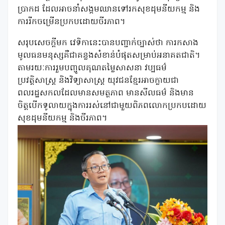
ប្រាកដ ដែលអាចនាំសង្គមឈានទៅរកសុខដុមនីយកម្ម និង
ការរីកចម្រើនប្រកបដោយចីរភាព។
សរុបសេចក្តីមក វេទិកានេះបានបញ្ជាក់ច្បាស់ថា ការកសាង
មូលធនមនុស្សគឺជាគន្លងសំខាន់បំផុតសម្រាប់អនាគតជាតិ។
តាមរយៈការរួមបញ្ចូលគុណតម្លៃសាសនា វប្បធម៌
ប្រវត្តិសាស្ត្រ និងវិទ្យាសាស្ត្រ យុវជនខ្មែរ​អាចក្លាយជា
ពលរដ្ឋសកលដែលមានសមត្ថភាព មានសីលធម៌ និងមាន
ចិត្តបើកទូលាយក្នុងការរស់នៅជាមួយពិភពលោកប្រកបដោយ
សុខដុមនីយកម្ម និងចីរភាព។