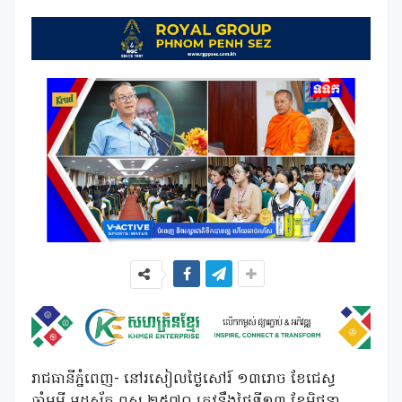
រាជធានីភ្នំពេញ- នៅរសៀលថ្ងៃសៅរ៍ ១៣រោច ខែជេស្ធ
ឆ្នាំមមី អដ្ឋស័ក ពស ២៥៧០ ត្រូវនឹងថ្ងៃទី១៣ ខែមិថុនា