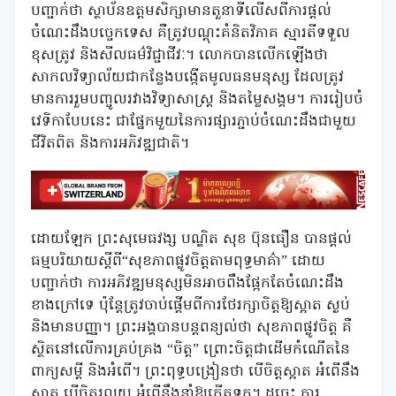
បញ្ជាក់ថា ស្ថាប័នឧត្តមសិក្សាមានតួនាទីលើសពីការផ្តល់
ចំណេះដឹងបច្ចេកទេស គឺត្រូវបណ្តុះគំនិតវិភាគ ស្មារតីទទួល
ខុសត្រូវ និងសីលធម៌វិជ្ជាជីវៈ។ លោកបានលើកឡើងថា
សាកលវិទ្យាល័យជាកន្លែងបង្កើតមូលធនមនុស្ស ដែលត្រូវ
មានការរួមបញ្ចូលរវាងវិទ្យាសាស្ត្រ និងតម្លៃសង្គម។ ការរៀបចំ
វេទិកាបែបនេះ ជាផ្នែកមួយនៃការផ្សារភ្ជាប់ចំណេះដឹងជាមួយ
ជីវិតពិត និងការអភិវឌ្ឍជាតិ។
ដោយឡែក ព្រះសុមេធវង្ស បណ្ឌិត សុខ ប៊ុនធឿន បានផ្តល់
ធម្មបរិយាយស្តីពី“សុខភាពផ្លូវចិត្តតាមពុទ្ធមាគ៌ា” ដោយ
បញ្ជាក់ថា ការអភិវឌ្ឍមនុស្សមិនអាចពឹងផ្អែកតែចំណេះដឹង
ខាងក្រៅទេ ប៉ុន្តែត្រូវចាប់ផ្តើមពីការថែរក្សាចិត្តឱ្យស្អាត ស្ងប់
និងមានបញ្ញា។ ព្រះអង្គបានបន្តពន្យល់ថា សុខភាពផ្លូវចិត្ត គឺ
ស្ថិតនៅលើការគ្រប់គ្រង “ចិត្ត” ព្រោះចិត្តជាដើមកំណើតនៃ
ពាក្យសម្ដី និងអំពើ។ ព្រះពុទ្ធបង្រៀនថា បើចិត្តស្អាត អំពើនឹង
ស្អាត បើចិត្តរលួយ អំពើនឹងនាំឱ្យកើតទុក្ខ។ ដូច្នេះ ការ