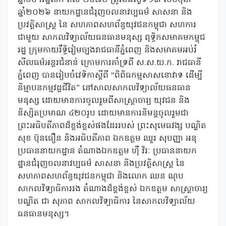
ឆ្នាំ២០២៦ នាយកដ្ឋានជំរុញចលនាវប្បធម៌ សាសនា និង
ប្រវត្តិសាស្ត្រ នៃ សហភាពសហព័ន្ធយុវជនកម្ពុជា សហការ
ជាមួយ សាកលវិទ្យាល័យធនធានមនុស្ស ពុទ្ធិកសមាគមកម្ពុជ
រដ្ឋ ក្រុមកាយរឹទ្ធិរៀមច្បងរាជធានីភ្នំពេញ និងសមាគមអប់រំ
សីលធម៌អន្តរជំនាន់ ក្រោមការគាំទ្រពី ស.ស.យ.ក. រាជធានី
ភ្នំពេញ បានរៀបចំវេទិកាស្តីពី “ពិពិធកម្មសាសនោវាទ ដើម្បី
និម្មាបនកម្មវដ្ដជីវិត” នៅសាលសាកលវិទ្យាល័យធនធាន
មនុស្ស ដោយមានការចូលរួមពីសាស្ត្រាចារ្យ យុវជន និង
និស្សិតប្រមាណ ៤២០រូប ដោយមានការនិមន្តចូលរួមជា
ព្រះអធិបតីភាពដ៏ខ្ពង់ខ្ពស់ផងដែររបស់ ព្រះសុមេធវង្ស បណ្ឌិត
សុខ ប៊ុនធឿន និងអធិបតីភាព ឯកឧត្តម ឈួរ សុបញ្ញា អនុ
ប្រធាននាយកដ្ឋាន តំណាងឯកឧត្តម ហ៉ឺ វិរៈ ប្រធាននាយក
ដ្ឋានជំរុញចលនាវប្បធម៌ សាសនា និងប្រវត្តិសាស្ត្រ នៃ
សហភាពសហព័ន្ធយុវជនកម្ពុជា និងលោក ឈន ណុប
សាកលវិទ្យាធិការរង តំណាងដ៏ខ្ពង់ខ្ពស់ ឯកឧត្តម សាស្រ្តាចារ្យ
បណ្ឌិត ជា សុភាព សាកលវិទ្យាធិការ នៃសាកលវិទ្យាល័យ
ធនធានមនុស្ស។