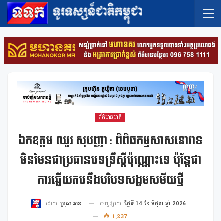
ព័ត៌មានជាតិ
ឯកឧត្តម ឈួរ សុបញ្ញា : ពិពិធកម្មសាសនោវាទ
មិនមែនជាប្រធានបទទ្រឹស្តីប៉ុណ្ណោះទេ ប៉ុន្តែជា
ការឆ្លើយតបនឹងបរិបទសង្គមសម័យថ្មី
ចេញផ្សាយ
ថ្ងៃទី 14 ខែ មិថុនា ឆ្នាំ 2026
ដោយ
ប្រុស អាន
1,237