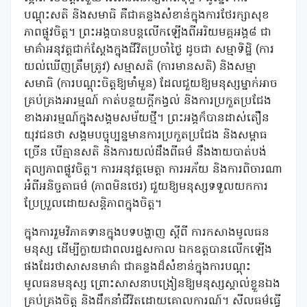
បណ្តុះសតិ និងសមាធិ គឺជាគន្លងសំខាន់ក្នុងការថែរក្សាសុខ
ភាពផ្លូវចិត្ត។ ព្រះអង្គបានបន្តលើកឡើងពីអរិយមគ្គអង្គ៨ ជា
មាគ៌ាអនុវត្តជាក់ស្តែងក្នុងជីវិតប្រចាំថ្ងៃ ដូចជា សម្មាទិដ្ឋិ (ការ
យល់ឃើញត្រឹមត្រូវ) សម្មាសតិ (ការមានសតិ) និងសម្មា
សមាធិ (ការបណ្តុះចិត្តឱ្យមាំមួន) ដែលជួយឱ្យមនុស្សម្នាក់អាច
គ្រប់គ្រងអារម្មណ៍ កាត់បន្ថយក្តីកង្វល់ និងការប្រកួតប្រជែង
ខាងអារម្មណ៍ក្នុងសង្គមសម័យថ្មី។ ព្រះអង្គក៏បានដាស់តឿន
យុវជនថា សង្គមបច្ចុប្បន្នមានការប្រកួតប្រជែង និងសម្ពាធ
ច្រើន បើគ្មានសតិ និងការយល់ដឹងពីធម៌ នឹងងាយបាត់បង់
តុល្យភាពផ្លូវចិត្ត។ ការអនុវត្តមេត្តា ការអភ័យ និងការពិចារណា
អំពីអនិច្ចតាធម៌ (ភាពមិនថេរ) ជួយឱ្យមនុស្សទទួលយកការ
ប្រែប្រួលដោយសន្តិភាពក្នុងចិត្ត។
ក្នុងការរួមវិភាគទានក្នុងបទបង្ហាញ ស្តីពី ការកសាងមូលធន
មនុស្ស ដើម្បីក្លាយជាពលរដ្ឋសកាល ឯកឧត្តបានលើកឡើង
ផងដែរថាសាសនមាគ៌ា ជាគន្លងដ៏សំខាន់ក្នុងការបណ្តុះ
មូលធនមនុស្ស ព្រោះសាសនាបង្រៀនឱ្យមនុស្សស្គាល់ខ្លួនឯង
គ្រប់គ្រងចិត្ត និងដឹកនាំជីវិតដោយគោលការណ៍។ សីលធម៌ធ្វើ