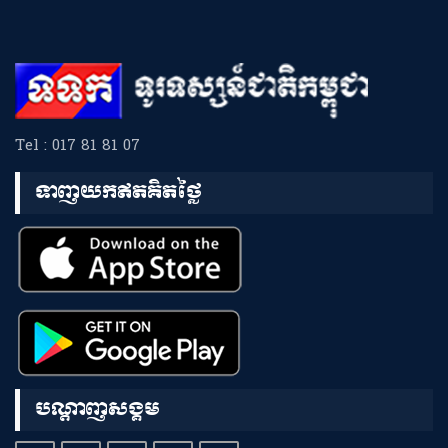
Tel : 017 81 81 07
ទាញយកឥតគិតថ្លៃ
បណ្តាញសង្គម