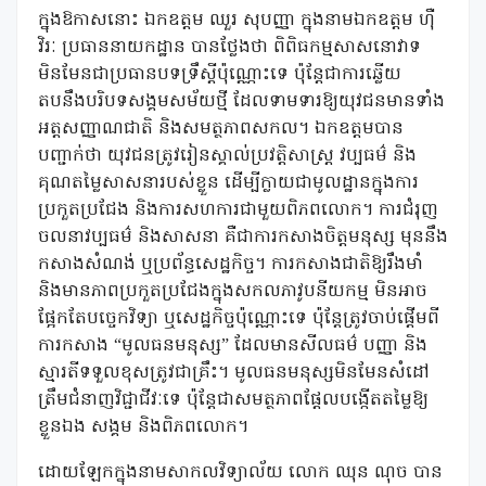
ក្នុងឱកាសនោះ ឯកឧត្តម ឈួរ សុបញ្ញា ក្នុងនាមឯកឧត្តម ហ៉ឺ
វិរៈ ប្រធាននាយកដ្ឋាន បានថ្លែងថា ពិពិធកម្មសាសនោវាទ
មិនមែនជាប្រធានបទទ្រឹស្តីប៉ុណ្ណោះទេ ប៉ុន្តែជាការឆ្លើយ
តបនឹងបរិបទសង្គមសម័យថ្មី ដែលទាមទារឱ្យយុវជនមានទាំង
អត្តសញ្ញាណជាតិ និងសមត្ថភាពសកល។ ឯកឧត្តមបាន
បញ្ជាក់ថា យុវជនត្រូវរៀនស្គាល់ប្រវត្តិសាស្ត្រ វប្បធម៌ និង
គុណតម្លៃសាសនារបស់ខ្លួន ដើម្បីក្លាយជាមូលដ្ឋានក្នុងការ
ប្រកួតប្រជែង និងការសហការជាមួយពិភពលោក។ ការជំរុញ
ចលនាវប្បធម៌ និងសាសនា គឺជាការកសាងចិត្តមនុស្ស មុននឹង
កសាងសំណង់ ឬប្រព័ន្ធសេដ្ឋកិច្ច។ ការកសាងជាតិឱ្យរឹងមាំ
និងមានភាពប្រកួតប្រជែងក្នុងសកលភាវូបនីយកម្ម មិនអាច
ផ្អែកតែបច្ចេកវិទ្យា ឬសេដ្ឋកិច្ចប៉ុណ្ណោះទេ ប៉ុន្តែត្រូវចាប់ផ្ដើមពី
ការកសាង “មូលធនមនុស្ស” ដែលមានសីលធម៌ បញ្ញា និង
ស្មារតីទទួលខុសត្រូវជាគ្រឹះ។ មូលធនមនុស្សមិនមែនសំដៅ
ត្រឹមជំនាញវិជ្ជាជីវៈទេ ប៉ុន្តែជាសមត្ថភាពផ្ដែលបង្កើតតម្លៃឱ្យ
ខ្លួនឯង សង្គម និងពិភពលោក។
ដោយឡែកក្នុងនាមសាកលវិទ្យាល័យ លោក ឈុន ណុច បាន