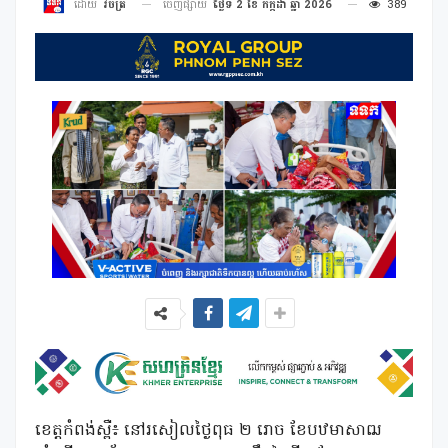
ចេញផ្សាយ
ថ្ងៃទី 2 ខែ កក្កដា ឆ្នាំ 2026
389
ដោយ
វិចិត្រ
ខេត្តកំពង់ស្ពឺ៖ នៅរសៀលថ្ងៃពុធ ២ រោច ខែបឋមាសាឍ