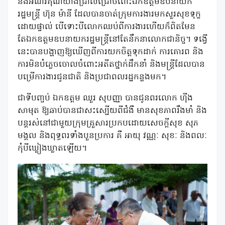
និងអំណរគុណយ៉ាងជ្រាលជ្រៅចំពោះឯកឧត្តមឧបនាយក
រដ្ឋមន្រ្តី ហ៊ុន ម៉ានី ដែលបានចាត់ក្រុមការងារមកសួរសុខទុក្ខ
ដោយផ្ទាល់ បើទោះបីលោកឈប់ពីការងារហើយក៏ពិតមែន
តែឯកឧត្តមឧបនាយករដ្ឋមន្រ្តីនៅតែនឹកនាលោកជានិច្ច។ ទង្វើ
នេះបានបង្ហាញឱ្យឃើញពីការយកចិត្តទុកដាក់ ការគោរព និង
ការមិនបំភ្លេចចោលចំពោះអតីតថ្នាក់ដឹកនាំ និងមន្ត្រីដែលបាន
បម្រើការងារជូនជាតិ និងប្រជាពលរដ្ឋកន្លងមក។
ជាទីបញ្ចប់ ឯកឧត្តម ឈួរ សុបញ្ញា បានជូនពរលោក ហ៊ីង
សាមុត ឱ្យឆាប់បានជាសះស្បើយពីជំងឺ មានសុខភាពរឹងមាំ និង
បន្តរស់នៅជាមួយក្រុមគ្រួសារប្រកបដោយសេចក្តីសុខ សុភ
មង្គល និងពុទ្ធពរទាំងបួនប្រការ គឺ អាយុ វណ្ណៈ សុខៈ និងពលៈ
កុំបីឃ្លៀងឃ្លាតឡើយ។