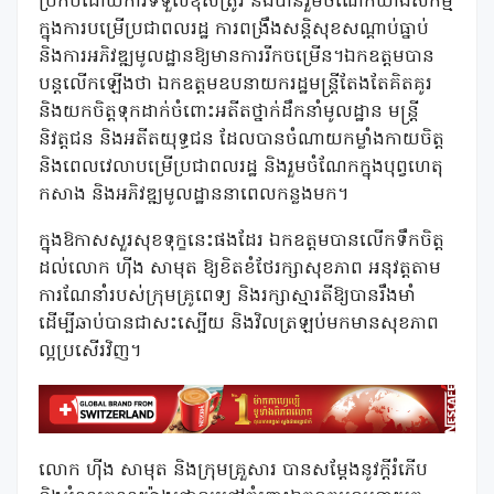
ប្រកបដោយការទទួលខុសត្រូវ និងបានរួមចំណែកយ៉ាងសកម្ម
ក្នុងការបម្រើប្រជាពលរដ្ឋ ការពង្រឹងសន្តិសុខសណ្តាប់ធ្នាប់
និងការអភិវឌ្ឍមូលដ្ឋានឱ្យមានការរីកចម្រើន។ឯកឧត្តមបាន
បន្តលើកឡើងថា ឯកឧត្តមឧបនាយករដ្ឋមន្រ្តីតែងតែគិតគូរ
និងយកចិត្តទុកដាក់ចំពោះអតីតថ្នាក់ដឹកនាំមូលដ្ឋាន មន្ត្រី
និវត្តជន និងអតីតយុទ្ធជន ដែលបានចំណាយកម្លាំងកាយចិត្ត
និងពេលវេលាបម្រើប្រជាពលរដ្ឋ និងរួមចំណែកក្នុងបុព្វហេតុ
កសាង និងអភិវឌ្ឍមូលដ្ឋាននាពេលកន្លងមក។
ក្នុងឱកាសសួរសុខទុក្ខនេះផងដែរ ឯកឧត្តមបានលើកទឹកចិត្ត
ដល់លោក ហ៊ីង សាមុត ឱ្យខិតខំថែរក្សាសុខភាព អនុវត្តតាម
ការណែនាំរបស់ក្រុមគ្រូពេទ្យ និងរក្សាស្មារតីឱ្យបានរឹងមាំ
ដើម្បីឆាប់បានជាសះស្បើយ និងវិលត្រឡប់មកមានសុខភាព
ល្អប្រសើរវិញ។
លោក ហ៊ីង សាមុត និងក្រុមគ្រួសារ បានសម្តែងនូវក្តីរំភើប