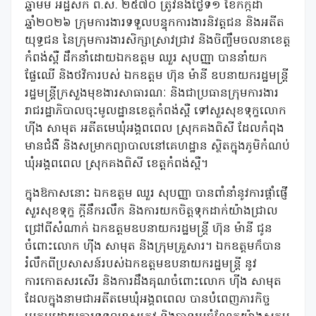
ឆ្នាំមមី អដ្ឋស័ក ព.ស. ២៥៧០ ត្រូវនឹងថ្ងៃទី១ ខែកក្កដា
ឆ្នាំ២០២៦ ក្រុមការងារទទួលបន្ទុកការងារនិវត្តជន និងអតីត
យុទ្ធជន នៃក្រុមការងារសិក្សាស្រាវជ្រាវ និងចិញ្ចឹមចលនាខេត្ត
កំពង់ស្ពឺ ដឹកនាំដោយឯកឧត្តម ឈួរ សុបញ្ញា បាននាំយក
ផ្លែឈើ និងថវិការបស់ ឯកឧត្តម ហ៊ុន ម៉ានី ឧបនាយករដ្ឋមន្ត្រី
រដ្ឋមន្ត្រីក្រសួងមុខងារសាធារណៈ និងជាប្រធានក្រុមការងារ
រាជរដ្ឋាភិបាលចុះមូលដ្ឋានខេត្តកំពង់ស្ពឺ ទៅសួរសុខទុក្ខលោក
ហ៊ីង សាមុត អតីតមេឃុំអង្គពពេល ស្រុកគងពិសី ដែលកំពុង
មានជំងឺ និងសម្រាកព្យាបាលនៅគេហដ្ឋាន ស្ថិតក្នុងភូមិកំណប់
ឃុំអង្គពពេល ស្រុកគងពិសី ខេត្តកំពង់ស្ពឺ។
ក្នុងឱកាសនោះ ឯកឧត្តម ឈួរ សុបញ្ញា បានពាំនាំនូវការផ្តាំផ្ញើ
សួរសុខទុក្ខ ក្តីនឹករលឹក និងការយកចិត្តទុកដាក់យ៉ាងជ្រាល
ជ្រៅពីសំណាក់ ឯកឧត្តមឧបនាយករដ្ឋមន្ត្រី ហ៊ុន ម៉ានី ជូន
ចំពោះលោក ហ៊ីង សាមុត និងក្រុមគ្រួសារ។ ឯកឧត្តមក៏បាន
រំលឹកពីប្រសាសន៍របស់ឯកឧត្តមឧបនាយករដ្ឋមន្រ្តី នូវ
ការកោតសរសើរ និងការដឹងគុណចំពោះលោក ហ៊ីង សាមុត
ដែលក្នុងនាមជាអតីតមេឃុំអង្គពពេល បានបំពេញភារកិច្ច