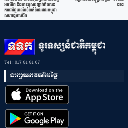
អាម៉េរិក និងបានគូសបញ្ជាក់ពីចលន
1292
ការជាវិជ្ជមាននៃទំនាក់ទំនងរវាងកម្ពុជា-
សហរដ្ឋអាម៉េរិក
Tel : 017 81 81 07
ទាញយកឥតគិតថ្លៃ