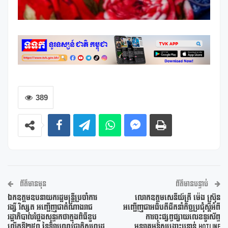
389
ព័ត៌មានមុន
ព័ត៌មានបន្ទាប់
ឯកឧត្តមឧបនាយករដ្ឋមន្ត្រីប្រចាំការ
លោកឧត្តមសេនីយ៍ត្រី ម៉េង ស្រ៊ុន
វង្សី វិស្សុត អញ្ជើញជាតំណាងរាជ
អញ្ជើញ​ជា​អធិបតីដឹកនាំកិច្ចប្រជុំស្តីអំពី
រដ្ឋាភិបាលថ្លែងសុន្ទរកថាក្នុងពិធីខួប
ការចុះផ្សព្វផ្សាយលេខ​ទូរស័ព្ទ​
លើកទី២៥០ នៃទិវាបុណ្យជាតិសហរដ្ឋ
អន្តរាគមន៍​សង្គ្រោះ​បន្ទាន់​ Hotline