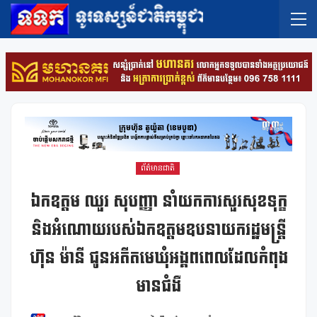
ព័ត៌មានជាតិ
ឯកឧត្តម ឈួរ សុបញ្ញា នាំយកការសួរសុខទុក្ខ
និងអំណោយរបស់ឯកឧត្តមឧបនាយករដ្ឋមន្ត្រី
ហ៊ុន ម៉ានី ជូនអតីតមេឃុំអង្គពពេលដែលកំពុង
មានជំងឺ