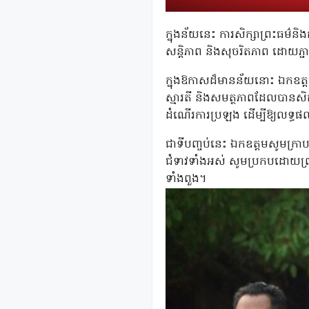
ក្នុងន័យនេះ ការសិក្សាព្រះធម៌និ
សន្តិភាព និងសុចរិតភាព ដោយភ្ជាប
ក្នុងឱកាសដ៏មានន័យនោះ ឯកឧត្ត
ស្មារតី និងសមត្ថភាពដែលបានសិក្ស
ដំណើរការប្រឡង ដើម្បីឱ្យលទ
ជាទីបញ្ចប់នេះ ឯកឧត្តមសូមក្រា
ជំទាវទាំងអស់ សូមប្រកបដោយព្រះ
ទាំងពួង។