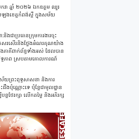
ខែមករា ឆ្នាំ ២០២៦ ឯកឧត្តម ឈួរ
ឡងខេត្តកំពង់ស្ពឺ ក្នុងសម័យ
រណ:និងជាប្រធានក្រុមការងារចុះ
ារកោតសរសើរនិងថ្លែងអំណរគុណយ៉ាង
ិងភាគីពាក់ព័ន្ធទាំងអស់ ដែលបាន
្រសិទ្ធភាព ស្របតាមគោលការណ៍
ឍវិស័យព្រះពុទ្ធសាសនា និងការ
ប៉ុណ្ណោះទេ ប៉ុន្តែជាមូលដ្ឋាន
ន្តថែរក្សា លើកតម្លៃ និងអភិរក្ស