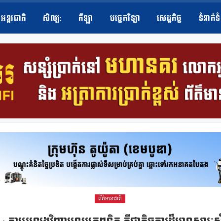
អន្តរជាតិ
សិល្ប​:
កីឡា
បច្ចេកវិទ្យា
សេដ្ឋកិច្ច
ទំនាក់ទ
ព័ត៌មានជាតិ