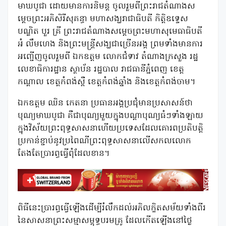
មាឃបូជា ដោយមានការនិមន្ត ចូលរួមពីព្រះរាជតំណាងស
ម្តេចព្រះអភិសិរីសុគន្ធា មហាសង្ឃរាជាធិបតី កិត្តិឧទ្ទេស
បណ្ឌិត បួរ គ្រី ព្រះរាជតំណាងសម្តេចព្រះមហាសុមេធាធិបតី
អំ លឹមហេង និងព្រះមន្ត្រីសង្ឃជាច្រើនអង្គ ព្រមទាំងមានការ
អញ្ជើញចូលរួមពី ឯកឧត្តម លោកជំទាវ តំណាងក្រសួង រដ្ឋ
លេខាធិការដ្ឋាន ស្ថាប័ន រដ្ឋបាល រាជធានីភ្នំពេញ ខេត្ត
កណ្តាល ខេត្តកំពង់ស្ពឺ ខេត្តកំពង់ឆ្នាំង និងខេត្តកំពង់ចាម។
ឯកឧត្តម ឈិន កេតនា ប្រធានអង្គប្រជុំមានប្រសាសន៍ថា
បុណ្យមាឃបូជា គឺជាបុណ្យមួយក្នុងបណ្តាបុណ្យធំៗទាំងឡាយ
ក្នុងវិស័យព្រះពុទ្ធសាសនាហើយប្រទេសដែលគោរពប្រតិបត្តិ
ប្រកាន់ខ្ជាប់នូវប្រពៃណីព្រះពុទ្ធសាសនាលើសកលលោក
តែងតែប្រារព្ធធ្វើពុំដែលខាន។
ពិធីនេះប្រារព្ធធ្វើឡើងដើម្បីរំលឹកដល់អភិលក្ខិតសម័យទាំងពីរ
នៃសាសនាព្រះសម្មាសម្ពុទ្ធបរមគ្រូ ដែលកើតឡើងនៅថ្ងៃ