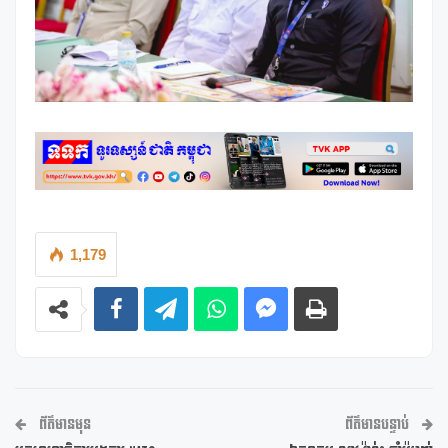
1,179
ព័ត៌មានមុន
ព័ត៌មានបន្ទាប់