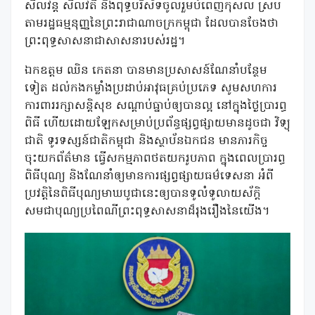
សីលវន្ត សីលវតី និងពុទ្ធបរិស័ទចូលរួមបំពេញកុសល ស្រប
តាមរដ្ឋធម្មនុញ្ញនៃព្រះរាជាណាចក្រកម្ពុជា ដែលបានចែងថា
ព្រះពុទ្ធសាសនាជាសាសនារបស់រដ្ឋ។
ឯកឧត្តម ឈិន កេតនា បានមានប្រសាសន៍ណែនាំបន្ថែម
ទៀត ដល់កងកម្លាំងប្រដាប់អាវុធគ្រប់ប្រភេទ សូមសហការ
ការពាររក្សាសន្តិសុខ សណ្ដាប់ធ្នាប់ឲ្យបានល្អ នៅក្នុងថ្ងៃប្រារព្ធ
ពិធី ហើយដោយឡែកសម្រាប់ប្រព័ន្ធផ្សព្វផ្សាយមានដូចជា វិទ្យុ
ជាតិ ទូរទស្សន៍ជាតិកម្ពុជា និងស្ថាប័នឯកជន មានភារកិច្ច
ចុះយកព័ត៌មាន ធ្វើសកម្មភាពថតយករូបភាព ក្នុងពេលប្រារព្ធ
ពិធីបុណ្យ និងណែនាំឲ្យមានការផ្សព្វផ្សាយធម៌ទេសនា អំពី
ប្រវត្តិនៃពិធីបុណ្យមាឃបូជានេះឲ្យបានទូលំទូលាយស័ក្តិ
សមជាបុណ្យប្រពៃណីព្រះពុទ្ធសាសនាដ៏រុងរឿងនៃយើង។