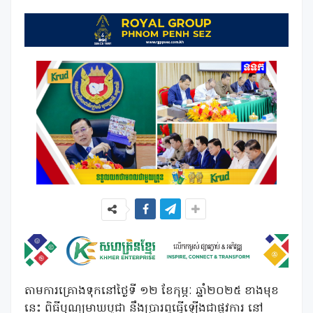
តាមការគ្រោងទុកនៅថ្ងៃទី ១២ ខែកុម្ភៈ ឆ្នាំ២០២៥ ខាងមុខ
នេះ ពិធីបុណ្យមាឃបូជា នឹងប្រារព្ធធ្វើឡើងជាផ្លូវការ នៅ