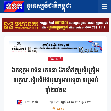
ព័ត៌មានជាតិ
ឯកឧត្តម ឈិន កេតនា ដឹកនាំកិច្ចប្រជុំត្រៀម
លក្ខណៈរៀបចំពិធីបុណ្យមាឃបូជា សម្រាប់
ឆ្នាំ២០២៥
ចេញផ្សាយ
ថ្ងៃទី 24 ខែ មករា ឆ្នាំ 2025
ដោយ
ដាលីស
1,179