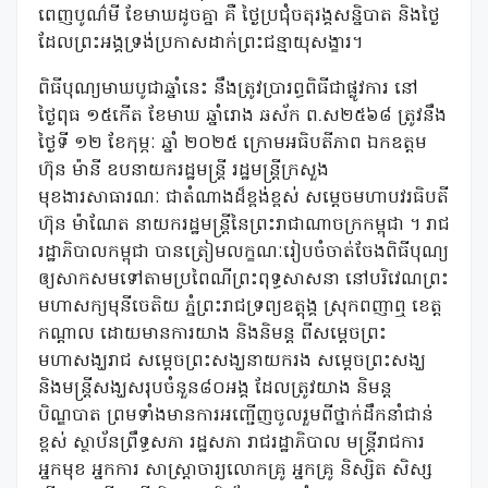
ពេញបូណ៌មី ខែមាឃដូចគ្នា គឺ ថ្ងៃប្រជុំចតុរង្គសន្និបាត និងថ្ងៃ
ដែលព្រះអង្គទ្រង់ប្រកាសដាក់ព្រះជន្មាយុសង្ខារ។
ពិធីបុណ្យមាឃបូជាឆ្នាំនេះ នឹងត្រូវប្រារព្ធពិធីជាផ្លូវការ នៅ
ថ្ងៃពុធ ១៥កើត ខែមាឃ ឆ្នាំរោង ឆស័ក ព.ស២៥៦៨ ត្រូវនឹង
ថ្ងៃទី ១២ ខែកុម្ភៈ ឆ្នាំ ២០២៥ ក្រោមអធិបតីភាព ឯកឧត្តម
ហ៊ុន ម៉ានី ឧបនាយករដ្ឋមន្ត្រី រដ្ឋមន្ត្រីក្រសួង
មុខងារសាធារណៈ ជាតំណាងដ៏ខ្ពង់ខ្ពស់ សម្ដេចមហាបវរធិបតី
ហ៊ុន ម៉ាណែត នាយករដ្ឋមន្ត្រីនៃព្រះរាជាណាចក្រកម្ពុជា ។ រាជ
រដ្ឋាភិបាលកម្ពុជា បានត្រៀមលក្ខណៈរៀបចំចាត់ចែងពិធីបុណ្យ
ឲ្យសាកសមទៅតាមប្រពៃណីព្រះពុទ្ធសាសនា នៅបរិវេណព្រះ
មហាសក្យមុនីចេតិយ ភ្នំព្រះរាជទ្រព្យឧត្តុង្គ ស្រុកពញាឮ ខេត្ត
កណ្ដាល ដោយមានការយាង និងនិមន្ត ពីសម្ដេចព្រះ
មហាសង្ឃរាជ សម្ដេចព្រះសង្ឃនាយករង សម្តេចព្រះសង្ឃ
និងមន្ត្រីសង្ឃសរុបចំនួន៨០អង្គ ដែលត្រូវយាង និមន្ត
បិណ្ឌបាត ព្រមទាំងមានការអញ្ជើញចូលរួមពីថ្នាក់ដឹកនាំជាន់
ខ្ពស់ ស្ថាប័នព្រឹទ្ធសភា រដ្ឋសភា រាជរដ្ឋាភិបាល មន្ត្រីរាជការ
អ្នកមុខ អ្នកការ សាស្ត្រាចារ្យលោកគ្រូ អ្នកគ្រូ និស្សិត សិស្ស