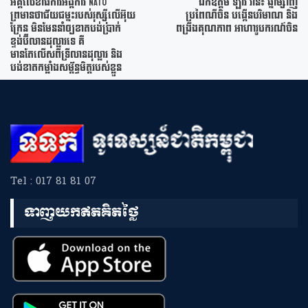
អគ្គលេខាធិការអង្គការ NATO
ឯកឧត្តម ឡាវ វ៉ាន់៖ ឆ្នាំម៉្សាញ់
ព្រមានថាជ័យជម្នះរបស់រុស្ស៊ីលើអ៊ុយ
ប្រពៃណីចិន បង្កើនបរិមាណ និង
ក្រែន មិនមែននាំឲ្យខាតបង់ប្រាក់
ពង្រឹងគុណភាព អាហារូបករណ៍ចិន
ខ្ទង់ប៊ីលានដុល្លារទេ គឺ
មានតែលើសពីទ្រីលានដុល្លារ និង
បង់ខាតកម្លាំងសម្ព័ន្ធមិត្តរបស់ខ្លួន
Tel : 017 81 81 07
ទាញយកឥតគិតថ្លៃ