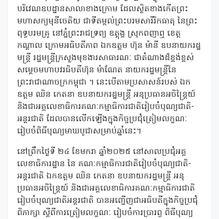
បរិវេណឧបដ្ឋានសាលាខាងក្រោម ដែលស្ថិតខាងកើតព្រះ
មហាសក្យមុនីចេតិយ ជាទីតម្កល់ព្រះបរមសារីរិកធាតុ នៃព្រះ
ពុទ្ធបរមគ្រូ នៅភ្នំព្រះរាជទ្រព្យ ឧត្តុង្គ ស្រុកពញាឮ ខេត្ត
កណ្តាល ក្រោមអធិបតីភាព ឯកឧត្តម ហ៊ុន ម៉ានី ឧបនាយករដ្ឋ
មន្ត្រី រដ្ឋមន្ត្រីក្រសួងមុខងារសាធារណៈ ជាតំណាងដ៏ខ្ពង់ខ្ពស់
សម្ដេចមហាបវរធិបតីហ៊ុន ម៉ាណែត នាយករដ្ឋមន្ត្រីនៃ
ព្រះរាជាណាចក្រកម្ពុជា ។ នេះបើតាមប្រសាសន៍របស់ ឯក
ឧត្តម ឈិន កេតនា ឧបនាយករដ្ឋមន្ត្រី អនុប្រធានអចិន្ត្រៃយ៍
និងជាអគ្គលេខាធិការគណៈកម្មាធិការជាតិរៀបចំបុណ្យជាតិ-
អន្តរជាតិ ដែលបានលើកឡើងក្នុងកិច្ចប្រជុំត្រៀមលក្ខណៈ
រៀបចំពិធីបុណ្យមាឃបូជាសម្រាប់ឆ្នាំនេះ។
នៅព្រឹកថ្ងៃទី ២៤ ខែមករា ឆ្នាំ២០២៥ នៅសាលប្រជុំអគ្គ
លេខាធិការដ្ឋាន នៃ គណៈកម្មាធិការជាតិរៀបចំបុណ្យជាតិ-
អន្តរជាតិ ឯកឧត្តម ឈិន កេតនា ឧបនាយករដ្ឋមន្ត្រី អនុ
ប្រធានអចិន្ត្រៃយ៍ និងជាអគ្គលេខាធិការគណៈកម្មាធិការជាតិ
រៀបចំបុណ្យជាតិអន្តរជាតិ បានអញ្ជើញជាអធិបតីក្នុងកិច្ចប្រជុំ
ពិភាក្សា ស្តីពីការត្រៀមលក្ខណៈ រៀបចំការប្រារព្ធ ពិធីបុណ្យ