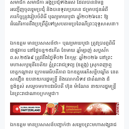
សមាជិក សមាជិកា អង្គប្រជុំទាំងអស់ ដែលបាននិមន្ត
អញ្ជើញចូលរួមប្រជុំ និងបានទូលប្រគេន ជម្រាបជូនអំពី
ភារកិច្ចត្រូវរៀបចំពិធី បុណ្យមាឃបូជា ឆ្នាំ២០២៦នេះ ឱ្យ
ដំណើរការនឹងប្រព្រឹត្តិទៅស្របតាមប្រពៃណីព្រះពុទ្ធសាសនា។
ឯកឧត្តម មានប្រសាសន៍ថា÷ បុណ្យមាឃបូជា ត្រូវប្រារព្ធពិធី
ជាផ្លូវការ នៅថ្ងៃចន្ទ១៥កើត ខែមាឃ ឆ្នាំម្សាញ់ សប្តស័ក
ព.ស.២៥៦៩ ត្រូវនឹងថ្ងៃទី០២ ខែកុម្ភៈ ឆ្នាំ២០២៦ នៅព្រះ
មហាសក្យមុនីចេតិយ ភ្នំព្រះរាជទ្រព្យ (ឧត្តុង្គ) ស្រុកពញាឮ
ខេត្តកណ្តាល ក្រោមអធិបតីភាព ឯកឧត្តមអភិសន្តិបណ្ឌិត នេត
សាវឿន ឧបនាយករដ្ឋមន្ត្រី និងលោកជំទាវ ជាតំណាង ដ៏
ខ្ពង់ខ្ពស់ សម្តេចមហាបវរធិបតី ហ៊ុន ម៉ាណែត នាយករដ្ឋមន្ត្រី
នៃព្រះរាជាណាចក្រកម្ពុជា។
ឯកឧត្តម មានប្រសាសន៍បញ្ជាក់ថា សម្តេចព្រះមហាសង្ឃរាជ