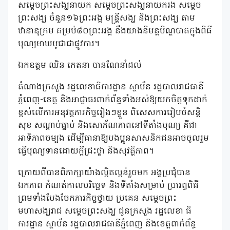
សម្តេចព្រះសង្ឃនាយក សម្តេចព្រះសង្ឃនាយករង សម្តេច
ព្រះសង្ឃ ចំនួន១៦ព្រះអង្គ មន្ត្រីសង្ឃ និងព្រះសង្ឃ តាម
ឋានានុក្រម គម្រប់៨០ព្រះអង្គ នឹងយាងនិមន្តបិណ្ឌបាតក្នុងពិធី
បុណ្យមាឃបូជាជាផ្លូវការ។
ឯកឧត្តម ឈិន កេតនា បានណែនាំដល់
តំណាងក្រសួង រដ្ឋលេខាធិការដ្ឋាន ស្ថាប័ន រដ្ឋបាលរាជធានី
ភ្នំពេញ-ខេត្ត និងអាជ្ញាធរពាក់ព័ន្ធទាំងអស់ឱ្យយកចិត្តទុកដាក់
ខ្ពស់លើការអនុវត្តភារកិច្ចរៀងៗខ្លួន ពិសេសការរៀបចំសន្តិ
សុខ សណ្តាប់ធ្នាប់ និងសោភ័ណភាពនៅទីតាំងបុណ្យ គឺជា
អាទិភាពចម្បង ដើម្បីធានាឱ្យបងប្អូនសាសនិកជនអាចចូលរួម
ធ្វើបុណ្យទានដោយក្តីជ្រះថ្លា និងសុវត្ថិភាព។
ក្រោយពីបានពិភាក្សាយ៉ាងល្អិតល្អន់រួចមក អង្គប្រជុំបាន
ឯកភាព កំណត់កាលបរិច្ឆេទ និងទីតាំងសម្រាប់ ប្រារព្ធពិធី
ព្រមទាំងបែងចែកភារកិច្ចថ្វាយ ប្រគេន សម្តេចព្រះ
មហាសង្ឃរាជ សម្តេចព្រះសង្ឃ ជូនក្រសួង រដ្ឋលេខា ធិ
ការដ្ឋាន ស្ថាប័ន រដ្ឋបាលរាជធានីភ្នំពេញ និងខេត្តពាក់ព័ន្ធ