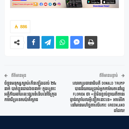
886
ព័ត៌មានមុន
ព័ត៌មានបន្ទាប់
ចំនួនមនុស្សស្លាប់កើនឡើងដល់ ២៤
លោកប្រធានាធិបតី Donald Trump
នាក់ បាត់ខ្លួនជាង៦០នាក់! ក្នុងគ្រោះ
បាននិយាយប្រាប់អ្នកកាសែតនៅរដ្ឋ
អគ្គីភ័យឆាបឆេះផ្សារទំនើបនៅទីក្រុង
Florida ថា «ខ្ញុំមិនខ្វល់ខ្វាយពីពានរ
ការ៉ាជីប្រទេសប៉ាគីស្ថាន
ង្វាន់ណូបែលអ្វីទៀតនោះទេ» អាម៉េរិក
នៅមានមហិច្ឆតាលើកោះ Greenland
ដដែល!