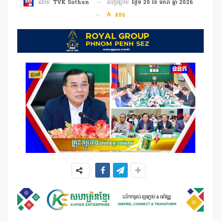
ចេញផ្សាយ
ថ្ងៃទី 20 ខែ មករា ឆ្នាំ 2026
ដោយ
TVK Sothun
886