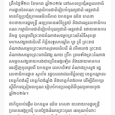
ព្រឹកថ្ងៃទី២០ ខែមករា ឆ្នាំ២០២៦ នៅសាលប្រជុំអគ្គលេខាធិ
ការដ្ឋាននៃគណៈកម្មាធិការជាតិរៀបចំបុណ្យជាតិ-អន្តរជាតិ
មានកិច្ចប្រជុំក្រោមអធិបតីភាព ឯកឧត្តម ឈិន កេតនា
ឧបនាយករដ្ឋមន្ត្រី អនុប្រធានអចិន្ត្រៃយ៍ និងជាអគ្គលេខាធិការ
គណៈកម្មាធិការជាតិរៀបចំបុណ្យជាតិ-អន្តរជាតិ ដោយមានការ
និមន្ត ចូលរួមពីព្រះរាជតំណាងសម្តេចព្រះអភិសិរីសុគន្ធា
មហាសង្ឃរាជាធិបតី កិត្តិឧទ្ទេសបណ្ឌិត បួរ គ្រី ព្រះរាជ
តំណាងសម្តេចព្រះមហាសុមេធាធិបតី អំ លីមហេង ព្រះរាជ
តំណាងសម្តេចព្រះពោធិវង្ស ណយ ច្រឹក ព្រមទាំងព្រះតំណាង
សម្តេចសង្ឃនាយករងជាច្រើនអង្គទៀត និងដោយមានការ
អញ្ជើញចូលរួមពី ឯកឧត្តម លោកជំទាវ តំណាងក្រសួង រដ្ឋ
លេខាធិការដ្ឋាន ស្ថាប័ន រដ្ឋបាលរាជធានីភ្នំពេញ ខេត្តកណ្តាល
ខេត្តកំពង់ស្ពឺ ខេត្តកំពង់ឆ្នាំង និងខេត្តកំពង់ចាម ដើម្បីពិភាក្សា
ស្តីពីការត្រៀមលក្ខណៈរៀបចំការប្រារព្ធពិធីបុណ្យមាឃបូជា
ឆ្នាំ២០២៦។
ជាកិច្ចចាប់ផ្តើម ឯកឧត្តម ឈិន កេតនា ឧបនាយករដ្ឋមន្ត្រី
ប្រធានអង្គប្រជុំ បានថ្លែងអំណរព្រះគុណ អរគុណចំពោះ