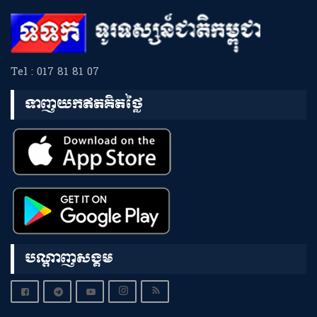
Tel : 017 81 81 07
ទាញយកឥតគិតថ្លៃ
បណ្តាញសង្គម