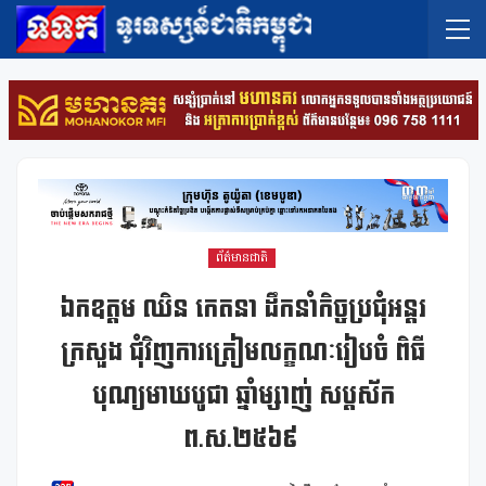
ព័ត៌មានជាតិ
ឯកឧត្តម ឈិន កេតនា ដឹកនាំកិច្ចប្រជុំអន្តរ
ក្រសួង ជុំវិញការត្រៀមលក្ខណៈរៀបចំ ពិធី
បុណ្យមាឃបូជា ឆ្នាំម្សាញ់ សប្តស័ក
ព.ស.២៥៦៩