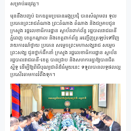
សម្រាប់អនុវត្ត។
មុននឹងបញ្ចប់ ឯកឧត្តមប្រធានអង្គប្រជុំ បានសំណូមពរ ទូល
ប្រគេនព្រះរាជតំណាង ព្រះតំណាង តំណាង និងជម្រាបជូន
ក្រសួង រដ្ឋលេខាធិការដ្ឋាន ស្ថាប័នពាក់ព័ន្ធ រដ្ឋបាលរាជធានី
ភ្នំពេញ ខេត្តកណ្តាល និងខេត្តពាក់ព័ន្ធ អញ្ជើញត្រឡប់ទៅវិញ
រាយការណ៍ថ្វាយ ប្រគេន សម្តេចព្រះមហាសង្ឃរាជ សម្តេច
ព្រះសង្ឃ ជូនថ្នាក់ដឹកនាំ ក្រសួង រដ្ឋលេខាធិការដ្ឋាន ស្ថាប័ន
រដ្ឋបាលរាជធានី-ខេត្ត បានជ្រាប និងសហការគ្នាឱ្យបានជិត
ស្និទ្ធ ដើម្បីឱ្យពិធីបុណ្យជាតិដ៏ធំមួយនេះ ទទួលបានលទ្ធផលល្អ
ប្រសើរតាមការរំពឹងទុក។