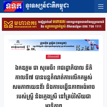
ព័ត៌មានជាតិ
ឯកឧត្តម ជា សុមេធី៖ រាជរដ្ឋាភិបាល នីតិ
កាលទី៧ បានបន្តកំណត់ការលើកកម្ពស់
សមភាពយេនឌ័រ និងការបង្កើនភាពអង់អាច
របស់ស្ដ្រី និងក្មេងស្រី នៅគ្រប់វិស័យជា
អាទិភាព