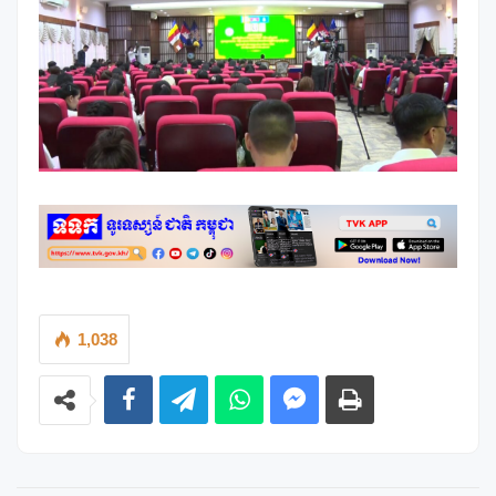
1,038