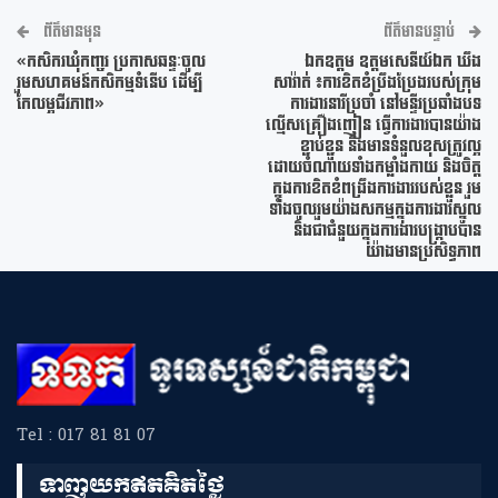
ព័ត៌មានមុន
ព័ត៌មានបន្ទាប់
«កសិករឃុំកញ្ចរ ប្រកាសឆន្ទៈចូល
ឯកឧត្តម ឧត្តមសេនីយ៍ឯក ឃឹង
រួមសហគមន៍កសិកម្មទំនើប ដើម្បី
សារ៉ាត់ ៖ការខិតខំប្រឹងប្រែងរបស់ក្រុម
កែលម្អជីវភាព»
ការងារនារីប្រចាំ នៅមន្ទីរប្រឆាំងបទ
ល្មើសគ្រឿងញៀន ធ្វើការងារបានយ៉ាង
ខ្ជាប់ខ្ជួន និងមានទំនួលខុសត្រូវល្អ
ដោយចំណាយទាំងកម្លាំងកាយ និងចិត្ត
ក្នុងការខិតខំពង្រឹងការងាររបស់ខ្លួន រួម
ទាំងចូលរួមយ៉ាងសកម្មក្នុងការងារស្នូល
និងជាជំនួយក្នុងការងារបង្រ្កាបបាន
យ៉ាងមានប្រសិទ្ធភាព
Tel : 017 81 81 07
ទាញយកឥតគិតថ្លៃ