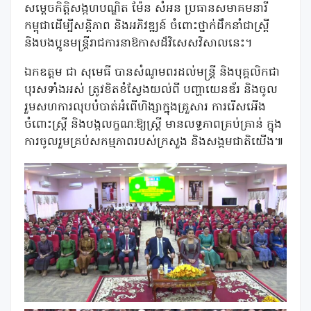
សម្តេចកិត្តិសង្កហបណ្ឌិត ម៉ែន សំអន ប្រធានសមាគមនារី
កម្ពុជាដើម្បីសន្តិភាព និងអភិវឌ្ឍន៍ ចំពោះថ្នាក់ដឹកនាំជាស្ត្រី
និងបងប្អូនមន្ត្រីរាជការនាឱកាសដ៏វិសេសវិសាលនេះ។
ឯកឧត្តម ជា សុមេធី បានសំណូមពរដល់មន្រ្តី និងបុគ្គលិកជា
បុរសទាំងអស់ ត្រូវខិតខំស្វែងយល់ពី បញ្ហាយេនឌ័រ និងចូល
រួមសហការលុបបំបាត់អំពើហិង្សាក្នុងគ្រួសារ ការរើសអើង
ចំពោះស្ត្រី និងបង្កលក្ខណ:ឱ្យស្ត្រី មានលទ្ធភាពគ្រប់គ្រាន់ ក្នុង
ការចូលរួមគ្រប់សកម្មភាពរបស់ក្រសួង និងសង្គមជាតិយើង៕