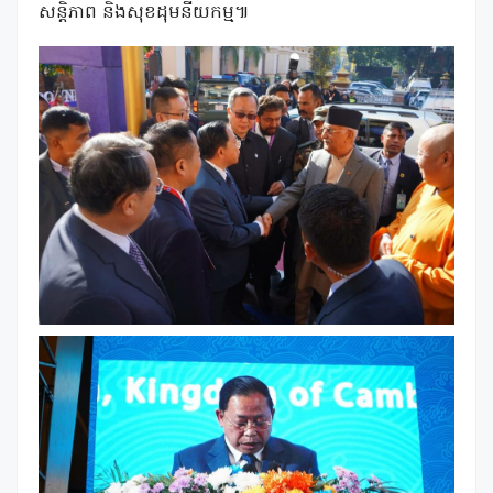
សន្តិភាព និងសុខដុមនីយកម្ម៕