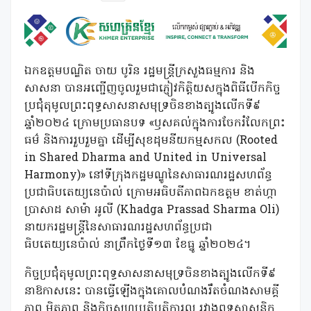
ឯកឧត្តមបណ្ឌិត ចាយ បូរិន រដ្ឋមន្ត្រីក្រសួងធម្មការ និង
សាសនា បានអញ្ជើញចូលរួមជាភ្ញៀវកិត្តិយសក្នុងពិធីបើកកិច្ច
ប្រជុំតុមូលព្រះពុទ្ធសាសនាសមុទ្រចិនខាងត្បូងលើកទី៩
ឆ្នាំ២០២៤ ក្រោមប្រធានបទ «ឫសគល់ក្នុងការចែករំលែកព្រះ
ធម៌ និងការរួបរួមគ្នា ដើម្បីសុខដុមនីយកម្មសកល (Rooted
in Shared Dharma and United in Universal
Harmony)» នៅទីក្រុងកដ្ឋមណ្ឌូនៃសាធារណរដ្ឋសហព័ន្ធ
ប្រជាធិបតេយ្យនេប៉ាល់ ក្រោមអធិបតីភាពឯកឧត្តម ខាត់ហ្កា
ប្រាសាដ សាម៉ា អូលី (Khadga Prassad Sharma Oli)
នាយករដ្ឋមន្រ្តីនៃសាធារណរដ្ឋសហព័ន្ធប្រជា
ធិបតេយ្យនេប៉ាល់ នាព្រឹកថ្ងៃទី១៣ ខែធ្នូ ឆ្នាំ២០២៤។
កិច្ចប្រជុំតុមូលព្រះពុទ្ធសាសនាសមុទ្រចិនខាងត្បូងលើកទី៩
នាឱកាសនេះ បានធ្វើឡើងក្នុងគោលបំណងរឹតចំណងសាមគ្គី
ភាព មិត្តភាព និងកិច្ចសហប្រតិបត្តិការល្អ រវាងពុទ្ធសាសនិក