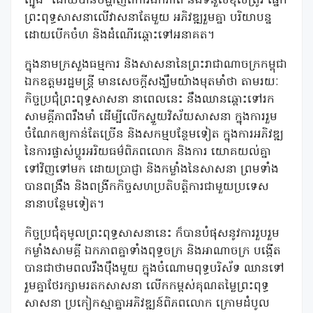
ត្បូង” ដោយបានបង្ហាញពីការឯកភាព និងទំនួលខុសត្រូវ ផ្នែក
ព្រះពុទ្ធសាសនាលើវាសនាតែមួយ អភិវឌ្ឍរួមគ្នា បរិយាបន្ន
ដោយបើកចំហ និងដំណើរឆ្ពោះទៅអនាគត។
ក្នុងនាមក្រសួងធម្មការ និងសាសនានៃព្រះរាជាណាចក្រកម្ពុជា
ឯកឧត្តមរដ្ឋមន្ត្រី មានសេចក្តីសង្ឃឹមយ៉ាងមុតមាំថា តាមរយៈ
កិច្ចប្រជុំព្រះពុទ្ធសាសនា នាពេលនេះ នឹងឈានឆ្ពោះទៅរក
សាមគ្គីភាពរឹងមាំ ដើម្បីលើកស្ទួយវិស័យសាសនា ក្នុងការរួម
ចំណែកឲ្យកាន់តែច្រើន និងសកម្មបន្ថែមទៀត ក្នុងការអភិវឌ្ឍ
នៃការផ្លាស់ប្តូរអរិយធម៌ពិភពលោក និងការ យោគយល់គ្នា
ទៅវិញទៅមក ដោយប្រាជ្ញា និងកម្លាំងនៃសាសនា ព្រមទាំង
បានពង្រឹង និងពង្រីកកិច្ចសហប្រតិបត្តិការជាមួយប្រទេស
នានាបន្ថែមទៀត។
កិច្ចប្រជុំតុមូលព្រះពុទ្ធសាសនានេះ ក៏បានបំផុសនូវការរួបរួម
កម្លាំងសាមគ្គី ឯកភាពគ្នាទាំងពុទ្ធចក្រ និងអាណាចក្រ បង្កើត
បានជាថាមពលរឹងប៉ឹងមួយ ក្នុងចំណោមពុទ្ធបរិស័ទ ឈានទៅ
រួមគ្នាថែរក្សាមរតកសាសនា លើកកម្ពស់គុណតម្លៃព្រះពុទ្ធ
សាសនា ប្រកៀកស្មាគ្នាអភិវឌ្ឍន៍ពិភពលោក ក្រោមដំបូល