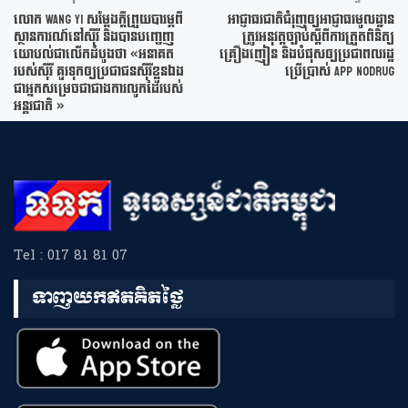
លោក Wang Yi សម្ដែងក្តីព្រួយបារម្ភពី
អាជ្ញាធរជាតិជំរុញឲ្យអាជ្ញាធរមូលដ្ឋាន
ស្ថានការណ៍នៅស៊ីរី និងបានបញ្ចេញ
ត្រូវអនុវត្តច្បាប់ស្តីពីការត្រួតពិនិត្យ
យោបល់ជាលើកដំបូងថា «អនាគត
គ្រឿងញៀន និងបំផុសឲ្យប្រជាពលរដ្ឋ
របស់ស៊ីរី គួរទុកឲ្យប្រជាជនស៊ីរីខ្លួនឯង
ប្រើប្រាស់ App NoDrug
ជាអ្នកសម្រេចជាជាងការលូកដៃរបស់
អន្តរជាតិ »
Tel : 017 81 81 07
ទាញយកឥតគិតថ្លៃ