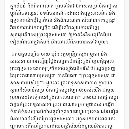
ក្នុងតំបន់ និងពិភពលោក ព្រមទាំងជាឱកាសសម្រាប់ការផ្លាស់
ប្តូរគំនិតទស្សនៈ បទពិសោធន៍ការងាររវាងពុទ្ធសាសនិក និង
ពុទ្ធសាសនិកជុំវិញតំបន់ និងពិភពលោក សំដៅដាក់ចេញនូវ
វិធានការណ៍កែលម្អថ្មីៗ ដើម្បីលើកស្ទួយការអភិវឌ្ឍ
សុខដុមនីយកម្មព្រះពុទ្ធសាសនា ឱ្យកាន់តែរីកចម្រើនថែម
ទៀតទាំងនៅក្នុងតំបន់ និងនៅលើពិភពលោកទាំងមូល។
ឯកឧត្តមបណ្ឌិត ចាយ បូរិន រដ្ឋមន្ត្រីក្រសួងធម្មការ និង
សាសនា បានអញ្ជើញថ្លែងសន្ទរកថាគន្លឹះក្នុងកិច្ចប្រជុំតុមូល
ព្រះពុទ្ធសាសនាសមុទ្រចិនខាងត្បូងលើកទី៩ ថា រដ្ឋធម្មនុញ្ញ
នៃព្រះរាជាណាចក្រកម្ពុជា បានចែងថា “ព្រះពុទ្ធសាសនា ជា
សាសនារបស់រដ្ឋ”។ ដូចនេះ ព្រះពុទ្ធសាសនាបាន ក្លាយជា
ស្ពានដ៏សំខាន់សម្រាប់ការផ្លាស់ប្តូរវប្បធម៌របស់យើង ជាមួយ
ប្រទេសដទៃទៀតនៅក្នុងសកលលោក។ តាមរយៈការផ្លាស់ប្តូរ
វប្បធម៌ព្រះពុទ្ធសាសនា ព្រះរាជាណាចក្រកម្ពុជាបាន បង្កើត
ទំនាក់ទំនងវប្បធម៌យ៉ាងទូលំទូលាយជាមួយប្រទេសដទៃទៀត
ដែលមានជំនឿលើព្រះពុទ្ធសាសនា។ រហូតមកដល់ពេលនេះ
ក្រោមការដឹកនាំប្រកបដោយចក្ខុវិស័យវែងឆ្ងាយនិងភាពស្វា