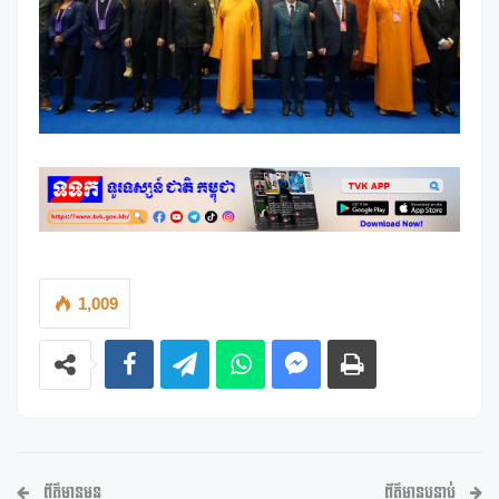
1,009
ព័ត៌មានមុន
ព័ត៌មានបន្ទាប់