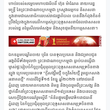
ហាប់របស់សម្តេចមហាបវរធិបតី ហ៊ុន ម៉ាណែត នាយករដ្ឋ
មន្ត្រី នៃព្រះរាជាណាចក្រកម្ពុជា ក្រសួងធម្មការ និសាសនា
ក្នុងនាមជាសេនាធិការរបស់រាជរដ្ឋាភិបាល បាននឹងកំពុងខិតខំ
ប្រឹងប្រែងក្នុងការលើកកម្ពស់ព្រះពុទ្ធសាសនាដែលជាសាសន
របស់រដ្ឋ តម្លៃសីលធម៌សង្គម និងសុខដុមនីយកម្មសាសនា។
ឯកឧត្តមបណ្ឌិតចាយ បូរិន បានទូលប្រគេន និងជម្រាបជូន
អង្គពិធីទាំងមូលថា ព្រះរាជាណាចក្រកម្ពុជា ធ្លាប់បានធ្វើជា
ម្ចាស់ផ្ទះរៀបចំកិច្ចប្រជុំតុមូលព្រះពុទ្ធសាសនាសមុទ្រចិនខាង
ត្បូង ក្រោមប្រធានបទ “ក្តីសង្ឃឹមថ្មី ចក្ខុវិស័យថ្មី រួមគ្នាកសាង
អនាគតថ្មី” កាលពីថ្ងៃទី១៥ ខែធ្នូ ឆ្នាំ២០២២ នៅរាជធានី
ភ្នំពេញ ដោយមានការយាង និមន្ត និងចូលរួមពីព្រះសង្ឃ និង
ថ្នាក់ដឹកនាំព្រះពុទ្ធសាសនាមកពី១៨ប្រទេស និងបានចេញ
សេចក្តីថ្លែងការណ៍រួមស្តីពី “គំនិតផ្តួមផ្តើមវេទិការាជធានី
ភ្នំពេញ នៃកិច្ចប្រជុំតុមូលព្រះពុទ្ធសាសនាសមុទ្រចិនខាង