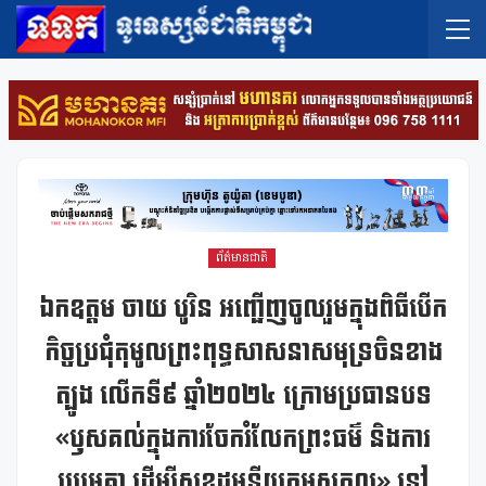
ព័ត៌មានជាតិ
ឯកឧត្តម ចាយ បូរិន អញ្ជើញចូលរួមក្នុងពិធីបើក
កិច្ចប្រជុំតុមូលព្រះពុទ្ធសាសនាសមុទ្រចិនខាង
ត្បូង លើកទី៩ ឆ្នាំ២០២៤ ក្រោមប្រធានបទ
«ឫសគល់ក្នុងការចែករំលែកព្រះធម៌ និងការ
រួបរួមគ្នា ដើម្បីសុខដុមនីយកម្មសកល» នៅ