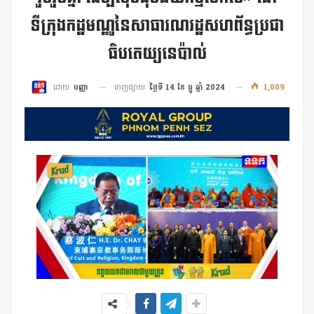
ទីក្រុងកដ្ឋមណ្ឌូនៃសាធារណរដ្ឋសហព័ន្ធប្រជា
ធិបតេយ្យនេប៉ាល់
ចេញផ្សាយ
ថ្ងៃទី 14 ខែ ធ្នូ ឆ្នាំ 2024
1,009
ដោយ
បញ្ញា