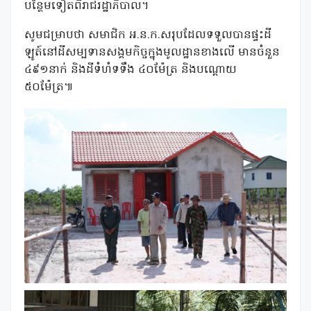
បន្ថែមទៀតពីរាជរដ្ឋាភិបាល។
សូមជម្រាបថា សមាជិក អ.ន.ក.សរុបដែលទទួលបានផ្ទះដី
ឡូត៍នៅដីសម្បទានសង្គមកិច្ចក្នុងមូលដ្ឋានខាងលើ មានចំនួន
៤៩១នាក់ និងដីទំហំទទឹង ៤០ម៉ែត្រ និងបណ្តោយ
៥០ម៉ែត្រ៕