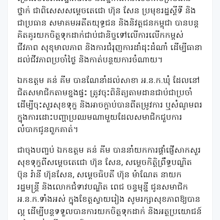
ថ្នាក់ ជាពិសេសសម្តេចតេជោ ហ៊ុន សែន ប្រមុខរដ្ឋស្តីទី និង
ជាប្រធាន សមាគមអតីតយុទ្ធជន និងនិវត្តជនកម្ពុជា បានបន្ត
គិតគូរយកចិត្តទុកដាក់ជាប់ជានិច្ចទៅលើការលើកកម្ពស់
ជីវភាព សុខុមាលភាព និងការជំរុញការដាំដុះដំណាំ ដើម្បីធានា
ដល់ជីវភាពប្រចាំថ្ងៃ និងកាត់បន្ថយការចំណាយ។
ឯកឧត្តម គន់ គីម បានណែនាំដល់សាខា អ.ន.ក.ឃុំ ដែលនៅ
ជិតសមាជិកតាមខ្នងផ្ទះ ត្រូវចុះពិនិត្យតាមដានជាប់ជាប្រចាំ
ដើម្បីចុះសួរសុខទុក្ខ និងអាចក្តាប់បានពីតម្រូវការ ឬសំណូមពរ
ក្នុងការដោះបញ្ហាប្រឈមណាមួយដែលសមាជិកជួបការ
លំបាកជូនពួកគាត់។
ជាចុងបញ្ចប់ ឯកឧត្តម គន់ គីម បាននាំយកការផ្តាំផ្ញើសាកសួរ
សុខទុក្ខពីសម្តេចតេជោ ហ៊ុន សែន, សម្តេចកិត្តិព្រឹទ្ធបណ្ឌិត
ប៊ុន រ៉ានី ហ៊ុនសែន, សម្តេចធិបតី ហ៊ុន ម៉ាណែត នាយក
រដ្ឋមន្រ្តី និងលោកជំទាវបណ្ឌិត ពេជ ចន្ទមុន្នី ជូនសមាជិក
អ.ន.ក.ទាំងអស់ ក្នុងខែត្តស្វាយរៀង សូមរក្សាសុខភាពឱ្យបាន
ល្អ ដើម្បីបន្តទទួលបានការយកចិត្តទុកដាក់ និងអត្ថប្រយោជន៍