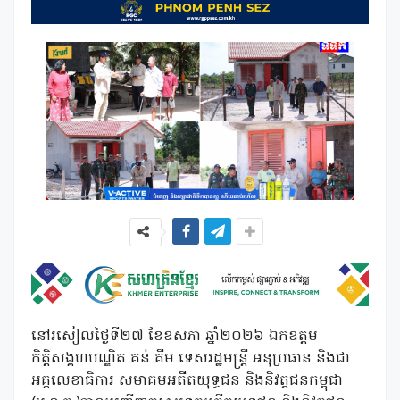
នៅរសៀលថ្ងៃទី២៧ ខែឧសភា ឆ្នាំ២០២៦ ឯកឧត្តម
កិត្តិសង្គហបណ្ឌិត គន់ គីម ទេសរដ្ឋមន្រ្តី អនុប្រធាន និងជា
អគ្គលេខាធិការ សមាគមអតីតយុទ្ធជន និងនិវត្តជនកម្ពុជា