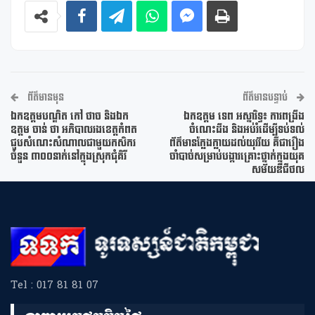
ព័ត៌មានមុន
ព័ត៌មានបន្ទាប់
ឯកឧត្តមបណ្ឌិត កៅ ថាច និងឯក
ឯកឧត្តម ទេព អស្នារិទ្ធ៖ ការពង្រឹង
ឧត្តម ចាន់ ថា អភិបាលរងខេត្តកំពត
ចំណេះដឹង និងអប់រំដើម្បីទប់ទល់
ជួបសំណេះសំណាលជាមួយកសិករ
ព័ត៌មានក្លែងក្លាយដល់យុវវ័យ គឺជារឿង
ចំនួន ៣០០នាក់នៅក្នុងស្រុកជុំគិរី
ចាំបាច់សម្រាប់បង្ការគ្រោះថ្នាក់ក្នុងយុគ
សម័យឌីជីថល
Tel : 017 81 81 07