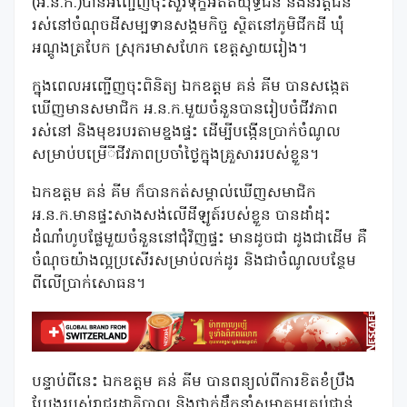
(អ.ន.ក.)បានអញ្ជើញចុះសួរទុក្ខអតីតយុទ្ធជន និងនិវត្តជន
រស់នៅចំណុចដីសម្បទានសង្គមកិច្ច ស្ថិតនៅភូមិជីកដី ឃុំ
អណ្ដូងត្របែក ស្រុករមាសហែក ខេត្តស្វាយរៀង។
ក្នុងពេលអញ្ជើញចុះពិនិត្យ ឯកឧត្តម គន់ គីម បានសង្កេត
ឃើញមានសមាជិក អ.ន.ក.មួយចំនួនបានរៀបចំជីវភាព
រស់នៅ និងមុខរបរតាមខ្នងផ្ទះ ដើម្បីបង្កើនប្រាក់ចំណូល
សម្រាប់បម្រើីជីវភាពប្រចាំថ្ងៃក្នុងគ្រួសាររបស់ខ្លួន។
ឯកឧត្តម គន់ គីម ក៏បានកត់សម្គាល់ឃើញសមាជិក
អ.ន.ក.មានផ្ទះសាងសង់លើដីឡូត៍របស់ខ្លួន បានដាំដុះ
ដំណាំហូបផ្លែមួយចំនួននៅជុំវិញផ្ទះ មានដូចជា ដូងជាដើម គឺ
ចំណុចយ៉ាងល្អប្រសើរសម្រាប់លក់ដូរ និងជាចំណូលបន្ថែម
ពីលើប្រាក់សោធន។
បន្ទាប់ពីនេះ ឯកឧត្តម គន់ គីម បានពន្យល់ពីការខិតខំប្រឹង
ប្រែងរបស់រាជរដ្ឋាភិបាល និងថ្នាក់ដឹកនាំសមាគមគ្រប់ជាន់