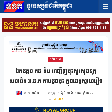
ព័ត៌មានជាតិ
ឯកឧត្តម គន់ គីម អញ្ជើញចុះសួរសុខទុក្ខ
សមាជិក អ.ន.ក.តាមខ្នងផ្ទះ ក្នុងខេត្តស្វាយរៀង
ចេញផ្សាយ
ថ្ងៃទី 28 ខែ ឧសភា ឆ្នាំ 2026
ដោយ
ដាលីស
588