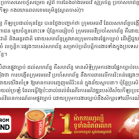
្រកាសសេចក្តីសម្រេច ស្តីពី ការតែងតាំងមេធាវី ស្ម័គ្រចិត្ត ប្រចាំសហព័
លកីឡា កងយោធពលខេមរភូមិន្ទ(ស្តាតចាស់)។
ធ កីឡាប្រដាល់គុនខ្មែរ បានថ្លែងបញ្ជាក់ថា ក្រុមមេធាវី ដែលសហព័ន្
ហាជន មួយចំនួននោះទេ ប៉ុន្តែការរៀបចំ ក្រុមមេធាវីប្រចាំសហព័ន្ធ គឺដោ
ាតិ និងអន្តរជាតិ ដោយសហព័ន្ធត្រូវមានក្រុមការងារផ្នែកច្បាប់ ដើម្បីជួយ
លក្ខន្តិកៈផ្សេងៗរបស់សហព័ន្ធ សម្រាប់ប្រតិបត្តិការងារទាំងក្នុងប្រទេ
ន្ធ។
ផ្លូវច្បាប់ ដល់សហព័ន្ធ គឺសហព័ន្ធ មានសិទ្ធិក្រុមការងារផ្នែកច្បាប់របស់
ថា ការបង្កើតក្រុមមេធាវី ប្រចាំសហព័ន្ធ នឹងការពារលើការរិះគន់ផ្សេង
ើងគាំទ្រ ឱ្យមានការបញ្ចេញមតិរិះគន់ ក្នុងន័យស្ថាបនា។ ប៉ុន្តែប្រ
នការយល់ច្រឡំ ដែលធ្វើឱ្យប៉ះពាល់ដល់ដំណើរការអភិវឌ្ឍរបស់វិស័យកីឡាប្រ
ត់វិធានការណ៍តាមផ្លូវច្បាប់ ដោយក្រុមការងារច្បាប់នឹងសិក្សាទៅលើករ