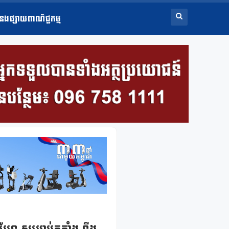
ំនងផ្សាយពាណិជ្ជកម្ម