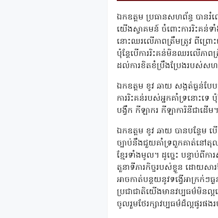
ឯកឧត្តម ប្រធានសហព័ន្ធ បានរំ
យើងស្វាគមន៍ ចំពោះការរិះគន់ទ
នោះឈរលើភាពត្រឹមត្រូវ ពីព្រោះបើ
ប៉ុន្តែបើការរិះគន់មិនឈរលើភាពត
ដល់ការខិតខំប្រឹងប្រែងរបស់សហព័ន
ឯកឧត្តម ខូវ ឆាយ សង្កត់ធ្ងន់បែបន
ការរិះគន់របស់អ្នកគាំទ្រនោះទេ ប៉ុន
បង្វឹក កីឡាករ កីឡាការិនីជាដើម
ឯកឧត្តម ខូវ ឆាយ បានបន្ថែម បើស
ច្បាប់នឹងជួយគាំទ្រពួកគាត់នៅតុលា
ខ្មែរទាំងមូល។ ដូច្នេះ បន្ទាប់ពី
តួនាទីភារកិច្ចរបស់ខ្លួន ដោយស
អាចកាត់បន្ថយនូវទង្វើអាក្រក់ៗធ្
ប្រជាជាតិយើងមានវប្បធម៌មិនល្អន
ចូលរួមថែរក្សាវប្បធម៌ដ៏ល្អផូរផង