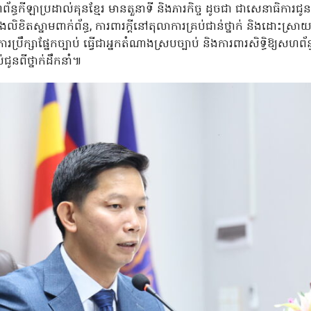
ហព័ន្ធកីឡាប្រដាល់គុនខ្មែរ មានតួនាទី និងភារកិច្ច ដូចជា ជាសេនាធិការជូ
ិងលិខិតស្នាមពាក់ព័ន្ធ, ការពារក្តីនៅតុលាការគ្រប់ជាន់ថ្នាក់ និងដោះស្រ
ារប្រឹក្សាផ្នែកច្បាប់ ធ្វើជាអ្នកតំណាងស្របច្បាប់ និងការពារសិទ្ធិឱ្យសហព
ូនពីថ្នាក់ដឹកនាំ៕