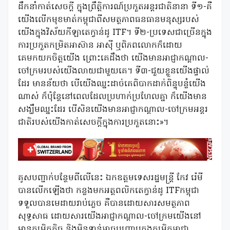
ដឹកនាំកាត់សេចក្តី ក្នុងព្រឹត្តិការណ៍ប្រកួតអន្ដរជាតិនានា ទី១-គឺ
យើងលើកមុខមាត់កម្ពុជាពីសមត្ថភាពធនធានមនុស្សរបស់
យើងក្នុងវិស័យកីឡាតេក្វាន់ដូ ITF។ ទី២-ប្រទេសជាច្រើនក្នុង
ការប្រកួតកម្រិតអាស៊ាន អាស៊ី ឬពិភពលោកក៏ដោយ
គេមកយកចិត្តយើង ព្រោះគេដឹងថា យើងមានអាជ្ញាកណ្ដាល-
ចៅក្រមរបស់យើងលាយជាមួយគេ។ ទី៣-ជួយខ្លួនយើងផ្ទាល់
ដែរ មានន័យថា បើយើងឈ្នះដាច់គេពិបាកដាក់ពិន្ទុបន្លំយើង
ណាស់ ក៏ប៉ុន្ដែនៅពេលដែលប្រហាក់ប្រហែលគ្នា ក៏យើងមាន
សង្ឃឹមឈ្នះដែរ បើសិនយើងមានអាជ្ញាកណ្ដាល-ចៅក្រមអន្ដរ
ជាតិរបស់យើងកាត់សេចក្ដីក្នុងការប្រកួតនោះ»។
គូសបញ្ជាក់បន្ថែមពីលើនេះ ឯកឧត្តមទេសរដ្ឋមន្ត្រី កែវ រ៉េមី
បានលើកឡើងថា កន្លងមកអត្តពលិកតេក្វាន់ដូ ITFកម្ពុជា
ទទួលបានមេដាយរាប់ភ្លេច គឺបានដោយសារសមត្ថភាព
សុទ្ធសាធ ដោយសារយើងអាជ្ញាកណ្ដាល-ចៅក្រមយើងនៅ
មានកម្រិតតិច និងមិនទាន់អាចបញ្ជ្រាបក្នុងកម្រិតអាជ្ញា