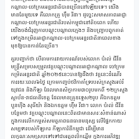
កណ្ដាល-ចៅក្រមអន្ដរជាតិបានច្រើននៅឡើយទេ។ យើង
មានតែមួយទេ គឺលោកគ្រូ ហ៊ឹម រីដា។ ដូច្នេះសមាសភាពអាជ្ញា
កណ្ដាល-ចៅក្រមអន្ដរជាតិរបស់កម្ពុជានៅតិចពេក ហើយ
យើងចង់ជំរុញការបណ្ដុះបណ្ដាលក្មេងៗ និងបញ្ជ្រាបពួកគាត់
ទៅក្នុងកម្រិតអាជ្ញាកណ្ដាល-ចៅក្រមអន្ដរជាតិនាពេលខាង
មុខឱ្យបានកាន់តែច្រើន។
គួរបញ្ជាក់ថា បើតាមការរាយការណ៍របស់លោក ប៉ាល់ ជីវ័ន
មន្ត្រីសម្របសម្រួលវគ្គបណ្តុះបណ្តាលអាជ្ញាកណ្តាល ចៅក្រម
កម្រិតអន្តរជាតិ ឆ្នាំ២០២៥នេះបានឱ្យដឹងថា វគ្គនេះដំណើរ
ការរយៈពេល៦ថ្ងៃ ក្រោមកញ្ចប់ថវិកាគាំទ្ររបស់ក្រសួងអប់រំ
យុវជន និងកីឡា ដែលមានសិក្ខាកាម៣០រូបមកពី ១២ក្រសួង
ស្ថាប័ន-រាជធានីខេត្ត ដែលមានគ្រូឧទ្ទេស២រូប គឺឯកឧត្តម
បួនហ៊ីង សុធីយ៉ា និងឯកឧត្តម ហ៊ឹម រីដា។ លោក ប៉ាល់ ជីវ័ន
បន្ថែមថា វគ្គបណ្តុះបណ្តាលនេះពិតជាមានសារៈសំខាន់ណាស់
ក្នុងការលើកកម្ពស់សមត្ថភាពធនធានមនុស្ស លើផ្នែកកាយ
សម្បទារបស់កីឡាករ កីឡាការិនីកម្ពុជា ដើម្បីមាន
លក្ខណៈសមស្របទៅទៅជាអត្តពលិកឆ្នើម ក្នុងការអភិវឌ្ឍ