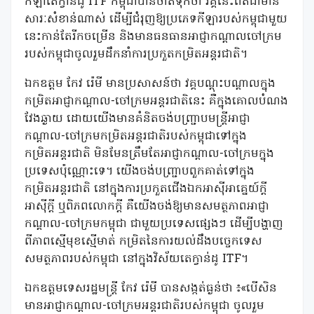
កីឡាតេក្វាន់ដូ ITF កម្ពុជាបានចាត់ទុកថា វគ្គនេះពិតជាមាន
សារៈសំខាន់ណាស់ ដើម្បីជំរុញឱ្យប្រភេទកីឡារបស់កម្ពុជាមួយ
នេះកាន់តែរីកចម្រើន និងមានធនធានអាជ្ញាកណ្តាលចៅក្រម
របស់កម្ពុជាចូលរួមដឹកនាំការប្រកួតកម្រិតអន្តរជាតិ។
ឯកឧត្តម កែវ រ៉េមី មានប្រសាសន៍ថា វគ្គបណ្តុះបណ្តាលក្នុង
កម្រិតអាជ្ញាកណ្ដាល-ចៅក្រមអន្ដរជាតិនេះ គឺក្នុងគោលបំណង
វែងឆ្ងាយ ដោយយើងមានគំនិតចង់បញ្ជ្រាបមន្ត្រីអាជ្ញា
កណ្តាល-ចៅក្រមកម្រិតអន្តរជាតិរបស់កម្ពុជាទៅក្នុង
កម្រិតអន្ដរជាតិ មិនមែនត្រឹមតែអាជ្ញាកណ្ដាល-ចៅក្រមក្នុង
ប្រទេសប៉ុណ្ណោះទេ។ យើងចង់បញ្ជ្រាបពួកគាត់ទៅក្នុង
កម្រិតអន្ដរជាតិ នៅក្នុងការប្រកួតជើងឯកអាស៊ីអាគ្នេយ៍ក្ដី
អាស៊ីក្ដី ឬពិភពលោកក្ដី គឺយើងចង់ឱ្យមានសមត្ថភាពអាជ្ញា
កណ្ដាល-ចៅក្រមកម្ពុជា ជាមួយប្រទេសផ្សេងៗ ដើម្បីបង្ហាញ
ពីភាពស្មើមុខស្មើមាត់ កម្រិតនៃការយល់ដឹងបច្ចេកទេស
សមត្ថភាពរបស់កម្ពុជា នៅក្នុងវិស័យតេក្វាន់ដូ ITF។
ឯកឧត្តមទេសរដ្ឋមន្ត្រី កែវ រ៉េមី បានសង្កត់ធ្ងន់ថា ៖«បើសិន
មានអាជ្ញាកណ្ដាល-ចៅក្រមអន្ដរជាតិរបស់កម្ពុជា ចូលរួម