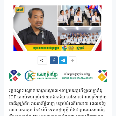
វគ្គបណ្តុះបណ្តាលអាជ្ញាកណ្ដាល-ចៅក្រមអន្ដរកីឡាតេក្វាន់ដូ
ITF បានបិទបញ្ចប់ដោយជោគជ័យ នៅសាលនៃពហុកីឡដ្ឋាន
ជាតិអូឡាំពិក រាជធានីភ្នំពេញ បន្ទាប់ដំណើរការរយៈពេល៦ថ្ងៃ
ខណៈឯកឧត្តម កែវ រ៉េមី ទេសរដ្ឋមន្ត្រី និងជាប្រធានសហព័ន្ធ