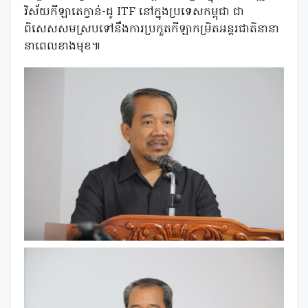
វិស័យកីឡាតេក្វាន់-ដូ ITF នៅក្នុងប្រទេសកម្ពុជា ជា
ពិសេសសមស្របទៅនឹងការប្រកួតកីឡាកម្រិតអន្តរជាតិនានា
នាពេលខាងមុខ៕