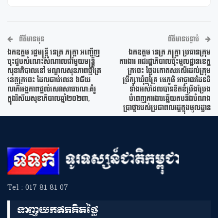
ព័ត៌មានមុន
ព័ត៌មានបន្ទាប់
ឯកឧត្តម រដ្ឋមន្ត្រី នេត្រ ភក្ត្រា អញ្ជើញ
ឯកឧត្តម នេត្រ ភក្ត្រា ប្រធានក្រុម
ចុះជួបសំណេះសំណាលជាមួយមន្ត្រី
ការងារ រាជរដ្ឋាភិបាលចុះមូលដ្ឋានខេត្ត
សុខាភិបាលនៅ មណ្ឌលសុខភាពថ្មគ្រែ
ក្រចេះ ថ្លែងកោតសរសើរដល់ក្រុម
ខេត្តក្រចេះ ដែលជាប់លេខ ៦ជ័យ
ប្រឹក្សាឃុំថ្មគ្រែ មេភូមិ អាជ្ញាធរដែនដី
លាភីអង្គភាពផ្តល់សេវាសាធារណ:គំរូ
ទាំងអស់ដែលបានខិតខំប្រឹងប្រែង
ក្នុងវិស័យសុខាភិបាលឆ្នាំ២០២៣,
បំពេញការងារឆ្លើយតបនឹងបំណង
ប្រាថ្នារបស់ប្រជាពលរដ្ឋក្នុងមូលដ្ឋាន
Tel : 017 81 81 07
ទាញយកឥតគិតថ្លៃ