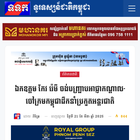
ព័ត៌មានជាតិ
ឯកឧត្តម កែវ រ៉េមី ចង់បញ្ជ្រាបអាជ្ញាកណ្តាល-
ចៅក្រមកម្ពុជាដឹកនាំប្រកួតអន្តរជាតិ
ចេញផ្សាយ
ថ្ងៃទី 21 ខែ មីនា ឆ្នាំ 2025
844
ដោយ
វិចិត្រ