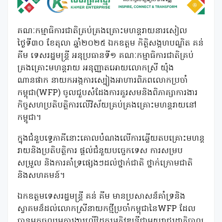
គណៈកម្មាធិការជាតិគ្រប់គ្រងគ្រោះមហន្តរាយនារសៀល
ថ្ងៃទី៣០ ខែតុលា ឆ្នាំ២០២៥ ឯកឧត្តម កិត្តិសង្គហបណ្ឌិត គន់
គីម ទេសរដ្ឋមន្ត្រី អនុប្រធានទី១ គណៈកម្មាធិការជាតិគ្រប់
គ្រងគ្រោះមហន្តរាយ អនុញ្ញាតអោយលោកស្រី យ៉ុង
ណានផាក នាយកអង្កការស្បៀងអាហារពិភពលោកប្រចាំ
កម្ពុជា(WFP) ចូលជួបសំដែងការគួរសមនិងពិភាគ្សាការងារ
កិច្ចសហប្រតិបត្តិការលើវិស័យគ្រប់គ្រងគ្រោះមហន្តរាយនៅ
កម្ពូជា។
ក្នុងជំនួបទ្វេភាគីនោះគោលបំណងលើការឆ្លើយតបគ្រោះមហន្ត
រាយនិងប្រតិបត្តិការ ផ្តល់ជំនួយបច្ចេកទេស ការសម្រប
សម្រួល និងការគាំទ្រផ្សេងៗដល់ថ្នាក់ជាតិ ថ្នាក់ក្រោមជាតិ
និងសហគមន៍។
ឯកឧត្តមទេសរដ្ឋមន្ត្រី គន់ គីម មានប្រសាសន៏គាំទ្រនិង
ស្វាគមន៏ដល់លោកស្រីនាយកថ្មីប្រចាំកម្ពុជានៃWFP ដែល
បានមកចូលរួមការងារលើដៃគូរអភិវឌ្ឍនីជាមួយរាជរដ្ឋាភិបាល