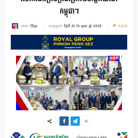
កម្ពុជា។
ចេញផ្សាយ
ថ្ងៃទី 31 ខែ តុលា ឆ្នាំ 2025
1,114
ដោយ
វិចិត្រ