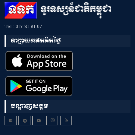
Tel : 017 81 81 07
ទាញយកឥតគិតថ្លៃ
បណ្តាញសង្គម