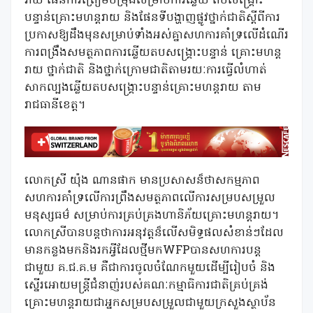
រាយ ផែនការត្រៀមបម្រុងសម្រាប់ការឆ្លើយ តបសង្គ្រោះ
បន្ទាន់គ្រោះមហន្តរាយ និងផែនទីបង្ហាញផ្លូវថ្នាក់ជាតិស្តីពីការ
ប្រកាសឱ្យដឹងមុនសម្រាប់ទាំងអស់គ្នាសហការគាំទ្រលើដំណើរ
ការពង្រឹងសមត្ថភាពការឆ្លើយតបសង្គ្រោះបន្ទាន់ គ្រោះមហន្ត
រាយ ថ្នាក់ជាតិ និងថ្នាក់ក្រោមជាតិតាមរយៈការធ្វើលំហាត់
សាកល្បងឆ្លើយតបសង្គ្រោះបន្ទាន់គ្រោះមហន្តរាយ តាម
រាជធានីខេត្ត។
លោកស្រី យ៉ុង ណានផាក មានប្រសាសន៏ថាសកម្មភាព
សហការគាំទ្រលើការព្រឹងសមត្ថភាពលើការសម្របសម្រួល
មនុស្សធម៌ សម្រាប់ការគ្រប់គ្រងហានិភ័យគ្រោះមហន្តរាយ។
លោកស្រីបានបន្តថាការអនុវត្តន៏លើសមិទ្ធផលសំខាន់ៗដែល
មានកន្លងមកនិងរកអ្វីដែលថ្មីមកWFPបានសហការបន្ត
ជាមួយ គ.ជ.គ.ម គឺជាការចូលចំណែកមួយដើម្បីរៀបចំ និង
ស្នើរអោយមន្ត្រីជំនាញ់របស់គណៈកម្មាធិការជាតិគ្រប់គ្រង់
គ្រោះមហន្តរាយជាអ្នកសម្របសម្រួលជាមួយក្រសួងស្ថាប័ន