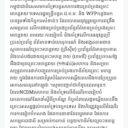
កម្ពុជាជាពិសេសមកគាំទ្របន្តសហការងារគ្រប់គ្រងគ្រោះ
មហន្តរាយ។ទេសរដ្ឋមន្ត្រីបន្តគ.ជ.គ.ម. និង WFPកន្លងមក
បានរួមទាំងកិច្ចការសំខាន់ៗ ដែលបានអនុវត្តរួមគ្នាការពង្រឹង
សមត្ថភាព លើការងារគ្រប់គ្រងប្រព័ន្ធព័ត៌មានគ្រប់គ្រងគ្រោះ
មហន្តរាយ តាមរយៈការរៀបចំ និងគាំទ្រលើការអនុវត្តប្រើ
ប្រាស់ប្រព័ន្ធ ព័ត៌មានទាន់ហេតុការណ៍ និងអង្កេតតាមដាន
ស្ថានការណ៍គ្រោះមហន្តរាយ (ព្រីស៊ឹម) ប្រព័ន្ធព័ត៌មានខូចខាត
និងបាត់បង់ដោយគ្រោះមហន្ត រាយ (ខេមឌី) ប្រព័ន្ធប្រកាសឱ្យ
ដឹងជាមុនគ្រោះមហន្តរាយ (១២៩៤)សហការ និងសម្រប
សម្រួលការដាក់បញ្ចូលការគ្រប់គ្រងហានិភ័យគ្រោះ មហន្ត
រាយ ក្នុងផែនការជាតិរួមចំណែកការឆ្លើយតបនឹងការប្រែប្រួល
អាកាសធាតុនៅកម្ពុជា ។សូមបញ្ចាក់ថាក៏ដូចពេលមុនៗ
ដែលNCDMសហការ និងគាំទ្រលើដំណើរការរៀបចំ
គោលការណ៍ណែនាំស្តីពីក្រខ័ណ្ឌ កិច្ចគាំពារសង្គមឆ្លើយតបនឹង
គ្រោះអាសន្នផ្តល់ការគាំទ្របច្ចេកទេស និងហិរញ្ញវត្ថុលើដំណើរ
ការការរៀបចំកសាង ផែនការនានាដែលរួមមាន ផែនការ
សកម្មភាពជាតិ សម្រាប់ការកាត់ បន្ថយហានិភ័យគ្រោះមហន្ត