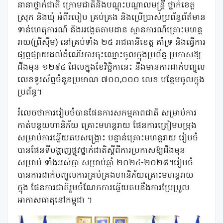
នានាថ្នាក់ជាតិ ក្រោមជាតិនិងបណ្តុះបណ្តាលមន្ត្រី ថ្នាក់ខេត្ត
ស្រុក និងឃុំ អំពីរបៀប គ្រប់គ្រង និងប្រើប្រាស់ប្រព័ន្ធព័ត៌មាន
ទាន់ហេតុការណ៍ និងអង្កេតតាមដាន ស្ថានការណ៍គ្រោះមហន្ត
រាយ(ព្រីស៊ឹម) នៅគ្រប់ទាំង ២៥ រាជធានីខេត្ត គាំទ្រ និងធ្វើការ
ផ្សព្វផ្សាយដល់ដំណើរការចុះឈ្មោះចូលក្នុងប្រព័ន្ធ ប្រកាសឱ្យ
ដឹងមុន ១២៩៤ ដែលក្នុងខែវិច្ឆិកានេះ នឹងមានការដាក់បញ្ចូល
លេខទូរស័ព្ទចំនួនប្រមាណ ៧០០,០០០ លេខ បន្ថែមចូលក្នុង
ប្រព័ន្ធ។
រំលេចថាការរៀបចំបានផែនការសកម្មភាពជាតិ សម្រាប់ការ
កាត់បន្ថយហានិភ័យ គ្រោះមហន្តរាយ ផែនការត្រៀមបម្រុង
សម្រាប់ការឆ្លើយតបសង្គ្រោះ បន្ទាន់គ្រោះមហន្តរាយ រៀបចំ
បានផែនទីបង្ហាញផ្លូវថ្នាក់ជាតិស្តីពីការប្រកាសឱ្យដឹងមុន
សម្រាប់ ទាំងអស់គ្នា សម្រាប់ឆ្នាំ ២០២៤-២០២៨។រៀបចំ
បានការដាក់បញ្ចូលការគ្រប់គ្រងហានិភ័យគ្រោះមហន្តរាយ
ក្នុង ផែនការជាតិរួមចំណែកការឆ្លើយតបនឹងការប្រែប្រួល
អាកាសធាតុនៅកម្ពុជា ។