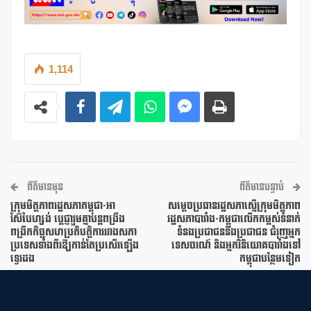
1,114
ព័ត៌មានមុន
ព័ត៌មានបន្ទាប់
ក្រុមមិត្តភាពរដ្ឋសភាកម្ពុជា-អា
សម្តេចប្រធានរដ្ឋសភាស្នើក្រុមមិត្តភាព
ស៊ែបៃហ្សង់ ប្តេជ្ញារួមគ្នាបន្តពង្រឹង
រដ្ឋសភាបារាំង-កម្ពុជាលើកកម្ពស់ទំនាក់
ពង្រីកកិច្ចសហប្រតិបត្តិការរវាងសភា
ទំនងប្រជាជននិងប្រជាជន ជំរុញអ្នក
ប្រទេសទាំងពីរឱ្យកាន់តែប្រសើរឡើង
ទេសចរណ៍ និងអ្នកវិនិយោគបារាំងទៅ
ទ្វេរដង
កម្ពុជាបន្ថែមទៀត