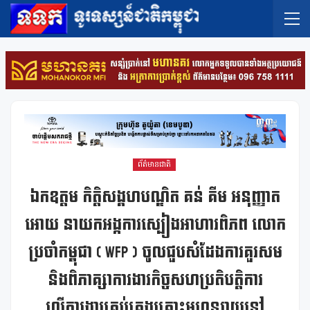
ព័ត៌មានជាតិ
ឯកឧត្តម កិត្តិសង្គហបណ្ឌិត គន់ គីម អនុញ្ញាត
អោយ នាយកអង្កការស្បៀងអាហារពិភព លោក
ប្រចាំកម្ពុជា ( WFP ) ចូលជួបសំដែងការគួរសម
និងពិភាគ្សាការងារកិច្ចសហប្រតិបត្តិការ
លើការងារគ្រប់គ្រងគ្រោះមហន្តរាយនៅ