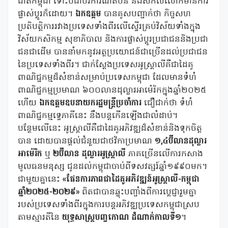
ជាតិកម្ពុជា ទោះបីជាបរិការណ៍តំបន់ និងសកលលោកមានការ
ផ្លាស់ប្តូរក៏ដោយ។
ឯកឧត្តម
បានគូសបញ្ជាក់ថា កិច្ចសហ
ប្រតិបត្តិការរវាងប្រទេសទាំងពីរលើស្ទើរគ្រប់វិស័យទាំងក្នុង
វិស័យកសិកម្ម សុខាភិបាល និងការផ្លាស់ប្តូរប្រជាជននិងប្រជា
ជនជាដើម បាននាំមកនូវអត្ថប្រយោជន៍ជាច្រើនដល់ប្រជាជន
នៃប្រទេសទាំងពីរ។ ជាក់ស្តែងប្រទេសអូស្ត្រាលីគឺជាដៃគូ
ពាណិជ្ជកម្មដ៏សំខាន់សម្រាប់ប្រទេសកម្ពុជា ដែលមានទំហំ
ពាណិជ្ជកម្មប្រមាណ ៦០០លានដុល្លារអាម៉េរិកក្នុងឆ្នាំ២០២៥
ហើយ
ឯកឧត្តមឧបនាយករដ្ឋមន្រ្តីប្រចាំការ
ជឿជាក់ថា ទំហំ
ពាណិជ្ជកម្មទ្វេភាគីនេះ នឹងបន្តកើនឡើងជាលំដាប់។
បន្ថែមលើនេះ អូស្ត្រាលីគឺជាដៃគូអភិវឌ្ឍដ៏សំខាន់និងទុកចិត្ត
បាន ដោយបានផ្តល់ជំនួយជាថវិកាប្រមាណ
១,៤ប៊ីលានដុល្លារ
អាម៉េរិក
ឬ
២ប៊ីលាន ដុល្លារអូស្ត្រាលី
ភាគច្រើនលើការកសាង
មូលធនមនុស្ស ជូនដល់កម្ពុជាចាប់ពីទសវត្សរ៍ឆ្នាំ១៩៩០មក។
ជាមួយគ្នានេះ
«ផែនការភាពជាដៃគូអភិវឌ្ឍន៍អូស្ត្រាលី-កម្ពុជា
ឆ្នាំ២០២៥-២០២៩»
ពិតជាបានឆ្លុះបញ្ចាំងពីការប្តេជ្ញារួមគ្នា
របស់ប្រទេសទាំងពីរក្នុងការបន្តអភិវឌ្ឍប្រទេសកម្ពុជាស្រប
តាមស្មារតីនៃ
យុទ្ធសាស្ត្របញ្ចកោណ
ដំណាក់កាលទី១
។