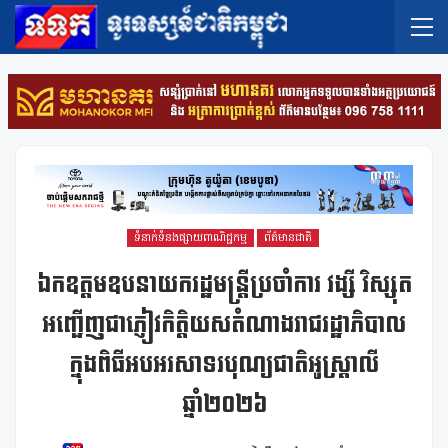
ទំនាក់ទំនងផ្សាយពាណិជ្ជកម្ម
ព័ត៌មានជាតិ
ឯកឧត្តមឧបនាយករដ្ឋមន្រ្តីប្រចាំការ វង្សី វិស្សុត
អញ្ជើញជាភ្ញៀវកិត្តិយសតំណាងរាជរដ្ឋាភិបាល
ក្នុងពិធីអបអរសាទរបុណ្យជាតិអូស្ត្រាលី
ឆ្នាំ២០២៦