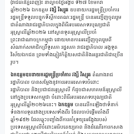
(រាជធានីភ្នំពេញ)៖ នាល្ងាចថ្ងៃអង្គារ ទី២៧ ខែមករា
ឆ្នាំ២០២៦ ឯកឧត្តម
វង្សី វិស្សុត
ឧបនាយករដ្ឋមន្រ្តីប្រចាំការ
រដ្ឋមន្រ្តីទទួលបន្ទុកទីស្តីការគណៈរដ្ឋមន្រ្តី បានអញ្ជើញចូលរួម
ជាតំណាងរាជរដ្ឋាភិបាលក្នុងពិធីអបអរសាទរបុណ្យជាតិ
អូស្ត្រាលីឆ្នាំ២០២៦ នៅស្ថានទូតអូស្រ្តាលីប្រចាំ
ព្រះរាជាណាចក្រកម្ពុជា ដោយមានការអញ្ជើញចូលរួមពី
សំណាក់សមាជិកព្រឹទ្ធសភា រដ្ឋសភា រាជរដ្ឋាភិបាល អង្គទូត
វិស័យឯកជន ព្រមទាំងភ្ញៀវកិត្តិយសជាតិនិងអន្តរជាតិជាច្រើន
រូប។
ឯកឧត្តមឧបនាយករដ្ឋមន្រ្តីប្រចាំការ វង្សី វិស្សុត
តំណាងរាជ
រដ្ឋាភិបាល បានសម្តែងនូវការអបអរសាទរចំពោះ
រដ្ឋាភិបាល និងប្រជាជនអូស្ត្រាលី ក៏ដូចជាសហគមន៍អូស្ត្រាលី
នៅក្នុងប្រទេសកម្ពុជា ចំពោះពិធីអបអរសាទរបុណ្យជាតិ
អូស្ត្រាលីឆ្នាំ២០២៦នេះ។
ឯកឧត្តម
បានលើកឡើងថាទំនាក់
ទំនងការទូតរវាងប្រទេសទាំងពីរ ដែលចាប់ផ្តើមតាំងពី
ឆ្នាំ១៩៥២ ដែលឆ្លុះបញ្ចាំងពីការគាំទ្រយូរអង្វែងរបស់
ប្រទេសអូស្ត្រាលីចំពោះអធិបតេយ្យភាព និងដំណើរការកសាង