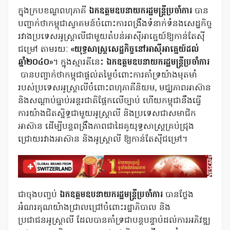
ក្នុងក្របខណ្ឌពហុភាគី
ឯកឧត្តមឧបនាយករដ្ឋមន្ត្រីប្រចាំការ
បាន
បញ្ជាក់ថាកម្ពុជាស្វាគមន៍ចំពោះការពង្រឹងទំនាក់ទំនងសេដ្ឋកិច្ច
រវាងប្រទេសអូស្ត្រាលីជាមួយតំបន់អាស៊ីអាគ្នេយ៍ឱ្យកាន់តែស៊ី
ជម្រៅ តាមរយៈ
«យុទ្ធសាស្ត្រសេដ្ឋកិច្ចនៅអាស៊ីអាគ្នេយ៍ដល់
ឆ្នាំ២០៤០»
។ ក្នុងស្មារតីនេះ
ឯកឧត្តមឧបនាយករដ្ឋមន្រ្តីប្រចាំការ
បានបញ្ជាក់ថាកម្ពុជាផ្ដល់តម្លៃចំពោះការគាំទ្រយ៉ាងមុតមាំ
របស់ប្រទេសអូស្ត្រាលីចំពោះពហុភាគីនិយម, មជ្ឈភាពអាស៊ាន
និងសណ្តាប់ធ្នាប់អន្តរជាតិផ្អែកលើច្បាប់ ហើយកម្ពុជានឹងធ្វើ
ការយ៉ាងជិតស្និទ្ធជាមួយអូស្ត្រាលី និងប្រទេសជាសមាជិក
អាស៊ាន ដើម្បីបន្តពង្រឹងភាពជាដៃគូយុទ្ធសាស្ត្រគ្រប់ជ្រុង
ជ្រោយរវាងអាស៊ាន និងអូស្ត្រាលី ឱ្យកាន់តែស៊ីជម្រៅ។
ជាចុងបញ្ចប់
ឯកឧត្តមឧបនាយករដ្ឋមន្រ្តីប្រចាំការ
បានថ្លែង
អំណរគុណយ៉ាងជ្រាលជ្រៅចំពោះរដ្ឋាភិបាល និង
ប្រជាជនអូស្ត្រាលី ដែលបានគាំទ្រជាបន្តបន្ទាប់ដល់ការអភិវឌ្ឍ