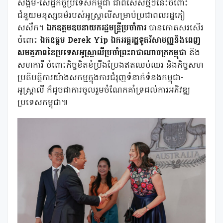
សង្គម-សេដ្ឋកិច្ចប្រទេសកម្ពុជា ជាពិសេសថ្មីៗនេះចំពោះ
ជំនួយមនុស្សធម៌របស់អូស្ត្រាលីសម្រាប់ប្រជាពលរដ្ឋភៀ
សសឹក។
ឯកឧត្តមឧបនាយករដ្ឋមន្ត្រីប្រចាំការ
បានកោតសរសើរ
ចំពោះ
ឯកឧត្តម
Derek Yip
ឯកអគ្គរដ្ឋទូតវិសាមញ្ញនិងពេញ
សមត្ថភាពនៃប្រទេសអូស្ត្រាលីប្រចាំព្រះរាជាណាចក្រកម្ពុជា
និង
សហការី ចំពោះកិច្ចខិតខំប្រឹងប្រែងឥតឈប់ឈរ និងកិច្ចសហ
ប្រតិបត្តិការយ៉ាងសកម្មក្នុងការជំរុញទំនាក់ទំនងកម្ពុជា-
អូស្ត្រាលី ក៏ដូចជាការចូលរួមចំណែកគាំទ្រដល់ការអភិវឌ្ឍ
ប្រទេសកម្ពុជា​៕