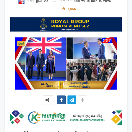
ចេញផ្សាយ
ថ្ងៃទី 27 ខែ មករា ឆ្នាំ 2026
ដោយ
ប្រុស អាន
1,056