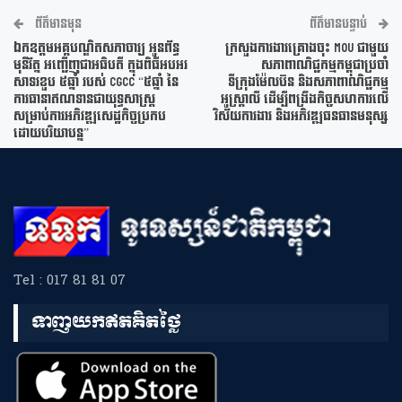
ព័ត៌មានមុន
ព័ត៌មានបន្ទាប់
ឯកឧត្តមអគ្គបណ្ឌិតសភាចារ្យ អូនព័ន្ធ
ក្រសួងការងារគ្រោងចុះ MoU ជាមួយ
មុនីរ័ត្ន អញ្ជើញជាអធិបតី ក្នុងពិធីអបអរ
សភាពាណិជ្ជកម្មកម្ពុជាប្រចាំ
សាទរខួប ៥ឆ្នាំ របស់ CGCC “៥ឆ្នាំ នៃ
ទីក្រុងម៉ែលប៊ន និងសភាពាណិជ្ជកម្ម
ការធានាឥណទានជាយុទ្ធសាស្រ្ដ
អូស្រ្តាលី ដើម្បីពង្រឹងកិច្ចសហការលើ
សម្រាប់ការអភិវឌ្ឍសេដ្ឋកិច្ចប្រកប
វិស័យការងារ និងអភិវឌ្ឍធនធានមនុស្ស
ដោយបរិយាបន្ន”
Tel : 017 81 81 07
ទាញយកឥតគិតថ្លៃ