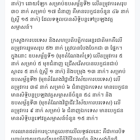
នាក់)។ ដោយឡែក សម្រាប់ឧបសម្ព័ន្ធទី២ លើតម្រូវការសរុប
៣០ នាក់ សម្រាប់ ១៧ ជំនាញ គឺមានបេក្ខជនចំនួន ៤៦ នាក់
(ស្រី្ត ១៥ នាក់) ដែលទទួលបានសិទ្ធិបន្តទៅប្រឡងវគ្គ
សម្ភាសន៍។
​ក្រសួងការបរទេស និងសហប្រតិបត្តិការអន្តរជាតិមកគឺលើ
តម្រូវការរួមសរុប ៥២ នាក់ ត្រូវបានបែងចែកជា ៣ ផ្នែក។
ក្នុងនោះ ឧបសម្ព័ន្ធទី១ (មុខតំណែងគាំទ្រ) លើតម្រូវការ ៥
នាក់ សម្រាប់ ៥ មុខជំនាញ ជ្រើសរើសបានបេក្ខជនជាប់
ស្ថាពរ ៥ នាក់ (ស្រ្តី ១ នាក់) និងបម្រុង ១៣ នាក់។ សម្រាប់
ឧបសម្ព័ន្ធទី២ (មុខតំណែងវិជ្ជាជីវៈវិស័យការបរទេស) លើ
តម្រូវការ ៣៨ នាក់ សម្រាប់ ៦ ជំនាញឯកទេស មានបេក្ខជន
មានសិទ្ធិបន្តប្រឡងវគ្គសម្ភាសន៍ចំនួន ៥៤ នាក់។ និង
ឧបសម្ព័ន្ធទី៣ (មុខតំណែងវិជ្ជាជីវៈវិស័យការបរទេស) លើ
តម្រូវការ ៩ នាក់ សម្រាប់ ៦ ជំនាញឯកទេស មានបេក្ខជន
មានសិទ្ធិបន្តទៅវគ្គសម្ភាសន៍ចំនួន ១៥ នាក់។
​ការឈានដល់ការចុះហត្ថលេខាលើលទ្ធផលនេះ គឺជាការបិទ
បញ្ចប់ដោយជោគជ័យនូវនីតិវិធីនៃការកែ និងស្រង់ពិន្ទុដ៏