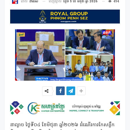
ចេញផ្សាយ
ថ្ងៃទី 5 ខែ មិថុនា ឆ្នាំ 2026
494
ដោយ
ដាលីស
នាល្ងាច ថ្ងៃទី០៤ ខែមិថុនា ឆ្នាំ២០២៦ ដំណើរការកែសន្លឹក