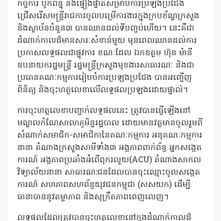
កិច្ចការ បូកពិន្ទុ និងផ្ទៀងផ្ទាត់សម្រាប់ការប្រឡងប្រជែង
ជ្រើសរើសមន្ត្រីរាជការចូលបម្រើការងារក្នុងក្របខ័ណ្ឌក្រសួង
និងស្ថាប័នចំនួន៣ បានឈានដល់ទីបញ្ចប់ហើយ។ នេះគឺជា
ដំណាក់កាលដ៏មានសារៈសំខាន់មួយ មុនពេលឈានដល់ការ
ប្រកាសលទ្ធផលជាផ្លូវការ ខណៈដែល ឯកឧត្តម ហ៊ុន ម៉ានី
ឧបនាយករដ្ឋមន្ត្រី រដ្ឋមន្ត្រីក្រសួងមុខងារសាធារណៈ និងជា
ប្រធានគណៈកម្មការរៀបចំការប្រឡងប្រជែង បានអញ្ជើញ
ពិនិត្យ និងចុះហត្ថលេខាលើលទ្ធផលប្រឡងដោយផ្ទាល់។
ការចុះហត្ថលេខាបញ្ជាក់លទ្ធផលនេះ ត្រូវបានធ្វើឡើងនៅ
មណ្ឌលកំណែសាលាភូមិន្ទរដ្ឋបាល ដោយមានវត្តមានចូលរួមពី
សំណាក់សមាជិក-សមាជិកានៃគណៈកម្មការ អនុគណៈកម្មការ
នានា តំណាងក្រសួងសាមីទាំង៣ អង្គភាពពាក់ព័ន្ធ អ្នកសង្កេត
ការណ៍ អង្គភាពប្រឆាំងអំពើពុករលួយ(ACU) តំណាងសាកល
វិទ្យាល័យនានា សាធារណ:ជនដែលបានចុះឈ្មោះចូលសង្កេត
ការណ៍ សហភាពសហព័ន្ធយុវជនកម្ពុជា (សសយក) ដើម្បី
ធានាបាននូវតម្លាភាព និងសុក្រឹតភាពពេញលេញ។
លទ្ធផលដែលត្រូវបានចុះហត្ថលេខានៅក្នុងដំណាក់កាលដ៏