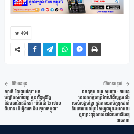
494
ព័ត៌មានមុន
ព័ត៌មានបន្ទាប់
ស្មារតី“ខ្មែរជួយខ្មែរ” អគ្គ
ឯកឧត្តម ឈួរ សុបញ្ញា : ការបន្ត
បណ្ឌិតសភាចារ្យ អូន ព័ន្ធមុនីរ័ត្ន
បេសកកម្មជាប្រពៃណីដ៏ល្អប្រសើរ
និងលោជំទាវដឹកនាំ “ពិធីដើរ ២​ ៧០០
របស់សង្គមខ្មែរ ក្នុងការយកចិត្តទុកដាក់
ជំហាន ដើម្បីទារក និង កុមារកម្ពុជា”
និងគោរពដល់ព្រះសង្ឃជាព្រះមហាថេរ
ក្នុងព្រះពុទ្ធសាសនាដែលមានវ័យទុ
ពលភាព