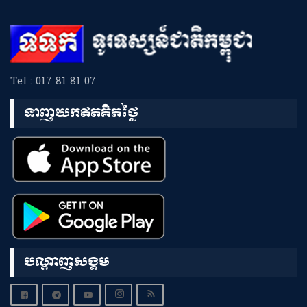
Tel : 017 81 81 07
ទាញយកឥតគិតថ្លៃ
បណ្តាញសង្គម