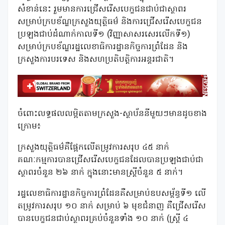
សំខាន់នេះ រួមមានការជ្រើសរើសបេក្ខជនជាប់ជាស្ថាពរ
សម្រាប់ក្របខ័ណ្ឌក្រសួងយុត្តិធម៌ និងការជ្រើសរើសបេក្ខជន
ប្រឡងជាប់ដំណាក់កាលទី១ (វិញ្ញាសាសរសេរលើកទី១)
សម្រាប់ក្របខ័ណ្ឌរដ្ឋលេខាធិការដ្ឋានកិច្ចការព្រំដែន និង
ក្រសួងការបរទេស និងសហប្រតិបត្តិការអន្តរជាតិ។
ចំពោះលទ្ធផលលម្អិតតាមក្រសួង-ស្ថាប័ននីមួយៗមានដូចខាង
ក្រោម៖
​ក្រសួងយុត្តិធម៌គឺផ្អែកលើតម្រូវការសរុប ៤៥ នាក់
គណៈកម្មការបានជ្រើសរើសបេក្ខជនដែលបានប្រឡងជាប់ជា
ស្ថាពរចំនួន ២៦ នាក់ ក្នុងនោះមានស្ត្រីចំនួន ៥ នាក់។
​រដ្ឋលេខាធិការដ្ឋានកិច្ចការព្រំដែនគឺសម្រាប់ឧបសម្ព័ន្ធទី១ លើ
តម្រូវការសរុប ១០ នាក់ សម្រាប់ ៦ មុខជំនាញ គឺជ្រើសរើស
បានបេក្ខជនជាប់ស្ថាពរគ្រប់ចំនួនទាំង ១០ នាក់ (ស្រី្ត ៤