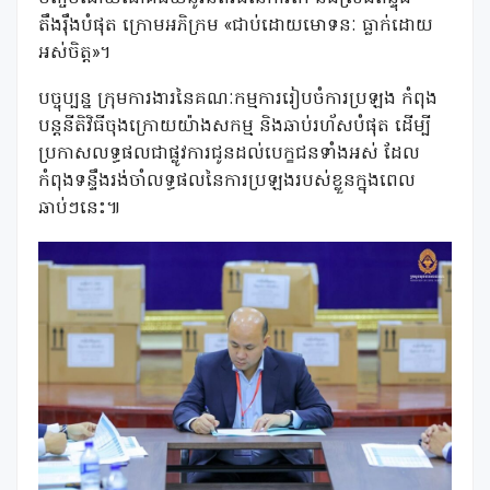
តឹងរ៉ឹងបំផុត ក្រោមអភិក្រម «ជាប់ដោយមោទនៈ ធ្លាក់ដោយ
អស់ចិត្ត»។
​បច្ចុប្បន្ន ក្រុមការងារនៃគណៈកម្មការរៀបចំការប្រឡង កំពុង
បន្តនីតិវិធីចុងក្រោយយ៉ាងសកម្ម និងឆាប់រហ័សបំផុត ដើម្បី
ប្រកាសលទ្ធផលជាផ្លូវការជូនដល់បេក្ខជនទាំងអស់ ដែល
កំពុងទន្ទឹងរង់ចាំលទ្ធផលនៃការប្រឡងរបស់ខ្លួនក្នុងពេល
ឆាប់ៗនេះ៕