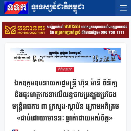
ព័ត៌មានជាតិ
ឯកឧត្តមឧបនាយករដ្ឋមន្ត្រី ហ៊ុន ម៉ានី ពិនិត្យ
និងចុះហត្ថលេខាលើលទ្ធផលប្រឡងប្រជែង
មន្ត្រីរាជការ ៣ ក្រសួង-ស្ថាប័ន ក្រោមអភិក្រម
«ជាប់ដោយមោទនៈ ធ្លាក់ដោយអស់ចិត្ត»