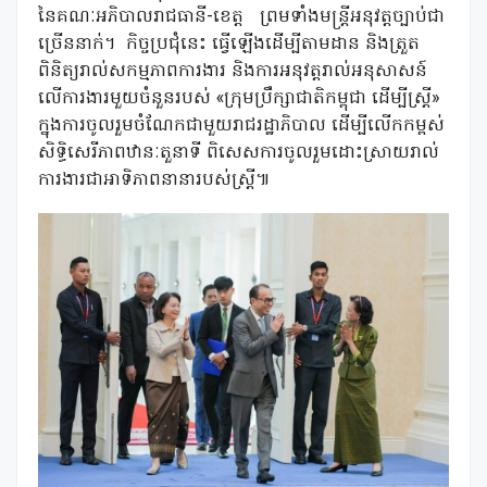
នៃគណៈអភិបាលរាជធានី-ខេត្ត ព្រមទាំងមន្រ្តីអនុវត្តច្បាប់ជា
ច្រើននាក់។ កិច្ចប្រជុំនេះ ធ្វើឡើងដើម្បីតាមដាន និងត្រួត
ពិនិត្យរាល់សកម្មភាពការងារ និងការអនុវត្តរាល់អនុសាសន៍
លើការងារមួយចំនួនរបស់ «ក្រុមប្រឹក្សាជាតិកម្ពុជា ដើម្បីស្ត្រី»
ក្នុងការចូលរួមចំណែកជាមួយរាជរដ្ឋាភិបាល ដើម្បីលើកកម្ពស់
សិទ្ធិសេរីភាពឋានៈតួនាទី ពិសេសការចូលរួមដោះស្រាយរាល់
ការងារជាអាទិភាពនានារបស់ស្ត្រី៕