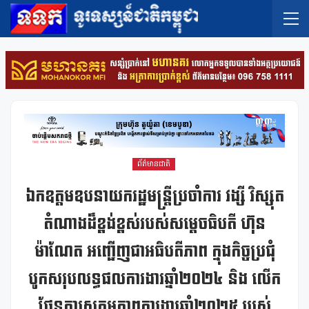
ព័ត៌មានជាតិ
ឯកឧត្តមឧបនាយករដ្ឋមន្ត្រីប្រចាំការ វង្សី វិស្សុត
តំណាងដ៏ខ្ពង់ខ្ពស់របស់សម្តេចធិបតី ហ៊ុន
ម៉ាណែត អញ្ជើញជាអធិបតីភាព ក្នុងកិច្ចប្រជុំ
បូកសរុបលទ្ធផលការងារឆ្នាំ២០២៤ និង លើក
ផែនការសកម្មភាពការងារឆ្នាំ២០២៥ របស់