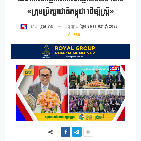
«ក្រុមប្រឹក្សាជាតិកម្ពុជា ដើម្បីស្ត្រី»
ចេញផ្សាយ
ថ្ងៃទី 26 ខែ មីនា ឆ្នាំ 2025
ដោយ
ប្រុស អាន
836