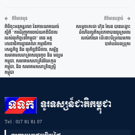
ព័ត៌មានមុន
ព័ត៌មានបន្ទាប់
ពិធីចុះអនុស្សរណៈនៃការយោគយល់
សម្តេចតេជោ ហ៊ុន សែន បានបង្ហោះ
ស្តីពី “ការជំរុញការចាប់យកឌីជីថល
ដំណឹងល្អពីសុខភាពបានធូរស្រាល
របស់ធុរកិច្ចនៅកម្ពុជា” រវាង អគ្គ
របស់ភរិយា បើទោះបីប្រឈមការ
លេខាធិការដ្ឋានគណៈកម្មាធិការ
បាត់បង់បងប្រុស
សេដ្ឋកិច្ច និង ធុរកិច្ចឌីជីថល, សម្ព័ន្ធ
សមាគមសហគ្រាសធុនតូច និង មធ្យម
កម្ពុជា, សមាគមសហគ្រិនវ័យក្មេង
កម្ពុជា, និង សមាគមសហគ្រិនស្រ្តី
កម្ពុជា
Tel : 017 81 81 07