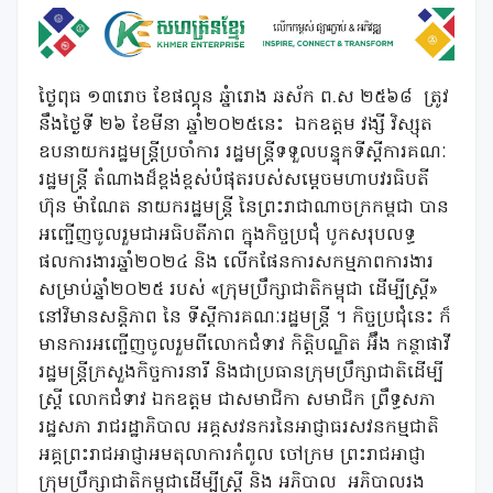
ថ្ងៃពុធ ១៣រោច ខែផល្គុន ឆ្នំារោង ឆស័ក ព.ស ២៥៦៨ ត្រូវ
នឹងថ្ងៃទី ២៦ ខែមីនា ឆ្នាំ២០២៥នេះ ឯកឧត្តម វង្សី វិស្សុត
ឧបនាយករដ្ឋមន្ត្រីប្រចាំការ រដ្ឋមន្ត្រីទទួលបន្ទុកទីស្តីការគណៈ
រដ្ឋមន្ត្រី តំណាងដ៏ខ្ពង់ខ្ពស់បំផុតរបស់សម្តេចមហាបវរធិបតី
ហ៊ុន ម៉ាណែត នាយករដ្ឋមន្ត្រី នៃព្រះរាជាណាចក្រកម្ពជា បាន
អញ្ជើញចូលរួមជាអធិបតីភាព ក្នុងកិច្ចប្រជុំ បូកសរុបលទ្ធ
ផលការងារឆ្នាំ២០២៤ និង លើកផែនការសកម្មភាពការងារ
សម្រាប់ឆ្នាំ២០២៥ របស់ «ក្រុមប្រឹក្សាជាតិកម្ពុជា ដើម្បីស្ត្រី»
នៅវិមានសន្តិភាព នៃ ទីស្តីការគណៈរដ្ឋមន្ត្រី ។ កិច្ចប្រជុំនេះ ក៏
មានការអញ្ជើញចូលរួមពីលោកជំទាវ កិត្តិបណ្ឌិត អ៊ឹង កន្ថាផាវី
រដ្ឋមន្ត្រីក្រសួងកិច្ចការនារី និងជាប្រធានក្រុមប្រឹក្សាជាតិដើម្បី
ស្ត្រី លោកជំទាវ ឯកឧត្តម ជាសមាជិកា សមាជិក ព្រឹទ្ធសភា
រដ្ឋសភា រាជរដ្ឋាភិបាល អគ្គសវនករនៃអាជ្ញាធរសវនកម្មជាតិ
អគ្គព្រះរាជអាជ្ញាអមតុលាការកំពូល ចៅក្រម ព្រះរាជអាជ្ញា
ក្រុមប្រឹក្សាជាតិកម្ពុជាដើម្បីស្ត្រី និង អភិបាល អភិបាលរង